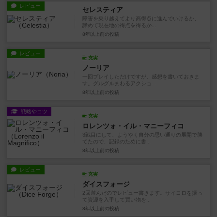
レビュー
セレスティア
障害を乗り越えてより高得点に進んでいけるか、
諦めて現在地の得点を得るか...
8年以上前
の投稿
レビュー
充実
ノーリア
一回プレイしただけですが、感想を書いておきま
す。グルグルまわるアクショ...
8年以上前
の投稿
戦略やコツ
充実
ロレンツォ・イル・マニーフィコ
3戦目にして、ようやく自分の思い通りの展開で勝
てたので、記録のために書...
8年以上前
の投稿
レビュー
充実
ダイスフォージ
2回遊んだのでレビュー書きます。サイコロを振っ
て資源を入手して買い物を...
8年以上前
の投稿