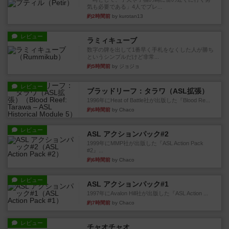
気も必要である」4人でプレ...
約2時間前
by kurotan13
レビュー
ラミィキューブ
数字の牌を出して1番早く手札をなくした人が勝ち
というシンプルだけど非常...
約5時間前
by ジョジョ
レビュー
ブラッドリーフ：タラワ（ASL拡張）
1996年にHeat of Battle社が出版した『Blood Re...
約6時間前
by Chaco
レビュー
ASL アクションパック#2
1999年にMMP社が出版した『ASL Action Pack
#2』...
約6時間前
by Chaco
レビュー
ASL アクションパック#1
1997年にAvalon Hill社が出版した『ASL Action ...
約7時間前
by Chaco
レビュー
チャオチャオ