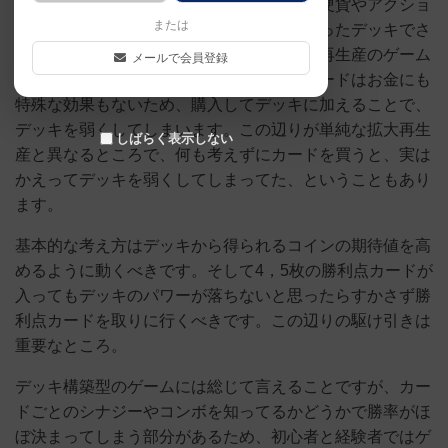
硬貨のカードを出して、場から価値の高い硬貨やアクショ
または
ンカードを購入してデッキに加え、強くなったデッキでさ
らにアクションカードを買う、という拡大再生産のゲーム
メールで会員登録
です。ただし、勝つために必要な勝利点カードはお金にも
特殊な効果もないため、購入してデッキに加えることで、
デッキを弱くしてしまいます。この辺りが単純な拡大再生
しばらく表示しない
産と異なるところで、何も考えずにカードを買うと、実は
かえってデッキを弱くしてしまってた、ということもあり
ます。
基本的な考え方はデッキから得られるコインの期待値を高
めるように動くべきです。そして4，5枚の勝利点カードが
入ってもデッキのパワーが落ちないと思ったらすかさず勝
利点カードを取りに行くべきです。この辺りの駆け引きは
重要なところ。
デッキ構築型のゲームには総じて言えることですが、カー
ドごとのシナジーやコンボを知ってるかどうかで勝率がほ
ぼ決まってしまう部分があるため、初心者と経験者ではゲ