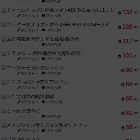
紹介文なし
1件の投稿
ドゥームド・バタリオンズ：ASLモジュール11
132
PT
紹介文あり
1件の投稿
コード・オブ・ブシドー：ASLモジュール8
126
PT
紹介文あり
1件の投稿
宝石の煌き：デュエル 偽造者
117
PT
紹介文なし
1件の投稿
クランク! ：冒険者たち（拡張）
101
PT
紹介文あり
4件の投稿
マーケットフレッシュ
80
PT
紹介文あり
1件の投稿
クロス・オブ・アイアン
68
PT
紹介文あり
3件の投稿
ふたつの街の物語
65
PT
紹介文あり
18件の投稿
とうほうの！
61
PT
紹介文なし
1件の投稿
メメントオンラインタクティクス
58
PT
紹介文あり
4件の投稿
ブリックス