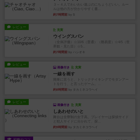
３～４人でわいわい遊ぶのにちょうどいい。ルー
ルは他の方が分かりやすく書...
約7時間前
by S
レビュー
充実
ウイングスパン
（全体評価）☆10/6（普通）（難易度）☆4/5（世
界観・見た目）☆5...
約7時間前
by ハシオキ
レビュー
画像付き
充実
一線を画す
簡単に言うと、トリックテイキングでモダンアー
トを行う、と言ったゲーム。...
約8時間前
by タカミネコウヘイ
レビュー
画像付き
充実
しあわせのいと
舞台は全寮制の女子高。プレイヤーは探偵サイド
と犯人サイドに分かれて、探...
約9時間前
by タカミネコウヘイ
戦略やコツ