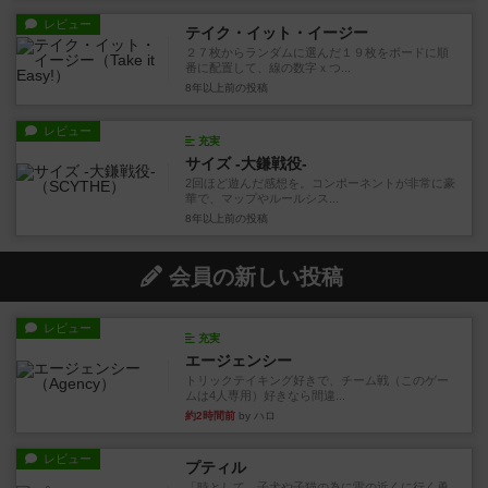
レビュー
テイク・イット・イージー
２７枚からランダムに選んだ１９枚をボードに順
番に配置して、線の数字ｘつ...
8年以上前
の投稿
レビュー
充実
サイズ -大鎌戦役-
2回ほど遊んだ感想を。コンポーネントが非常に豪
華で、マップやルールシス...
8年以上前
の投稿
会員の新しい投稿
レビュー
充実
エージェンシー
トリックテイキング好きで、チーム戦（このゲー
ムは4人専用）好きなら間違...
約2時間前
by ハロ
レビュー
プティル
「時として、子犬や子猫の為に雷の近くに行く勇