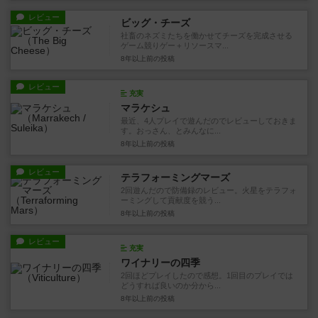
レビュー
ビッグ・チーズ
社畜のネズミたちを働かせてチーズを完成させる
ゲーム競りゲー＋リソースマ...
8年以上前
の投稿
レビュー
充実
マラケシュ
最近、4人プレイで遊んだのでレビューしておきま
す。おっさん、とみんなに...
8年以上前
の投稿
レビュー
テラフォーミングマーズ
2回遊んだので防備録のレビュー。火星をテラフォ
ーミングして貢献度を競う...
8年以上前
の投稿
レビュー
充実
ワイナリーの四季
2回ほどプレイしたので感想。1回目のプレイでは
どうすれば良いのか分から...
8年以上前
の投稿