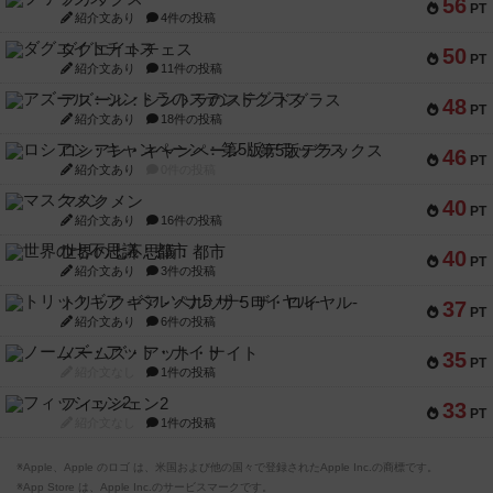
56
PT
紹介文あり
4件の投稿
ダグエイトチェス
50
PT
紹介文あり
11件の投稿
アズール：シントラのステンドグラス
48
PT
紹介文あり
18件の投稿
ロシアン・キャンペーン：第5版デラックス
46
PT
紹介文あり
0件の投稿
マスクメン
40
PT
紹介文あり
16件の投稿
世界の七不思議：都市
40
PT
紹介文あり
3件の投稿
トリックギア - ペルソナ5 ザ・ロイヤル-
37
PT
紹介文あり
6件の投稿
ノームズ・アット・ナイト
35
PT
紹介文なし
1件の投稿
フィッシェン2
33
PT
紹介文なし
1件の投稿
※Apple、Apple のロゴ は、米国および他の国々で登録されたApple Inc.の商標です。
※App Store は、Apple Inc.のサービスマークです。