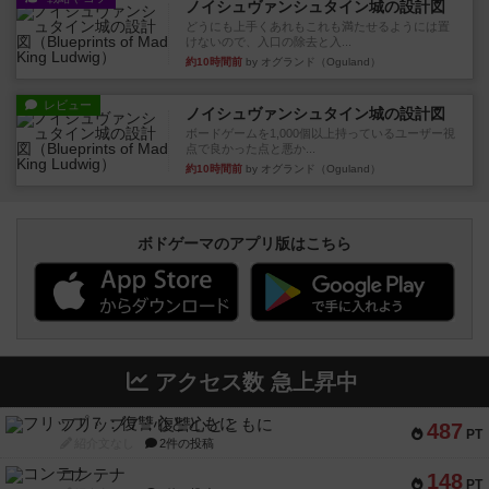
ノイシュヴァンシュタイン城の設計図
どうにも上手くあれもこれも満たせるようには置
けないので、入口の除去と入...
約10時間前
by オグランド（Oguland）
レビュー
ノイシュヴァンシュタイン城の設計図
ボードゲームを1,000個以上持っているユーザー視
点で良かった点と悪か...
約10時間前
by オグランド（Oguland）
ボドゲーマのアプリ版はこちら
アクセス数 急上昇中
フリップ７：復讐心とともに
487
PT
紹介文なし
2件の投稿
コンテナ
148
PT