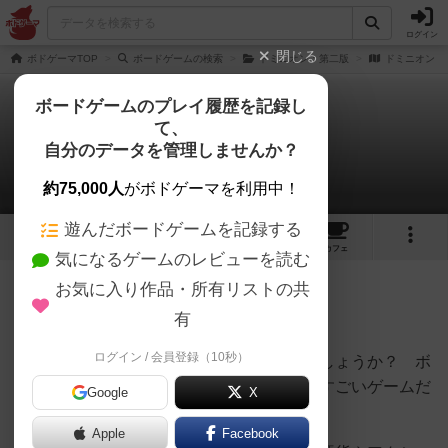
ログイン
閉じる
ボドゲーマTOP
ボードゲームの検索
ドミニオン：第二版
ドミニオン
ボードゲームのプレイ履歴を記録し
て、
ドミニオン
自分のデータを管理しませんか？
クロさんのレビュー
約75,000人
がボドゲーマを利用中！
遊んだボードゲームを記録する
11
15
86
209
トップ
画像
動画
レビュー
カフェ
気になるゲームのレビューを読む
お気に入り作品・所有リストの共
495名
0名
0
8年以上前
有
ログイン / 会員登録（10秒）
デッキ構築型のゲームの最古参ではないでしょうか？ ボ
ドゲの世界に新しいメカニズムを導入したすごいゲームだ
Google
X
と思います。
Apple
Facebook