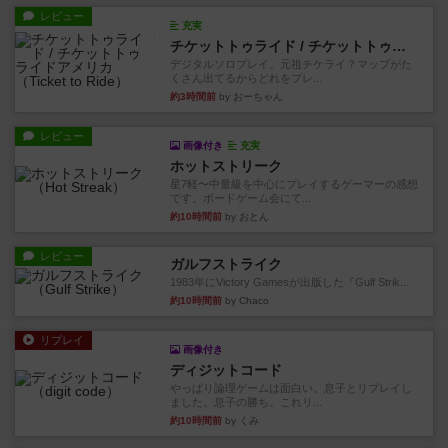
レビュー
充実
チケットトゥライド / チケットトゥライドアメリカ
デジタルソロプレイ。元祖チケライ？マップがた
くさん出てるからどれをプレ...
約3時間前
by おーちゃん
レビュー
画像付き
充実
ホットストリーク
星7軽〜中量級を中心にプレイするゲーマーの感想
です。ボードゲーム会にて...
約10時間前
by おとん
レビュー
ガルフストライク
1983年にVictory Gamesが出版した『Gulf Strik...
約10時間前
by Chaco
リプレイ
画像付き
ディジットコード
やっぱり論理ゲームは面白い。息子とリプレイし
ました。息子の勝ち。これリ...
約10時間前
by くみ