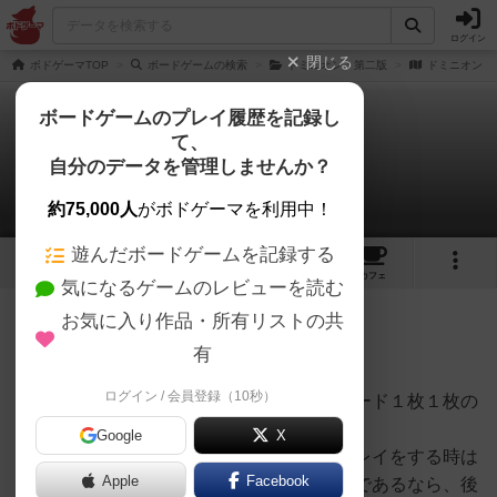
ログイン
閉じる
ボドゲーマTOP
ボードゲームの検索
ドミニオン：第二版
ドミニオン
ボードゲームのプレイ履歴を記録し
て、
ドミニオン
自分のデータを管理しませんか？
ままさんのレビュー
約75,000人
がボドゲーマを利用中！
遊んだボードゲームを記録する
11
15
86
206
トップ
画像
動画
レビュー
カフェ
気になるゲームのレビューを読む
お気に入り作品・所有リストの共
294名
0名
0
10年以上前
有
ログイン / 会員登録（10秒）
まず、ゲームのルール自体は簡単ですがカード１枚１枚の
効果を把握しておく必要があります。
Google
X
ソロプレイ感の強いゲームなので初めてプレイをする時は
Apple
Facebook
経験者さん後ろから少し見てもらえる環境であるなら、後