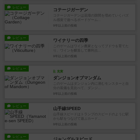
レビュー
コテージガーデン
コテージガーデンは花壇の隙間を埋めていくパズ
ル感覚で遊べるボードゲーム...
9年以上前
の投稿
レビュー
ワイナリーの四季
このゲームはワイン農家となってブドウを育てた
り、ワインを醸造して勝利点...
9年以上前
の投稿
レビュー
充実
ダンジョンオブマンダム
このゲームはダンジョン内に潜むモンスターと自
分の装備を見比べて、ダンジ...
9年以上前
の投稿
レビュー
山手線SPEED
山手線スピードはトランプのスピードのように駅
から駅をつなげて遊ぶカード...
9年以上前
の投稿
レビュー
ジャングルスピード