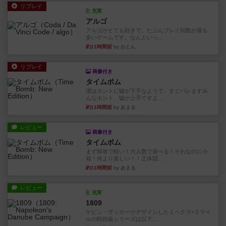
リプレイ
充実
アルゴ
アルゴがとても好きで、たぶんプレイ回数が最も
多いゲームです。なんといっ...
約11時間前
by おとん
リプレイ
画像付き
タイムボム
僕はホントに嘘が下手なようで、すぐバレますみ
んなホント、嘘が上手ですよ...
約11時間前
by あまる
レビュー
画像付き
タイムボム
まず簡単で軽い！大人数で遊べる！それなのに小
箱！何より楽しい！！正体隠...
約11時間前
by あまる
レビュー
充実
1809
ケビン・ザッカーがデザインした１ヘクス=２マイ
ルの戦役級シリーズは以下...