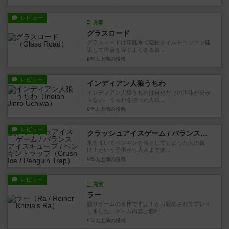
レビュー
充実
グラスロード
グラスロードは箱庭系で建物タイルをコツコツ建
設して得点を稼ぐよくある資...
9年以上前
の投稿
レビュー
インディアン人狼うちわ
インディアン人狼うちわは自分だけの正体が分か
らない、うちわを使った人狼...
9年以上前
の投稿
レビュー
クラッシュアイスゲーム / バランスアイスキューブ / ペンギントラップ
氷を叩いてペンギンを落としてしまった人の負
け！という子供から大人まで楽...
9年以上前
の投稿
レビュー
充実
ラー
競りゲームの名作ですよ！とお勧めされてプレイ
しました。ゲーム内容は勝利...
9年以上前
の投稿