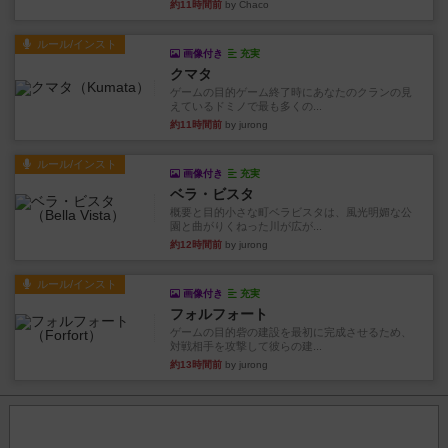
約11時間前
by Chaco
ルール/インスト
画像付き
充実
クマタ
ゲームの目的ゲーム終了時にあなたのクランの見
えているドミノで最も多くの...
約11時間前
by jurong
ルール/インスト
画像付き
充実
ベラ・ビスタ
概要と目的小さな町ベラビスタは、風光明媚な公
園と曲がりくねった川が広が...
約12時間前
by jurong
ルール/インスト
画像付き
充実
フォルフォート
ゲームの目的砦の建設を最初に完成させるため、
対戦相手を攻撃して彼らの建...
約13時間前
by jurong