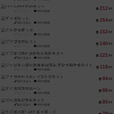
バー！パーティー
212
PT
紹介文なし
1件の投稿
ギョッと
154
PT
紹介文あり
1件の投稿
クルティボ
152
PT
紹介文なし
1件の投稿
ブラヴェスト
140
PT
紹介文なし
1件の投稿
ドブル：ポケットモンスター
122
PT
紹介文あり
4件の投稿
ジャンヌ・ダルク-オルレアン ドロー＆ライト
118
PT
紹介文なし
5件の投稿
ファースト・イン・フライト
94
PT
紹介文あり
3件の投稿
ダイススローン
88
PT
紹介文なし
1件の投稿
ガルフストライク
80
PT
紹介文あり
1件の投稿
モズビ－ズ・レイダ－ズ
79