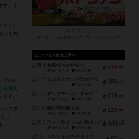
ます。上
するとい
ボドファン
ていくの
ボードゲームに特化したクラウドファンディング
アクセス数 急上昇中
無限まちがいさがし
574
PT
紹介文あり
2件の投稿
リワイルド：サウスアメリカ
ングのシ
389
PT
紹介文なし
2件の投稿
から使え
アンダー・ザ・テーブラー
378
います。
PT
紹介文あり
1件の投稿
宵と暁の呪文書
だけで自
133
PT
紹介文あり
8件の投稿
でしょ
セミファイナル ～お前はまだ生きている～
103
)。
PT
紹介文あり
1件の投稿
ワン・トゥ・ファイブ
97