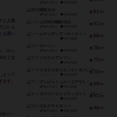
PT
紹介文あり
1件の投稿
南北戦争
91
PT
紹介文あり
1件の投稿
ドと人気
ふたつの城の物語
91
PT
呼ばれる
紹介文あり
6件の投稿
とも思い
ノームズ・アット・ナイト
88
PT
紹介文なし
1件の投稿
マーリン
76
PT
ム（待ち
紹介文あり
6件の投稿
みたくな
フラットアイアン
75
PT
紹介文なし
2件の投稿
トランスオリエント・エクスプレス
70
PT
しまう可
紹介文なし
1件の投稿
ぎます。
アンブッシュ！：ムーブアウト！
59
PT
紹介文あり
1件の投稿
キャプテン・フリップ：イスラ・ボンバ
51
PT
紹介文なし
2件の投稿
ガルフストライク
46
PT
紹介文あり
1件の投稿
怪物ゲー