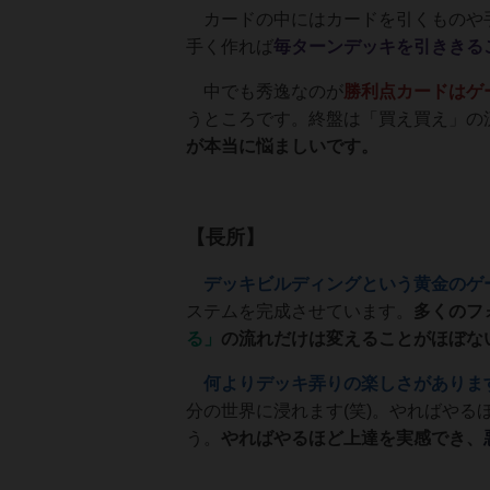
カードの中にはカードを引くものや手
手く作れば
毎ターンデッキを引ききる
中でも秀逸なのが
勝利点カードはゲ
うところです。終盤は「買え買え」の
が本当に悩ましいです。
【長所】
デッキビルディングという黄金のゲ
ステムを完成させています。
多くのフ
る」
の流れだけは変えることがほぼな
何よりデッキ弄りの楽しさがありま
分の世界に浸れます(笑)。やればや
う。
やればやるほど上達を実感でき、