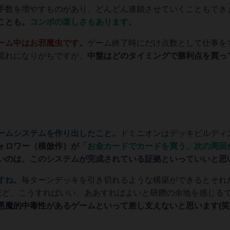
数を増やすものがあり、どんどん連鎖させていくこともでき
ことも
。
コンボの楽しさもあります。
ーム中はお邪魔虫です。
ゲーム終了時にだけ点数として仕事を
流れになりがちですが、
中盤はどのタイミングで勝利点を買っ
ームシステムを作り出したこと。
ドミニオンはデッキビルディ
ォロワー（模倣作）が
「お金カードでカードを買う、次の周回
いのは、
このシステムが完成されている証拠といっていいと思
すね。
毎ターンデッキを引き切れるような構築ができるとそれ
るほど、こうすればいい、ああすればよいと研鑽の余地を感じる
悪魔的中毒性
があるゲームといって差し支えないと思います(笑