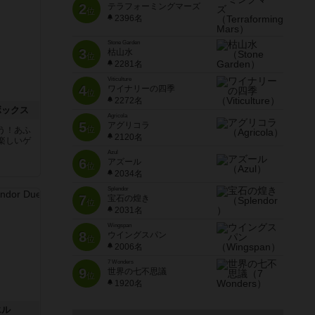
2
テラフォーミングマーズ
位
2396名
Stone Garden
3
枯山水
位
2281名
Viticulture
4
ワイナリーの四季
位
2272名
ボックス
Agricola
5
アグリコラ
位
う！あふ
2120名
楽しいゲ
Azul
6
アズール
位
2034名
Splendor
7
宝石の煌き
位
2031名
Wingspan
8
ウイングスパン
位
2006名
7 Wonders
9
世界の七不思議
位
1920名
エル