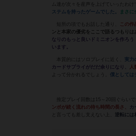
ム達が次々を産声を上げていったわけ
ステムを持ったゲームでした。
まさに
短所の項でもお話した通り、
この作
ンと本家の優劣をここで語るつもりは
なりのもっと良いドミニオンを作ろう
います。
本質的にはソロプレイに近く、
実力
カードサプライがだだ余りになり、
人
よって分かれるでしょう。
僕としては
推定プレイ回数は15～20回ぐらいで
ンボが続く流れの待ち時間の長さ、
カ
と言っても差し支えない上、
逆転には