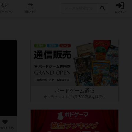
ログイン
カフェ/店舗
人気ボードゲーム
通販ストア
ボードゲーム通販
オンラインストアで7,500商品を販売中
のおすすめ