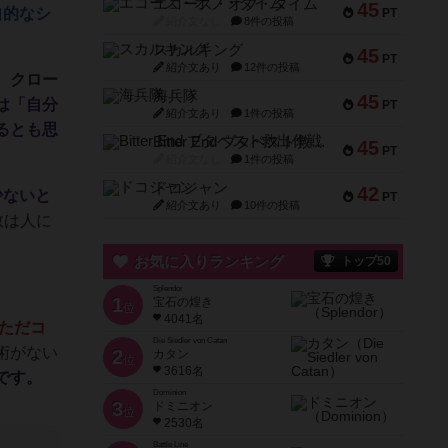
エコーズ・オブ・タイム
45
自的なシ
PT
紹介文なし
8件の投稿
スカルキング
45
PT
紹介文あり
12件の投稿
。
クロー
海兵隊
45
は「自分
PT
紹介文あり
1件の投稿
るとも思
Bitter End ブタペスト救出作戦
45
PT
紹介文なし
1件の投稿
ドコジャン
42
少ないと
PT
紹介文あり
10件の投稿
数は人に
お気に入りランキング
トップ50
Splendor
1
宝石の煌き
位
4041名
ただコ
Die Siedler von Catan
術がない
2
カタン
位
3616名
です。
Dominion
3
ドミニオン
位
2530名
Battle Line