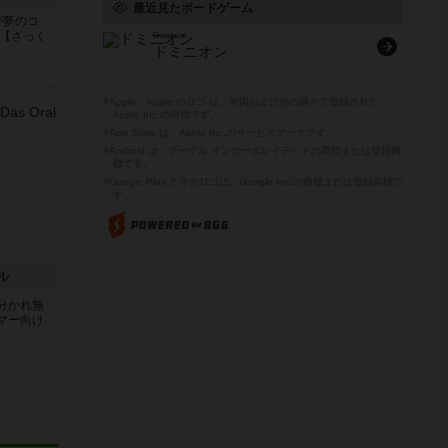
最近見たボードゲーム
が夢のコ
 【ざっく
Dominion
ドミニオン
※Apple、Apple のロゴ は、米国および他の国々で登録された
Apple Inc.の商標です。
※App Store は、Apple Inc.のサービスマークです。
※Android は、グーグル インコーポレイテッドの商標または登録商
標です。
※Google Play とそのロゴは、Google Inc.の商標または登録商標で
す。
ル
分かれ無
マー向け