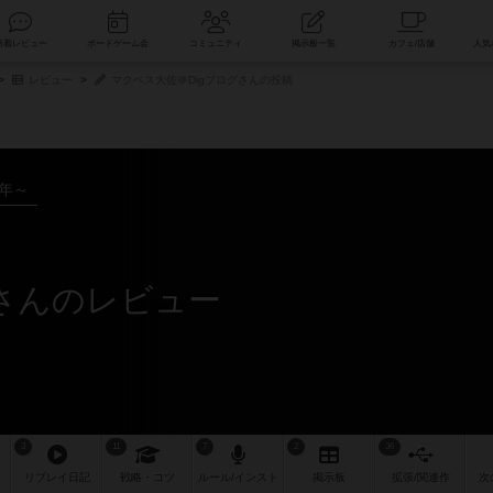
索
新着レビュー
ボードゲーム会
コミュニティ
掲示板一覧
レビュー
マクベス大佐＠Digブログさんの投稿
8年～
グさんのレビュー
3
11
7
2
36
リプレイ
日記
戦略
・コツ
ルール
/インスト
掲示板
拡張/関連
作
次