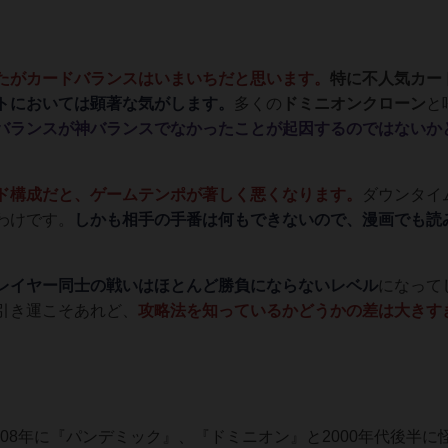
たがカードバランスはいまいちだと思います。
特に不人気カー
トにおいては顕著な気がします。
多くの
ドミニオンクローン
と
バランスが神バランスでなかったことが起因するのではないか
ド構成だと、ゲームテンポが著しく悪くなります。
ダウンタイ
わけです。
しかも相手の手番は何もできないので、漫画でも読
レイヤー同士の戦いはほとんど勝負にならないレベル
になって
引き運こそあれど、
攻略法を知っているかどうかの差は大きす
008年に『パンデミック』、『ドミニオン』と2000年代後半に