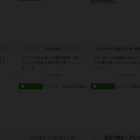
マカバナ
スーパーメガラッキー
コツ！
リゾート地を巡って開発競争！良い
ビンゴからの連鎖を決めよ
よう！
ところの別荘は自分色に塗りつぶ
れる爽快感！スペシャルに
せ！ 【...
ーム！...
約3年前
の投稿
約3年前
の投稿
レビュー
レビュー
ユニオン・パシフィック
宝石の煌き：デュ