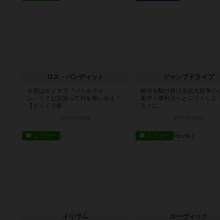
ロス・バンディット
ジャンプドライブ
今度はダイスで『バトルライ
銀河を駆け抜ける拡大競争の
ン』！？お宝巡って列を奪い合え！
素早く勝利点へとシフトし
【ざっくり解...
久々に...
約3年前
の投稿
約3年前
の投稿
レビュー
レビュー
イリウム
ヨーヴィック