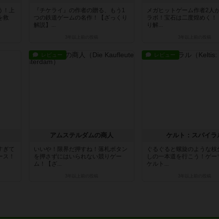
う！上
『チケライ』の作者の贈る、もう1
メガヒットゲーム作者2人
を救
つの鉄道ゲームの名作！【ざっくり
ラボ！宝石は二度煌めく！
解説】...
り解...
3年以上前
の投稿
3年以上前
の投稿
レビュー
レビュー
アムステルダムの商人
ケルト：スパイラ
すぎて
いいや！限界だ押すね！落札ボタン
ぐるぐると螺旋のような枝
ース！
を押さずにはいられない競りゲー
しの一本道を行こう！ゲー
ム！【ざ...
ケルト...
3年以上前
の投稿
3年以上前
の投稿