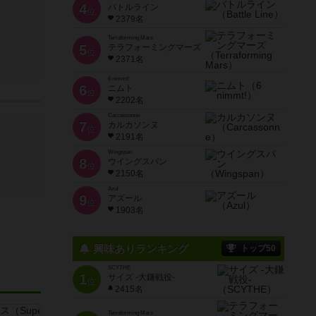
4
バトルライン
位
2379名
Terraforming Mars
5
テラフォーミングマーズ
位
2371名
6 nimmt!
6
ニムト
位
2202名
Carcassonne
7
カルカソンヌ
位
2191名
Wingspan
8
ウイングスパン
位
2150名
Azul
9
アズール
位
1903名
興味ありランキング
トップ50
SCYTHE
1
サイズ -大鎌戦役-
位
2415名
Terraforming Mars