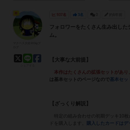
神
937名
3名
0
約6年前
フォロワーをたくさん生み出した
ム。
マクベス大佐＠Digブ
ログ
【大事な大前提】
シェアする
本作はたくさんの拡張セットがあり
は基本セットのページなので
基本セッ
【ざっくり解説】
特定の組み合わせの初期デッキ10枚
ドを購入します。
購入したカードはデ