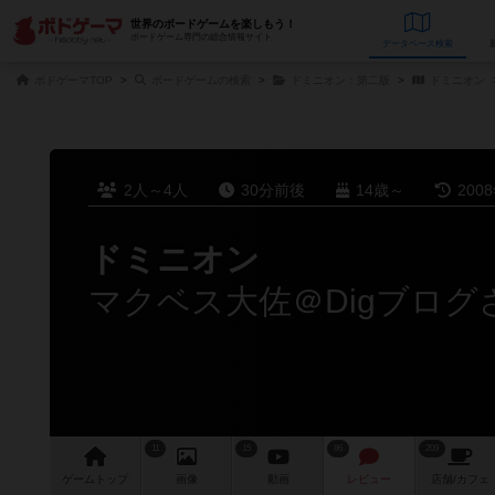
世界のボードゲームを楽しもう！
ボードゲーム専門の総合情報サイト
データベース
検
ボドゲーマTOP
ボードゲームの検索
ドミニオン：第二版
ドミニオン
2人～4人
30分前後
14歳～
200
ドミニオン
マクベス大佐＠Digブロ
11
15
86
209
ゲーム
トップ
画像
動画
レビュー
店舗/
カフェ