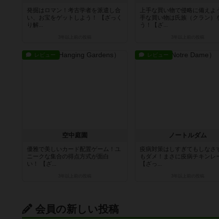
発掘はロマン！考古学者を派遣し合
上手な買い物で侵略に備えよ
い、お宝をゲットしよう！ 【ざっく
手な買い物は氏族（クラン）
り解...
う！【ざ...
3年以上前
の投稿
3年以上前
の投稿
レビュー
レビュー
空中庭園
ノートルダム
優雅で美しいカード配置ゲーム！ユ
疫病対策はしすぎてもしなさ
ニークな集合の得点方式が面白
もダメ！まさに疫病チキンレ
い！ 【ざ...
【ざっ...
3年以上前
の投稿
3年以上前
の投稿
会員の新しい投稿