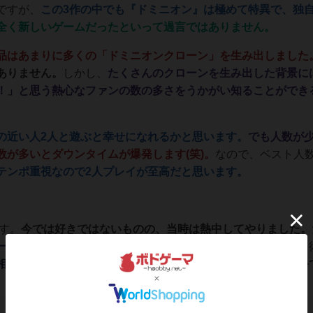
ですが、
この3作の中でも『ドミニオン』は極めて特異で、独
全く新しいゲームだったといって過言ではありません。
品はあまりに多くの「ドミニオンクローン」を生み出しました
ありません。
しかし、
たくさんのクローンを生み出した背景に
！」と思う熱心なファンの数の多さをうかがい知ることができ
の近い人2人と遊ぶと幸せになれるかと思います。
でも人数が
数が多いとダウンタイムが爆発します(笑)。
なので、ベスト人
テンポ重視なので2人プレイが至高だと思います。
す。
今では好きではないものの、当時は熱中してやりました。
ード間のバランスが良くないこと。
対戦相手に事実上干渉する
相手のミスか不運を祈るしかない場面がそこそこあるのが苦手
この投稿に
3
名が
ナイス！
しました