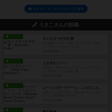
キャッチ・ザ・ムーンのトップに戻る
うさこさんの投稿
レビュー
モンスターがすむ家
箱の縦横に２本ずつ設置したバーを平行に動か
し、”モンスターが入っている...
約7年前
の投稿
レビュー
うさぎのニーノ
幼児向け、初めてにもぴったりなシンプルなゲー
ム。大洪水により沈みゆく巣...
7年以上前
の投稿
レビュー
ムーミンボードゲーム：ニョロニョロフェスタ
お茶でもしながらゆるーく遊ぶのにちょうど良い
ゲーム。中古格安で売られて...
7年以上前
の投稿
レビュー