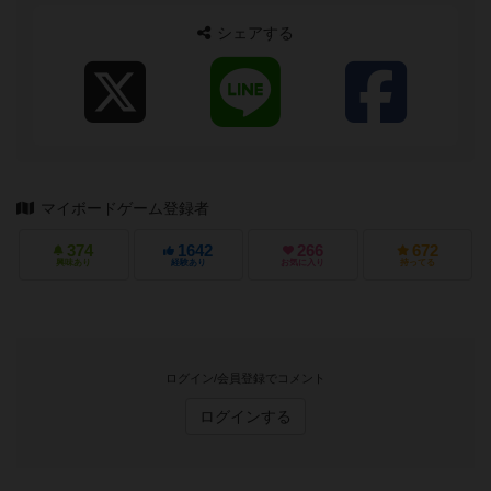
り戦略とか必勝法とか考えません。...
シェアする
マイボードゲーム登録者
374
1642
266
672
興味あり
経験あり
お気に入り
持ってる
ログイン/会員登録でコメント
ログインする