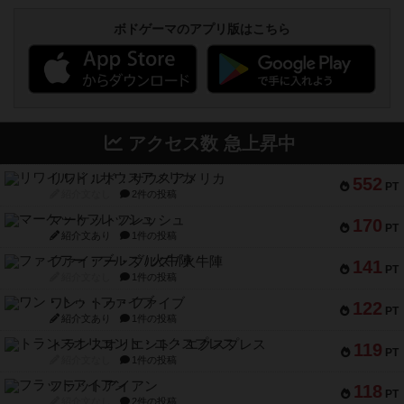
ボドゲーマのアプリ版はこちら
アクセス数 急上昇中
リワイルド：サウスアメリカ
552
PT
紹介文なし
2件の投稿
マーケットフレッシュ
170
PT
紹介文あり
1件の投稿
ファイアー・ブルズ / 火牛陣
141
PT
紹介文なし
1件の投稿
ワン・トゥ・ファイブ
122
PT
紹介文あり
1件の投稿
トランスオリエント・エクスプレス
119
PT
紹介文なし
1件の投稿
フラットアイアン
118
PT
紹介文なし
2件の投稿