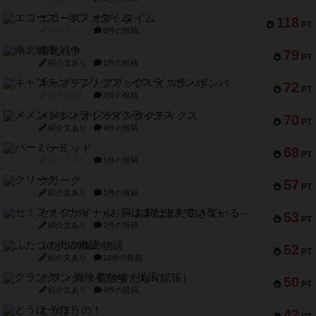
エコーズ・オブ・タイム
118
PT
紹介文なし
8件の投稿
南北戦争
79
PT
紹介文あり
1件の投稿
キャプテン・フリップ：イスラ・ボンバ
72
PT
紹介文なし
2件の投稿
メメントオンラインタクティクス
70
PT
紹介文あり
4件の投稿
パーミッド
68
PT
紹介文なし
1件の投稿
クリーグ
57
PT
紹介文あり
1件の投稿
セミファイナル ～お前はまだ生きている～
53
PT
紹介文あり
1件の投稿
ふたつの街の物語
52
PT
紹介文あり
18件の投稿
クランク! ：冒険者たち（拡張）
50
PT
紹介文あり
4件の投稿
とうほうの！
42