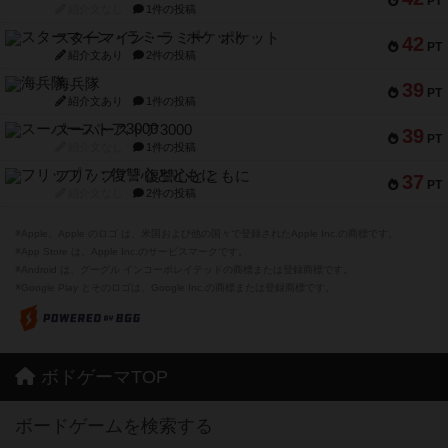
PT
紹介文なし
1件の投稿
スターマイン・ラミー ポケット
42
PT
紹介文あり
2件の投稿
海兵隊
39
PT
紹介文あり
1件の投稿
スーパーストア3000
39
PT
紹介文なし
1件の投稿
フリップ７：復讐心とともに
37
PT
紹介文なし
2件の投稿
※Apple、Apple のロゴ は、米国および他の国々で登録されたApple Inc.の商標です。
※App Store は、Apple Inc.のサービスマークです。
※Android は、グーグル インコーポレイテッドの商標または登録商標です。
※Google Play とそのロゴは、Google Inc.の商標または登録商標です。
ボドゲーマTOP
ボードゲームを検索する