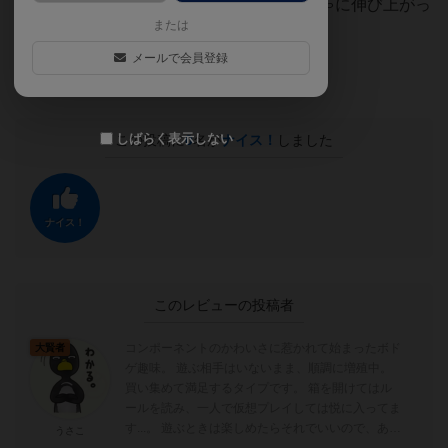
敵だが、はしごのかたまりがぐっちゃぐちゃに伸び上がっ
または
て行く様子はメルヘンとは言えない。
メールで会員登録
ジェンガのように気軽に楽しめるゲーム。
しばらく表示しない
この投稿に
0
名が
ナイス！
しました
ナイス！
このレビューの投稿者
コンポーネントのかわいさに惹かれて始まったボド
大賢者
ゲ趣味。 遊ぶ相手はいないまま、順調に増殖中。
買い集めて満足するタイプです。 箱を開けてはル
ールを読み、一人で仮想プレイしては悦に入ってま
す...。 遊ぶときは楽しめたらそれでいいので、あま
うさこ