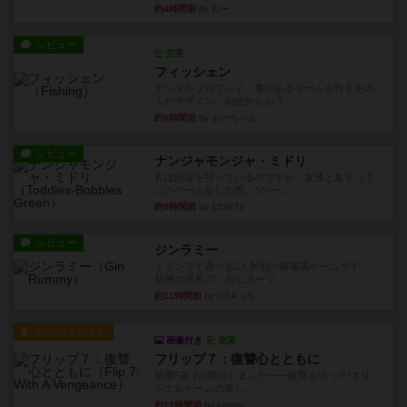
約4時間前
by わー
レビュー
充実
フィッシェン
デジタルソロプレイ。毒のあるゲームを作るあの
人がデザイン。箱絵からもう...
約6時間前
by おーちゃん
レビュー
ナンジャモンジャ・ミドリ
私は吃音を持っているのですが、友達と集まって
このゲームをした際、3ゲー...
約9時間前
by 155973
レビュー
ジンラミー
トランプで遊べる2人対戦の麻雀風ゲームです。
10枚の手札で、同じスーツ...
約11時間前
by OSAっち
ルール/インスト
画像付き
充実
フリップ７：復讐心とともに
概要Flip 7が復活しました――復讐を伴って!オリ
ジナルゲームの楽し...
約11時間前
by jurong