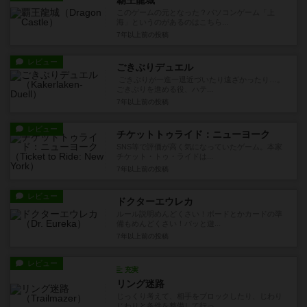
覇王龍城
このゲームの元となった？パソコンゲーム「上
海」というのがあるのはこちら...
7年以上前
の投稿
レビュー
ごきぶりデュエル
ごきぶりが一進一退近づいたり遠ざかったり…。
ごきぶりを進める役、ハテ...
7年以上前
の投稿
レビュー
チケットトゥライド：ニューヨーク
SNS等で評価が高く気になっていたゲーム。本家
チケット・トゥ・ライドは...
7年以上前
の投稿
レビュー
ドクターエウレカ
ルール説明めんどくさい！ボードとかカードの準
備もめんどくさい！パッと遊...
7年以上前
の投稿
レビュー
充実
リング迷路
じっくり考えて、相手をブロックしたり、じわり
じわりと条件を整備して行っ...