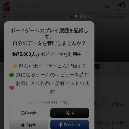
ログイン
閉じる
ボドゲーマTOP
ボードゲームの検索
キャッチ・ザ・ムーン 日本語版の通販/商
ボードゲームのプレイ履歴を記録し
て、
キャッチ・ザ・ムーン
自分のデータを管理しませんか？
うさこさんのレビュー
約75,000人
がボドゲーマを利用中！
遊んだボードゲームを記録する
15
1
20
189
トップ
画像
動画
レビュー
カフェ
気になるゲームのレビューを読む
お気に入り作品・所有リストの共
115名
0名
0
8年以上前
有
ログイン / 会員登録（10秒）
いろいろな形の木製はしごをサイコロの指示に従って積み
重ねていく。
Google
X
お月様を捕まえるというコンセプトはおとぎ話のようで素
Apple
Facebook