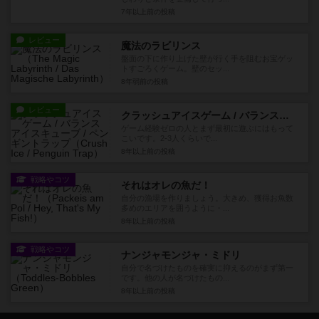
7年以上前
の投稿
レビュー
魔法のラビリンス
盤面の下に作り上げた壁が行く手を阻むお宝ゲッ
トすごろくゲーム。壁のセッ...
8年弱前
の投稿
レビュー
クラッシュアイスゲーム / バランスアイスキューブ / ペンギントラップ
ゲーム経験ゼロの人とまず最初に遊ぶにはもって
こいです。2-3人くらいで...
8年以上前
の投稿
戦略やコツ
それはオレの魚だ！
自分の漁場を作りましょう。大きめ、獲得お魚数
多めのエリアを囲うように・...
8年以上前
の投稿
戦略やコツ
ナンジャモンジャ・ミドリ
自分で名づけたものを確実に抑えるのがまず第一
です。他の人が名づけたもの...
8年以上前
の投稿