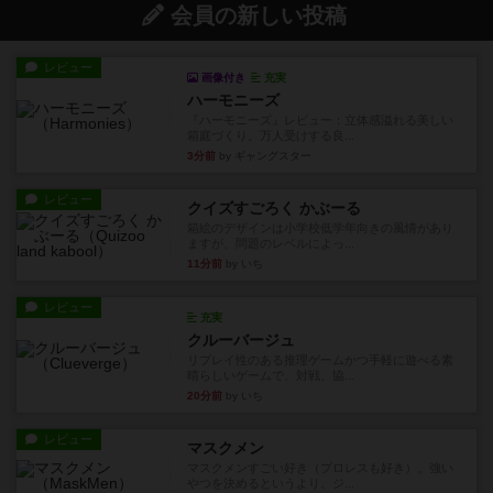
会員の新しい投稿
レビュー
画像付き
充実
ハーモニーズ
『ハーモニーズ』レビュー：立体感溢れる美しい
箱庭づくり。万人受けする良...
3分前
by ギャングスター
レビュー
クイズすごろく かぶーる
箱絵のデザインは小学校低学年向きの風情があり
ますが、問題のレベルによっ...
11分前
by いち
レビュー
充実
クルーバージュ
リプレイ性のある推理ゲームかつ手軽に遊べる素
晴らしいゲームで、対戦、協...
20分前
by いち
レビュー
マスクメン
マスクメンすごい好き（プロレスも好き）。強い
やつを決めるというより、ジ...