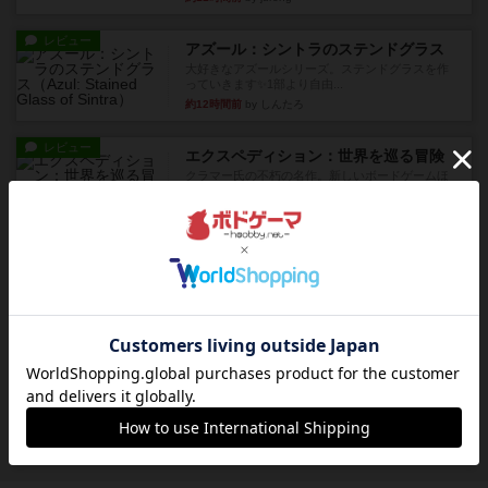
レビュー
アズール：シントラのステンドグラス
大好きなアズールシリーズ。ステンドグラスを作
っていきます✨1部より自由...
約12時間前
by しんたろ
レビュー
エクスペディション：世界を巡る冒険
クラマー氏の不朽の名作。新しいボードゲームほ
どおもしろいはず？いいえ。...
約12時間前
by 田中昌平
レビュー
スライプ
メインコマ一つサブコマ四つでそれぞれプレイし
ます。動かし方はコマか壁に...
約13時間前
by くみ
リプレイ
画像付き
リーダーズ
久しぶりに取り出してプレイ。詰めきれなかっ
た…であっさり追い込まれて負...
約13時間前
by くみ