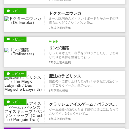
レビュー
ドクターエウレカ
ルール説明めんどくさい！ボードとかカードの準
備もめんどくさい！パッと遊...
7年以上前
の投稿
レビュー
充実
リング迷路
じっくり考えて、相手をブロックしたり、じわり
じわりと条件を整備して行っ...
7年以上前
の投稿
レビュー
魔法のラビリンス
盤面の下に作り上げた壁が行く手を阻むお宝ゲッ
トすごろくゲーム。壁のセッ...
8年弱前
の投稿
レビュー
クラッシュアイスゲーム / バランスアイスキューブ / ペンギントラップ
ゲーム経験ゼロの人とまず最初に遊ぶにはもって
こいです。2-3人くらいで...
8年以上前
の投稿