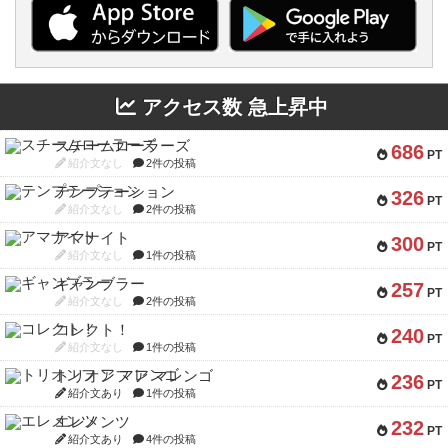
アクセス数 急上昇中
スチームローラーズ
686
PT
紹介文なし
2件の投稿
テンプテーション
326
PT
紹介文なし
2件の投稿
アマナイト
300
PT
紹介文なし
1件の投稿
ギャンブラー
257
PT
紹介文なし
2件の投稿
コレクト！
240
PT
紹介文なし
1件の投稿
トリオンフ ア マレンゴ
236
PT
紹介文あり
1件の投稿
エレメンツ
232
PT
紹介文あり
4件の投稿