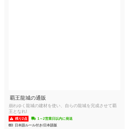
覇王龍城の通販
崩れゆく龍城の建材を使い、自らの龍城を完成させて覇
王となれ!
残り2点
1～2営業日以内に発送
日本語ルール付き/日本語版