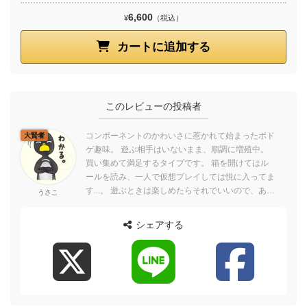
6,600
¥
（税込）
カートに追加する
このレビューの投稿者
コンポーネントのかわいさに惹かれて始まったボド
大賢者
ゲ趣味。 遊ぶ相手はいないまま、順調に増殖中。
買い集めて満足するタイプです。 箱を開けてはル
ールを読み、一人で仮想プレイしては悦に入ってま
す...。 遊ぶときは楽しめたらそれでいいので、あま
うさこ
り戦略とか必勝法とか考えません。...
シェアする