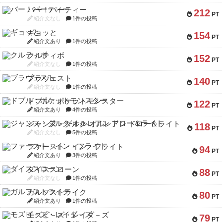
バー！パーティー
212
PT
紹介文なし
1件の投稿
ギョッと
154
PT
紹介文あり
1件の投稿
クルティボ
152
PT
紹介文なし
1件の投稿
ブラヴェスト
140
PT
紹介文なし
1件の投稿
ドブル：ポケットモンスター
122
PT
紹介文あり
4件の投稿
ジャンヌ・ダルク-オルレアン ドロー＆ライト
118
PT
紹介文なし
5件の投稿
ファースト・イン・フライト
94
PT
紹介文あり
3件の投稿
ダイススローン
88
PT
紹介文なし
1件の投稿
ガルフストライク
80
PT
紹介文あり
1件の投稿
モズビ－ズ・レイダ－ズ
79
PT