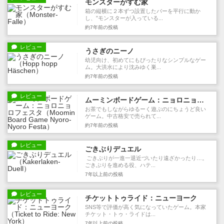
モンスターがすむ家
箱の縦横に２本ずつ設置したバーを平行に動か
し、”モンスターが入っている...
約7年前
の投稿
レビュー
うさぎのニーノ
幼児向け、初めてにもぴったりなシンプルなゲー
ム。大洪水により沈みゆく巣...
約7年前
の投稿
レビュー
ムーミンボードゲーム：ニョロニョロフェスタ
お茶でもしながらゆるーく遊ぶのにちょうど良い
ゲーム。中古格安で売られて...
約7年前
の投稿
レビュー
ごきぶりデュエル
ごきぶりが一進一退近づいたり遠ざかったり…。
ごきぶりを進める役、ハテ...
7年以上前
の投稿
レビュー
チケットトゥライド：ニューヨーク
SNS等で評価が高く気になっていたゲーム。本家
チケット・トゥ・ライドは...
7年以上前
の投稿