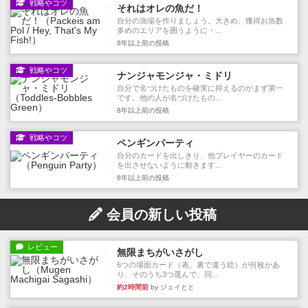
戦略やコツ
それはオレの魚だ！
自分の漁場を作りましょう。大きめ、獲得お魚数
多めのエリアを囲うように・...
8年以上前
の投稿
戦略やコツ
ナンジャモンジャ・ミドリ
自分で名づけたものを確実に抑えるのがまず第一
です。他の人が名づけたもの...
8年以上前
の投稿
戦略やコツ
ペンギンパーティ
自分のカードを出しきり、他プレイヤーのカード
を出させないように動きます...
8年以上前
の投稿
会員の新しい投稿
レビュー
無限まちがいさがし
6つの場面カード（表、裏で違う絵）が何枚かあ
り、そのうち3つ選んで、同...
約2時間前
by ジェイとと