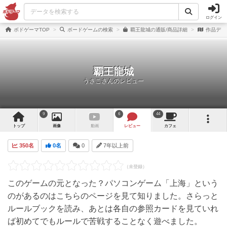
ログイン
ボドゲーマTOP
ボードゲームの検索
覇王龍城の通販/商品詳細
作品デー
覇王龍城
うさこさんのレビュー
9
6
44
トップ
画像
動画
レビュー
カフェ
350名
0名
0
7年以上前
このゲームの元となった？パソコンゲーム「上海」という
のがあるのはこちらのページを見て知りました。さらっと
ルールブックを読み、あとは各自の参照カードを見ていれ
ば初めてでもルールで苦戦することなく遊べました。