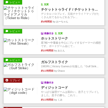
レビュー
充実
チケットトゥライド / チケットトゥライドアメリカ
デジタルソロプレイ。元祖チケライ？マップがた
くさん出てるからどれをプレ...
約4時間前
by おーちゃん
レビュー
画像付き
充実
ホットストリーク
星7軽〜中量級を中心にプレイするゲーマーの感想
です。ボードゲーム会にて...
約10時間前
by おとん
レビュー
ガルフストライク
1983年にVictory Gamesが出版した『Gulf Strik...
約11時間前
by Chaco
リプレイ
画像付き
ディジットコード
やっぱり論理ゲームは面白い。息子とリプレイし
ました。息子の勝ち。これリ...
約11時間前
by くみ