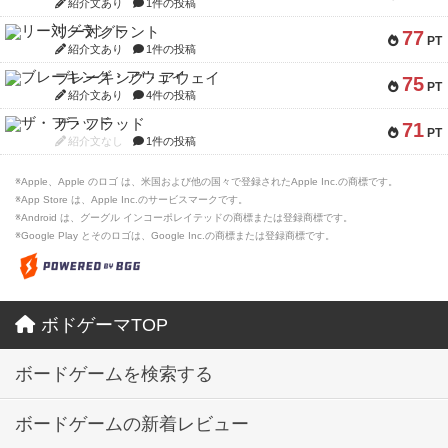
紹介文あり
1件の投稿
リー対グラント
77
PT
紹介文あり
1件の投稿
ブレーキング・アウェイ
75
PT
紹介文あり
4件の投稿
ザ・フラッド
71
PT
紹介文なし
1件の投稿
※Apple、Apple のロゴ は、米国および他の国々で登録されたApple Inc.の商標です。
※App Store は、Apple Inc.のサービスマークです。
※Android は、グーグル インコーポレイテッドの商標または登録商標です。
※Google Play とそのロゴは、Google Inc.の商標または登録商標です。
ボドゲーマTOP
ボードゲームを検索する
ボードゲームの新着レビュー