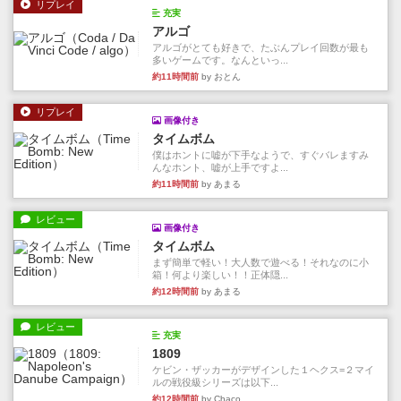
リプレイ
充実
アルゴ
アルゴがとても好きで、たぶんプレイ回数が最も
多いゲームです。なんといっ...
約11時間前
by おとん
リプレイ
画像付き
タイムボム
僕はホントに嘘が下手なようで、すぐバレますみ
んなホント、嘘が上手ですよ...
約11時間前
by あまる
レビュー
画像付き
タイムボム
まず簡単で軽い！大人数で遊べる！それなのに小
箱！何より楽しい！！正体隠...
約12時間前
by あまる
レビュー
充実
1809
ケビン・ザッカーがデザインした１ヘクス=２マイ
ルの戦役級シリーズは以下...
約12時間前
by Chaco