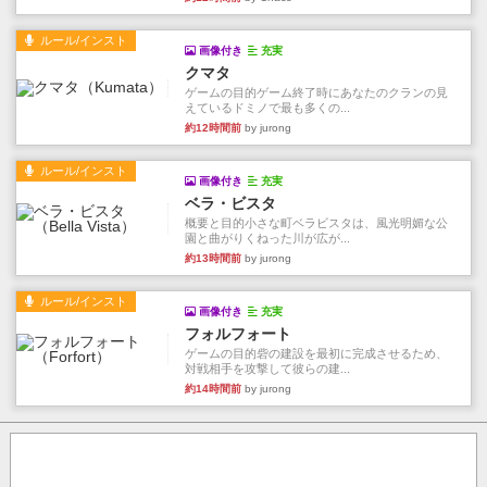
ルール/インスト
画像付き
充実
クマタ
ゲームの目的ゲーム終了時にあなたのクランの見
えているドミノで最も多くの...
約12時間前
by jurong
ルール/インスト
画像付き
充実
ベラ・ビスタ
概要と目的小さな町ベラビスタは、風光明媚な公
園と曲がりくねった川が広が...
約13時間前
by jurong
ルール/インスト
画像付き
充実
フォルフォート
ゲームの目的砦の建設を最初に完成させるため、
対戦相手を攻撃して彼らの建...
約14時間前
by jurong