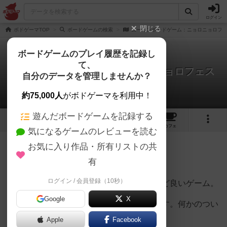
ログイン
閉じる
ボドゲーマTOP
ボードゲームの検索
ムーミンボードゲーム：ニョロニョロフ
ボードゲームのプレイ履歴を記録し
て、
ムーミンボードゲーム：ニョロニョロフェス
自分のデータを管理しませんか？
タ
うさこさんのレビュー
約75,000人
がボドゲーマを利用中！
遊んだボードゲームを記録する
1
4
13
トップ
画像
動画
レビュー
カフェ
気になるゲームのレビューを読む
お気に入り作品・所有リストの共
334名
0名
0
7年以上前
有
ログイン / 会員登録（10秒）
お茶でもしながらゆるーく遊ぶのにちょうど良いゲーム。
Google
X
中古格安で売られているのをよく見かけます。何かのつい
でに350円で購入。
Apple
Facebook