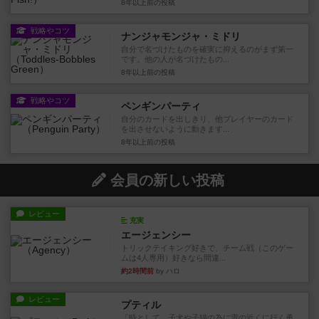
8年以上前
の投稿
戦略やコツ
ナンジャモンジャ・ミドリ
自分で名づけたものを確実に抑えるのがまず第一
です。他の人が名づけたもの...
8年以上前
の投稿
戦略やコツ
ペンギンパーティ
自分のカードを出しきり、他プレイヤーのカード
を出させないように動きます...
8年以上前
の投稿
会員の新しい投稿
レビュー
充実
エージェンシー
トリックテイキング好きで、チーム戦（このゲー
ムは4人専用）好きなら間違...
約2時間前
by ハロ
レビュー
プティル
「時として、子犬や子猫の為に雷の近くに行く勇