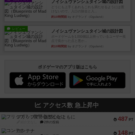
ノイシュヴァンシュタイン城の設計図
どうにも上手くあれもこれも満たせるようには置
けないので、入口の除去と入...
約10時間前
by オグランド（Oguland）
レビュー
ノイシュヴァンシュタイン城の設計図
ボードゲームを1,000個以上持っているユーザー視
点で良かった点と悪か...
約10時間前
by オグランド（Oguland）
ボドゲーマのアプリ版はこちら
アクセス数 急上昇中
フリップ７：復讐心とともに
487
PT
紹介文なし
2件の投稿
コンテナ
148
PT