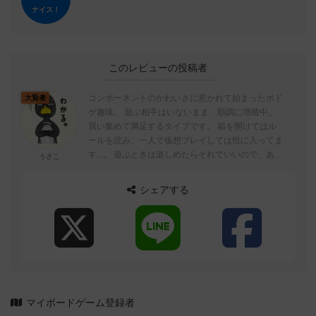
ナイス！
このレビューの投稿者
コンポーネントのかわいさに惹かれて始まったボド
大賢者
ゲ趣味。 遊ぶ相手はいないまま、順調に増殖中。
買い集めて満足するタイプです。 箱を開けてはル
ールを読み、一人で仮想プレイしては悦に入ってま
す...。 遊ぶときは楽しめたらそれでいいので、あま
うさこ
り戦略とか必勝法とか考えません。...
シェアする
マイボードゲーム登録者