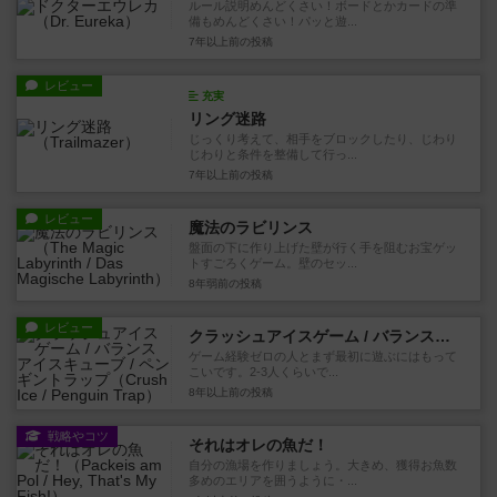
ルール説明めんどくさい！ボードとかカードの準
備もめんどくさい！パッと遊...
7年以上前
の投稿
レビュー
充実
リング迷路
じっくり考えて、相手をブロックしたり、じわり
じわりと条件を整備して行っ...
7年以上前
の投稿
レビュー
魔法のラビリンス
盤面の下に作り上げた壁が行く手を阻むお宝ゲッ
トすごろくゲーム。壁のセッ...
8年弱前
の投稿
レビュー
クラッシュアイスゲーム / バランスアイスキューブ / ペンギントラップ
ゲーム経験ゼロの人とまず最初に遊ぶにはもって
こいです。2-3人くらいで...
8年以上前
の投稿
戦略やコツ
それはオレの魚だ！
自分の漁場を作りましょう。大きめ、獲得お魚数
多めのエリアを囲うように・...