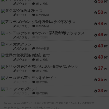
56
PT
紹介文あり
4件の投稿
ダグエイトチェス
50
PT
紹介文あり
11件の投稿
アズール：シントラのステンドグラス
48
PT
紹介文あり
18件の投稿
ロシアン・キャンペーン：第5版デラックス
46
PT
紹介文あり
0件の投稿
マスクメン
40
PT
紹介文あり
16件の投稿
世界の七不思議：都市
40
PT
紹介文あり
3件の投稿
トリックギア - ペルソナ5 ザ・ロイヤル-
37
PT
紹介文あり
6件の投稿
ノームズ・アット・ナイト
35
PT
紹介文なし
1件の投稿
フィッシェン2
33
PT
紹介文なし
1件の投稿
※Apple、Apple のロゴ は、米国および他の国々で登録されたApple Inc.の商標です。
※App Store は、Apple Inc.のサービスマークです。