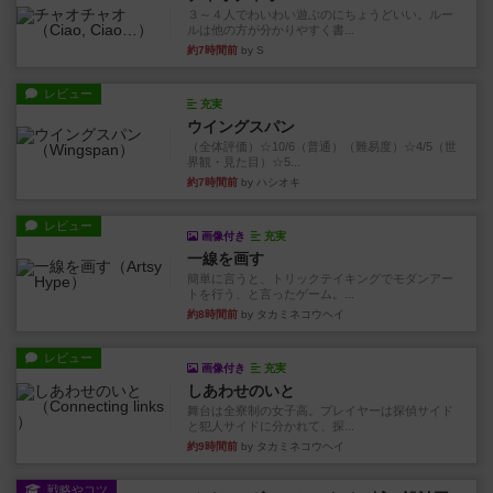
３～４人でわいわい遊ぶのにちょうどいい。ルー
ルは他の方が分かりやすく書...
約7時間前
by S
レビュー
充実
ウイングスパン
（全体評価）☆10/6（普通）（難易度）☆4/5（世
界観・見た目）☆5...
約7時間前
by ハシオキ
レビュー
画像付き
充実
一線を画す
簡単に言うと、トリックテイキングでモダンアー
トを行う、と言ったゲーム。...
約8時間前
by タカミネコウヘイ
レビュー
画像付き
充実
しあわせのいと
舞台は全寮制の女子高。プレイヤーは探偵サイド
と犯人サイドに分かれて、探...
約9時間前
by タカミネコウヘイ
戦略やコツ