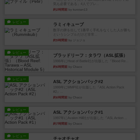
気も必要である」4人でプレ...
約2時間前
by kurotan13
レビュー
ラミィキューブ
数字の牌を出して1番早く手札をなくした人が勝ち
というシンプルだけど非常...
約5時間前
by ジョジョ
レビュー
ブラッドリーフ：タラワ（ASL拡張）
1996年にHeat of Battle社が出版した『Blood Re...
約6時間前
by Chaco
レビュー
ASL アクションパック#2
1999年にMMP社が出版した『ASL Action Pack
#2』...
約6時間前
by Chaco
レビュー
ASL アクションパック#1
1997年にAvalon Hill社が出版した『ASL Action ...
約7時間前
by Chaco
レビュー
チャオチャオ