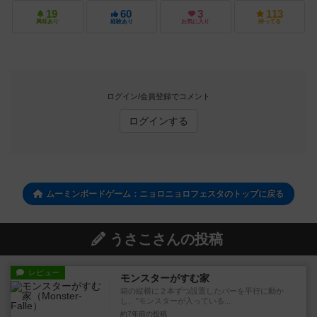
19
60
3
113
興味あり
経験あり
お気に入り
持ってる
ログイン/会員登録でコメント
ログインする
ムーミンボードゲーム：ニョロニョロフェスタのトップに戻る
うさこさんの投稿
レビュー
モンスターがすむ家
箱の縦横に２本ずつ設置したバーを平行に動か
し、”モンスターが入っている...
約7年前
の投稿