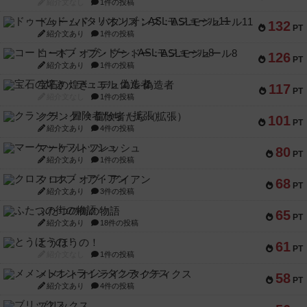
紹介文なし
1件の投稿
ドゥームド・バタリオンズ：ASLモジュール11
132
PT
紹介文あり
1件の投稿
コード・オブ・ブシドー：ASLモジュール8
126
PT
紹介文あり
1件の投稿
宝石の煌き：デュエル 偽造者
117
PT
紹介文なし
1件の投稿
クランク! ：冒険者たち（拡張）
101
PT
紹介文あり
4件の投稿
マーケットフレッシュ
80
PT
紹介文あり
1件の投稿
クロス・オブ・アイアン
68
PT
紹介文あり
3件の投稿
ふたつの街の物語
65
PT
紹介文あり
18件の投稿
とうほうの！
61
PT
紹介文なし
1件の投稿
メメントオンラインタクティクス
58
PT
紹介文あり
4件の投稿
ブリックス