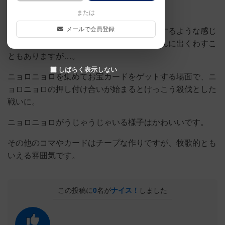
すごろく+ニョロニョロ争奪戦。
または
メールで会員登録
ゲーム序盤はのんびりムーミン谷をお散歩するような感じ
ですごろくが進みます。理不尽な飛行鬼さんに出くわすこ
ともありますが…。
しばらく表示しない
ニョロニョロを集めてお宝カードをゲットする場面で、ニ
ョロニョロの押し付け合いが始まるとけっこう殺伐とした
戦いに。
ニョロニョロがうじゃうじゃいる様子はかわいいです。
その他のコマやカードはチープな作りですが、牧歌的とも
いえる雰囲気です。
この投稿に
0
名が
ナイス！
しました