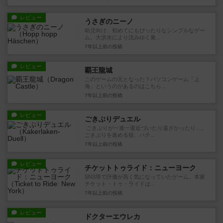
レビュー
うさぎのニーノ
幼児向け、初めてにもぴったりなシンプルなゲー
ム。大洪水により沈みゆく巣...
7年以上前
の投稿
レビュー
覇王龍城
このゲームの元となった？パソコンゲーム「上
海」というのがあるのはこちら...
7年以上前
の投稿
レビュー
ごきぶりデュエル
ごきぶりが一進一退近づいたり遠ざかったり…。
ごきぶりを進める役、ハテ...
7年以上前
の投稿
レビュー
チケットトゥライド：ニューヨーク
SNS等で評価が高く気になっていたゲーム。本家
チケット・トゥ・ライドは...
7年以上前
の投稿
レビュー
ドクターエウレカ