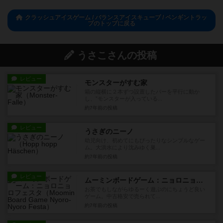
クラッシュアイスゲーム / バランスアイスキューブ / ペンギントラッ
プのトップに戻る
うさこさんの投稿
レビュー
モンスターがすむ家
箱の縦横に２本ずつ設置したバーを平行に動か
し、”モンスターが入っている...
約7年前
の投稿
レビュー
うさぎのニーノ
幼児向け、初めてにもぴったりなシンプルなゲー
ム。大洪水により沈みゆく巣...
約7年前
の投稿
レビュー
ムーミンボードゲーム：ニョロニョロフェスタ
お茶でもしながらゆるーく遊ぶのにちょうど良い
ゲーム。中古格安で売られて...
約7年前
の投稿