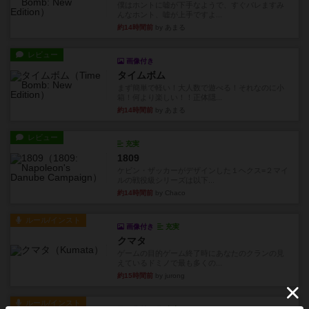
僕はホントに嘘が下手なようで、すぐバレますみ
んなホント、嘘が上手ですよ...
約14時間前
by あまる
レビュー
画像付き
タイムボム
まず簡単で軽い！大人数で遊べる！それなのに小
箱！何より楽しい！！正体隠...
約14時間前
by あまる
レビュー
充実
1809
ケビン・ザッカーがデザインした１ヘクス=２マイ
ルの戦役級シリーズは以下...
約14時間前
by Chaco
ルール/インスト
画像付き
充実
クマタ
ゲームの目的ゲーム終了時にあなたのクランの見
えているドミノで最も多くの...
約15時間前
by jurong
ルール/インスト