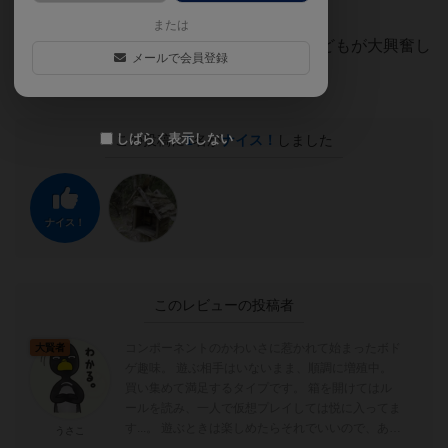
めます。
または
落ちる、落ちない、オチターーッ！！とこどもが大興奮し
メールで会員登録
ている様子がおもしろかったです。
しばらく表示しない
この投稿に
1
名が
ナイス！
しました
ナイス！
このレビューの投稿者
コンポーネントのかわいさに惹かれて始まったボド
大賢者
ゲ趣味。 遊ぶ相手はいないまま、順調に増殖中。
買い集めて満足するタイプです。 箱を開けてはル
ールを読み、一人で仮想プレイしては悦に入ってま
す...。 遊ぶときは楽しめたらそれでいいので、あま
うさこ