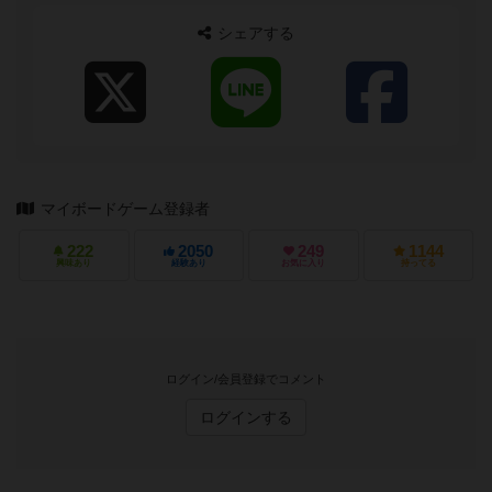
り戦略とか必勝法とか考えません。...
シェアする
マイボードゲーム登録者
222
2050
249
1144
興味あり
経験あり
お気に入り
持ってる
ログイン/会員登録でコメント
ログインする