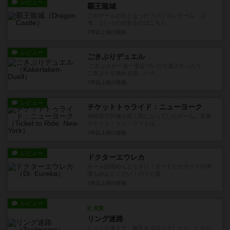
レビュー
覇王龍城
このゲームの元となった？パソコンゲーム「上
海」というのがあるのはこちら...
7年以上前
の投稿
レビュー
ごきぶりデュエル
ごきぶりが一進一退近づいたり遠ざかったり…。
ごきぶりを進める役、ハテ...
7年以上前
の投稿
レビュー
チケットトゥライド：ニューヨーク
SNS等で評価が高く気になっていたゲーム。本家
チケット・トゥ・ライドは...
7年以上前
の投稿
レビュー
ドクターエウレカ
ルール説明めんどくさい！ボードとかカードの準
備もめんどくさい！パッと遊...
7年以上前
の投稿
レビュー
充実
リング迷路
じっくり考えて、相手をブロックしたり、じわり