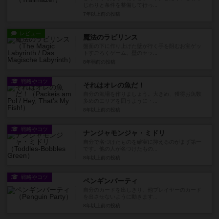
じわりと条件を整備して行っ...
7年以上前
の投稿
レビュー
魔法のラビリンス
盤面の下に作り上げた壁が行く手を阻むお宝ゲッ
トすごろくゲーム。壁のセッ...
8年弱前
の投稿
戦略やコツ
それはオレの魚だ！
自分の漁場を作りましょう。大きめ、獲得お魚数
多めのエリアを囲うように・...
8年以上前
の投稿
戦略やコツ
ナンジャモンジャ・ミドリ
自分で名づけたものを確実に抑えるのがまず第一
です。他の人が名づけたもの...
8年以上前
の投稿
戦略やコツ
ペンギンパーティ
自分のカードを出しきり、他プレイヤーのカード
を出させないように動きます...
8年以上前
の投稿