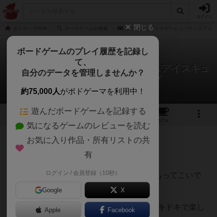
ログイン
閉じる
ボドゲーマTOP
ボードゲームの検索
クラッシュアイスゲーム / バランスアイス
ボードゲームのプレイ履歴を記録し
て、
クラッシュアイスゲーム / バランスアイスキュ
自分のデータを管理しませんか？
ーブ / ペンギントラップ
うさこさんのレビュー
約75,000人
がボドゲーマを利用中！
遊んだボードゲームを記録する
13
3
28
259
トップ
画像
動画
レビュー
カフェ
気になるゲームのレビューを読む
お気に入り作品・所有リストの共
189名
1名
0
8年以上前
有
ログイン / 会員登録（10秒）
ゲーム経験ゼロの人とまず最初に遊ぶにはもってこいで
す。
Google
X
2-3人くらいで遊ぶのがちょうどハラハラドキドキで楽し
Apple
Facebook