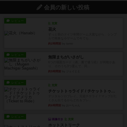
会員の新しい投稿
レビュー
充実
花火
ずっと前のドイツ年間ゲーム大賞ながら、シンプ
ルで簡単な小ゲームで今でも...
約2時間前
by tamio
レビュー
無限まちがいさがし
6つの場面カード（表、裏で違う絵）が何枚かあ
り、そのうち3つ選んで、同...
約5時間前
by ジェイとと
レビュー
充実
チケットトゥライド / チケットトゥライドアメリカ
デジタルソロプレイ。元祖チケライ？マップがた
くさん出てるからどれをプレ...
約6時間前
by おーちゃん
レビュー
画像付き
充実
ホットストリーク