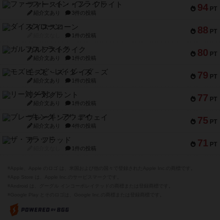
ファースト・イン・フライト
94
PT
紹介文あり
3件の投稿
ダイススローン
88
PT
紹介文なし
1件の投稿
ガルフストライク
80
PT
紹介文あり
1件の投稿
モズビ－ズ・レイダ－ズ
79
PT
紹介文あり
1件の投稿
リー対グラント
77
PT
紹介文あり
1件の投稿
ブレーキング・アウェイ
75
PT
紹介文あり
4件の投稿
ザ・フラッド
71
PT
紹介文なし
1件の投稿
※Apple、Apple のロゴ は、米国および他の国々で登録されたApple Inc.の商標です。
※App Store は、Apple Inc.のサービスマークです。
※Android は、グーグル インコーポレイテッドの商標または登録商標です。
※Google Play とそのロゴは、Google Inc.の商標または登録商標です。