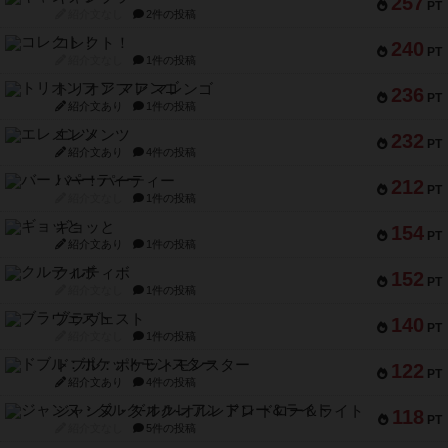
257
PT
紹介文なし
2件の投稿
コレクト！
240
PT
紹介文なし
1件の投稿
トリオンフ ア マレンゴ
236
PT
紹介文あり
1件の投稿
エレメンツ
232
PT
紹介文あり
4件の投稿
バー！パーティー
212
PT
紹介文なし
1件の投稿
ギョッと
154
PT
紹介文あり
1件の投稿
クルティボ
152
PT
紹介文なし
1件の投稿
ブラヴェスト
140
PT
紹介文なし
1件の投稿
ドブル：ポケットモンスター
122
PT
紹介文あり
4件の投稿
ジャンヌ・ダルク-オルレアン ドロー＆ライト
118
PT
紹介文なし
5件の投稿