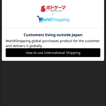
画像付き
充実
ベラ・ビスタ
概要と目的小さな町ベラビスタは、風光明媚な公
園と曲がりくねった川が広が...
約15時間前
by jurong