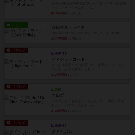
星7軽〜中量級を中心にプレイするゲーマーの感想
です。ボードゲーム会にて...
約13時間前
by おとん
レビュー
ガルフストライク
1983年にVictory Gamesが出版した『Gulf Strik...
約13時間前
by Chaco
リプレイ
画像付き
ディジットコード
やっぱり論理ゲームは面白い。息子とリプレイし
ました。息子の勝ち。これリ...
約14時間前
by くみ
リプレイ
充実
アルゴ
アルゴがとても好きで、たぶんプレイ回数が最も
多いゲームです。なんといっ...
約14時間前
by おとん
リプレイ
画像付き
タイムボム