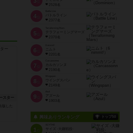
3
位
2528名
Battle Line
4
バトルライン
位
2377名
Terraforming Mars
5
テラフォーミングマーズ
位
2370名
6 nimmt!
6
ニムト
位
2201名
Carcassonne
7
カルカソンヌ
位
2190名
Wingspan
8
ウイングスパン
位
2149名
Azul
9
アズール
ースター
位
1903名
sが出版した
興味ありランキング
トップ50
SCYTHE
1
サイズ -大鎌戦役-
位