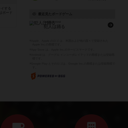
レイする
はボード
最近見たボードゲーム
Dancing Criminal
犯人は踊る
※Apple、Apple のロゴ は、米国および他の国々で登録された
Apple Inc.の商標です。
※App Store は、Apple Inc.のサービスマークです。
※Android は、グーグル インコーポレイテッドの商標または登録商
標です。
※Google Play とそのロゴは、Google Inc.の商標または登録商標で
す。