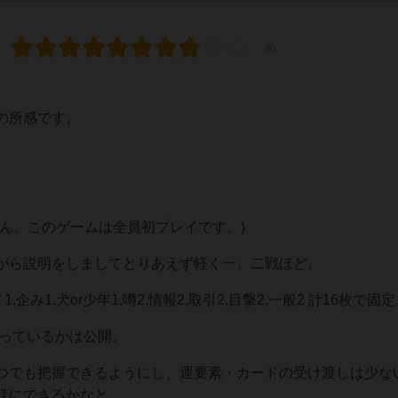
の所感です。
ん。このゲームは全員初プレイです。)
がら説明をしましてとりあえず軽く一、二戦ほど。
,企み1,犬or少年1,噂2,情報2,取引2,目撃2,一般2 計16枚で固
入っているかは公開。
つでも把握できるようにし、運要素・カードの受け渡しは少な
様にできるかなと。