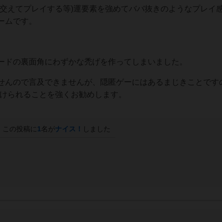
供交えてプレイする等)運要素を強めてババ抜きのようなプレイ
ームです。
ードの裏面角にわずかな禿げを作ってしまいました。
せんので言及できませんが、隠匿ゲーにはあるまじきことですの
着けられることを強くお勧めします。
この投稿に
1
名が
ナイス！
しました