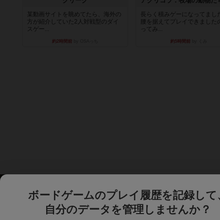
クリーグ
某動画サイトを眺めてたら、海外の
長らく積みゲーになってまし
方が紹介していた2人対戦型のダイ
腰を据えてプレイできました
スゲー...
ってみ...
約2時間前
by OSAっち
約5時間前
by くみ
ボードゲームのプレイ履歴を記録して
自分のデータを管理しませんか？