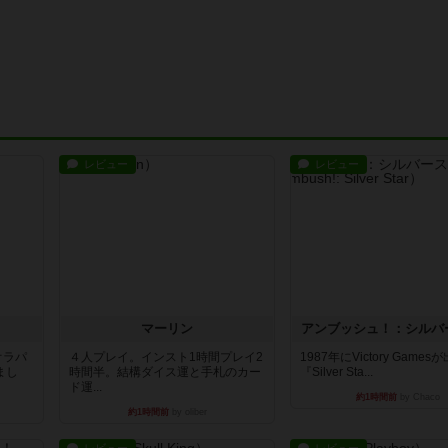
レビュー
レビュー
マーリン
アンブッシュ！：シルバ
オラパ
４人プレイ。インスト1時間プレイ2
1987年にVictory Game
まし
時間半。結構ダイス運と手札のカー
『Silver Sta...
ド運...
約1時間前
by Chaco
約1時間前
by oliber