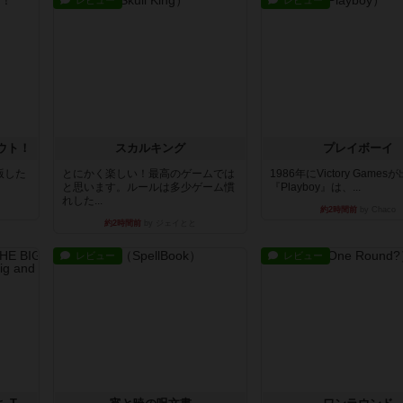
レビュー
レビュー
ウト！
スカルキング
プレイボーイ
出版した
とにかく楽しい！最高のゲームでは
1986年にVictory Game
と思います。ルールは多少ゲーム慣
『Playboy』は、...
れした...
約2時間前
by Chaco
約2時間前
by ジェイとと
レビュー
レビュー