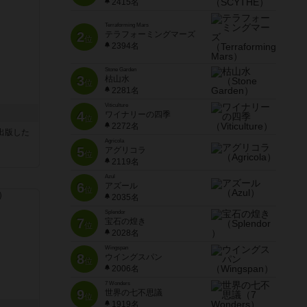
2415名
Terraforming Mars
2
テラフォーミングマーズ
位
2394名
Stone Garden
3
枯山水
位
2281名
Viticulture
4
ワイナリーの四季
位
2272名
sが出版した
Agricola
5
アグリコラ
位
2119名
Azul
6
アズール
位
2035名
Splendor
7
宝石の煌き
位
2028名
Wingspan
8
ウイングスパン
位
2006名
7 Wonders
9
世界の七不思議
位
1919名