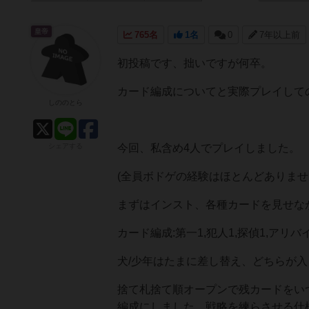
皇帝
765名
1名
0
7年以上前
初投稿です、拙いですが何卒。
カード編成についてと実際プレイして
しののとら
シェアする
今回、私含め4人でプレイしました。
(全員ボドゲの経験はほとんどありませ
まずはインスト、各種カードを見せな
カード編成:第一1,犯人1,探偵1,アリバイ1
犬/少年はたまに差し替え、どちらが
捨て札捨て順オープンで残カードをい
編成にしました。戦略を練らさせる仕