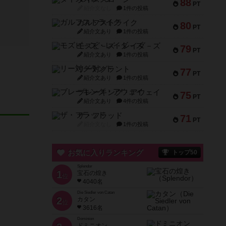
88
PT
紹介文なし
1件の投稿
ガルフストライク
80
PT
紹介文あり
1件の投稿
モズビ－ズ・レイダ－ズ
79
PT
紹介文あり
1件の投稿
リー対グラント
77
PT
紹介文あり
1件の投稿
ブレーキング・アウェイ
75
PT
紹介文あり
4件の投稿
ザ・フラッド
71
PT
紹介文なし
1件の投稿
お気に入りランキング
トップ50
Splendor
1
宝石の煌き
位
4040名
Die Siedler von Catan
2
カタン
位
3616名
Dominion
ドミニオン