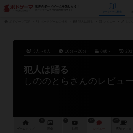
世界のボードゲームを楽しもう！
ボードゲーム専門の総合情報サイト
データベース
検
ボドゲーマTOP
ボードゲームの検索
犯人は踊る
レビュー
しの
3人～8人
10分～20分
8歳～
20
犯人は踊る
しののとらさんのレビュ
24
5
115
425
ゲーム
トップ
画像
動画
レビュー
店舗/
カフェ