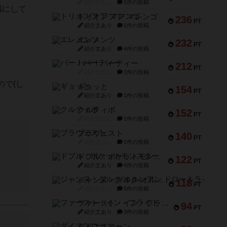
紹介文なし
1件の投稿
感にして
トリオンフ ア マレンゴ
236
PT
紹介文あり
1件の投稿
エレメンツ
232
PT
紹介文あり
4件の投稿
バー！パーティー
212
PT
紹介文なし
1件の投稿
で(し
ギョッと
154
PT
紹介文あり
1件の投稿
クルティボ
152
PT
紹介文なし
1件の投稿
ブラヴェスト
140
PT
紹介文なし
1件の投稿
ドブル：ポケットモンスター
122
PT
紹介文あり
4件の投稿
ジャンヌ・ダルク-オルレアン ドロー＆ライト
118
PT
紹介文なし
5件の投稿
ファースト・イン・フライト
94
PT
紹介文あり
3件の投稿
ダイススローン