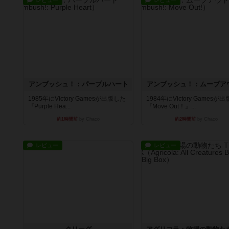
レビュー
レビュー
アンブッシュ！：パープルハート
アンブッシュ！：ムーブア
1985年にVictory Gamesが出版した
1984年にVictory Gamesが
『Purple Hea...
『Move Out！』...
約1時間前
by Chaco
約2時間前
by Chaco
レビュー
レビュー