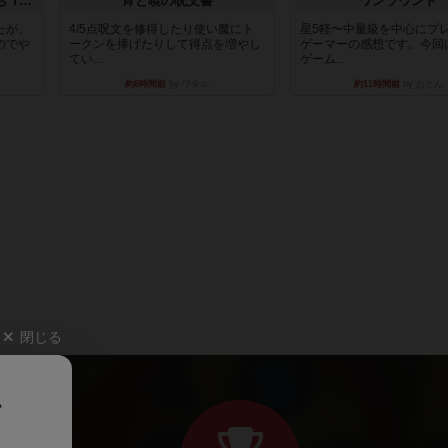
アグリコラ：牧場の動物たち THE BIG BOX
宵と暁の呪文書
ワンラウンド
たが、
4/5点呪文を修得したり使い魔にト
星5軽〜中量級を中心にプ
のでや
ークンを捧げたりして得点を増やし
ゲーマーの感想です。今回
てい...
ゲーム...
約8時間前
by ワタル
約11時間前
by おとん
閉じる
、