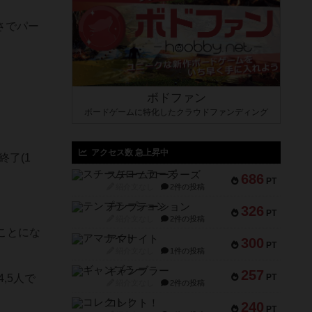
さでパー
ボドファン
ボードゲームに特化したクラウドファンディング
アクセス数 急上昇中
了(1
スチームローラーズ
686
PT
紹介文なし
2件の投稿
テンプテーション
326
PT
紹介文なし
2件の投稿
ことにな
アマナイト
300
PT
紹介文なし
1件の投稿
ギャンブラー
257
,5人で
PT
紹介文なし
2件の投稿
コレクト！
240
PT