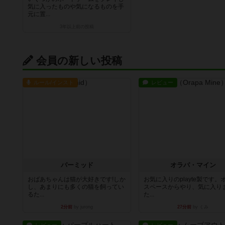
気に入ったものや気になるものを手
元に置...
3年以上前
の投稿
会員の新しい投稿
ルール/インスト
レビュー
パーミッド
オラパ・マイン
おばあちゃんは猫が大好きです!しか
お気に入りのplayte製です。
し、あまりにも多くの猫を飼ってい
スペースからやり、気に入り
るた...
た...
2分前
by jurong
27分前
by くみ