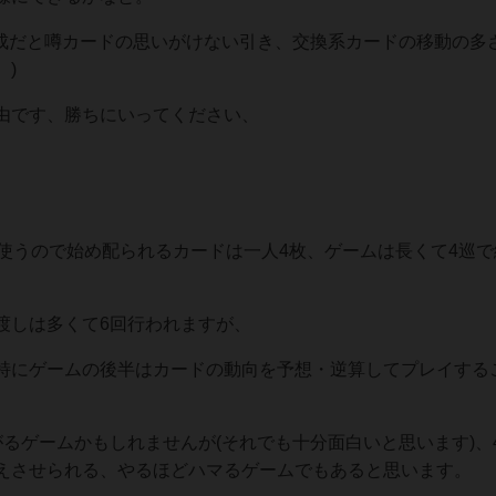
編成だと噂カードの思いがけない引き、交換系カードの移動の多
)
由です、勝ちにいってください、
使うので始め配られるカードは一人4枚、ゲームは長くて4巡で終
渡しは多くて6回行われますが、
特にゲームの後半はカードの動向を予想・逆算してプレイする
るゲームかもしれませんが(それでも十分面白いと思います)、4
えさせられる、やるほどハマるゲームでもあると思います。