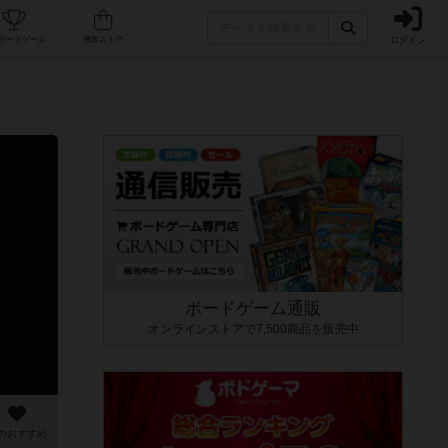
ログイン
カフェ/店舗
人気ボードゲーム
通販ストア
ボードゲーム通販
オンラインストアで7,500商品を販売中
のおすすめ