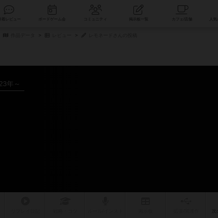
索
新着レビュー
ボードゲーム会
コミュニティ
掲示板一覧
作品データ
レビュー
レモネードさんの投稿
023年～
ー
リプレイ
日記
戦略
・コツ
ルール
/インスト
掲示板
拡張/関連
作
次