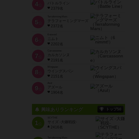
4
バトルライン
位
2379名
Terraforming Mars
5
テラフォーミングマーズ
位
2372名
6 nimmt!
6
ニムト
位
2202名
Carcassonne
7
カルカソンヌ
位
2191名
Wingspan
8
ウイングスパン
位
2151名
Azul
9
アズール
位
1904名
興味ありランキング
トップ50
SCYTHE
1
サイズ -大鎌戦役-
位
2416名
Terraforming Mars