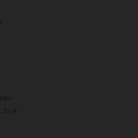
)
。
は違い
していき
。