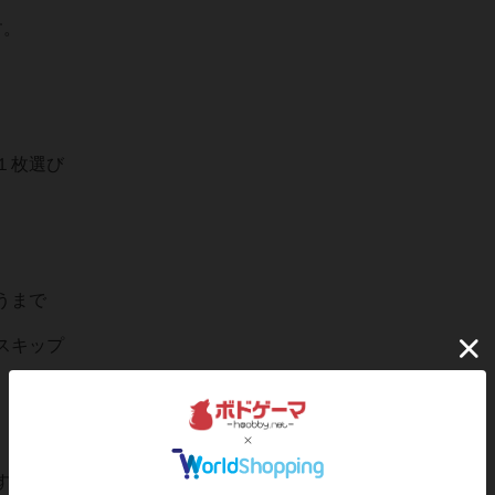
す。
１枚選び
うまで
スキップ
すると