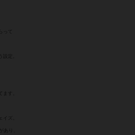
らって
う設定。
てます。
ェイズ。
があり、