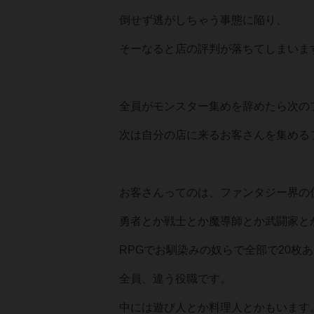
倒せず逃がしちゃう事態に陥り、
そーなると店の評判が落ちてしまいま
全員がモンスター集めを辞めたら次の
次は自分の店に来るお客さんを集める
お客さんってのは、ファンタジー界の
勇者とか戦士とか魔導師とか武闘家と
RPGでお馴染みの奴らで全部で20枚
全員、違う役職です。
中には遊び人とか料理人とかもいます