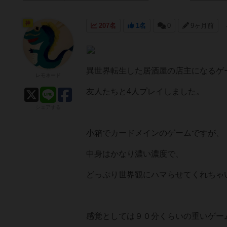
神
207名
1名
0
9ヶ月前
異世界転生した居酒屋の店主になるゲ
レモネード
友人たちと4人プレイしました。
シェアする
小箱でカードメインのゲームですが、
中身はかなり濃い濃度で、
どっぷり世界観にハマらせてくれちゃ
感覚としては９０分くらいの重いゲー