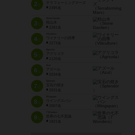
2
テラフォーミングマーズ
位
2395名
Stone Garden
3
枯山水
位
2281名
Viticulture
4
ワイナリーの四季
位
2273名
Agricola
5
アグリコラ
位
2120名
Azul
6
アズール
位
2034名
Splendor
7
宝石の煌き
位
2031名
Wingspan
8
ウイングスパン
位
2007名
7 Wonders
9
世界の七不思議
位
1921名