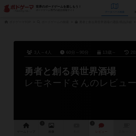
世界のボードゲームを楽しもう！
ボードゲーム専門の総合情報サイト
データベース
検
ボドゲーマTOP
ボードゲームの検索
勇者と創る異世界酒場の通販/商品詳細
3人～4人
60分～90分
13歳～
2
勇者と創る異世界酒場
レモネードさんのレビュ
1
1
ゲーム
トップ
画像
動画
レビュー
店舗/
カフェ