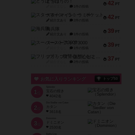
とうほうの！
42
PT
紹介文なし
1件の投稿
スターマイン・ラミー ポケット
42
PT
紹介文あり
2件の投稿
海兵隊
39
PT
紹介文あり
1件の投稿
スーパーストア3000
39
PT
紹介文なし
1件の投稿
フリップ７：復讐心とともに
37
PT
紹介文なし
2件の投稿
お気に入りランキング
トップ50
Splendor
1
宝石の煌き
位
4042名
Die Siedler von Catan
2
カタン
位
3618名
Dominion
3
ドミニオン
位
2530名
Battle Line