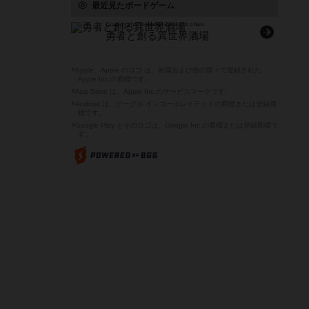
最近見たボードゲーム
Creating a bar in another world with a hero
勇者と創る異世界酒場
※Apple、Apple のロゴ は、米国および他の国々で登録された
Apple Inc.の商標です。
※App Store は、Apple Inc.のサービスマークです。
※Android は、グーグル インコーポレイテッドの商標または登録商
標です。
※Google Play とそのロゴは、Google Inc.の商標または登録商標で
す。