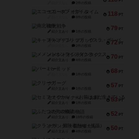
PT
紹介文なし
2件の投稿
エコーズ・オブ・タイム
118
PT
紹介文なし
8件の投稿
南北戦争
79
PT
紹介文あり
1件の投稿
キャプテン・フリップ：イスラ・ボンバ
72
PT
紹介文なし
2件の投稿
メメントオンラインタクティクス
70
PT
紹介文あり
4件の投稿
パーミッド
68
PT
紹介文なし
1件の投稿
クリーグ
57
PT
紹介文あり
1件の投稿
セミファイナル ～お前はまだ生きている～
53
PT
紹介文あり
1件の投稿
ふたつの街の物語
52
PT
紹介文あり
18件の投稿
クランク! ：冒険者たち（拡張）
50
PT
紹介文あり
4件の投稿