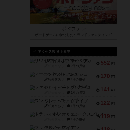
ボドファン
ボードゲームに特化したクラウドファンディング
アクセス数 急上昇中
リワイルド：サウスアメリカ
552
PT
紹介文なし
2件の投稿
マーケットフレッシュ
170
PT
紹介文あり
1件の投稿
ファイアー・ブルズ / 火牛陣
141
PT
紹介文なし
1件の投稿
ワン・トゥ・ファイブ
122
PT
紹介文あり
1件の投稿
トランスオリエント・エクスプレス
119
PT
紹介文なし
1件の投稿
フラットアイアン
118