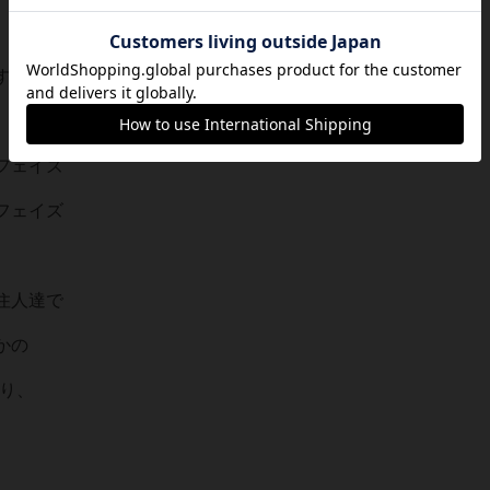
す。
フェイズ
フェイズ
住人達で
かの
あり、
。