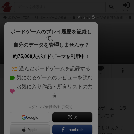
ログイン
閉じる
ボドゲーマTOP
ボードゲームの検索
バイバイレミングの通販/商品詳細
ボードゲームのプレイ履歴を記録し
て、
バイバイレミング
自分のデータを管理しませんか？
ガラス猫さんのレビュー
約75,000人
がボドゲーマを利用中！
遊んだボードゲームを記録する
5
7
65
トップ
画像
動画
レビュー
カフェ
気になるゲームのレビューを読む
お気に入り作品・所有リストの共
260名
0名
0
8年以上前
有
ログイン / 会員登録（10秒）
手札のカードを出し切れば勝ちのシンプルなゲーム。1ラ
ウンドが短いため、何度も繰り返し遊びやすいです。
Google
X
出すカードの条件は、最初に出されたカードより大きく、
Apple
Facebook