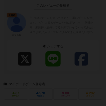
このレビューの投稿者
大賢者
主に軽いゲームをやってますが、重いゲームもやり
ます。 ダイス振るゲームが特に好きです。 興味あ
り：未所持or所持してるが未プレイでやってみたい
やつ お気に入り：プレイ済みでまたやりたいやつ
ガラス猫
シェアする
マイボードゲーム登録者
87
570
80
292
興味あり
経験あり
お気に入り
持ってる