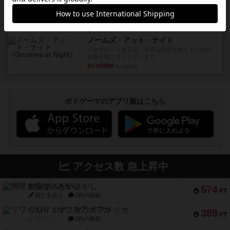
約15時間前
by みいやん
ルール/インスト
画像付き
充実
ノームズ・アット・ナイト
ベネボレンス女王は、忠実な臣民を称えるための
祝宴を開こうとしています。...
約15時間前
by jurong
ボドゲーマのアプリ版はこちら
アクセス数 急上昇中
無限まちがいさがし
574
PT
紹介文あり
2件の投稿
リワイルド：サウスアメリカ
389
PT
紹介文なし
2件の投稿