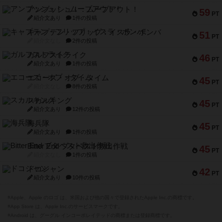
アンブッシュ！：ムーブアウト！
59
PT
紹介文あり
1件の投稿
キャプテン・フリップ：イスラ・ボンバ
51
PT
紹介文なし
2件の投稿
ガルフストライク
46
PT
紹介文あり
1件の投稿
エコーズ・オブ・タイム
45
PT
紹介文なし
8件の投稿
スカルキング
45
PT
紹介文あり
12件の投稿
海兵隊
45
PT
紹介文あり
1件の投稿
Bitter End ブタペスト救出作戦
45
PT
紹介文なし
1件の投稿
ドコジャン
42
PT
紹介文あり
10件の投稿
※Apple、Apple のロゴ は、米国および他の国々で登録されたApple Inc.の商標です。
※App Store は、Apple Inc.のサービスマークです。
※Android は、グーグル インコーポレイテッドの商標または登録商標です。