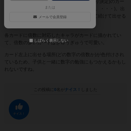
同じ倍数(最初に出されたカードの場所により決定)のカー
または
ドかその倍数のベースカード(3の倍数なら3、・・・)。出
したカードの次の倍数が出せれば場を流して続けて出せる
メールで会員登録
ため有利に(大富豪でいう8切り)。
各カードに倍数に対応したキャラがカードに描かれてい
しばらく表示しない
て、倍数の多いカードはぎゅうぎゅうで可愛い。
カード左上に出せる場所(どの数字の倍数か)が色付けされ
ているため、子供と一緒に数字の勉強にもつかえるかもし
れないですね。
この投稿に
0
名が
ナイス！
しました
ナイス！