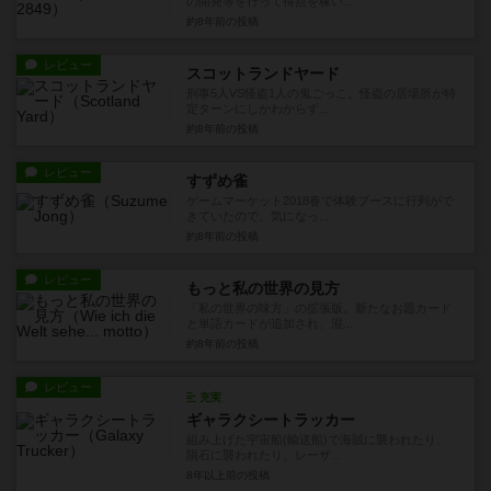
の開発等を行って得点を稼い...
約8年前
の投稿
レビュー
スコットランドヤード
刑事5人VS怪盗1人の鬼ごっこ。怪盗の居場所が特
定ターンにしかわからず...
約8年前
の投稿
レビュー
すずめ雀
ゲームマーケット2018春で体験ブースに行列がで
きていたので、気になっ...
約8年前
の投稿
レビュー
もっと私の世界の見方
「私の世界の味方」の拡張版。新たなお題カード
と単語カードが追加され、混...
約8年前
の投稿
レビュー
充実
ギャラクシートラッカー
組み上げた宇宙船(輸送船)で海賊に襲われたり、
隕石に襲われたり、レーザ...
8年以上前
の投稿