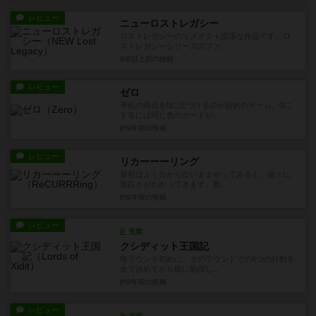
レビュー
ニューロストレガシー
ロストレガシーのリメイク＋拡張な作品です。ロ
ストレガシーシリーズのファ...
8年以上前
の投稿
レビュー
ゼロ
手札の得点を0に近づけるのが目的のゲーム。0に
するには同じ色のカードが...
約9年前
の投稿
レビュー
リカーーーリング
最初はよく分からないままやってみると、徐々に
面白さがわかってきます。数...
約9年前
の投稿
レビュー
充実
クシディット王国記
毎ラウンド初めに、そのラウンドでの6つの行動を
全て決めてから順に処理し...
約9年前
の投稿
レビュー