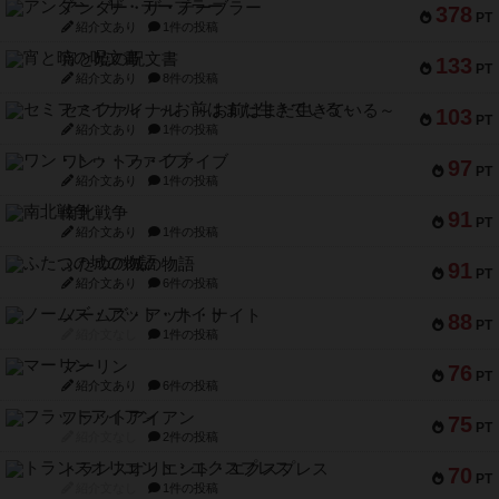
アンダー・ザ・テーブラー
378
PT
紹介文あり
1件の投稿
宵と暁の呪文書
133
PT
紹介文あり
8件の投稿
セミファイナル ～お前はまだ生きている～
103
PT
紹介文あり
1件の投稿
ワン・トゥ・ファイブ
97
PT
紹介文あり
1件の投稿
南北戦争
91
PT
紹介文あり
1件の投稿
ふたつの城の物語
91
PT
紹介文あり
6件の投稿
ノームズ・アット・ナイト
88
PT
紹介文なし
1件の投稿
マーリン
76
PT
紹介文あり
6件の投稿
フラットアイアン
75
PT
紹介文なし
2件の投稿
トランスオリエント・エクスプレス
70
PT
紹介文なし
1件の投稿