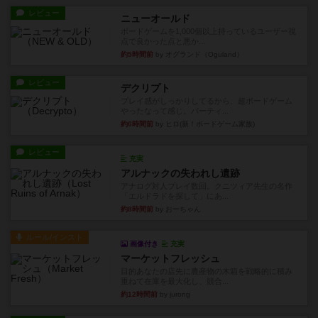
レビュー
ニューオールド
ボードゲームを1,000個以上持っているユーザー視
点で良かった点と悪か...
約5時間前
by オグランド（Oguland）
レビュー
デクリプト
プレイ感がしっかりしてるから、超ボードゲーム
やったなって感じ。パーティ...
約6時間前
by ヒロ(新！ボードゲーム家族)
レビュー
充実
アルナックの失われし遺跡
アナログ対人プレイ数回。クニツィア先生の名作
「エルドラドを探して」にあ...
約8時間前
by おーちゃん
ルール/インスト
画像付き
充実
マーケットフレッシュ
目的あなたの店先に農産物の木箱を戦略的に積み
重ねて在庫を最大化し、競合...
約12時間前
by jurong