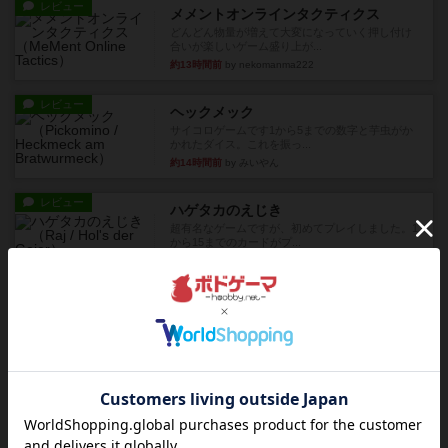
レビュー
メメントオンラインタクティクス
どんどん物量が増えて大変になっていく押し付け
合いが楽しいゲーム盛り上が...
約13時間前
by nekomanma222
レビュー
ヘックメック
サイコロゲームです1から5までの数字と芋虫がか
かれたダイス。これを振っ...
約14時間前
by みいやん
レビュー
ハゲタカのえじき
超有名なゲームですが、初めてプレイしました。1
から15までのカードがプ...
約14時間前
by みいやん
レビュー
ジャスト・ワン
まぁ面白かった‼️よくテレビとかのバラエティなん
かで、お題がわからずに...
約15時間前
by みいやん
レビュー
ピタッコカルタ
ボドゲ相席会でプレイしましたひらがなが書かれ
たカードを2枚まで手をつけ...