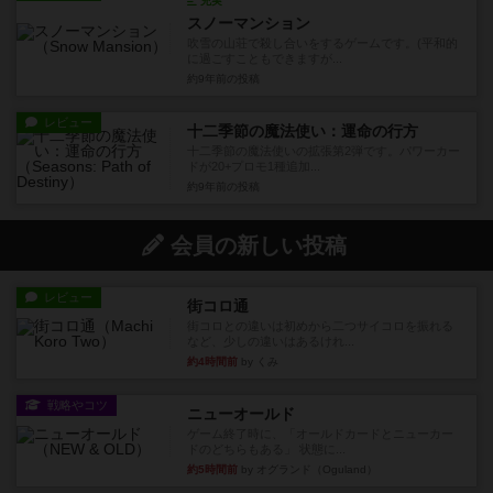
充実
スノーマンション
吹雪の山荘で殺し合いをするゲームです。(平和的
に過ごすこともできますが...
約9年前
の投稿
レビュー
十二季節の魔法使い：運命の行方
十二季節の魔法使いの拡張第2弾です。パワーカー
ドが20+プロモ1種追加...
約9年前
の投稿
会員の新しい投稿
レビュー
街コロ通
街コロとの違いは初めから二つサイコロを振れる
など、少しの違いはあるけれ...
約4時間前
by くみ
戦略やコツ
ニューオールド
ゲーム終了時に、「オールドカードとニューカー
ドのどちらもある」 状態に...
約5時間前
by オグランド（Oguland）