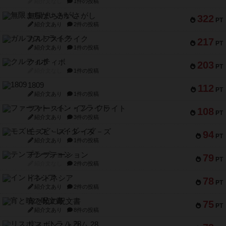
紹介文なし
1件の投稿
無限まちがいさがし
322
PT
紹介文あり
2件の投稿
ガルフストライク
217
PT
紹介文あり
1件の投稿
クルティボ
203
PT
紹介文なし
1件の投稿
1809
112
PT
紹介文あり
1件の投稿
ファースト・イン・フライト
108
PT
紹介文あり
3件の投稿
モズビ－ズ・レイダ－ズ
94
PT
紹介文あり
1件の投稿
テンプテーション
79
PT
紹介文なし
2件の投稿
インドネシア
78
PT
紹介文あり
2件の投稿
宵と暁の呪文書
75
PT
紹介文あり
8件の投稿
リスボン・トラム 28