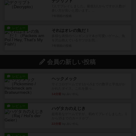
デクリプト
7人でプレイしました。最低3人からですが人数が
多い方が良いと思います。...
7年弱前
の投稿
レビュー
それはオレの魚だ！
多様な表情のペンギンコマ🐧が可愛いゲーム。魚
を沢山抱えているヤツがお気...
7年弱前
の投稿
会員の新しい投稿
レビュー
ヘックメック
サイコロゲームです1から5までの数字と芋虫がか
かれたダイス。これを振っ...
14分前
by みいやん
レビュー
ハゲタカのえじき
超有名なゲームですが、初めてプレイしました。1
から15までのカードがプ...
22分前
by みいやん
レビュー