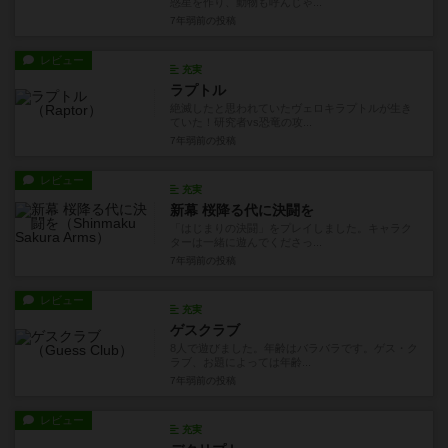
惑星を作り、動物も呼んじゃ...
7年弱前
の投稿
レビュー
充実
ラプトル
絶滅したと思われていたヴェロキラプトルが生き
ていた！研究者vs恐竜の攻...
7年弱前
の投稿
レビュー
充実
新幕 桜降る代に決闘を
「はじまりの決闘」をプレイしました。キャラク
ターは一緒に遊んでくださっ...
7年弱前
の投稿
レビュー
充実
ゲスクラブ
8人で遊びました。年齢はバラバラです。ゲス・ク
ラブ、お題によっては年齢...
7年弱前
の投稿
レビュー
充実