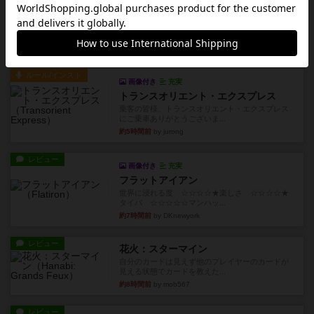
キャプテン・フリップ：イスラ・ボンバ
イスラ・ボンバを探しに出航!潜水艦を装備し、あ
なたの乗組員を監獄から解...
約5時間前
by jurong
ルール/インスト
画像付き
充実
トランスオリエント・エクスプレス
乗客の皆様、トランスオリエント・エクスプレス
にご乗車ありがとうございま...
約5時間前
by jurong
レビュー
画像付き
充実
フラットアイアン
世界に浸れる度 ☆☆☆☆★楽しさ ☆☆☆☆★
タイパ ☆☆☆☆☆マンハッ...
約7時間前
by DKnewyork
レビュー
花火：スターマイン
自分のカードは見えず他のプレイヤーのカードが
見える状態でカードを教えた...
約8時間前
by mob567
レビュー