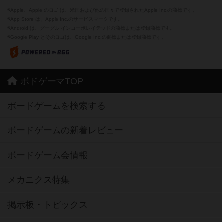
※Apple、Apple のロゴ は、米国および他の国々で登録されたApple Inc.の商標です。
※App Store は、Apple Inc.のサービスマークです。
※Android は、グーグル インコーポレイテッドの商標または登録商標です。
※Google Play とそのロゴは、Google Inc.の商標または登録商標です。
ボドゲーマTOP
ボードゲームを検索する
ボードゲームの新着レビュー
ボードゲーム会情報
メカニクス特集
掲示板・トピックス