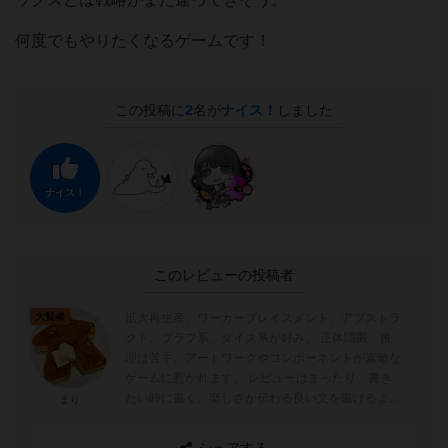
何度でもやりたくなるゲームです！
この投稿に
2
名が
ナイス！
しました
ナイス！
このレビューの投稿者
拡大再生産、ワーカープレイスメント、アブストラ
大賢者
クト、ブラフ系、ダイス系が好み。 正体隠匿、推
理は苦手。アートワークやコンポーネントが素敵な
ゲームに惹かれます。 レビューはまったり、書き
たい時に書く。楽しさが伝わる良い文を書けるよう
まり
心がけています。
シェアする