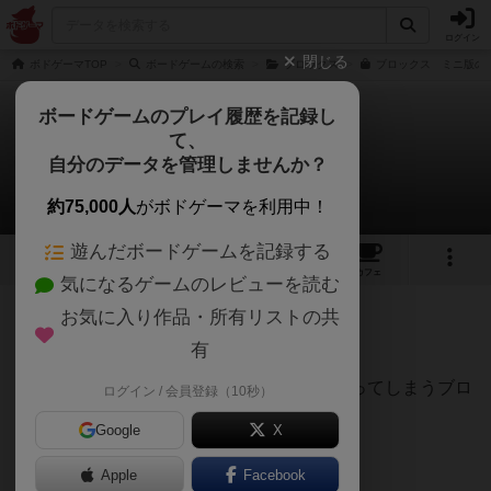
ログイン
閉じる
ボドゲーマTOP
ボードゲームの検索
ブロックス
ブロックス ミニ版の通
ボードゲームのプレイ履歴を記録し
て、
ブロックス：ミニ版
自分のデータを管理しませんか？
まりさんのレビュー
約75,000人
がボドゲーマを利用中！
遊んだボードゲームを記録する
5
2
24
トップ
画像
動画
レビュー
カフェ
気になるゲームのレビューを読む
お気に入り作品・所有リストの共
376名
2名
0
7年弱前
有
レーティングが非公開に設定されたユーザー
ボードゲーム史上最軽量なのでは！？と思ってしまうブロ
ログイン / 会員登録（10秒）
ックスミニ版。
Google
X
タギロンと比べました。
Apple
Facebook