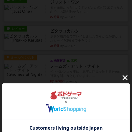
ジャスト・ワン
まぁ面白かった‼️よくテレビとかのバラエティなん
かで、お題がわからずに...
27分前
by みいやん
レビュー
ピタッコカルタ
ボドゲ相席会でプレイしましたひらがなが書かれ
たカードを2枚まで手をつけ...
35分前
by みいやん
ルール/インスト
画像付き
充実
ノームズ・アット・ナイト
ベネボレンス女王は、忠実な臣民を称えるための
祝宴を開こうとしています。...
約1時間前
by jurong
レビュー
画像付き
充実
フラットアイアン
1~2人に限定された、エンジンビルド系のシステ
ム選んだ企業ボードに街で...
約2時間前
by あくり
ルール/インスト
画像付き
充実