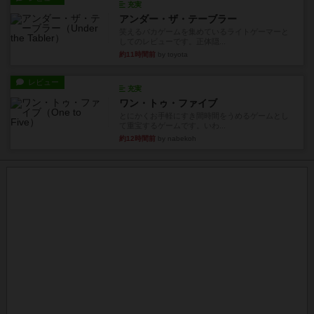
充実
アンダー・ザ・テーブラー
笑えるバカゲームを集めているライトゲーマーと
してのレビューです。正体隠...
約11時間前
by toyota
レビュー
充実
ワン・トゥ・ファイブ
とにかくお手軽にすき間時間をうめるゲームとし
て重宝するゲームです。いわ...
約12時間前
by nabekoh