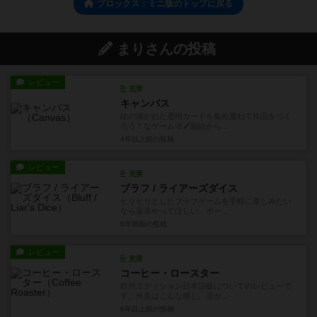
ブロックス：ミニ版のトップに戻る
まりさんの投稿
レビュー
充実
キャンバス
絵の描かれた透明カードを集め重ねて作品をつく
ろう！なゲーム🎨🖌箱絵から...
4年以上前
の投稿
レビュー
充実
ブラフ / ライアーズダイス
ヒリヒリとしたブラフゲームを手軽に楽しみたい
なら是非やってほしい、ボー...
6年弱前
の投稿
レビュー
充実
コーヒー・ロースター
欧州エディション日本語版についてのレビューで
す。外見はこんな感じ。豆が...
6年以上前
の投稿