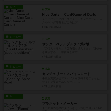
レビュー
充実
Nice Darts -CardGame of Darts-
ダーツがテーマのトリックテイキングゲーム。ス
カルキング等有名どころはプ...
6年以上前
の投稿
レビュー
充実
サンクトペテルブルク：第2版
「①職人を雇う」「②市場を拡大する」「③建物
を建設する」「④貴族を味方...
6年以上前
の投稿
レビュー
充実
センチュリー：スパイスロード
手札を充実させてスパイスを獲得するデッキビル
ディング要素がありながら、...
6年以上前
の投稿
レビュー
充実
プラネット・メーカー
十二面体の惑星にタイルをくっつけて自分だけの