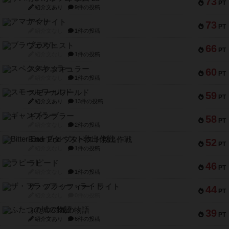
73
PT
紹介文あり
9件の投稿
アマナイト
73
PT
紹介文なし
1件の投稿
ブラヴェスト
66
PT
紹介文なし
1件の投稿
スペクタキュラー
60
PT
紹介文なし
1件の投稿
スモールワールド
59
PT
紹介文あり
13件の投稿
ギャンブラー
58
PT
紹介文なし
2件の投稿
Bitter End ブタペスト救出作戦
52
PT
紹介文なし
1件の投稿
ラピード
46
PT
紹介文なし
1件の投稿
ザ・フラッフィー・ライト
44
PT
紹介文なし
0件の投稿
ふたつの城の物語
39
PT
紹介文あり
6件の投稿