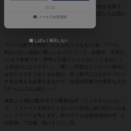
キーワードカードを差し込んで初めて単語がわかる衝立、
または
学生時代を思い出しませんか？赤シートで暗記した記憶が
メールで会員登録
蘇る…笑
しばらく表示しない
ワードは数字を簡単に伝えられそうなもの(道、プール、
剣など)から絶妙に難しいもの(ドワーフ、結婚式、天国な
ど)まで多様です。簡単な言葉だとどんなヒントを出して
も筒抜けになりやすいし、難しい言葉はどうやって味方に
は分かりやすく伝えるか悩む。且つ相手には伝わりづらく
するか考える必要もあるので、知識や語彙力が豊富な人が
1チームに1人は欲しい！
単語より3桁の数字当てが重要(byすごろくやさん)とはい
え、ミスリードを招きたくないので必死に結び付けられる
ヒントワードを考えます。私のチームは盗聴成功せず、2
回失敗して自滅。負けました…笑