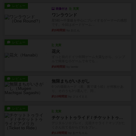
レビュー
画像付き
充実
ワンラウンド
星5軽〜中量級を中心にプレイするゲーマーの感想
です。今回はボードゲーム...
約5時間前
by おとん
レビュー
充実
花火
ずっと前のドイツ年間ゲーム大賞ながら、シンプ
ルで簡単な小ゲームで今でも...
約8時間前
by tamio
レビュー
無限まちがいさがし
6つの場面カード（表、裏で違う絵）が何枚かあ
り、そのうち3つ選んで、同...
約10時間前
by ジェイとと
レビュー
充実
チケットトゥライド / チケットトゥライドアメリカ
デジタルソロプレイ。元祖チケライ？マップがた
くさん出てるからどれをプレ...
約12時間前
by おーちゃん