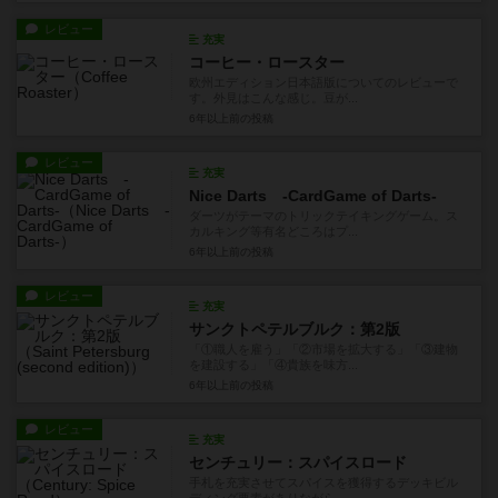
レビュー
充実
コーヒー・ロースター
欧州エディション日本語版についてのレビューで
す。外見はこんな感じ。豆が...
6年以上前
の投稿
レビュー
充実
Nice Darts -CardGame of Darts-
ダーツがテーマのトリックテイキングゲーム。ス
カルキング等有名どころはプ...
6年以上前
の投稿
レビュー
充実
サンクトペテルブルク：第2版
「①職人を雇う」「②市場を拡大する」「③建物
を建設する」「④貴族を味方...
6年以上前
の投稿
レビュー
充実
センチュリー：スパイスロード
手札を充実させてスパイスを獲得するデッキビル
ディング要素がありながら、...