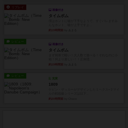
リプレイ
画像付き
タイムボム
僕はホントに嘘が下手なようで、すぐバレますみ
んなホント、嘘が上手ですよ...
約19時間前
by あまる
レビュー
画像付き
タイムボム
まず簡単で軽い！大人数で遊べる！それなのに小
箱！何より楽しい！！正体隠...
約19時間前
by あまる
レビュー
充実
1809
ケビン・ザッカーがデザインした１ヘクス=２マイ
ルの戦役級シリーズは以下...
約20時間前
by Chaco