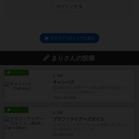
ログインする
デクリプトのトップに戻る
まりさんの投稿
レビュー
充実
キャンバス
絵の描かれた透明カードを集め重ねて作品をつく
ろう！なゲーム🎨🖌箱絵から...
4年以上前
の投稿
レビュー
充実
ブラフ / ライアーズダイス
ヒリヒリとしたブラフゲームを手軽に楽しみたい
なら是非やってほしい、ボー...
6年弱前
の投稿