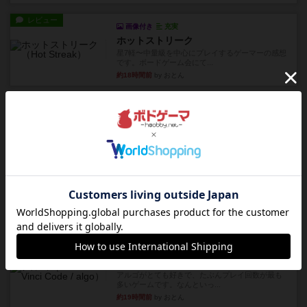
レビュー
画像付き
充実
ホットストリーク
星7軽〜中量級を中心にプレイするゲーマーの感想
です。ボードゲーム会にて...
約18時間前
by おとん
レビュー
ガルフストライク
1983年にVictory Gamesが出版した『Gulf Strik...
約19時間前
by Chaco
リプレイ
画像付き
ディジットコード
やっぱり論理ゲームは面白い。息子とリプレイし
ました。息子の勝ち。これリ...
約19時間前
by くみ
リプレイ
充実
アルゴ
アルゴがとても好きで、たぶんプレイ回数が最も
多いゲームです。なんといっ...
約19時間前
by おとん