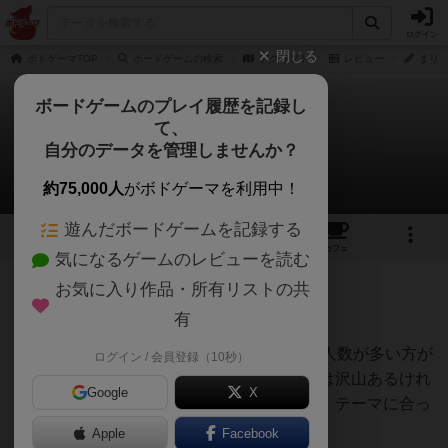
ログイン
閉じる
ボドゲーマTOP
ボードゲームの検索
デクリプト
レビュー
まりさ
ボードゲームのプレイ履歴を記録し
て、
デクリプト
自分のデータを管理しませんか？
まりさんのレビュー
約75,000人
がボドゲーマを利用中！
遊んだボードゲームを記録する
14
1
20
186
トップ
画像
動画
レビュー
カフェ
気になるゲームのレビューを読む
お気に入り作品・所有リストの共
559名
2名
0
7年弱前
有
レーティングが非公開に設定されたユーザー
7人でプレイしました。最低3人からですが人数が多い方が
ログイン / 会員登録（10秒）
良いと思います。衝立を使うボードゲームは沢山あるけれ
Google
X
ど、デクリプトは特徴的でとても洒落てる。テーマに合っ
てて素敵✨
Apple
Facebook