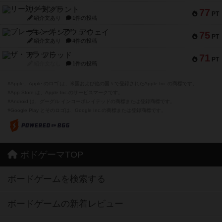
リー対グラント
77
PT
紹介文あり
1件の投稿
ブレーキング・アウェイ
75
PT
紹介文あり
4件の投稿
ザ・フラッド
71
PT
紹介文なし
1件の投稿
※Apple、Apple のロゴ は、米国および他の国々で登録されたApple Inc.の商標です。
※App Store は、Apple Inc.のサービスマークです。
※Android は、グーグル インコーポレイテッドの商標または登録商標です。
※Google Play とそのロゴは、Google Inc.の商標または登録商標です。
ボドゲーマTOP
ボードゲームを検索する
ボードゲームの新着レビュー