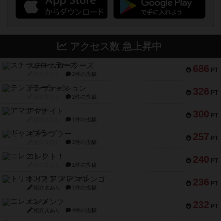
アクセス数 急上昇中
スチームローラーズ
686
PT
紹介文なし
2件の投稿
テンプテーション
326
PT
紹介文なし
2件の投稿
アマナイト
300
PT
紹介文なし
1件の投稿
ギャンブラー
257
PT
紹介文なし
2件の投稿
コレクト！
240
PT
紹介文なし
1件の投稿
トリオンフ ア マレンゴ
236
PT
紹介文あり
1件の投稿
エレメンツ
232
PT
紹介文あり
4件の投稿