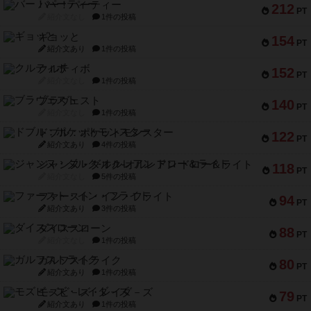
バー！パーティー
212
PT
紹介文なし
1件の投稿
ギョッと
154
PT
紹介文あり
1件の投稿
クルティボ
152
PT
紹介文なし
1件の投稿
ブラヴェスト
140
PT
紹介文なし
1件の投稿
ドブル：ポケットモンスター
122
PT
紹介文あり
4件の投稿
ジャンヌ・ダルク-オルレアン ドロー＆ライト
118
PT
紹介文なし
5件の投稿
ファースト・イン・フライト
94
PT
紹介文あり
3件の投稿
ダイススローン
88
PT
紹介文なし
1件の投稿
ガルフストライク
80
PT
紹介文あり
1件の投稿
モズビ－ズ・レイダ－ズ
79
PT
紹介文あり
1件の投稿