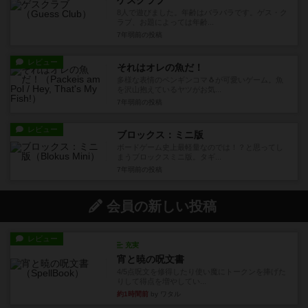
8人で遊びました。年齢はバラバラです。ゲス・ク
ラブ、お題によっては年齢...
7年弱前
の投稿
レビュー
それはオレの魚だ！
多様な表情のペンギンコマ🐧が可愛いゲーム。魚
を沢山抱えているヤツがお気...
7年弱前
の投稿
レビュー
ブロックス：ミニ版
ボードゲーム史上最軽量なのでは！？と思ってし
まうブロックスミニ版。タギ...
7年弱前
の投稿
会員の新しい投稿
レビュー
充実
宵と暁の呪文書
4/5点呪文を修得したり使い魔にトークンを捧げた
りして得点を増やしてい...
約1時間前
by ワタル