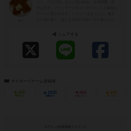
クト、ブラフ系、ダイス系が好み。 正体隠匿、推
理は苦手。アートワークやコンポーネントが素敵な
ゲームに惹かれます。 レビューはまったり、書き
たい時に書く。楽しさが伝わる良い文を書けるよう
まり
心がけています。
シェアする
マイボードゲーム登録者
435
1825
464
941
興味あり
経験あり
お気に入り
持ってる
ログイン/会員登録でコメント