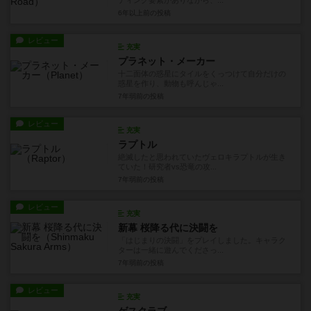
6年以上前
の投稿
レビュー
充実
プラネット・メーカー
十二面体の惑星にタイルをくっつけて自分だけの
惑星を作り、動物も呼んじゃ...
7年弱前
の投稿
レビュー
充実
ラプトル
絶滅したと思われていたヴェロキラプトルが生き
ていた！研究者vs恐竜の攻...
7年弱前
の投稿
レビュー
充実
新幕 桜降る代に決闘を
「はじまりの決闘」をプレイしました。キャラク
ターは一緒に遊んでくださっ...
7年弱前
の投稿
レビュー
充実
ゲスクラブ