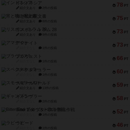
インドネシア
78
PT
紹介文あり
2件の投稿
宵と暁の呪文書
75
PT
紹介文あり
8件の投稿
リスボン・トラム 28
73
PT
紹介文あり
9件の投稿
アマナイト
73
PT
紹介文なし
1件の投稿
ブラヴェスト
66
PT
紹介文なし
1件の投稿
スペクタキュラー
60
PT
紹介文なし
1件の投稿
スモールワールド
59
PT
紹介文あり
13件の投稿
ギャンブラー
58
PT
紹介文なし
2件の投稿
Bitter End ブタペスト救出作戦
52
PT
紹介文なし
1件の投稿
ラピード
46
PT
紹介文なし
1件の投稿