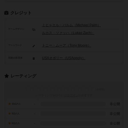
クレジット
ミヒャエル・パルム（Michael Palm）
ゲームデザイン
ルカス・ツァッハ（Lukas Zach）
トニー・ムーア（Tony Moore）
アートワーク
USAオポリー（USAopoly）
関連企業/団体
レーティング
レーティングを行うには
ログイン
が必要です
-
非公開
10点の人
-
非公開
9点の人
-
非公開
8点の人