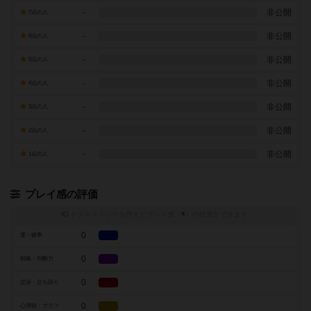
-
非公開
7点の人
-
非公開
6点の人
-
非公開
5点の人
-
非公開
4点の人
-
非公開
3点の人
-
非公開
2点の人
-
非公開
1点の人
プレイ感の評価
トグルスイッチを押すとプレイ感（
※
）の投票ができます
0
運・確率
0
戦略・判断力
0
交渉・立ち回り
0
心理戦・ブラフ