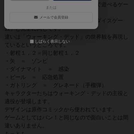
ォーキング・デッド」のキャラクターで遊べるゲー
または
ムです。
メールで会員登録
ルールやプレイヤーの能力は「バン！ダイスゲー
ム」と完全に同じです。
違いは「ウォーキング・デッド」の世界観を再現し
しばらく表示しない
ているというところです。
・射程１，２＝同じ射程１，２
・矢 ＝ ゾンビ
・ダイナマイト ＝ 感染
・ビール ＝ 応急処置
・ガトリング ＝ グレネード（手榴弾）
キャラクターたちはウォーキング・デッドの主役と
適役が登場します。
デザインは原作コミックから使われています。
ゲームとしてはバン！と同じなので面白いことは間
違いありません。
もっとも、