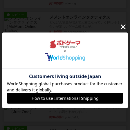
約1時間前
by jurong
レビュー
メメントオンラインタクティクス
どんどん物量が増えて大変になっていく押し付け
合いが楽しいゲーム盛り上が...
約1時間前
by nekomanma222
レビュー
ヘックメック
サイコロゲームです1から5までの数字と芋虫がか
かれたダイス。これを振っ...
約3時間前
by みいやん
レビュー
ハゲタカのえじき
超有名なゲームですが、初めてプレイしました。1
から15までのカードがプ...
約3時間前
by みいやん
レビュー
ジャスト・ワン
まぁ面白かった‼️よくテレビとかのバラエティなん
かで、お題がわからずに...
約3時間前
by みいやん
レビュー