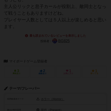
主人公リックと息子カールが役割上、敵同士となっ
て戦うこともありますけどね。
プレイヤー人数としては５人以上が楽しめると思い
ます。
最も読まれているレビューを表示しました
BG825
投稿者：
マイボードゲーム登録者
3
2
1
1
興味あり
経験あり
お気に入り
持ってる
テーマ/フレーバー
ホラー（Horror）
世界観/基本テーマ
現代（Present）
舞台の時代背景