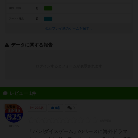
0
攻防・戦闘
0
アート・外見
似たプレイ感のゲームを探す→
データに関する報告
ログインするとフォームが表示されます
レビュー 1件
大賢者
222名
0名
0
BG825
「バン!ダイスゲーム」のベースに海外ドラマ