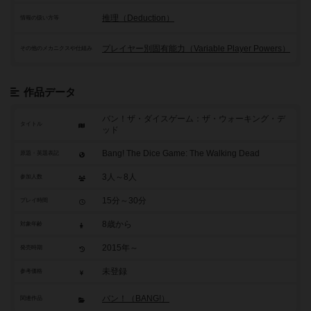
推理（Deduction）
情報の扱い方等
プレイヤー別固有能力（Variable Player Powers）
その他のメカニクスや仕組み
作品データ
バン！ザ・ダイスゲーム：ザ・ウォーキング・デ
タイトル
ッド
Bang! The Dice Game: The Walking Dead
原題・英題表記
3人～8人
参加人数
15分～30分
プレイ時間
8歳から
対象年齢
2015年～
発売時期
未登録
参考価格
バン！（BANG!）
関連作品