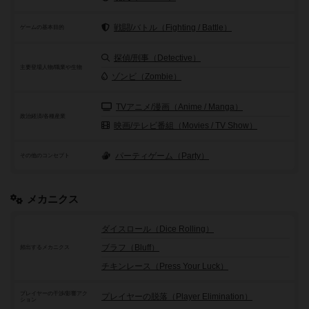
戦闘/バトル（Fighting / Battle）
ゲームの基本目的
探偵/刑事（Detective）
主要登場人物/職業や生物
ゾンビ（Zombie）
TVアニメ/漫画（Anime / Manga）
政治経済/各種産業
映画/テレビ番組（Movies / TV Show）
パーティゲーム（Party）
その他のコンセプト
メカニクス
ダイスロール（Dice Rolling）
ブラフ（Bluff）
頻出するメカニクス
チキンレース（Press Your Luck）
プレイヤーの干渉/影響アク
プレイヤーの脱落（Player Elimination）
ション