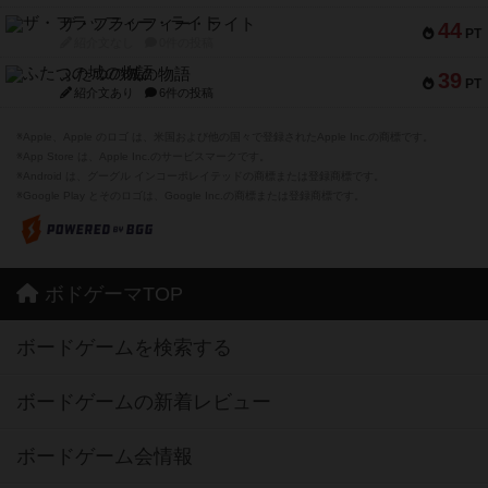
ザ・フラッフィー・ライト
44
PT
紹介文なし
0件の投稿
ふたつの城の物語
39
PT
紹介文あり
6件の投稿
※Apple、Apple のロゴ は、米国および他の国々で登録されたApple Inc.の商標です。
※App Store は、Apple Inc.のサービスマークです。
※Android は、グーグル インコーポレイテッドの商標または登録商標です。
※Google Play とそのロゴは、Google Inc.の商標または登録商標です。
ボドゲーマTOP
ボードゲームを検索する
ボードゲームの新着レビュー
ボードゲーム会情報