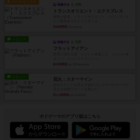
ルール/インスト
画像付き
充実
トランスオリエント・エクスプレス
乗客の皆様、トランスオリエント・エクスプレス
にご乗車ありがとうございま...
約8時間前
by jurong
レビュー
画像付き
充実
フラットアイアン
世界に浸れる度 ☆☆☆☆★楽しさ ☆☆☆☆★
タイパ ☆☆☆☆☆マンハッ...
約9時間前
by DKnewyork
レビュー
花火：スターマイン
自分のカードは見えず他のプレイヤーのカードが
見える状態でカードを教えた...
約11時間前
by mob567
ボドゲーマのアプリ版はこちら