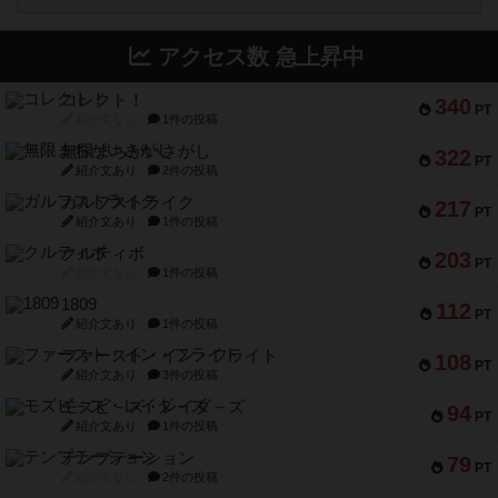
アクセス数 急上昇中
コレクト！
340
PT
紹介文なし
1件の投稿
無限まちがいさがし
322
PT
紹介文あり
2件の投稿
ガルフストライク
217
PT
紹介文あり
1件の投稿
クルティボ
203
PT
紹介文なし
1件の投稿
1809
112
PT
紹介文あり
1件の投稿
ファースト・イン・フライト
108
PT
紹介文あり
3件の投稿
モズビ－ズ・レイダ－ズ
94
PT
紹介文あり
1件の投稿
テンプテーション
79
PT
紹介文なし
2件の投稿