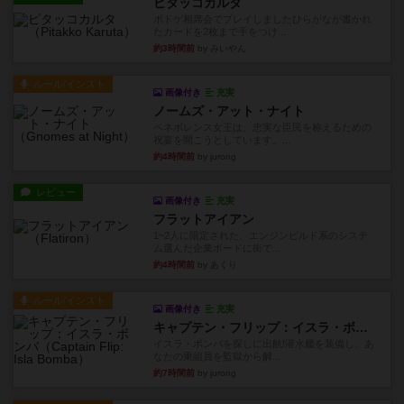
ピタッコカルタ
ボドゲ相席会でプレイしましたひらがなが書かれ
たカードを2枚まで手をつけ...
約3時間前
by みいやん
ルール/インスト
画像付き
充実
ノームズ・アット・ナイト
ベネボレンス女王は、忠実な臣民を称えるための
祝宴を開こうとしています。...
約4時間前
by jurong
レビュー
画像付き
充実
フラットアイアン
1~2人に限定された、エンジンビルド系のシステ
ム選んだ企業ボードに街で...
約4時間前
by あくり
ルール/インスト
画像付き
充実
キャプテン・フリップ：イスラ・ボンバ
イスラ・ボンバを探しに出航!潜水艦を装備し、あ
なたの乗組員を監獄から解...
約7時間前
by jurong