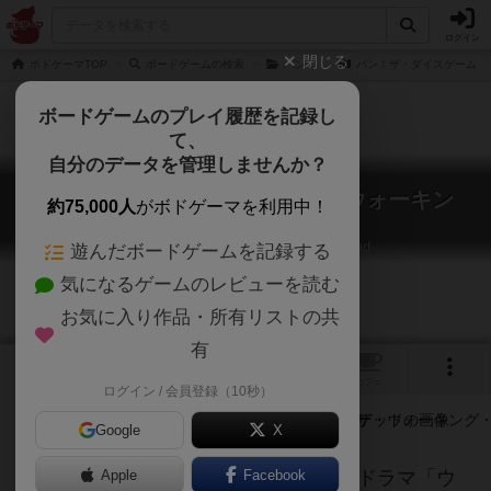
ログイン
閉じる
ボドゲーマTOP
ボードゲームの検索
バン！
バン！ザ・ダイスゲーム：
ボードゲームのプレイ履歴を記録し
て、
自分のデータを管理しませんか？
バン！ザ・ダイスゲーム：ザ・ウォーキン
約75,000人
がボドゲーマを利用中！
グ・デッド
Bang! The Dice Game: The Walking Dead
遊んだボードゲームを記録する
気になるゲームのレビューを読む
お気に入り作品・所有リストの共
有
2
1
トップ
画像
動画
レビュー
カフェ
ログイン / 会員登録（10秒）
Google
X
「バン!ダイスゲーム」のベースに海外ドラマ「ウ
Apple
Facebook