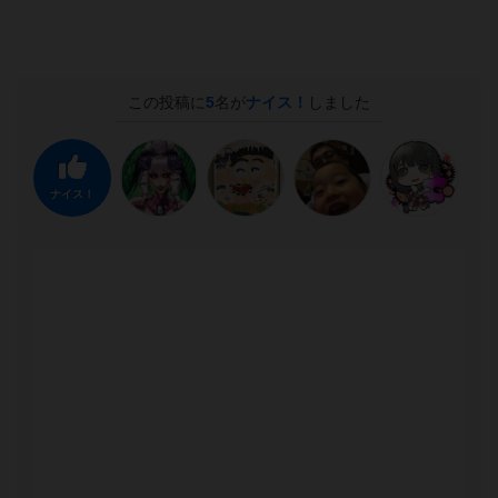
この投稿に
5
名が
ナイス！
しました
ナイス！