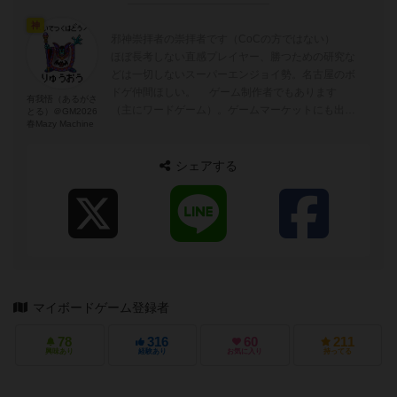
神
邪神崇拝者の崇拝者です（CoCの方ではない）
ほぼ長考しない直感プレイヤー、勝つための研究な
どは一切しないスーパーエンジョイ勢。名古屋のボ
ドゲ仲間ほしい。 ゲーム制作者でもあります
有我悟（あるがさ
（主にワードゲーム）。ゲームマーケットにも出展
とる）＠GM2026
春Mazy Machine
しています。また、ボドゲのアート...
シェアする
マイボードゲーム登録者
78
316
60
211
興味あり
経験あり
お気に入り
持ってる