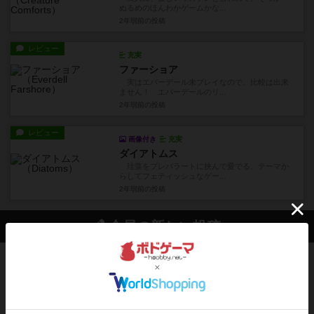
ぬるめのほんわかゲームかな...
2年弱前
の投稿
レビュー
充実
ファーショア
実はエバーデール未プレイなので、比較は出来
ません！ エバーデールのリ...
2年弱前
の投稿
レビュー
画像付き
充実
ダイアトムス
珪藻をプレパラートに挟んで愛でる、テーマか
らしてフェティッシュなゲー...
2年弱前
の投稿
会員の新しい投稿
レビュー
充実
エコーズ・オブ・タイム
カードゲームにファイナルファンタジーのアクテ
ィブタイムバトル（もしくは...