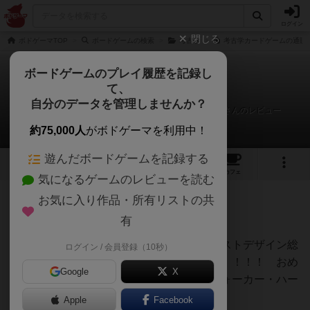
ログイン
閉じる
ボドゲーマTOP
ボードゲームの検索
考古学
考古学カードゲームの通販/
ボードゲームのプレイ履歴を記録し
て、
考古学カードゲーム
自分のデータを管理しませんか？
有我悟（あるがさとる）＠GM2026春Mazy Machineさんのレビュー
約75,000人
がボドゲーマを利用中！
遊んだボードゲームを記録する
2
5
26
トップ
画像
動画
レビュー
カフェ
気になるゲームのレビューを読む
お気に入り作品・所有リストの共
618名
5名
0
8年弱前
有
レーティングが非公開に設定されたユーザー
考古学：カードゲーム
のリメイク＆イラストデザイン総
ログイン / 会員登録（10秒）
差し替えの新装版。しかもなんと日本語化！！！！ おめ
Google
X
でとうございます！！！！！ フィル・ウォーカー・ハー
ディングだぁい好き！
Apple
Facebook