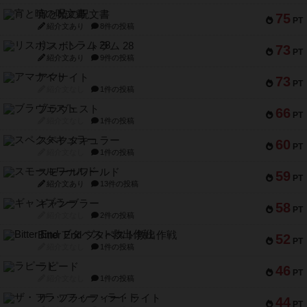
宵と暁の呪文書
75
PT
紹介文あり
8件の投稿
リスボン・トラム 28
73
PT
紹介文あり
9件の投稿
アマナイト
73
PT
紹介文なし
1件の投稿
ブラヴェスト
66
PT
紹介文なし
1件の投稿
スペクタキュラー
60
PT
紹介文なし
1件の投稿
スモールワールド
59
PT
紹介文あり
13件の投稿
ギャンブラー
58
PT
紹介文なし
2件の投稿
Bitter End ブタペスト救出作戦
52
PT
紹介文なし
1件の投稿
ラピード
46
PT
紹介文なし
1件の投稿
ザ・フラッフィー・ライト
44
PT