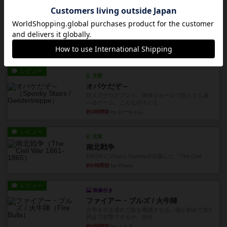
約1時間前
by ジェイとと
レビュー
シャット・ザ・ボックス
とてもシンプルなダイスゲーム。2つのダイスを振
って、出目の合計を自分の...
約1時間前
by OSAっち
レビュー
充実
オバケだぞ～
対人アナログプレイ。簡単なルールで誰とでも遊
べるゲーム。こんなの子ども...
約3時間前
by おーちゃん
レビュー
充実
南北戦争
1983年にVictory Gamesが出版した『The Civil ...
約6時間前
by Chaco
レビュー
画像付き
ファイアー・ブルズ / 火牛陣
火牛を引き連れて敵を殲滅させる。縦か斜めで前2
列まで攻撃できるが、自分...
約8時間前
by うらまこ