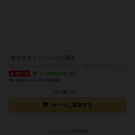
考古学カードゲームの通販
エジプトの失われた財宝を発見し、一財産築きましょう!!
残り2点
1～2営業日以内に発送
日本語ルール付き/日本語版
2,420
¥
（税込）
カートに追加する
このレビューの投稿者