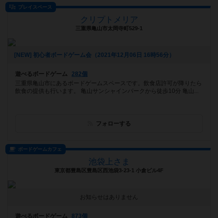
プレイスペース
クリプトメリア
三重県亀山市太岡寺町529-1
[NEW] 初心者ボードゲーム会（2021年12月06日 16時56分）
遊べるボードゲーム
282個
三重県亀山市にあるボードゲームスペースです。飲食店許可が降りたら
飲食の提供も行います。 亀山サンシャインパークから徒歩10分 亀山...
フォローする
ボードゲームカフェ
池袋上さま
東京都豊島区豊島区西池袋3-23-1 小倉ビル4F
お知らせはありません
遊べるボードゲーム
873個