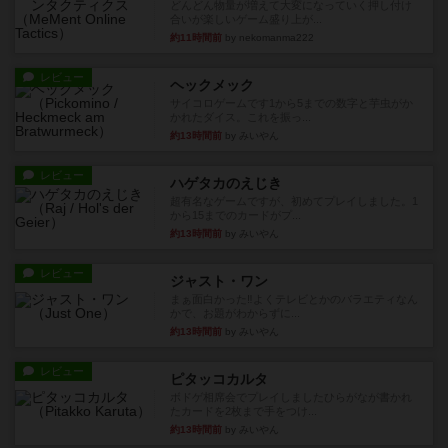
レビュー
ヘックメック
サイコロゲームです1から5までの数字と芋虫がか
かれたダイス。これを振っ...
約13時間前
by みいやん
レビュー
ハゲタカのえじき
超有名なゲームですが、初めてプレイしました。1
から15までのカードがプ...
約13時間前
by みいやん
レビュー
ジャスト・ワン
まぁ面白かった‼️よくテレビとかのバラエティなん
かで、お題がわからずに...
約13時間前
by みいやん
レビュー
ピタッコカルタ
ボドゲ相席会でプレイしましたひらがなが書かれ
たカードを2枚まで手をつけ...
約13時間前
by みいやん
ルール/インスト
画像付き
充実
ノームズ・アット・ナイト