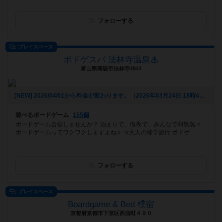
フォローする
プレイスペース
ボドゲスパ 法林寺温泉♨
富山県南砺市法林寺4944
[NEW] 2026/04/01から料金が変わります。（2026年03月24日 18時49分）
遊べるボードゲーム
155個
ボードゲーム合宿しませんか？ 泊まりで、徹夜で、みんなで和気藹々
ボードゲームってワクワクしますよね♬ ✩大人の修学旅行 ボドゲ...
フォローする
プレイスペース
Boardgame & Bed 樸宿
京都府京都市下京区西側町４９０