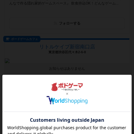
んなで作る隠れ家的ゲームスペース』 飲食持込OK！どんなゲーム...
フォローする
ボードゲームカフェ
リトルケイブ新宿南口店
東京都渋谷区代々木2-6-8
お知らせはありません
遊べるボードゲーム
1961個
ＪＲ新宿駅の南口から徒歩２分 お一人様でもご家族や友達でも遊べる
料理とお酒の美味しいボードゲームカフェです
フォローする
プレイスペース