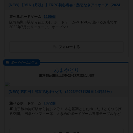
[NEW] 【9/16（月祝）】TRPG初心者会・慈悲なきアイオニア（2024年09月07日 22時01分）
遊べるボードゲーム
1165個
阪急高槻市駅から徒歩3分、ボードゲームやTRPGが遊べるお店です！
2022年7月にリニューアルオープン！
フォローする
ボードゲームカフェ
あまやどり
東京都台東区上野5-25-17東成ビル5階
[NEW] 第四回！浴衣であまやどり（2023年07月29日 14時25分）
遊べるボードゲーム
1072個
JR山手線御徒町駅から徒歩２分！ 木を基調としたゆったりとくつろげ
る空間。 円卓やソファー席、大きめのボードゲーム専用テーブルなど...