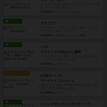
レビュー
デクリプト
プレイ感がしっかりしてるから、超ボードゲーム
やったなって感じ。パーティ...
約5時間前
by ヒロ(新！ボードゲーム家族)
レビュー
充実
アルナックの失われし遺跡
アナログ対人プレイ数回。クニツィア先生の名作
「エルドラドを探して」にあ...
約7時間前
by おーちゃん
ルール/インスト
画像付き
充実
マーケットフレッシュ
目的あなたの店先に農産物の木箱を戦略的に積み
重ねて在庫を最大化し、競合...
約11時間前
by jurong
レビュー
メメントオンラインタクティクス
どんどん物量が増えて大変になっていく押し付け
合いが楽しいゲーム盛り上が...
約11時間前
by nekomanma222