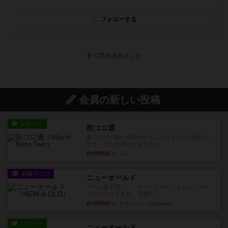
フォローする
会員の新しい投稿
レビュー
街コロ通
街コロとの違いは初めから二つサイコロを振れる
など、少しの違いはあるけれ...
約3時間前
by くみ
戦略やコツ
ニューオールド
ゲーム終了時に、「オールドカードとニューカー
ドのどちらもある」 状態に...
約3時間前
by オグランド（Oguland）
レビュー
ニューオールド
ボードゲームを1,000個以上持っているユーザー視
点で良かった点と悪か...
約3時間前
by オグランド（Oguland）