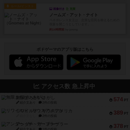
ベネボレンス女王は、忠実な臣民を称えるための
祝宴を開こうとしています。...
約14時間前
by jurong
ボドゲーマのアプリ版はこちら
アクセス数 急上昇中
無限まちがいさがし
574
PT
紹介文あり
2件の投稿
リワイルド：サウスアメリカ
389
PT
紹介文なし
2件の投稿
アンダー・ザ・テーブラー
378
PT
紹介文あり
1件の投稿
宵と暁の呪文書
133
PT
紹介文あり
8件の投稿