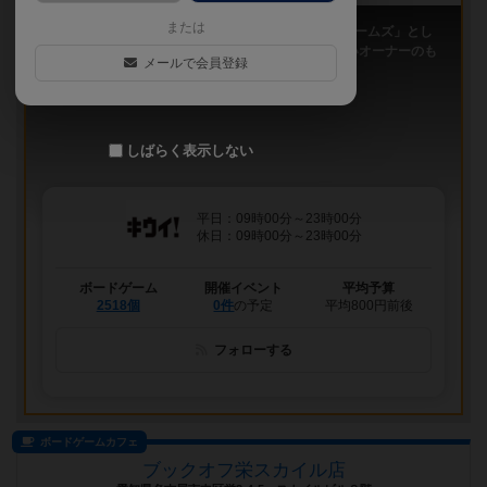
または
「キウイ！」は、2011年9月大阪日本橋で「キウイゲームズ」とし
てスタートしたボードゲームカフェです。 今は新しいオーナーのも
メールで会員登録
と、無...
しばらく表示しない
平日：09時00分～23時00分
休日：09時00分～23時00分
ボードゲーム
開催イベント
平均予算
2518個
0件
の予定
平均800円前後
フォローする
ボードゲームカフェ
ブックオフ栄スカイル店