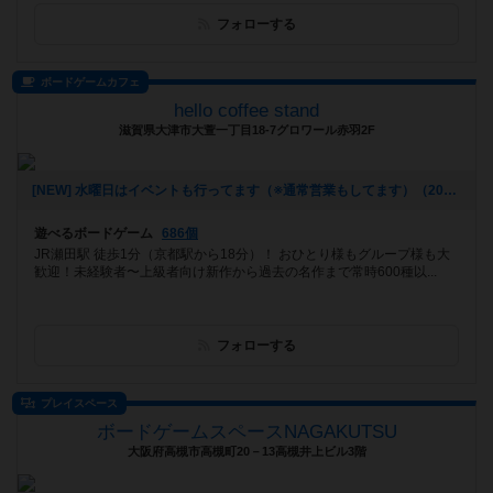
フォローする
ボードゲームカフェ
hello coffee stand
滋賀県大津市大萱一丁目18-7グロワール赤羽2F
[NEW] 水曜日はイベントも行ってます（※通常営業もしてます）（2024年11月22日 16時51分）
遊べるボードゲーム
686個
JR瀬田駅 徒歩1分（京都駅から18分）！ おひとり様もグループ様も大
歓迎！未経験者〜上級者向け新作から過去の名作まで常時600種以...
フォローする
プレイスペース
ボードゲームスペースNAGAKUTSU
大阪府高槻市高槻町20－13高槻井上ビル3階