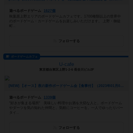
遊べるボードゲーム
1627個
秋葉原上野エリアのボードゲームカフェです。1700種類以上の世界中
のボードゲーム・カードゲームをお楽しみいただけます。 上野・御徒
町...
フォローする
ボードゲームカフェ
U-cafe
東京都台東区上野1-2-6 長谷川ビル2F
[NEW] 【オース】夜の新作ボードゲーム会【食事付】（2023年01月09日 20時31分）
遊べるボードゲーム
1339個
"好きが集まる場所" 美味しい料理やお酒を大切な人と。ボードゲーム
やダーツを気の知れた仲間と。気軽にコーヒーを。一人でゆったりバー
タイ...
フォローする