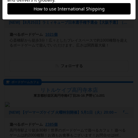
ボードゲームショップ ギルド
大阪府大阪市中央区東心斎橋一丁目13-11 クイント心斎橋ビル6F
[NEW] 【8月25日】ラミィキューブ日本選手権予選会【大阪予選】（2019年07月13日 21時47分）
遊べるボードゲーム
1021個
心斎橋駅から徒歩3分！広々としたプレイスペースで約1000種類を超え
るボードゲームで遊んでいただけます。広さは関西最大級！
フォローする
ボードゲームカフェ
リトルケイブ高円寺本店
東京都杉並区高円寺南4丁目26-16 芦野ビル201
[NEW] 【ゲーマーズケイブ 火曜特別開催】5月1日（火）20:00～ 『ロールプレイヤー』（2018年04月22日 18時42分）
遊べるボードゲーム
2385個
高円寺駅より徒歩30秒！世界のボードゲームで遊べるカフェ！ 遊べる
ゲームは約2000種類！お酒もお食事もございます！お問合せはinf...