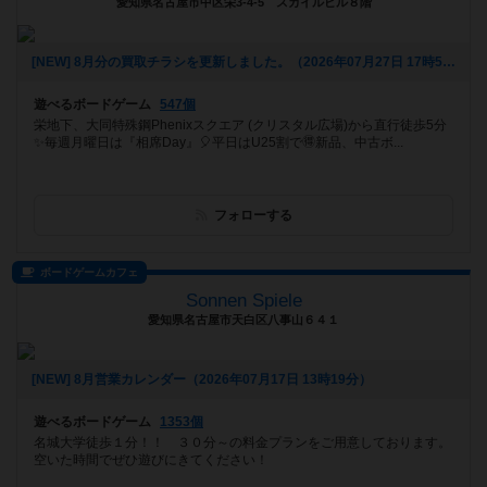
愛知県名古屋市中区栄3-4-5 スカイルビル８階
[NEW] 8月分の買取チラシを更新しました。（2026年07月27日 17時53分）
遊べるボードゲーム
547個
栄地下、大同特殊鋼Phenixスクエア (クリスタル広場)から直行徒歩5分
✨毎週月曜日は『相席Day』🎈平日はU25割で🉐新品、中古ボ...
フォローする
ボードゲームカフェ
Sonnen Spiele
愛知県名古屋市天白区八事山６４１
[NEW] 8月営業カレンダー（2026年07月17日 13時19分）
遊べるボードゲーム
1353個
名城大学徒歩１分！！ ３０分～の料金プランをご用意しております。
空いた時間でぜひ遊びにきてください！