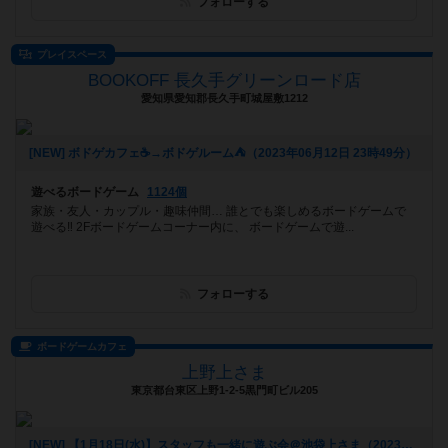
フォローする
プレイスペース
BOOKOFF 長久手グリーンロード店
愛知県愛知郡長久手町城屋敷1212
[NEW] ボドゲカフェ☕️→ボドゲルーム⛺️（2023年06月12日 23時49分）
遊べるボードゲーム
1124個
家族・友人・カップル・趣味仲間… 誰とでも楽しめるボードゲームで
遊べる‼️ 2Fボードゲームコーナー内に、 ボードゲームで遊...
フォローする
ボードゲームカフェ
上野上さま
東京都台東区上野1-2-5黒門町ビル205
[NEW] 【1月18日(水)】スタッフも一緒に遊ぶ会＠池袋上さま（2023年01月09日 23時09分）