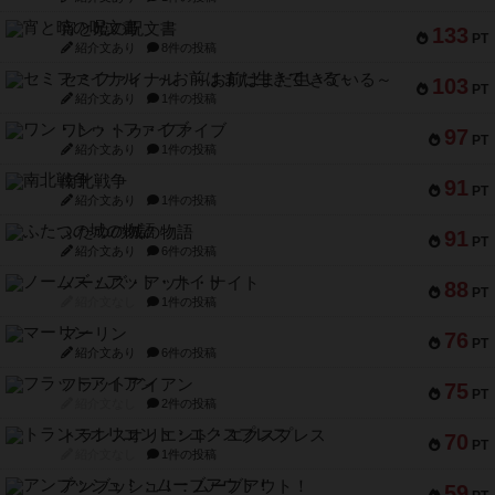
セミファイナル ～お前はまだ生きている～
103
PT
紹介文あり
1件の投稿
ワン・トゥ・ファイブ
97
PT
紹介文あり
1件の投稿
南北戦争
91
PT
紹介文あり
1件の投稿
ふたつの城の物語
91
PT
紹介文あり
6件の投稿
ノームズ・アット・ナイト
88
PT
紹介文なし
1件の投稿
マーリン
76
PT
紹介文あり
6件の投稿
フラットアイアン
75
PT
紹介文なし
2件の投稿
トランスオリエント・エクスプレス
70
PT
紹介文なし
1件の投稿
アンブッシュ！：ムーブアウト！
59
PT
紹介文あり
1件の投稿
キャプテン・フリップ：イスラ・ボンバ
51
PT
紹介文なし
2件の投稿