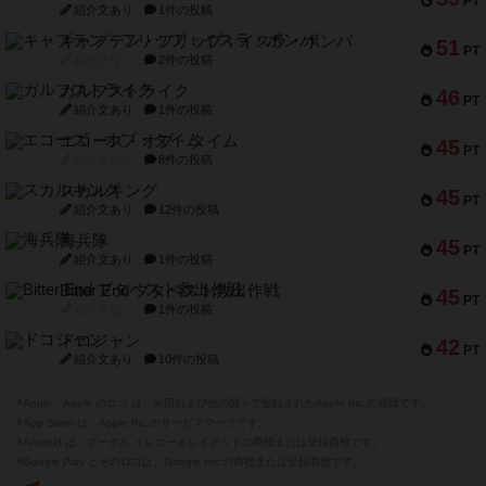
ガルフストライク
46
PT
紹介文あり
1件の投稿
エコーズ・オブ・タイム
45
PT
紹介文なし
8件の投稿
スカルキング
45
PT
紹介文あり
12件の投稿
海兵隊
45
PT
紹介文あり
1件の投稿
Bitter End ブタペスト救出作戦
45
PT
紹介文なし
1件の投稿
ドコジャン
42
PT
紹介文あり
10件の投稿
※Apple、Apple のロゴ は、米国および他の国々で登録されたApple Inc.の商標です。
※App Store は、Apple Inc.のサービスマークです。
※Android は、グーグル インコーポレイテッドの商標または登録商標です。
※Google Play とそのロゴは、Google Inc.の商標または登録商標です。