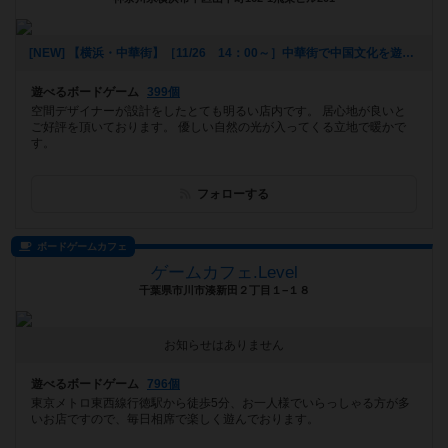
[NEW] 【横浜・中華街】［11/26 14：00～］中華街で中国文化を遊ぼう！～第１回 中国伝統ゲーム会～（2017年11月11日 17時41分）
遊べるボードゲーム
399個
空間デザイナーが設計をしたとても明るい店内です。 居心地が良いと
ご好評を頂いております。 優しい自然の光が入ってくる立地で暖かで
す。
フォローする
ボードゲームカフェ
ゲームカフェ.Level
千葉県市川市湊新田２丁目１−１８
お知らせはありません
遊べるボードゲーム
796個
東京メトロ東西線行徳駅から徒歩5分、お一人様でいらっしゃる方が多
いお店ですので、毎日相席で楽しく遊んでおります。