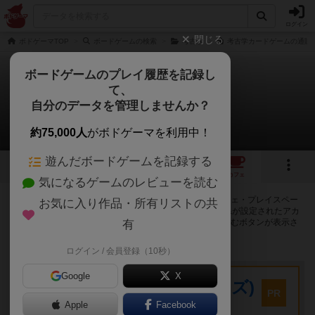
ログイン
閉じる
ボドゲーマTOP
ボードゲームの検索
考古学
考古学カードゲームの通販/
ボードゲームのプレイ履歴を記録し
て、
考古学カードゲーム
自分のデータを管理しませんか？
25店のカフェ/スペースが提供中
約75,000人
がボドゲーマを利用中！
遊んだボードゲームを記録する
2
5
26
トップ
画像
動画
レビュー
カフェ
気になるゲームのレビューを読む
考古学カードゲームで遊ぶことができるボードゲームカフェ・プレイスペー
お気に入り作品・所有リストの共
スが25店登録されています。公開プロフィールの都道府県が設定されたアカ
ウントでログインすると、同じ都道府県内の店舗に絞り込むボタンが表示さ
有
れます。
ログイン / 会員登録（10秒）
プレイスペース
Google
X
キウイ！(旧:キウイゲームズ)
PR
大阪府大阪市中央区森ノ宮中央2-8-2 永田中央ビル2階
Apple
Facebook