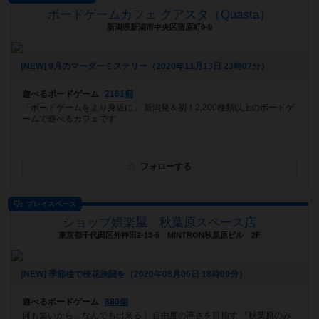
ボードゲームカフェ クアスタ（Quasta）
新潟県新潟市中央区蒲原町9-9
[NEW] 9月のマーダーミステリー（2020年11月13日 23時07分）
遊べるボードゲーム
2161個
「ボードゲームをより身近に」 新潟発＆初！2,200種類以上のボードゲ
ームで遊べるカフェです
フォローする
プレイスペース
ショップ娯楽屋 秋葉原スペース店
東京都千代田区外神田2-13-5 MINTRON秋葉原ビル 2F
[NEW] 季節柱で桜花決闘を（2020年08月06日 18時09分）
遊べるボードゲーム
880個
何も無いから…なんでも出来る！ 自由度の高さを目指す 『秋葉原のみ