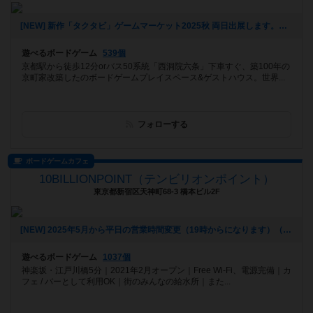
[NEW] 新作「タクタビ」ゲームマーケット2025秋 両日出展します。（2025年08月24日 11時31分）
遊べるボードゲーム
539個
京都駅から徒歩12分orバス50系統「西洞院六条」下車すぐ、築100年の
京町家改築したのボードゲームプレイスペース&ゲストハウス。世界...
フォローする
ボードゲームカフェ
10BILLIONPOINT（テンビリオンポイント）
東京都新宿区天神町68-3 橋本ビル2F
[NEW] 2025年5月から平日の営業時間変更（19時からになります）（2025年06月20日 16時25分）
遊べるボードゲーム
1037個
神楽坂・江戸川橋5分｜2021年2月オープン｜Free Wi-Fi、電源完備｜カ
フェ / バーとして利用OK｜街のみんなの給水所｜また...