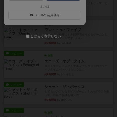
笑えるバカゲームを集めているライトゲーマーと
または
してのレビューです。正体隠...
約1時間前
by toyota
メールで会員登録
レビュー
充実
ワン・トゥ・ファイブ
とにかくお手軽にすき間時間をうめるゲームとし
しばらく表示しない
て重宝するゲームです。いわ...
約3時間前
by nabekoh
レビュー
充実
エコーズ・オブ・タイム
カードゲームにファイナルファンタジーのアクテ
ィブタイムバトル（もしくは...
約6時間前
by ジェイとと
レビュー
シャット・ザ・ボックス
とてもシンプルなダイスゲーム。2つのダイスを振
って、出目の合計を自分の...
約7時間前
by OSAっち
レビュー
充実