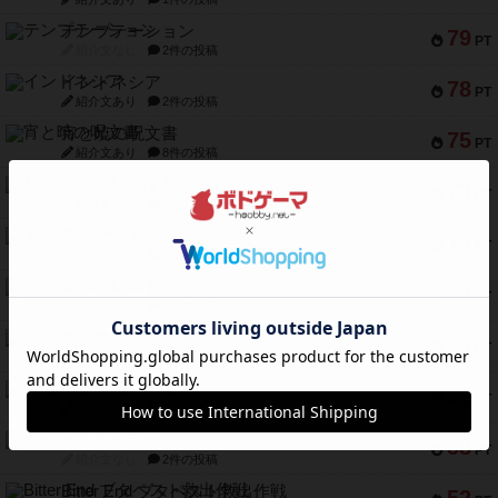
テンプテーション
79
PT
紹介文なし
2件の投稿
インドネシア
78
PT
紹介文あり
2件の投稿
宵と暁の呪文書
75
PT
紹介文あり
8件の投稿
リスボン・トラム 28
73
PT
紹介文あり
9件の投稿
アマナイト
73
PT
紹介文なし
1件の投稿
ブラヴェスト
66
PT
紹介文なし
1件の投稿
スペクタキュラー
60
PT
紹介文なし
1件の投稿
スモールワールド
59
PT
紹介文あり
13件の投稿
ギャンブラー
58
PT
紹介文なし
2件の投稿
Bitter End ブタペスト救出作戦