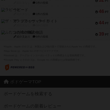
52
PT
紹介文なし
1件の投稿
ラピード
46
PT
紹介文なし
1件の投稿
ザ・フラッフィー・ライト
44
PT
紹介文なし
0件の投稿
ふたつの城の物語
39
PT
紹介文あり
6件の投稿
※Apple、Apple のロゴ は、米国および他の国々で登録されたApple Inc.の商標です。
※App Store は、Apple Inc.のサービスマークです。
※Android は、グーグル インコーポレイテッドの商標または登録商標です。
※Google Play とそのロゴは、Google Inc.の商標または登録商標です。
ボドゲーマTOP
ボードゲームを検索する
ボードゲームの新着レビュー