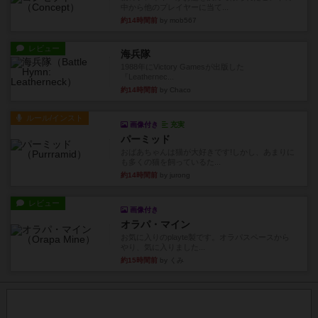
中から他のプレイヤーに当て...
約14時間前
by mob567
レビュー
海兵隊
1988年にVictory Gamesが出版した
『Leathernec...
約14時間前
by Chaco
ルール/インスト
画像付き
充実
パーミッド
おばあちゃんは猫が大好きです!しかし、あまりに
も多くの猫を飼っているた...
約14時間前
by jurong
レビュー
画像付き
オラパ・マイン
お気に入りのplayte製です。オラパスペースから
やり、気に入りました...
約15時間前
by くみ