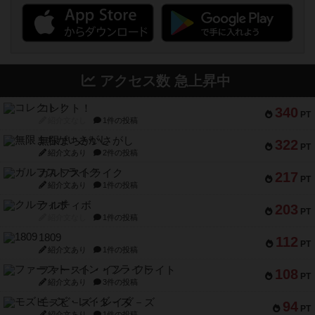
アクセス数 急上昇中
コレクト！
340
PT
紹介文なし
1件の投稿
無限まちがいさがし
322
PT
紹介文あり
2件の投稿
ガルフストライク
217
PT
紹介文あり
1件の投稿
クルティボ
203
PT
紹介文なし
1件の投稿
1809
112
PT
紹介文あり
1件の投稿
ファースト・イン・フライト
108
PT
紹介文あり
3件の投稿
モズビ－ズ・レイダ－ズ
94
PT
紹介文あり
1件の投稿