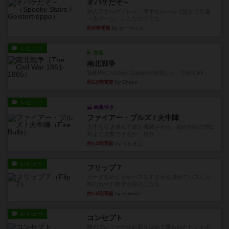
オバケだぞ～
対人アナログプレイ。簡単なルールで誰とでも遊
べるゲーム。こんなの子ども...
約8時間前
by おーちゃん
レビュー
充実
南北戦争
1983年にVictory Gamesが出版した『The Civil ...
約12時間前
by Chaco
レビュー
画像付き
ファイアー・ブルズ / 火牛陣
火牛を引き連れて敵を殲滅させる。縦か斜めで前2
列まで攻撃できるが、自分...
約14時間前
by うらまこ
レビュー
フリップ７
カードをめくるかパスをするかを決めてパスした
時のカード数字が得点になる...
約14時間前
by mob567
レビュー
コンセプト
親のプレイヤーがお題を決めて限られたヒントの