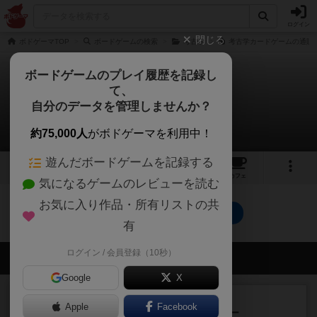
ログイン
閉じる
ボドゲーマTOP
ボードゲームの検索
考古学
考古学カードゲームの通販/
ボードゲームのプレイ履歴を記録し
て、
考古学カードゲーム
自分のデータを管理しませんか？
0件の戦略やコツ
約75,000人
がボドゲーマを利用中！
遊んだボードゲームを記録する
2
5
26
トップ
画像
動画
レビュー
カフェ
気になるゲームのレビューを読む
お気に入り作品・所有リストの共
考古学カードゲームのトップに戻る
有
ログイン / 会員登録（10秒）
会員の新しい投稿
Google
X
レビュー
充実
Apple
Facebook
アンダー・ザ・テーブラー