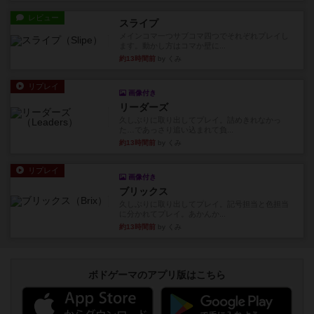
レビュー
スライプ
メインコマ一つサブコマ四つでそれぞれプレイし
ます。動かし方はコマか壁に...
約13時間前
by くみ
リプレイ
画像付き
リーダーズ
久しぶりに取り出してプレイ。詰めきれなかっ
た…であっさり追い込まれて負...
約13時間前
by くみ
リプレイ
画像付き
ブリックス
久しぶりに取り出してプレイ。記号担当と色担当
に分かれてプレイ。あかんか...
約13時間前
by くみ
ボドゲーマのアプリ版はこちら