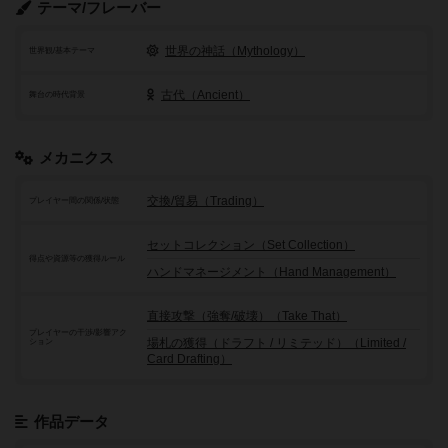
テーマ/フレーバー
世界の神話（Mythology）
世界観/基本テーマ
古代（Ancient）
舞台の時代背景
メカニクス
交換/貿易（Trading）
プレイヤー間の関係/状態
セットコレクション（Set Collection）
得点や資源等の獲得ルール
ハンドマネージメント（Hand Management）
直接攻撃（強奪/破壊）（Take That）
プレイヤーの干渉/影響アク
場札の獲得（ドラフト / リミテッド）（Limited /
ション
Card Drafting）
作品データ