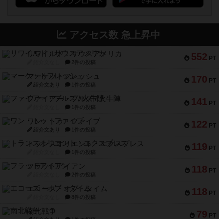
アクセス数 急上昇中
リワイルド：サウスアメリカ
552
PT
紹介文なし
2件の投稿
マーケットフレッシュ
170
PT
紹介文あり
1件の投稿
ファイアー・ブルズ / 火牛陣
141
PT
紹介文なし
1件の投稿
ワン・トゥ・ファイブ
122
PT
紹介文あり
1件の投稿
トランスオリエント・エクスプレス
119
PT
紹介文なし
1件の投稿
フラットアイアン
118
PT
紹介文なし
2件の投稿
エコーズ・オブ・タイム
118
PT
紹介文なし
8件の投稿
南北戦争
79
PT