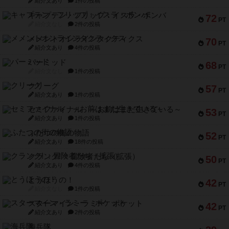
紹介文あり
1件の投稿
キャプテン・フリップ：イスラ・ボンバ
72
PT
紹介文なし
2件の投稿
メメントオンラインタクティクス
70
PT
紹介文あり
4件の投稿
パーミッド
68
PT
紹介文なし
1件の投稿
クリーグ
57
PT
紹介文あり
1件の投稿
セミファイナル ～お前はまだ生きている～
53
PT
紹介文あり
1件の投稿
ふたつの街の物語
52
PT
紹介文あり
18件の投稿
クランク! ：冒険者たち（拡張）
50
PT
紹介文あり
4件の投稿
とうほうの！
42
PT
紹介文なし
1件の投稿
スターマイン・ラミー ポケット
42
PT
紹介文あり
2件の投稿
海兵隊