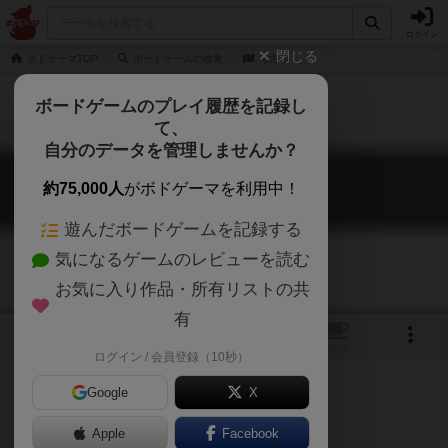
ログイン
閉じる
ボドゲーマTOP
ボードゲームの検索
考古学
ボードゲームのプレイ履歴を記録し
て、
自分のデータを管理しませんか？
考古学
約75,000人
がボドゲーマを利用中！
Archaeology
遊んだボードゲームを記録する
気になるゲームのレビューを読む
お気に入り作品・所有リストの共
有
2
1
トップ
画像
動画
レビュー
カフェ
ログイン / 会員登録（10秒）
Google
X
これこそが求めていた秘宝だ！
Apple
Facebook