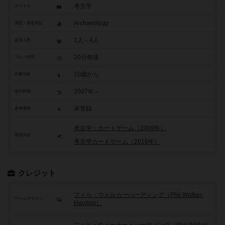
考古学
タイトル
Archaeology
原題・英題表記
2人～4人
参加人数
20分前後
プレイ時間
10歳から
対象年齢
2007年～
発売時期
未登録
参考価格
考古学：カードゲーム（2009年）
関連作品
考古学カードゲーム（2016年）
クレジット
フィル・ウォルカーハーディング（Phil Walker-
ゲームデザイン
Harding）