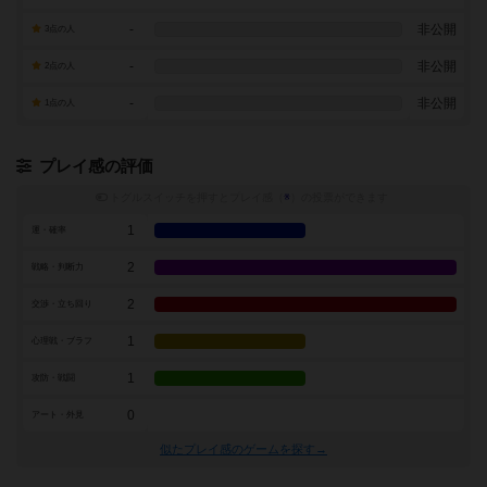
-
非公開
3点の人
-
非公開
2点の人
-
非公開
1点の人
プレイ感の評価
トグルスイッチを押すとプレイ感（
※
）の投票ができます
1
運・確率
2
戦略・判断力
2
交渉・立ち回り
1
心理戦・ブラフ
1
攻防・戦闘
0
アート・外見
似たプレイ感のゲームを探す→