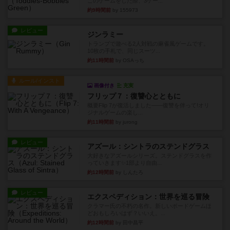
このゲームをした際、3ゲー...
約9時間前
by 155973
レビュー
ジンラミー
トランプで遊べる2人対戦の麻雀風ゲームです。
10枚の手札で、同じスーツ...
約11時間前
by OSAっち
ルール/インスト
画像付き
充実
フリップ７：復讐心とともに
概要Flip 7が復活しました――復讐を伴って!オリ
ジナルゲームの楽し...
約11時間前
by jurong
レビュー
アズール：シントラのステンドグラス
大好きなアズールシリーズ。ステンドグラスを作
っていきます✨1部より自由...
約12時間前
by しんたろ
レビュー
エクスペディション：世界を巡る冒険
クラマー氏の不朽の名作。新しいボードゲームほ
どおもしろいはず？いいえ。...
約12時間前
by 田中昌平