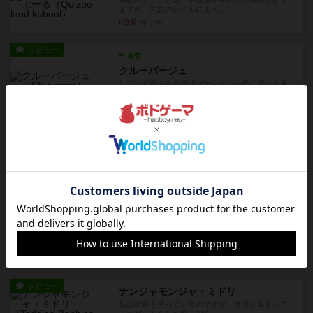
ますが、問題のレベルによっ...
8分前
by いち
レビュー
充実
クルーバージュ
リプレイ性のある推理ゲームかつ手軽に遊べる素
晴らしいゲームで、対戦、協...
17分前
by いち
レビュー
マスクメン
マスクメンすごい好き（プロレスも好き）。強い
やつを決めるというより、ジ...
約4時間前
by わー
レビュー
充実
フィッシェン
デジタルソロプレイ。毒のあるゲームを作るあの
人がデザイン。箱絵からもう...
約6時間前
by おーちゃん
レビュー
ナンジャモンジャ・ミドリ
私は吃音を持っているのですが、友達と集まって