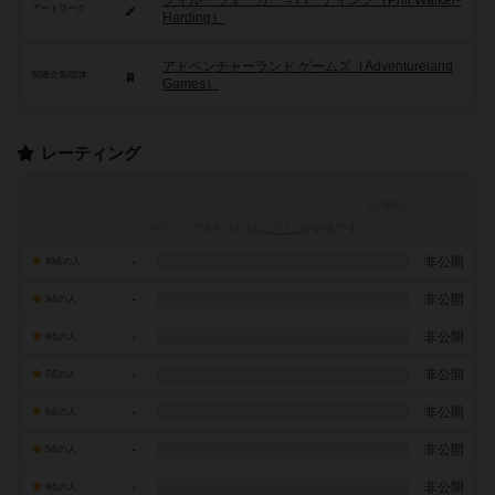
フィル・ウォーカー＝ハーディング（Phil Walker-
アートワーク
Harding）
アドベンチャーランド ゲームズ（Adventureland
関連企業/団体
Games）
レーティング
レーティングを行うには
ログイン
が必要です
-
非公開
10点の人
-
非公開
9点の人
-
非公開
8点の人
-
非公開
7点の人
-
非公開
6点の人
-
非公開
5点の人
-
非公開
4点の人