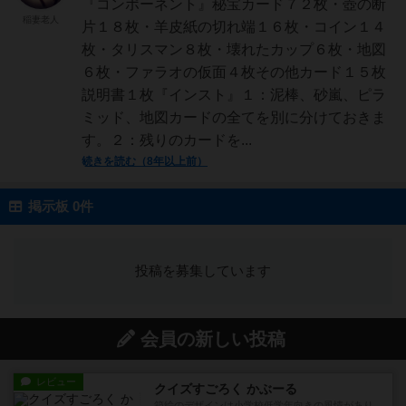
『コンポーネント』秘宝カード７２枚・壺の断
稲妻老人
片１８枚・羊皮紙の切れ端１６枚・コイン１４
枚・タリスマン８枚・壊れたカップ６枚・地図
６枚・ファラオの仮面４枚その他カード１５枚
説明書１枚『インスト』１：泥棒、砂嵐、ピラ
ミッド、地図カードの全てを別に分けておきま
す。２：残りのカードを...
続きを読む（8年以上前）
掲示板 0件
投稿を募集しています
会員の新しい投稿
レビュー
クイズすごろく かぶーる
箱絵のデザインは小学校低学年向きの風情があり