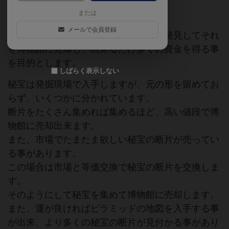
考古学
または
メールで会員登録
プレイヤーは考古学者となり、秘宝を発見してそれ
を博物館に売却し、出来るだけ多くの資金を得る事
を目的とします。
しばらく表示しない
秘宝は発掘現場で入手しますが、元の形を留めてお
らず、いくつかに分かれています。
断片をたくさん集めれば集めるほど、高い値段で博
物館に売却出来ます。
また、市場でたまたま欲しい秘宝の断片が売ってい
る事があります。
この場合は市場と等価交換で秘宝の断片を交換しま
す。
そのようにして秘宝を集めて博物館に売却します。
また、運が良ければピラミッドの地図を入手する事
が出来、より多くの秘宝の断片が見付かる事があり