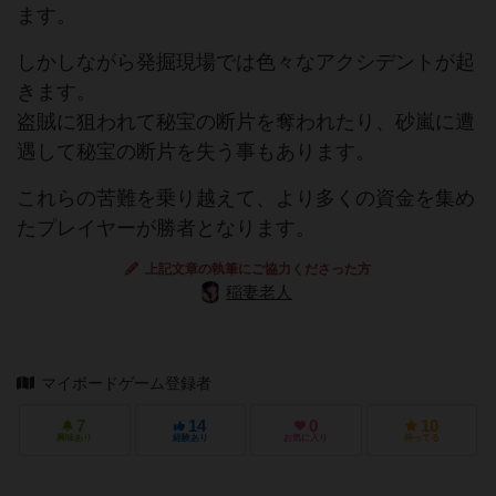
ます。
しかしながら発掘現場では色々なアクシデントが起
きます。
盗賊に狙われて秘宝の断片を奪われたり、砂嵐に遭
遇して秘宝の断片を失う事もあります。
これらの苦難を乗り越えて、より多くの資金を集め
たプレイヤーが勝者となります。
上記文章の執筆にご協力くださった方
稲妻老人
マイボードゲーム登録者
7
14
0
10
興味あり
経験あり
お気に入り
持ってる