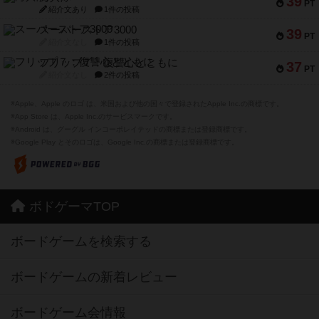
39
PT
紹介文あり
1件の投稿
スーパーストア3000
39
PT
紹介文なし
1件の投稿
フリップ７：復讐心とともに
37
PT
紹介文なし
2件の投稿
※Apple、Apple のロゴ は、米国および他の国々で登録されたApple Inc.の商標です。
※App Store は、Apple Inc.のサービスマークです。
※Android は、グーグル インコーポレイテッドの商標または登録商標です。
※Google Play とそのロゴは、Google Inc.の商標または登録商標です。
ボドゲーマTOP
ボードゲームを検索する
ボードゲームの新着レビュー
ボードゲーム会情報