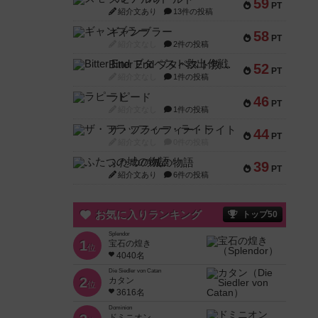
59
PT
紹介文あり
13件の投稿
ギャンブラー
58
PT
紹介文なし
2件の投稿
Bitter End ブタペスト救出作戦
52
PT
紹介文なし
1件の投稿
ラピード
46
PT
紹介文なし
1件の投稿
ザ・フラッフィー・ライト
44
PT
紹介文なし
0件の投稿
ふたつの城の物語
39
PT
紹介文あり
6件の投稿
お気に入りランキング
トップ50
Splendor
1
宝石の煌き
位
4040名
Die Siedler von Catan
2
カタン
位
3616名
Dominion
ドミニオン