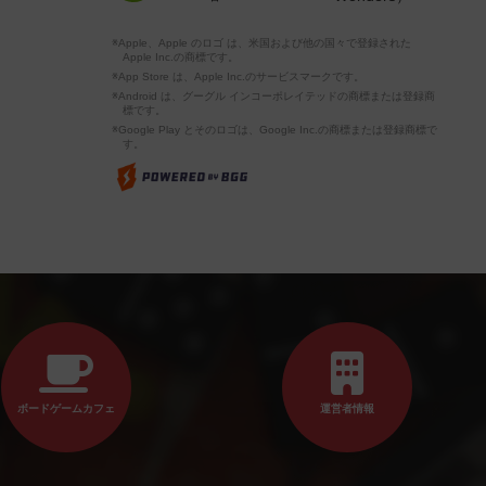
※Apple、Apple のロゴ は、米国および他の国々で登録された
Apple Inc.の商標です。
※App Store は、Apple Inc.のサービスマークです。
※Android は、グーグル インコーポレイテッドの商標または登録商
標です。
※Google Play とそのロゴは、Google Inc.の商標または登録商標で
す。
ボードゲームカフェ
運営者情報