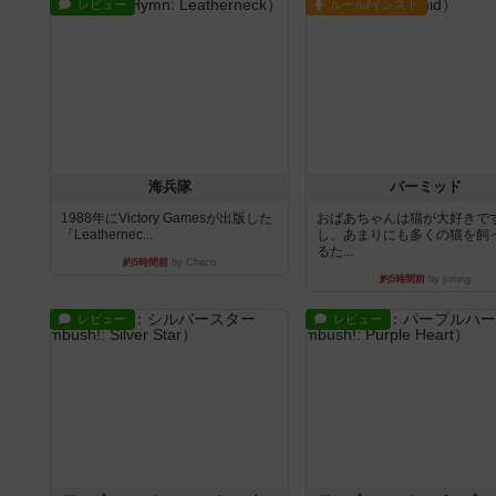
レビュー
ルール/インスト
海兵隊
パーミッド
1988年にVictory Gamesが出版した
おばあちゃんは猫が大好きです
『Leathernec...
し、あまりにも多くの猫を飼
るた...
約5時間前
by Chaco
約5時間前
by jurong
レビュー
レビュー