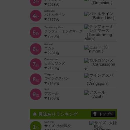
3
位
2528名
Battle Line
4
バトルライン
位
2377名
Terraforming Mars
5
テラフォーミングマーズ
位
2370名
6 nimmt!
6
ニムト
位
2201名
Carcassonne
7
カルカソンヌ
位
2190名
Wingspan
8
ウイングスパン
位
2149名
Azul
9
アズール
位
1903名
興味ありランキング
トップ50
SCYTHE
1
サイズ -大鎌戦役-
位