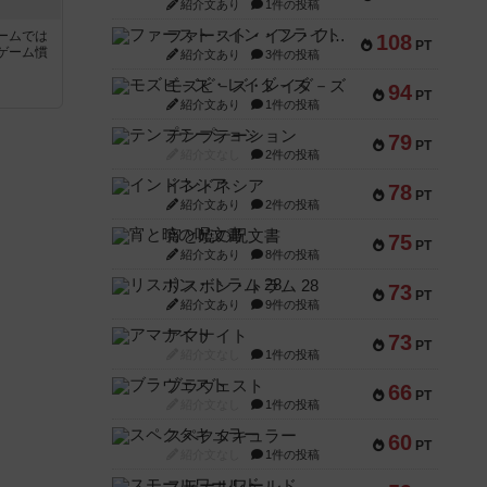
紹介文あり
1件の投稿
ファースト・イン・フライト
ームでは
108
PT
ゲーム慣
紹介文あり
3件の投稿
モズビ－ズ・レイダ－ズ
94
PT
と
紹介文あり
1件の投稿
テンプテーション
79
PT
紹介文なし
2件の投稿
インドネシア
78
PT
紹介文あり
2件の投稿
宵と暁の呪文書
75
PT
紹介文あり
8件の投稿
リスボン・トラム 28
73
PT
紹介文あり
9件の投稿
アマナイト
73
PT
紹介文なし
1件の投稿
ブラヴェスト
66
PT
紹介文なし
1件の投稿
スペクタキュラー
60
PT
紹介文なし
1件の投稿
スモールワールド