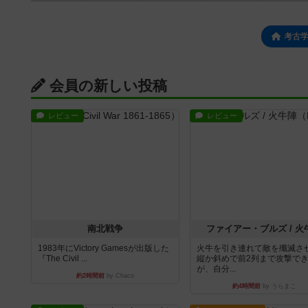
考古
会員の新しい投稿
レビュー
レビュー
南北戦争
ファイアー・ブルズ / 火
1983年にVictory Gamesが出版した
火牛を引き連れて敵を殲滅さ
『The Civil ...
縦か斜めで前2列まで攻撃で
が、自分...
約2時間前
by Chaco
約4時間前
by うらまこ