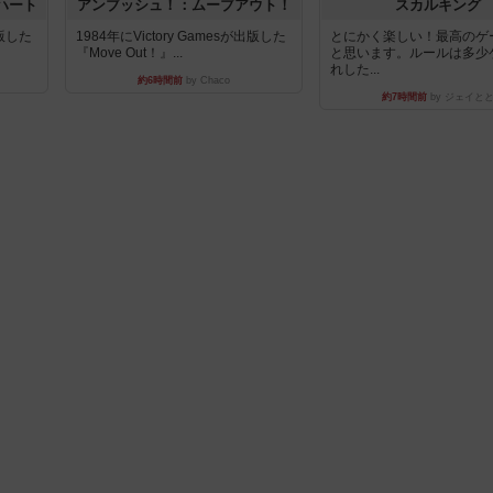
ハート
アンブッシュ！：ムーブアウト！
スカルキング
出版した
1984年にVictory Gamesが出版した
とにかく楽しい！最高のゲ
『Move Out！』...
と思います。ルールは多少
れした...
約6時間前
by Chaco
約7時間前
by ジェイと