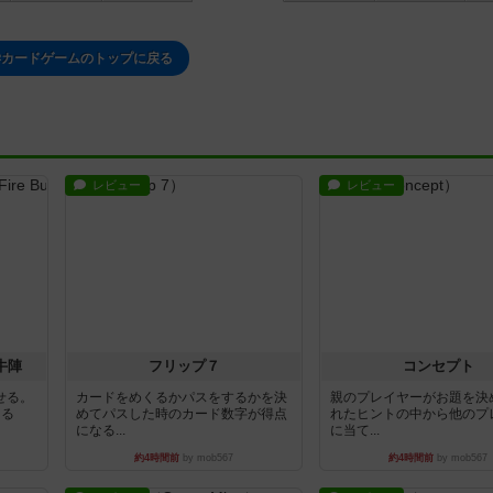
学カードゲームのトップに戻る
レビュー
レビュー
牛陣
フリップ７
コンセプト
せる。
カードをめくるかパスをするかを決
親のプレイヤーがお題を決
きる
めてパスした時のカード数字が得点
れたヒントの中から他のプ
になる...
に当て...
約4時間前
by mob567
約4時間前
by mob567