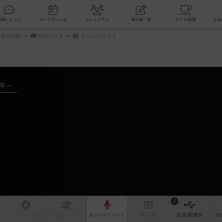
索
新着レビュー
ボードゲーム会
コミュニティ
掲示板一覧
/商品詳細
作品データ
ルール/インスト
6年～
2
リプレイ
日記
戦略
・コツ
ルール
/インスト
掲示板
拡張/関連
作
次