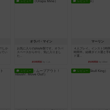
レビュー
レビュー
オラパ・マイン
マーリン
!しか
お気に入りのplayte製です。オラパ
４人プレイ。インスト1時
ってい
スペースからやり、気に入りまし
時間半。結構ダイス運と手
た...
ド運...
約5時間前
by くみ
約6時間前
by oliber
レビュー
レビュー