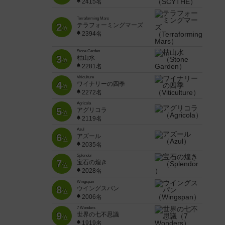
2415名
Terraforming Mars
2
テラフォーミングマーズ
位
2394名
Stone Garden
3
枯山水
位
2281名
Viticulture
4
ワイナリーの四季
位
2272名
Agricola
5
アグリコラ
位
2119名
Azul
6
アズール
位
2035名
Splendor
7
宝石の煌き
位
2028名
Wingspan
8
ウイングスパン
位
2006名
7 Wonders
9
世界の七不思議
位
1919名