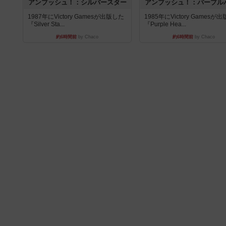
アンブッシュ！：シルバースター
アンブッシュ！：パープル
1987年にVictory Gamesが出版した
1985年にVictory Gamesが
『Silver Sta...
『Purple Hea...
約6時間前
by Chaco
約6時間前
by Chaco