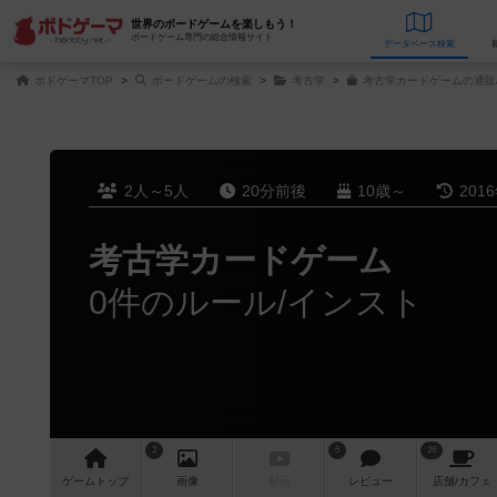
世界のボードゲームを楽しもう！
ボードゲーム専門の総合情報サイト
データベース
検
ボドゲーマTOP
ボードゲームの検索
考古学
考古学カードゲームの通販
2人～5人
20分前後
10歳～
201
考古学カードゲーム
0件のルール/インスト
2
5
26
ゲーム
トップ
画像
動画
レビュー
店舗/
カフェ