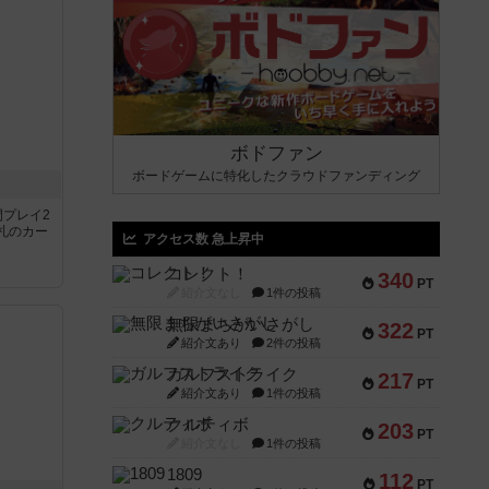
ボドファン
ボードゲームに特化したクラウドファンディング
間プレイ2
札のカー
アクセス数 急上昇中
コレクト！
340
PT
紹介文なし
1件の投稿
無限まちがいさがし
322
PT
紹介文あり
2件の投稿
ガルフストライク
217
PT
紹介文あり
1件の投稿
クルティボ
203
PT
紹介文なし
1件の投稿
1809
112
PT