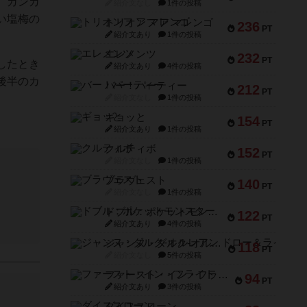
、ガンガ
紹介文なし
1件の投稿
い塩梅の
トリオンフ ア マレンゴ
236
PT
紹介文あり
1件の投稿
エレメンツ
232
PT
したとき
紹介文あり
4件の投稿
後半のカ
バー！パーティー
212
PT
紹介文なし
1件の投稿
ギョッと
154
PT
紹介文あり
1件の投稿
クルティボ
152
PT
紹介文なし
1件の投稿
ブラヴェスト
140
PT
紹介文なし
1件の投稿
ドブル：ポケットモンスター
122
PT
紹介文あり
4件の投稿
ジャンヌ・ダルク-オルレアン ドロー＆ライト
118
PT
紹介文なし
5件の投稿
ファースト・イン・フライト
94
PT
紹介文あり
3件の投稿
ダイススローン