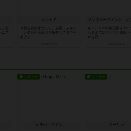
メルカド
人と遊
裕福な資産家として、立場にふさわ
ギリシャの都市国家を9ラ
ームで
しい名品や高級品を所有して名声を
わるまでにどれだけ成長さ
あげよ...
かを競...
7年弱前
の投稿
7年弱前
の投稿
レビュー
レビュー
オラパ・マイン
マーリン