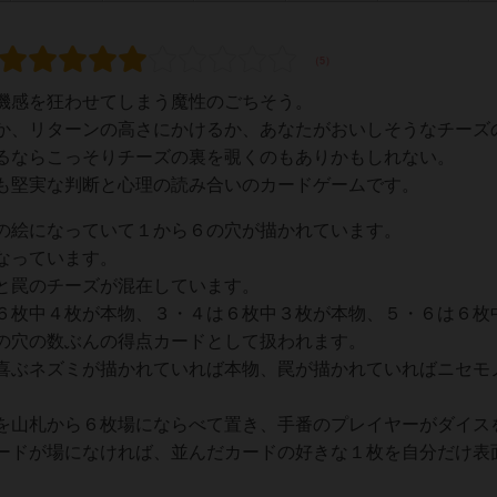
機感を狂わせてしまう魔性のごちそう。
か、リターンの高さにかけるか、あなたがおいしそうなチーズ
るならこっそりチーズの裏を覗くのもありかもしれない。
も堅実な判断と心理の読み合いのカードゲームです。
の絵になっていて１から６の穴が描かれています。
なっています。
と罠のチーズが混在しています。
６枚中４枚が本物、３・４は６枚中３枚が本物、５・６は６枚
の穴の数ぶんの得点カードとして扱われます。
喜ぶネズミが描かれていれば本物、罠が描かれていればニセモ
を山札から６枚場にならべて置き、手番のプレイヤーがダイス
ードが場になければ、並んだカードの好きな１枚を自分だけ表