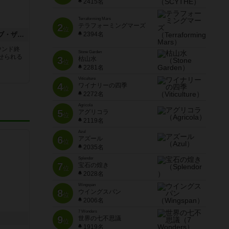
2415名
Terraforming Mars
2
テラフォーミングマーズ
位
インプルーブメント・オブ・ザ・ポリス
2394名
ウンド終
Stone Garden
せられる
3
枯山水
位
2281名
Viticulture
4
ワイナリーの四季
位
2272名
Agricola
5
アグリコラ
位
2119名
Azul
6
アズール
位
2035名
Splendor
7
宝石の煌き
位
2028名
Wingspan
8
ウイングスパン
位
2006名
7 Wonders
9
世界の七不思議
位
1919名