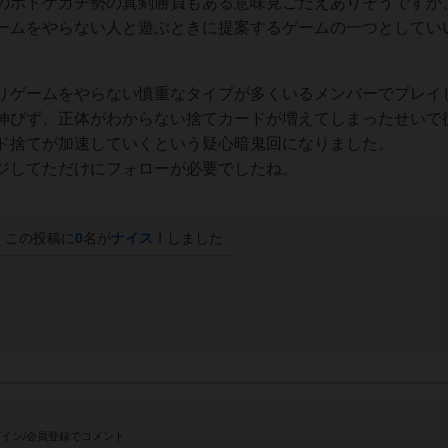
のボドゲガチ勢の真剣勝負もある意味見ごたえありそうですが
ームをやらない人と遊ぶときに提案するゲームの一つとしてい
りゲームをやらない慎重なタイプが多くいるメンバーでプレイ
伸びず、正体がわからない捨てカードが増えてしまったせいで
ド捨てが加速していくという疑心暗鬼回になりました。
ジしてただけにフォローが必要でしたね。
この投稿に
0
名が
ナイス！
しました
イン/会員登録でコメント