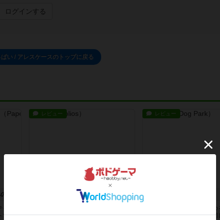
ログインする
ぱい / アレスケースのトップに戻る
レビュー
レビュー
への門
ビブリオス
ドッグパーク
テイル
「３人だからビブリオスっていうゲ
狩猟犬や愛玩犬まであらゆ
トであ
ームはどうですか？」と提案されて
カード化され一枚として同