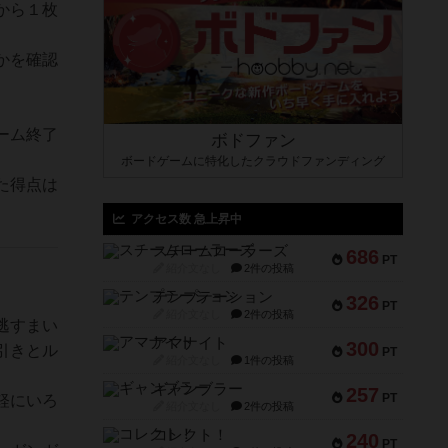
から１枚
かを確認
ーム終了
ボドファン
ボードゲームに特化したクラウドファンディング
た得点は
アクセス数 急上昇中
スチームローラーズ
686
PT
紹介文なし
2件の投稿
テンプテーション
326
PT
紹介文なし
2件の投稿
逃すまい
アマナイト
300
引きとル
PT
紹介文なし
1件の投稿
ギャンブラー
257
PT
軽にいろ
紹介文なし
2件の投稿
コレクト！
240
PT