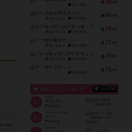
88
PT
紹介文なし
1件の投稿
ガルフストライク
80
PT
紹介文あり
1件の投稿
モズビ－ズ・レイダ－ズ
79
PT
紹介文あり
1件の投稿
リー対グラント
77
PT
紹介文あり
1件の投稿
ブレーキング・アウェイ
75
PT
紹介文あり
4件の投稿
ザ・フラッド
71
PT
紹介文なし
1件の投稿
お気に入りランキング
トップ50
Splendor
1
宝石の煌き
位
4040名
Die Siedler von Catan
2
カタン
位
3616名
る犬種が
Dominion
じカード
ドミニオン