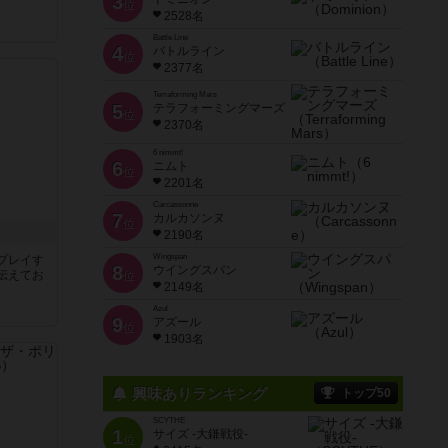
3
位
2528名
Battle Line
4
バトルライン
位
2377名
Terraforming Mars
5
テラフォーミングマーズ
位
2370名
6 nimmt!
6
ニムト
位
2201名
Carcassonne
7
カルカソンヌ
位
2190名
Wingspan
プレイす
8
ウイングスパン
伝えてお
位
2149名
Azul
9
アズール
位
1903名
興味ありランキング
トップ50
SCYTHE
1
サイズ -大鎌戦役-
位