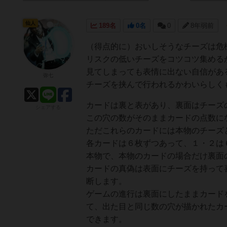
仙人
189名
0名
0
8年弱前
（得点的に）おいしそうなチーズは危
リスクの低いチーズをコツコツ集める
見てしまっても表情に出ない自信があ
弥七
チーズを挟んで行われるかわいらしく
カードは裏と表があり、裏面はチーズ
シェアする
この穴の数がそのままカードの点数に
ただこれらのカードには本物のチーズ
各カードは６枚ずつあって、１・２は
本物で、本物のカードの場合だけ裏面
カードの真偽は表面にチーズを持って
断します。
ゲームの進行は裏面にしたままカード
て、出た目と同じ数の穴が描かれたカ
できます。