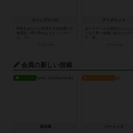
ウイングスパン
ディクシット
野鳥をあなたの管理する自然豊かな
ボードゲームを普段やらない
保護区へ呼び寄せようというゲー
ぶなら第一候補にあげたいゲ
ム。プレ...
す。誰...
7年弱前
の投稿
7年弱前
の投稿
会員の新しい投稿
レビュー
ルール/インスト
海兵隊
パーミッド