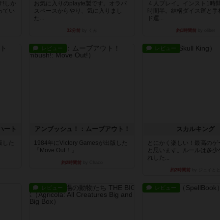
!しか
お気に入りのplayte製です。オラパ
４人プレイ。インスト1時
ってい
スペースからやり、気に入りまし
時間半。結構ダイス運と手
た...
ド運...
32分前
by くみ
約1時間前
by oliber
レビュー
レビュー
ハート
アンブッシュ！：ムーブアウト！
スカルキング
出版した
1984年にVictory Gamesが出版した
とにかく楽しい！最高のゲ
『Move Out！』...
と思います。ルールは多少
れした...
約2時間前
by Chaco
約2時間前
by ジェイと
レビュー
レビュー