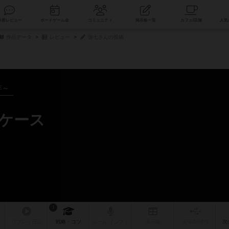
索
新着レビュー
ボードゲーム会
コミュニティ
掲示板一覧
作品データ
レビュー
弥七さんの投稿
年～
スケース
1
リプレイ
日記
戦略
・コツ
ルール
/インスト
掲示板
拡張/関連
作
次