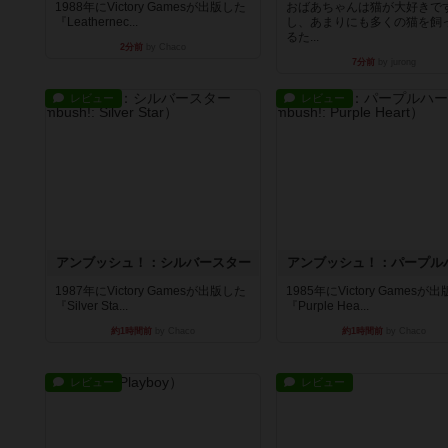
1988年にVictory Gamesが出版した
おばあちゃんは猫が大好きです
『Leathernec...
し、あまりにも多くの猫を飼
るた...
2分前
by Chaco
7分前
by jurong
レビュー
レビュー
アンブッシュ！：シルバースター
アンブッシュ！：パープル
1987年にVictory Gamesが出版した
1985年にVictory Gamesが
『Silver Sta...
『Purple Hea...
約1時間前
by Chaco
約1時間前
by Chaco
レビュー
レビュー