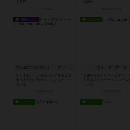
を意図...
る騎士...
9ヶ月前
の投稿
3年以上前
の投稿
戦略やコツ
レビュー
ナショナルエコノミー・グローリー
ウォーターゲート
やってみたけど毎ターン労働者に賃
雰囲気を楽しむゲームです。
金払うだけで終わってしまった、い
う書き方だとゲームシステム
まいち...
イチに...
3年以上前
の投稿
3年以上前
の投稿
レビュー
レビュー