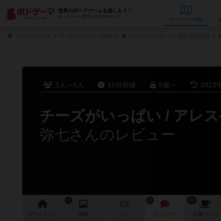
世界のボードゲームを楽しもう！
ボードゲーム専門の総合情報サイト
データベース
検
ボドゲーマTOP
ボードゲームの検索
チーズがいっぱい！の通販/商品詳細
2人～6人
15分前後
6歳～
2013
チーズがいっぱい / アレ
弥七さんのレビュー
4
6
40
ゲーム
トップ
画像
動画
レビュー
店舗/
カフェ