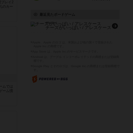
間プレイ2
札のカー
最近見たボードゲーム
Alles Käse!
チーズがいっぱい / アレスケース
※Apple、Apple のロゴ は、米国および他の国々で登録された
Apple Inc.の商標です。
※App Store は、Apple Inc.のサービスマークです。
※Android は、グーグル インコーポレイテッドの商標または登録商
標です。
※Google Play とそのロゴは、Google Inc.の商標または登録商標で
す。
ームでは
ゲーム慣
と