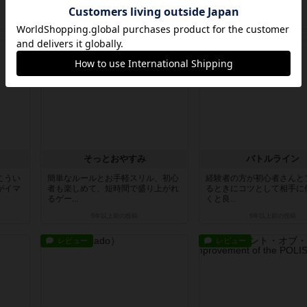
ゲーム...
はあり...
3年以上前
の投稿
3年以上前
の投稿
レビュー
戦略やコツ
そっとおやすみ
バトルライン
こうい
簡単なルールとお手軽スリル、初心
経験者の方が初心者さんと
がイマ
者も楽しめて、短時間で盛り上がれ
るときにコツとして相手に
るゲー...
くと良...
6年以上前
の投稿
6年以上前
の投稿
レビュー
レビュー