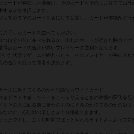
たカードが存在した場合は、そのカードをそのまま捨てて山札
手するかを選択します。
だら初めてそのカードを表にして公開し、カードが本物かどう
に入手したカードを並べてください。
３つ自分の前に並べられるか、山札のカードが尽きた時点でゲ
番得点カードの合計が高いプレイヤーの勝利となります。
がいた状態でゲームが終わったら、そのプレイヤーが手に入れ
点の合計を競って勝者を決めます。
チーズに見えてくるのが不思議なカワイイカード。
れるドキドキ感、カードをこっそり見るときの表情の変化を見
ドをその人に回る前に自分のものにするのか捨てるのかの駆け
ルなのに、心理戦の楽しさが十分堪能できます。
かったですし、ごく短時間でぱっとやれるライトさもあって気