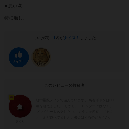
⚫︎悪い点
特に無し。
この投稿に
1
名が
ナイス！
しました
ナイス！
このレビューの投稿者
神
軽中量級メインで遊んでいます。 所有ボドゲは600
種を超えました。 しかし、コレクターではなく、
プレイヤーを名乗りたい。 カタンを所有してるけ
ど、まだ遊べてません。機会はくるのだろうか。
おとん