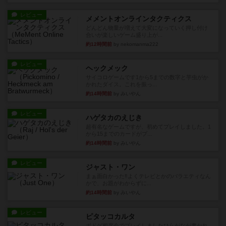
レビュー
メメントオンラインタクティクス
どんどん物量が増えて大変になっていく押し付け
合いが楽しいゲーム盛り上が...
約12時間前
by nekomanma222
レビュー
ヘックメック
サイコロゲームです1から5までの数字と芋虫がか
かれたダイス。これを振っ...
約14時間前
by みいやん
レビュー
ハゲタカのえじき
超有名なゲームですが、初めてプレイしました。1
から15までのカードがプ...
約14時間前
by みいやん
レビュー
ジャスト・ワン
まぁ面白かった‼️よくテレビとかのバラエティなん
かで、お題がわからずに...
約14時間前
by みいやん
レビュー
ピタッコカルタ
ボドゲ相席会でプレイしましたひらがなが書かれ