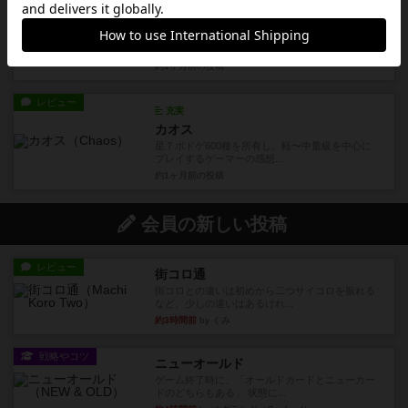
画像付き
充実
オルロイ：プラハの天文時計
星6軽〜中量級をメインにプレイするゲーマーの感
想です。ボードゲームのオ...
約1ヶ月前
の投稿
レビュー
充実
カオス
星７ボドゲ600種を所有し、軽〜中量級を中心に
プレイするゲーマーの感想...
約1ヶ月前
の投稿
会員の新しい投稿
レビュー
街コロ通
街コロとの違いは初めから二つサイコロを振れる
など、少しの違いはあるけれ...
約3時間前
by くみ
戦略やコツ
ニューオールド
ゲーム終了時に、「オールドカードとニューカー
ドのどちらもある」 状態に...