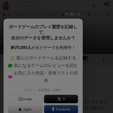
ログイン
閉じる
ボドゲーマTOP
ボードゲームの検索
アド・アストラ
レビュー
お
ボードゲームのプレイ履歴を記録し
て、
アド・アストラ
自分のデータを管理しませんか？
おとんさんのレビュー
約75,000人
がボドゲーマを利用中！
遊んだボードゲームを記録する
1
1
3
トップ
画像
動画
レビュー
カフェ
気になるゲームのレビューを読む
お気に入り作品・所有リストの共
90名
1名
0
1年以上前
有
ログイン / 会員登録（10秒）
星７
Google
X
ボドゲ400種を所有し、軽〜中量級を中心にプレイするゲ
ーマーの感想です。ボードゲーム会にて、４人で遊びまし
Apple
Facebook