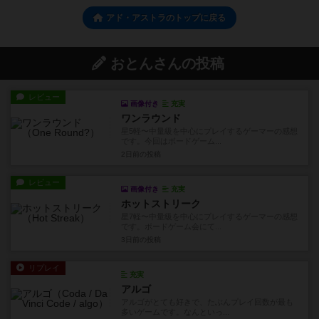
アド・アストラのトップに戻る
おとんさんの投稿
レビュー
画像付き
充実
ワンラウンド
星5軽〜中量級を中心にプレイするゲーマーの感想
です。今回はボードゲーム...
2日前
の投稿
レビュー
画像付き
充実
ホットストリーク
星7軽〜中量級を中心にプレイするゲーマーの感想
です。ボードゲーム会にて...
3日前
の投稿
リプレイ
充実
アルゴ
アルゴがとても好きで、たぶんプレイ回数が最も
多いゲームです。なんといっ...