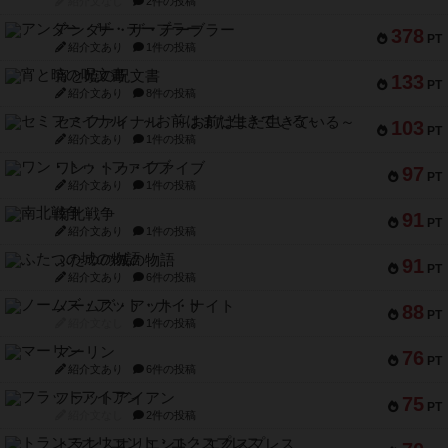
紹介文なし
2件の投稿
アンダー・ザ・テーブラー
378
PT
紹介文あり
1件の投稿
宵と暁の呪文書
133
PT
紹介文あり
8件の投稿
セミファイナル ～お前はまだ生きている～
103
PT
紹介文あり
1件の投稿
ワン・トゥ・ファイブ
97
PT
紹介文あり
1件の投稿
南北戦争
91
PT
紹介文あり
1件の投稿
ふたつの城の物語
91
PT
紹介文あり
6件の投稿
ノームズ・アット・ナイト
88
PT
紹介文なし
1件の投稿
マーリン
76
PT
紹介文あり
6件の投稿
フラットアイアン
75
PT
紹介文なし
2件の投稿
トランスオリエント・エクスプレス