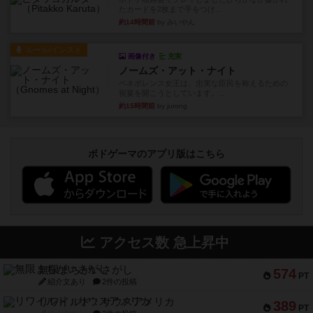
たカードを2枚まで手をつけ...
約14時間前
by みいやん
ルール/インスト
画像付き
充実
ノームズ・アット・ナイト
ベネボレンス女王は、忠実な臣民を称えるための
祝宴を開こうとしています。...
約15時間前
by jurong
ボドゲーマのアプリ版はこちら
アクセス数 急上昇中
無限まちがいさがし
574
PT
紹介文あり
2件の投稿
リワイルド：サウスアメリカ
389
PT