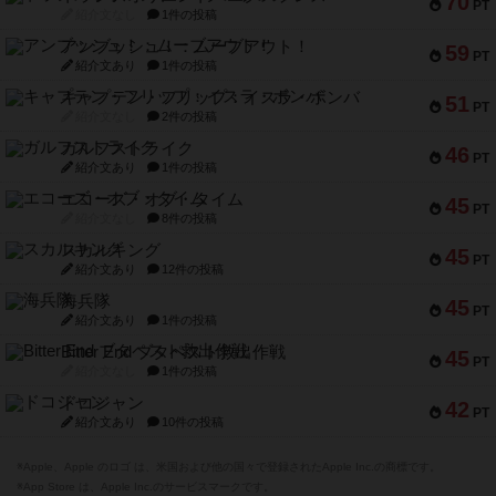
70
PT
紹介文なし
1件の投稿
アンブッシュ！：ムーブアウト！
59
PT
紹介文あり
1件の投稿
キャプテン・フリップ：イスラ・ボンバ
51
PT
紹介文なし
2件の投稿
ガルフストライク
46
PT
紹介文あり
1件の投稿
エコーズ・オブ・タイム
45
PT
紹介文なし
8件の投稿
スカルキング
45
PT
紹介文あり
12件の投稿
海兵隊
45
PT
紹介文あり
1件の投稿
Bitter End ブタペスト救出作戦
45
PT
紹介文なし
1件の投稿
ドコジャン
42
PT
紹介文あり
10件の投稿
※Apple、Apple のロゴ は、米国および他の国々で登録されたApple Inc.の商標です。
※App Store は、Apple Inc.のサービスマークです。