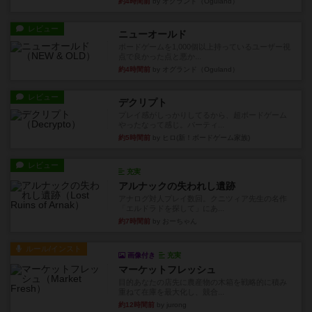
約4時間前
by オグランド（Oguland）
レビュー
ニューオールド
ボードゲームを1,000個以上持っているユーザー視
点で良かった点と悪か...
約4時間前
by オグランド（Oguland）
レビュー
デクリプト
プレイ感がしっかりしてるから、超ボードゲーム
やったなって感じ。パーティ...
約5時間前
by ヒロ(新！ボードゲーム家族)
レビュー
充実
アルナックの失われし遺跡
アナログ対人プレイ数回。クニツィア先生の名作
「エルドラドを探して」にあ...
約7時間前
by おーちゃん
ルール/インスト
画像付き
充実
マーケットフレッシュ
目的あなたの店先に農産物の木箱を戦略的に積み
重ねて在庫を最大化し、競合...
約12時間前
by jurong