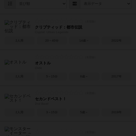
クリプティッド：都市伝説
Cryptid: Urban Legends
2人用
20～40分
14歳～
2022年
オストル
Ostle
2人用
5～15分
6歳～
2017年
セカンドベスト！
2nd Best!
2人用
3～15分
5歳～
2019年