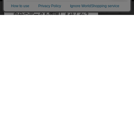
ボードゲームのプレイ履歴を記録し
て、
ボードゲームを検索する
自分のデータを管理しませんか？
約75,000人
がボドゲーマを利用中！
ボードゲームの新着レビュー
遊んだボードゲームを記録する
ボードゲーム会情報
気になるゲームのレビューを読む
お気に入り作品・所有リストの共
メカニクス特集
有
掲示板・トピックス
ログイン / 会員登録（10秒）
Google
X
ボドとも・会員一覧
Apple
Facebook
ボードゲーム業界コラム
または
ボドゲーマご利用案内
メールで会員登録
ボードゲーム通販