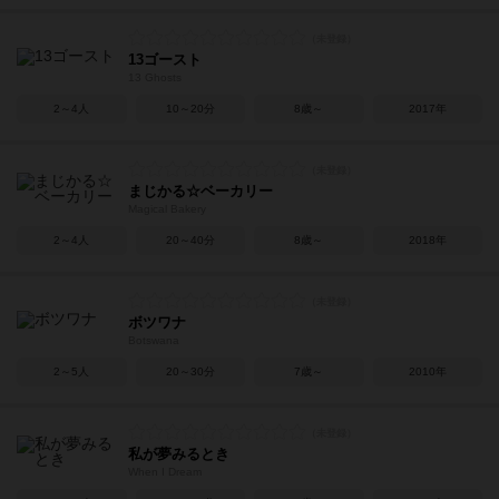
13ゴースト
13 Ghosts
2～4人
10～20分
8歳～
2017年
まじかる☆ベーカリー
Magical Bakery
2～4人
20～40分
8歳～
2018年
ボツワナ
Botswana
2～5人
20～30分
7歳～
2010年
私が夢みるとき
When I Dream