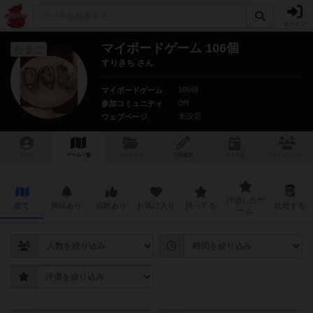
ログイン
マイボードゲーム 106個
たまご
すりきち さん
106個
マイボードゲーム
0件
参加コミュニティ
未設定
ウェブページ
トップ
ゲーム一覧
マイリスト
投稿履歴
ボ
ドゲ
会
コミュニティ
評価したゲ
全て
興味あり
経験あり
お気に入り
持ってる
比較する
ーム