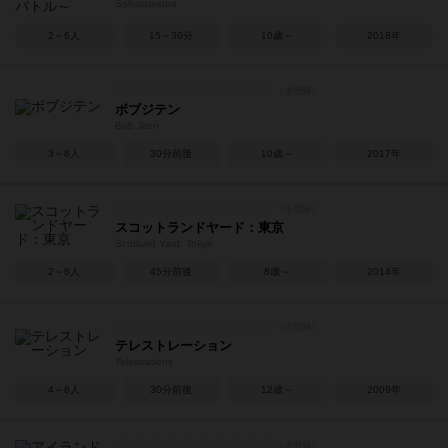
Sokuratesura
2～6人
15～30分
10歳～
2018年
ボブジテン
Bob Jiten
3～8人
30分前後
10歳～
2017年
スコットランドヤード：東京
Scotland Yard: Tokyo
2～6人
45分前後
8歳～
2014年
テレストレーション
Telestrations
4～8人
30分前後
12歳～
2009年