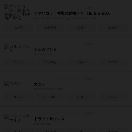
アグリコラ：牧場の動物たち THE BIG BOX
Agricola: All Creatures Big and Small – The Big Box
2人用
30分前後
10歳～
2018年
カルカソンヌ
Carcassonne
2～5人
30～45分
8歳～
2000年
カタン
Die Siedler von Catan
3～4人
40～60分
10歳～
1995年
ドラフトサウルス
Draftosaurus
2～5人
15分前後
8歳～
2019年