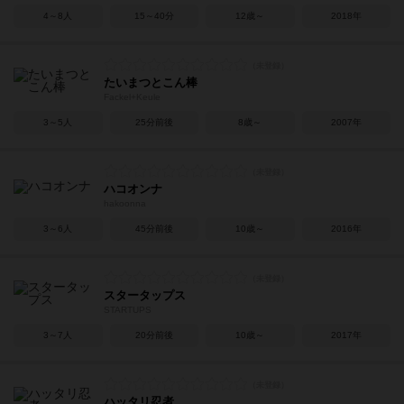
4～8人
15～40分
12歳～
2018年
たいまつとこん棒
Fackel+Keule
3～5人
25分前後
8歳～
2007年
ハコオンナ
hakoonna
3～6人
45分前後
10歳～
2016年
スタータップス
STARTUPS
3～7人
20分前後
10歳～
2017年
ハッタリ忍者