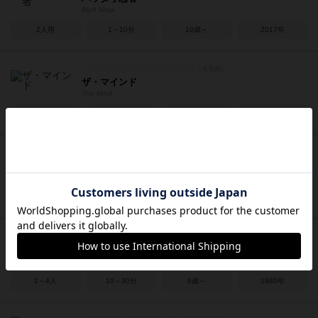
Bluff Ninja
2人用
1～10分
10歳～
2017年
ザ・マインド
The Mind
2～4人
15分前後
8歳～
2018年
ヒットマンガ
Hit Manga
3～10人
10～20分
6歳～
2010年
ラミィキューブ
Rummikub
2～4人
10～30分
8歳～
1980年