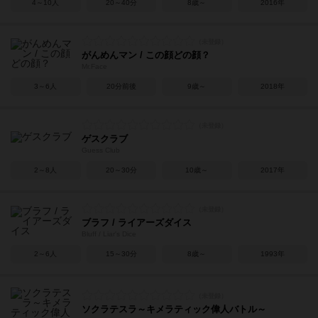
4～10人
20～40分
8歳～
2016年
がんめんマン / この顔どの顔？
Mr.Face
3～6人
20分前後
9歳～
2018年
ゲスクラブ
Guess Club
2～8人
20～30分
10歳～
2017年
ブラフ / ライアーズダイス
Bluff / Liar's Dice
2～6人
15～30分
8歳～
1993年
ソクラテスラ～キメラティック偉人バトル～