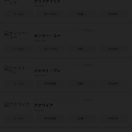
クリプティッド
Cryptid
3～5人
30～50分
10歳～
2018年
オンリー・ユー
Only You
3～10人
10～17分
8歳～
2019年
ジャスト・ワン
Just One
3～7人
20分前後
8歳～
2018年
アクワイア
Acquire
2～6人
90分前後
12歳～
1962年