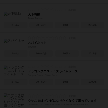
天下鳴動
Tenka Meidou
2～4人
20～40分
10歳～
2017年
スパイネット
SpyNet
2～4人
30～45分
10歳～
2017年
ドラゴンクエスト：スライムレース
Dragon Quest: Slime Race
2～5人
30～60分
10歳～
1992年
ウサこまはゾンビになりたくなくて困っています
Usakoma ha Zombee ni Naritakunakute Komatteimasu