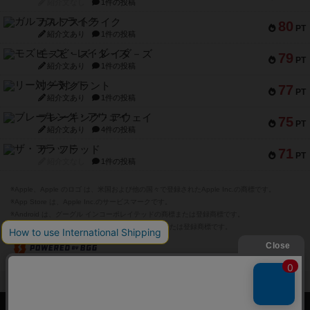
紹介文なし
1件の投稿
ガルフストライク
80
PT
紹介文あり
1件の投稿
モズビ－ズ・レイダ－ズ
79
PT
紹介文あり
1件の投稿
リー対グラント
77
PT
紹介文あり
1件の投稿
ブレーキング・アウェイ
75
PT
紹介文あり
4件の投稿
ザ・フラッド
71
PT
紹介文なし
1件の投稿
※Apple、Apple のロゴ は、米国および他の国々で登録されたApple Inc.の商標です。
※App Store は、Apple Inc.のサービスマークです。
※Android は、グーグル インコーポレイテッドの商標または登録商標です。
※Google Play とそのロゴは、Google Inc.の商標または登録商標です。
閉じる
ボドゲーマTOP
ボドとも一覧
すりきち
マイボードゲーム
ボドゲーマTOP