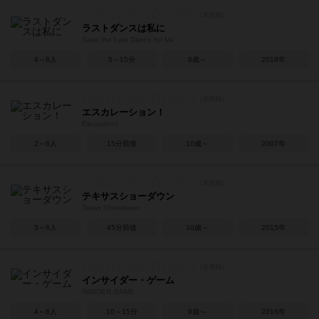
ラストダンスは私に
Save the Last Dance for Me
4～8人
5～15分
8歳～
2018年
エスカレーション！
Escalation!
2～6人
15分前後
10歳～
2007年
テキサスショーダウン
Texas Showdown
3～6人
45分前後
10歳～
2015年
インサイダー・ゲーム
INSIDER GAME
4～8人
10～15分
9歳～
2016年