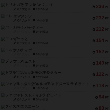
トリオンフ ア マレンゴ
236
PT
紹介文あり
1件の投稿
エレメンツ
232
PT
紹介文あり
4件の投稿
バー！パーティー
212
PT
紹介文なし
1件の投稿
ギョッと
154
PT
紹介文あり
1件の投稿
クルティボ
152
PT
紹介文なし
1件の投稿
ブラヴェスト
140
PT
紹介文なし
1件の投稿
ドブル：ポケットモンスター
122
PT
紹介文あり
4件の投稿
ジャンヌ・ダルク-オルレアン ドロー＆ライト
118
PT
紹介文なし
5件の投稿
ファースト・イン・フライト
94
PT
紹介文あり
3件の投稿
ダイススローン
88
PT