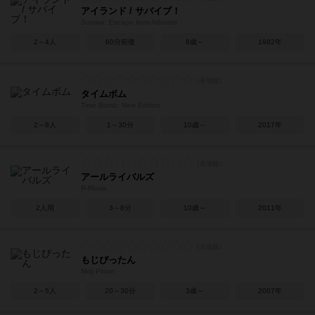
アイランド / サバイブ！
Survive: Escape from Atlantis!
2～4人
60分前後
8歳～
1982年
タイムボム
Time Bomb: New Edition
2～8人
1～30分
10歳～
2017年
アールライバルズ
R-Rivals
2人用
3～8分
10歳～
2011年
もじぴったん
Moji Pittan
2～5人
20～30分
3歳～
2007年