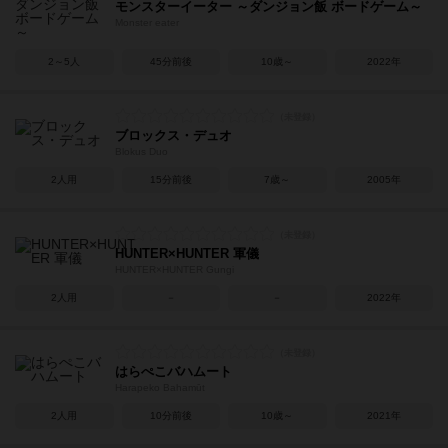
モンスターイーター ～ダンジョン飯 ボードゲーム～
Monster eater
2～5人
45分前後
10歳～
2022年
ブロックス・デュオ
Blokus Duo
2人用
15分前後
7歳～
2005年
HUNTER×HUNTER 軍儀
HUNTER×HUNTER Gungi
2人用
－
－
2022年
はらぺこバハムート
Harapeko Bahamūt
2人用
10分前後
10歳～
2021年