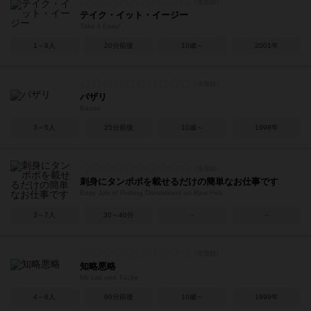
テイク・イット・イージー
Take it Easy!
1～8人
20分前後
10歳～
2001年
バザリ
Basari
3～5人
25分前後
10歳～
1998年
刺身にタンポポを載せるだけの簡単なお仕事です
Easy Job of Putting Dandelions on Raw Fish
3～7人
30～40分
－
－
知略悪略
Mit List und Tücke
4～6人
60分前後
10歳～
1999年