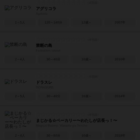
アグリコラ
Agricola
1～5人
120～140分
12歳～
2007年
禁断の島
Forbidden Island
2～4人
30～40分
10歳～
2010年
ドラスレ
DORASURE
2～5人
30～40分
10歳～
2014年
まじかる☆ベーカリー〜わたしが店長っ！〜
Magical Bakery: Watashi ga Tencho
2～4人
30～60分
10歳～
2018年