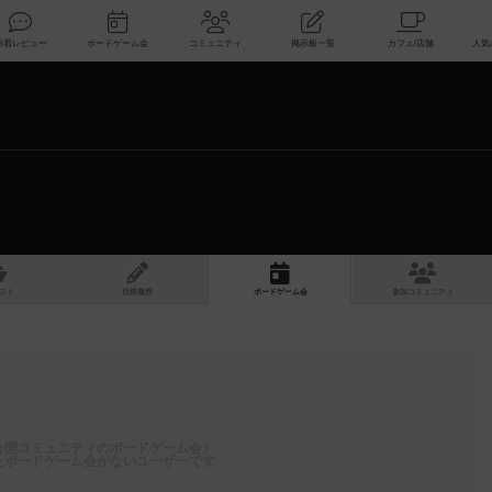
索
新着レビュー
ボードゲーム会
コミュニティ
掲示板一覧
スト
投稿履歴
ボ
ー
ドゲ
ーム
会
参加
コミュニティ
公開コミュニティのボードゲーム会）
たボードゲーム会がないユーザーです