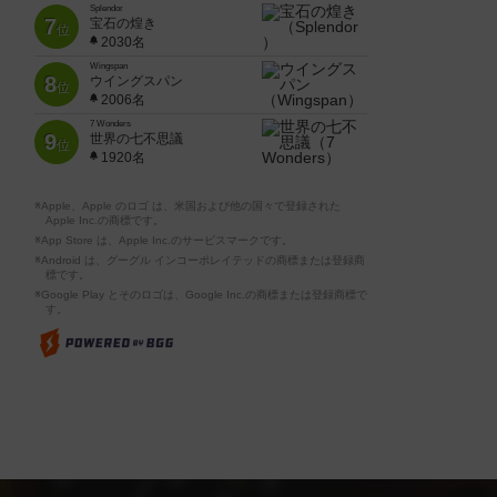
Splendor
7
宝石の煌き
位
2030名
Wingspan
8
ウイングスパン
位
2006名
7 Wonders
9
世界の七不思議
位
1920名
※Apple、Apple のロゴ は、米国および他の国々で登録された
Apple Inc.の商標です。
※App Store は、Apple Inc.のサービスマークです。
※Android は、グーグル インコーポレイテッドの商標または登録商
標です。
※Google Play とそのロゴは、Google Inc.の商標または登録商標で
す。