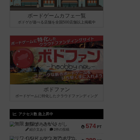
ボードゲームカフェ一覧
ボドゲが遊べる店舗を全国500店舗以上掲載中
ボドファン
ボードゲームに特化したクラウドファンディング
アクセス数 急上昇中
無限まちがいさがし
574
PT
紹介文あり
2件の投稿
リワイルド：サウスアメリカ