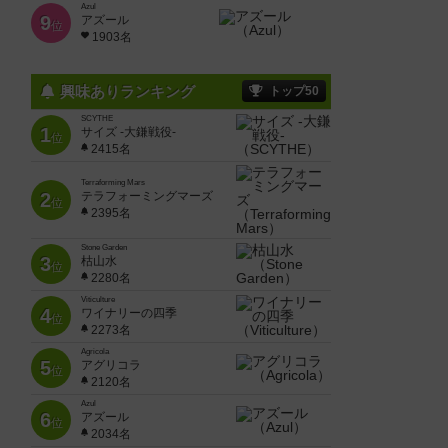
Azul
9
アズール
位
1903名
興味ありランキング
トップ50
SCYTHE
1
サイズ -大鎌戦役-
位
2415名
Terraforming Mars
2
テラフォーミングマーズ
位
2395名
Stone Garden
3
枯山水
位
2280名
Viticulture
4
ワイナリーの四季
位
2273名
Agricola
5
アグリコラ
位
2120名
Azul
6
アズール
位
2034名