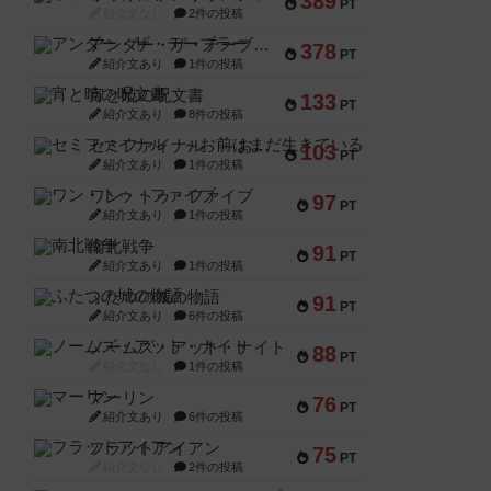
389
PT
紹介文なし
2件の投稿
アンダー・ザ・テーブラー
378
PT
紹介文あり
1件の投稿
宵と暁の呪文書
133
PT
紹介文あり
8件の投稿
セミファイナル ～お前はまだ生きている～
103
PT
紹介文あり
1件の投稿
ワン・トゥ・ファイブ
97
PT
紹介文あり
1件の投稿
南北戦争
91
PT
紹介文あり
1件の投稿
ふたつの城の物語
91
PT
紹介文あり
6件の投稿
ノームズ・アット・ナイト
88
PT
紹介文なし
1件の投稿
マーリン
76
PT
紹介文あり
6件の投稿
フラットアイアン
75
PT
紹介文なし
2件の投稿