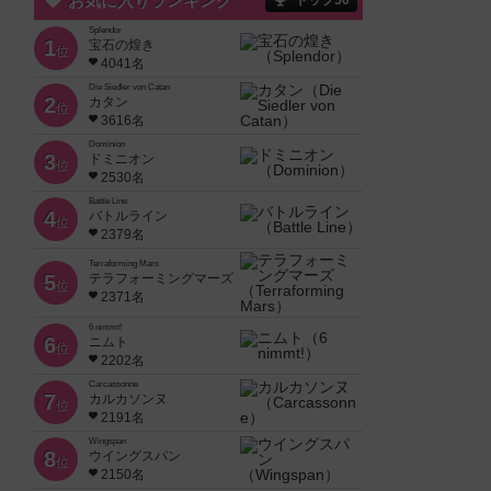
お気に入りランキング
トップ50
Splendor
1
宝石の煌き
位
4041名
Die Siedler von Catan
2
カタン
位
3616名
Dominion
3
ドミニオン
位
2530名
Battle Line
4
バトルライン
位
2379名
Terraforming Mars
5
テラフォーミングマーズ
位
2371名
6 nimmt!
6
ニムト
位
2202名
Carcassonne
7
カルカソンヌ
位
2191名
Wingspan
8
ウイングスパン
位
2150名