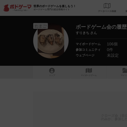
世界のボードゲームを楽しもう！
ボードゲーム専門の総合情報サイト
データベース
検
たまご
ボードゲーム会の履歴
すりきち さん
106個
マイボードゲーム
0件
参加コミュニティ
未設定
ウェブページ
トップ
マイボードゲーム
マイリ
クローズ会（非
のみか、参加し