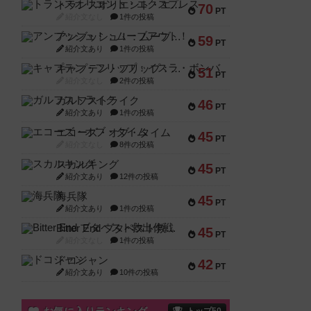
トランスオリエント・エクスプレス
70
PT
紹介文なし
1件の投稿
アンブッシュ！：ムーブアウト！
59
PT
紹介文あり
1件の投稿
キャプテン・フリップ：イスラ・ボンバ
51
PT
紹介文なし
2件の投稿
ガルフストライク
46
PT
紹介文あり
1件の投稿
エコーズ・オブ・タイム
45
PT
紹介文なし
8件の投稿
スカルキング
45
PT
紹介文あり
12件の投稿
海兵隊
45
PT
紹介文あり
1件の投稿
Bitter End ブタペスト救出作戦
45
PT
紹介文なし
1件の投稿
ドコジャン
42
PT
紹介文あり
10件の投稿