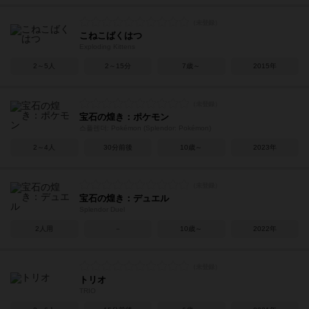
こねこばくはつ
Exploding Kittens
2～5人
2～15分
7歳～
2015年
宝石の煌き：ポケモン
스플렌더: Pokémon (Splendor: Pokémon)
2～4人
30分前後
10歳～
2023年
宝石の煌き：デュエル
Splendor Duel
2人用
－
10歳～
2022年
トリオ
TRIO