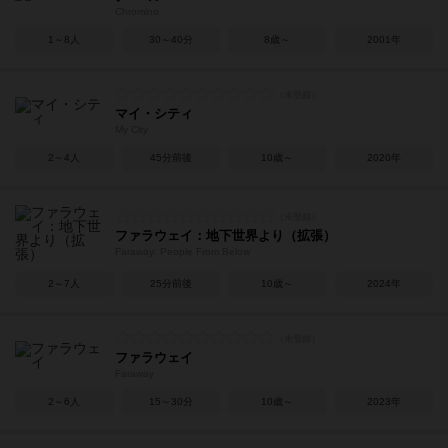
Chromino
1～8人
30～40分
8歳～
2001年
マイ・シティ
My City
2～4人
45分前後
10歳～
2020年
ファラウェイ：地下世界より（拡張）
Faraway: People From Below
2～7人
25分前後
10歳～
2024年
ファラウェイ
Faraway
2～6人
15～30分
10歳～
2023年