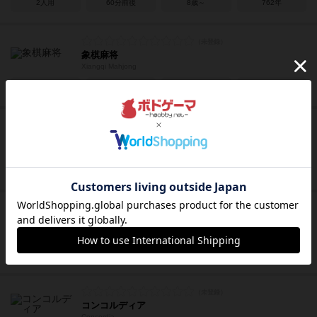
2人用
60分前後
8歳～
762年
象棋麻将
Xiangqi Mahjong
2～4人
30～60分
8歳～
－
ロレンツォ・イル・マニーフィコ
Lorenzo il Magnifico
2～4人
60～120分
12歳～
2016年
オルレアン
Orléans
2～4人
90分前後
12歳～
2014年
コンコルディア
Concordia