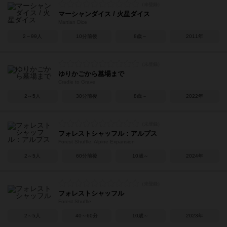
マーシャンダイス / 火星ダイス
Martian Dice
2～99人
10分前後
8歳～
2011年
ゆりかごから墓場まで
Cradle to Grave
2～5人
30分前後
8歳～
2022年
フォレストシャッフル：アルプス
Forest Shuffle: Alpine Expansion
2～5人
60分前後
10歳～
2024年
フォレストシャッフル
Forest Shuffle
2～5人
40～60分
10歳～
2023年