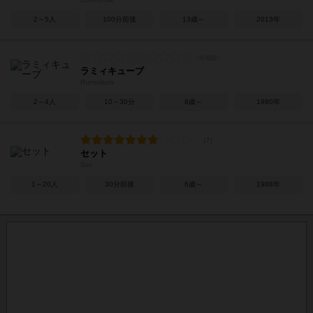
2～5人
100分前後
13歳～
2013年
ラミィキューブ
Rummikub
2～4人
10～30分
8歳～
1980年
セット
Set
1～20人
30分前後
6歳～
1988年