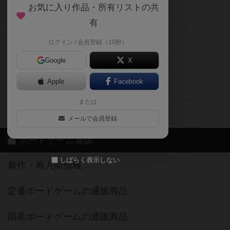
お気に入り作品・所有リストの共
メカニクス特集
有
掲示板・トピックス
ログイン / 会員登録（10秒）
Google
X
ボドとも・会員一覧
Apple
Facebook
ボードゲーム業界コラム
または
ボドゲーマご利用案内
メールで会員登録
ボードゲーム通販
しばらく表示しない
新作・再入荷情報
定番ボードゲームの通販商品
国産ボードゲームの通販商品