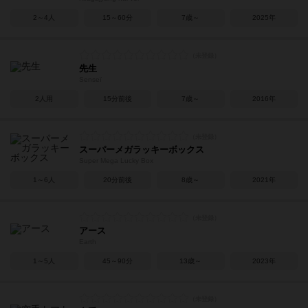
2～4人
15～60分
7歳～
2025年
先生
Senseï
2人用
15分前後
7歳～
2016年
スーパーメガラッキーボックス
Super Mega Lucky Box
1～6人
20分前後
8歳～
2021年
アース
Earth
1～5人
45～90分
13歳～
2023年