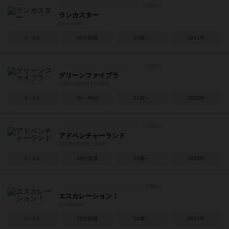
ランカスター
Lancaster
2～5人
60分前後
10歳～
2011年
グリーンファイブラ
THE GREEN FIVURA
3～4人
30～40分
11歳～
2022年
アドベンチャーランド
ADVENTURE LAND
2～4人
45分前後
10歳～
2015年
エスカレーション！
Escalation!
2～6人
15分前後
10歳～
2007年