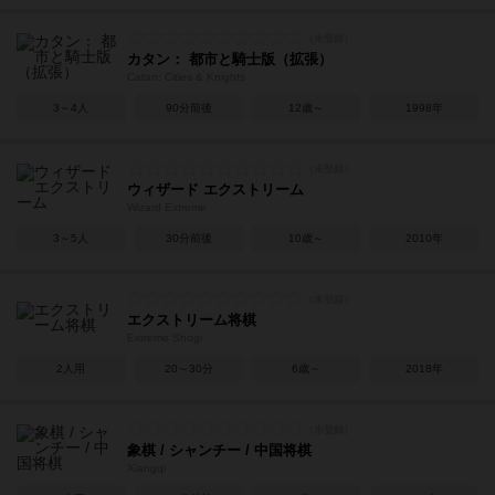
カタン： 都市と騎士版（拡張）
Catan: Cities & Knights
3～4人
90分前後
12歳～
1998年
ウィザード エクストリーム
Wizard Extreme
3～5人
30分前後
10歳～
2010年
エクストリーム将棋
Extreme Shogi
2人用
20～30分
6歳～
2018年
象棋 / シャンチー / 中国将棋
Xiangqi