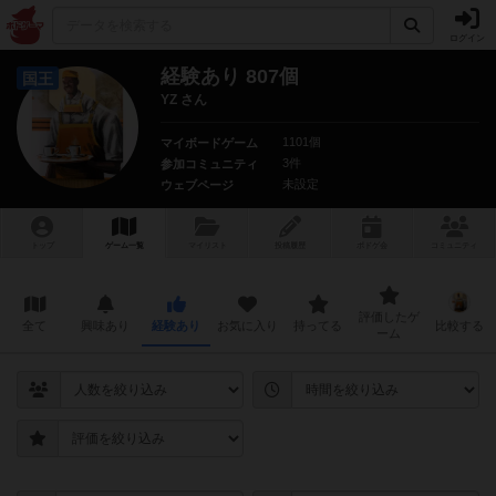
ログイン
経験あり 807個
国王
YZ さん
1101個
マイボードゲーム
3件
参加コミュニティ
未設定
ウェブページ
トップ
ゲーム一覧
マイリスト
投稿履歴
ボ
ドゲ
会
コミュニティ
評価したゲ
全て
興味あり
経験あり
お気に入り
持ってる
比較する
ーム