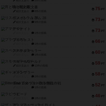
紹介文あり
2件の投稿
宵と暁の呪文書
75
PT
紹介文あり
8件の投稿
リスボン・トラム 28
73
PT
紹介文あり
9件の投稿
アマナイト
73
PT
紹介文なし
1件の投稿
ブラヴェスト
66
PT
紹介文なし
1件の投稿
スペクタキュラー
60
PT
紹介文なし
1件の投稿
スモールワールド
59
PT
紹介文あり
13件の投稿
ギャンブラー
58
PT
紹介文なし
2件の投稿
Bitter End ブタペスト救出作戦
52
PT
紹介文なし
1件の投稿
ラピード
46
PT
紹介文なし
1件の投稿
ザ・フラッフィー・ライト