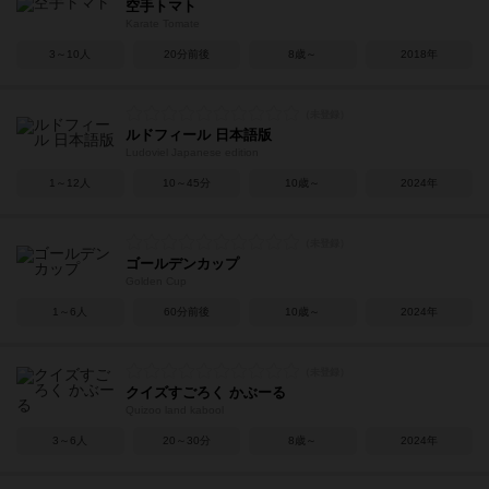
空手トマト
Karate Tomate
3～10人
20分前後
8歳～
2018年
ルドフィール 日本語版
Ludoviel Japanese edition
1～12人
10～45分
10歳～
2024年
ゴールデンカップ
Golden Cup
1～6人
60分前後
10歳～
2024年
クイズすごろく かぶーる
Quizoo land kabool
3～6人
20～30分
8歳～
2024年