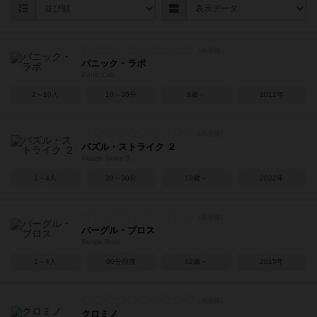
パニック・ラボ
Panic Lab
2～10人
10～30分
8歳～
2012年
パズル・ストライク ２
Puzzle Strike 2
1～4人
20～30分
13歳～
2022年
バーグル・ブロス
Burgle Bros.
1～4人
90分前後
12歳～
2015年
クロミノ