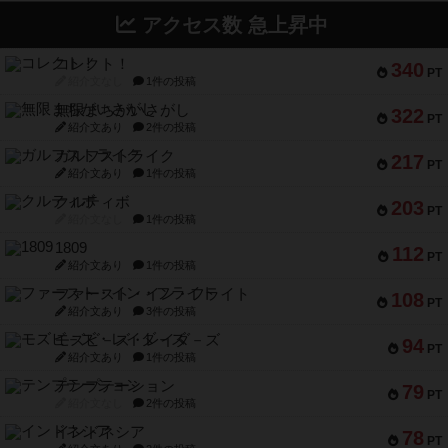
アクセス数 急上昇中
コレクト！
340
PT
紹介文なし
1件の投稿
無限まちがいさがし
322
PT
紹介文あり
2件の投稿
ガルフストライク
217
PT
紹介文あり
1件の投稿
クルティボ
203
PT
紹介文なし
1件の投稿
1809
112
PT
紹介文あり
1件の投稿
ファースト・イン・フライト
108
PT
紹介文あり
3件の投稿
モズビ－ズ・レイダ－ズ
94
PT
紹介文あり
1件の投稿
テンプテーション
79
PT
紹介文なし
2件の投稿
インドネシア
78
PT