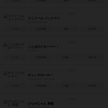
2～6人
15分前後
6歳～
2021年
コリドール パックマン
Quoridor Pac-Man
2～5人
15分前後
8歳～
2024年
ことばのクローバー！
So Clover!
3～6人
30分前後
10歳～
2021年
ギャングポーカー
Gang Poker / The Gang
3～6人
20分前後
10歳～
2024年
ひらがじゃん 牌版
hiragajyang hai ver