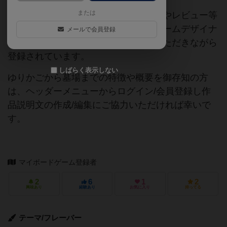
または
当サイトに掲載されている作品説明文やレビュー等
の情報は、ボドゲーマ運営事務局・ゲームデザイナ
メールで会員登録
ーご本人様・有志の皆様にご協力をいただきながら
登録されています。
しばらく表示しない
ゆりかごから墓場までの特徴や概要を御存知の方
は、ヘッダーメニューからログイン/会員登録し作
品説明文の作成/編集にご協力いただければ幸いで
す。
マイボードゲーム登録者
2
6
1
2
興味あり
経験あり
お気に入り
持ってる
テーマ/フレーバー