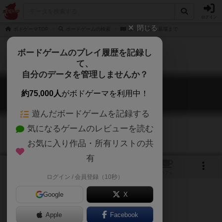
ログイン
閉じる
ボドゲーマTOP
ボードゲームの検索
ゆりかごから墓場まで
ボードゲームのプレイ履歴を記録し
て、
自分のデータを管理しませんか？
ゆりかごから墓場まで
約75,000人
がボドゲーマを利用中！
Cradle to Grave
遊んだボードゲームを記録する
気になるゲームのレビューを読む
お気に入り作品・所有リストの共
有
1
トップ
画像
動画
レビュー
カフェ
ログイン / 会員登録（10秒）
Google
X
Apple
ご協力ください
Facebook