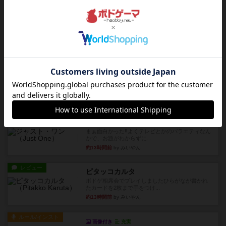
レビュー
ヘックメック
サイコロゲームです1から5までの数字と芋虫がか
かれたダイス。これを振っ...
約13時間前
by みいやん
レビュー
ハゲタカのえじき
超有名なゲームですが、初めてプレイしました。1
から15までのカードがプ...
約13時間前
by みいやん
レビュー
ジャスト・ワン
まぁ面白かった‼️よくテレビとかのバラエティなん
かで、お題がわからずに...
約13時間前
by みいやん
レビュー
ピタッコカルタ
ボドゲ相席会でプレイしましたひらがなが書かれ
たカードを2枚まで手をつけ...
約13時間前
by みいやん
ルール/インスト
画像付き
充実