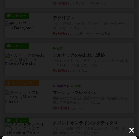
約3時間前
by オグランド（Oguland）
レビュー
デクリプト
プレイ感がしっかりしてるから、超ボードゲーム
やったなって感じ。パーティ...
約5時間前
by ヒロ(新！ボードゲーム家族)
レビュー
充実
アルナックの失われし遺跡
アナログ対人プレイ数回。クニツィア先生の名作
「エルドラドを探して」にあ...
約7時間前
by おーちゃん
ルール/インスト
画像付き
充実
マーケットフレッシュ
目的あなたの店先に農産物の木箱を戦略的に積み
重ねて在庫を最大化し、競合...
約11時間前
by jurong
レビュー
メメントオンラインタクティクス
どんどん物量が増えて大変になっていく押し付け
合いが楽しいゲーム盛り上が...
約11時間前
by nekomanma222