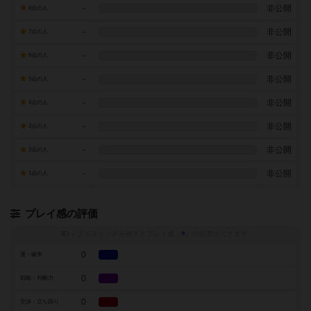
-
非公開
8点の人
-
非公開
7点の人
-
非公開
6点の人
-
非公開
5点の人
-
非公開
4点の人
-
非公開
3点の人
-
非公開
2点の人
-
非公開
1点の人
プレイ感の評価
トグルスイッチを押すとプレイ感（
※
）の投票ができます
0
運・確率
0
戦略・判断力
0
交渉・立ち回り