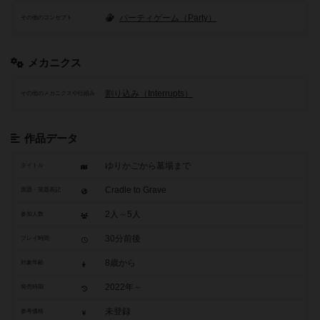
パーティゲーム（Party）
その他のコンセプト
メカニクス
割り込み（Interrupts）
その他のメカニクスや仕組み
作品データ
ゆりかごから墓場まで
タイトル
Cradle to Grave
原題・英題表記
2人～5人
参加人数
30分前後
プレイ時間
8歳から
対象年齢
2022年～
発売時期
未登録
参考価格