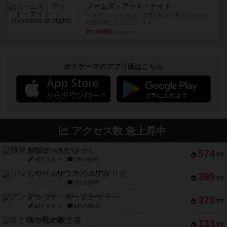
ノームズ・アット・ナイト
ベネボレンス女王は、忠実な臣民を称えるための
祝宴を開こうとしています。...
約14時間前
by jurong
ボドゲーマのアプリ版はこちら
アクセス数 急上昇中
無限まちがいさがし
574
PT
紹介文あり
2件の投稿
リワイルド：サウスアメリカ
389
PT
紹介文なし
2件の投稿
アンダー・ザ・テーブラー
378
PT
紹介文あり
1件の投稿
宵と暁の呪文書
133
PT