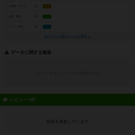
0
心理戦・ブラフ
0
攻防・戦闘
0
アート・外見
似たプレイ感のゲームを探す→
データに関する報告
ログインするとフォームが表示されます
レビュー 0件
投稿を募集しています