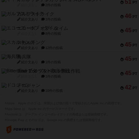
51
PT
紹介文なし
2件の投稿
ガルフストライク
46
PT
紹介文あり
1件の投稿
エコーズ・オブ・タイム
45
PT
紹介文なし
8件の投稿
スカルキング
45
PT
紹介文あり
12件の投稿
海兵隊
45
PT
紹介文あり
1件の投稿
Bitter End ブタペスト救出作戦
45
PT
紹介文なし
1件の投稿
ドコジャン
42
PT
紹介文あり
10件の投稿
※Apple、Apple のロゴ は、米国および他の国々で登録されたApple Inc.の商標です。
※App Store は、Apple Inc.のサービスマークです。
※Android は、グーグル インコーポレイテッドの商標または登録商標です。
※Google Play とそのロゴは、Google Inc.の商標または登録商標です。