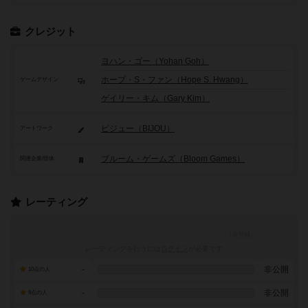
クレジット
ヨハン・ゴー（Yohan Goh）
ホープ・S・ファン（Hope S. Hwang）
ゲームデザイン
ゲイリー・キム（Gary Kim）
ビジュー（BIJOU）
アートワーク
ブルーム・ゲームズ（Bloom Games）
関連企業/団体
レーティング
レーティングを行うには
ログイン
が必要です
-
非公開
10点の人
-
非公開
9点の人