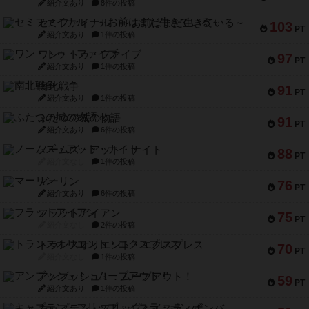
紹介文あり
8件の投稿
セミファイナル ～お前はまだ生きている～
103
PT
紹介文あり
1件の投稿
ワン・トゥ・ファイブ
97
PT
紹介文あり
1件の投稿
南北戦争
91
PT
紹介文あり
1件の投稿
ふたつの城の物語
91
PT
紹介文あり
6件の投稿
ノームズ・アット・ナイト
88
PT
紹介文なし
1件の投稿
マーリン
76
PT
紹介文あり
6件の投稿
フラットアイアン
75
PT
紹介文なし
2件の投稿
トランスオリエント・エクスプレス
70
PT
紹介文なし
1件の投稿
アンブッシュ！：ムーブアウト！
59
PT
紹介文あり
1件の投稿
キャプテン・フリップ：イスラ・ボンバ