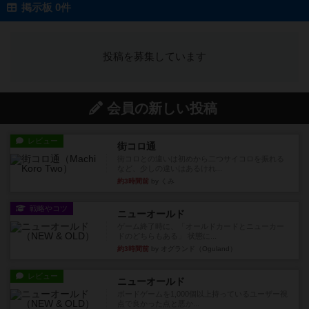
掲示板 0件
投稿を募集しています
会員の新しい投稿
レビュー
街コロ通
街コロとの違いは初めから二つサイコロを振れる
など、少しの違いはあるけれ...
約3時間前
by くみ
戦略やコツ
ニューオールド
ゲーム終了時に、「オールドカードとニューカー
ドのどちらもある」 状態に...
約3時間前
by オグランド（Oguland）
レビュー
ニューオールド
ボードゲームを1,000個以上持っているユーザー視
点で良かった点と悪か...