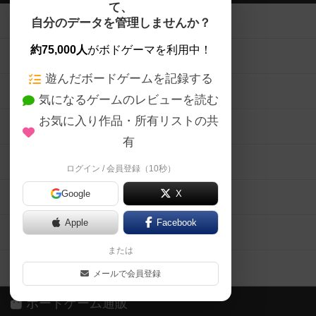
て、
ボードゲームを検索する
自分のデータを管理しませんか？
約75,000人
がボドゲーマを利用中！
ボードゲームの新着レビュー
遊んだボードゲームを記録する
ボードゲーム会情報
気になるゲームのレビューを読む
お気に入り作品・所有リストの共
メカニクス特集
有
掲示板・トピックス
ログイン / 会員登録（10秒）
Google
X
ボドとも・会員一覧
Apple
Facebook
ボードゲーム業界コラム
または
ボドゲーマご利用案内
メールで会員登録
ボードゲーム通販