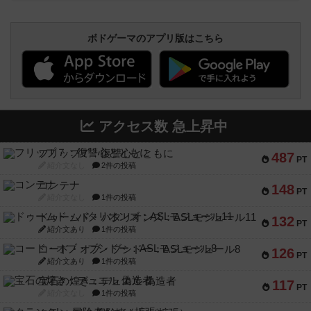
ボドゲーマのアプリ版はこちら
アクセス数 急上昇中
フリップ７：復讐心とともに
487
PT
紹介文なし
2件の投稿
コンテナ
148
PT
紹介文なし
1件の投稿
ドゥームド・バタリオンズ：ASLモジュール11
132
PT
紹介文あり
1件の投稿
コード・オブ・ブシドー：ASLモジュール8
126
PT
紹介文あり
1件の投稿
宝石の煌き：デュエル 偽造者
117
PT
紹介文なし
1件の投稿