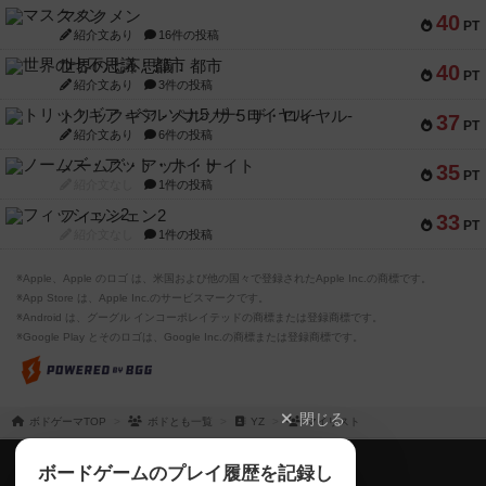
マスクメン
40
PT
紹介文あり
16件の投稿
世界の七不思議：都市
40
PT
紹介文あり
3件の投稿
トリックギア - ペルソナ5 ザ・ロイヤル-
37
PT
紹介文あり
6件の投稿
ノームズ・アット・ナイト
35
PT
紹介文なし
1件の投稿
フィッシェン2
33
PT
紹介文なし
1件の投稿
※Apple、Apple のロゴ は、米国および他の国々で登録されたApple Inc.の商標です。
※App Store は、Apple Inc.のサービスマークです。
※Android は、グーグル インコーポレイテッドの商標または登録商標です。
※Google Play とそのロゴは、Google Inc.の商標または登録商標です。
閉じる
ボドゲーマTOP
ボドとも一覧
YZ
マイリスト
ボドゲーマTOP
ボードゲームのプレイ履歴を記録し