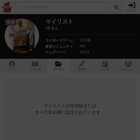
ログイン
マイリスト
皇帝
YZ さん
1101個
マイボードゲーム
3件
参加コミュニティ
未設定
ウェブページ
トップ
ゲーム一覧
マイリスト
投稿履歴
ボ
ドゲ
会
コミュニティ
マイリストが未登録または
すべて非公開に設定されています。