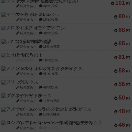
クランク! ：冒険者たち（拡張）
101
PT
紹介文あり
4件の投稿
マーケットフレッシュ
80
PT
紹介文あり
1件の投稿
クロス・オブ・アイアン
68
PT
紹介文あり
3件の投稿
ふたつの街の物語
65
PT
紹介文あり
18件の投稿
とうほうの！
61
PT
紹介文なし
1件の投稿
メメントオンラインタクティクス
58
PT
紹介文あり
4件の投稿
ブリックス
56
PT
紹介文あり
4件の投稿
ダグエイトチェス
50
PT
紹介文あり
11件の投稿
アズール：シントラのステンドグラス
48
PT
紹介文あり
18件の投稿
ロシアン・キャンペーン：第5版デラックス
46
PT
紹介文あり
0件の投稿