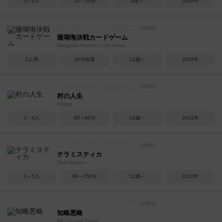
2～5人
15～30分
8歳～
2018年
珊瑚海決戦カードゲーム
Sangokai Kessen Card Game
2人用
30分前後
12歳～
2019年
村の人生
Village
2～4人
60～90分
12歳～
2011年
テラミスティカ
Terra Mystica
2～5人
60～150分
12歳～
2012年
知略悪略
Mit List und Tücke