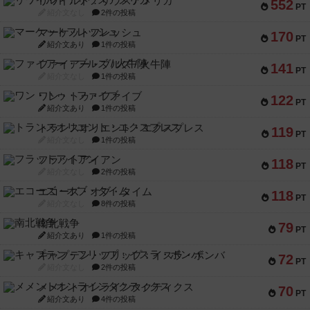
リワイルド：サウスアメリカ
552
PT
紹介文なし
2件の投稿
マーケットフレッシュ
170
PT
紹介文あり
1件の投稿
ファイアー・ブルズ / 火牛陣
141
PT
紹介文なし
1件の投稿
ワン・トゥ・ファイブ
122
PT
紹介文あり
1件の投稿
トランスオリエント・エクスプレス
119
PT
紹介文なし
1件の投稿
フラットアイアン
118
PT
紹介文なし
2件の投稿
エコーズ・オブ・タイム
118
PT
紹介文なし
8件の投稿
南北戦争
79
PT
紹介文あり
1件の投稿
キャプテン・フリップ：イスラ・ボンバ
72
PT
紹介文なし
2件の投稿
メメントオンラインタクティクス
70
PT
紹介文あり
4件の投稿