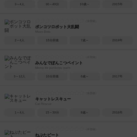
3～4人
30～40分
10歳～
2015年
ポンコツロボット大乱闘
Moon-Bots
2～4人
15分前後
7歳～
2019年
みんなでぽんこつペイント
Minna de ponkotsu paint
3～12人
10分前後
6歳～
2017年
キャットレスキュー
Cat Rescue
1～4人
15～30分
8歳～
2018年
ねぶたビート