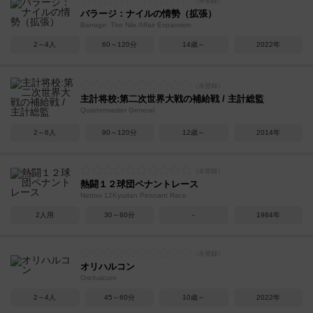
バラージ：ナイルの情勢（拡張）
Barrage: The Nile Affair Expansion
2～4人
60～120分
14歳～
2022年
主計将校:第二次世界大戦の補給戦 / 主計総監
Quartermaster General
2～6人
90～120分
12歳～
2014年
熱闘１２球団ペナントレース
Nettou 12Kyudan Pennant Race
2人用
30～60分
－
1984年
オリハルコン
Orichalcum
2～4人
45～60分
10歳～
2022年