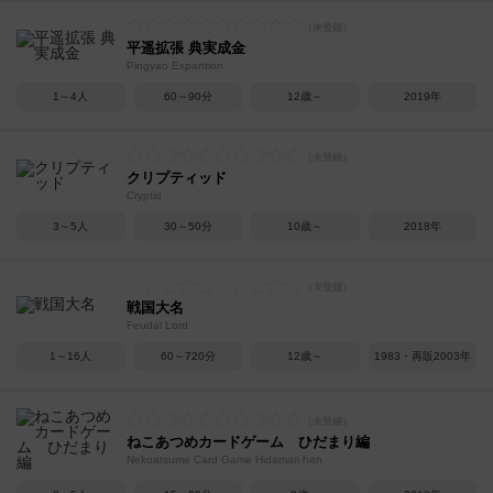
平遥拡張 典実成金
Pingyao Expantion
1～4人
60～90分
12歳～
2019年
クリプティッド
Cryptid
3～5人
30～50分
10歳～
2018年
戦国大名
Feudal Lord
1～16人
60～720分
12歳～
1983・再販2003年
ねこあつめカードゲーム ひだまり編
Nekoatsume Card Game Hidamari hen