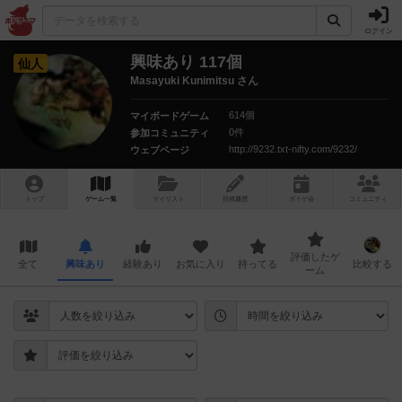
ログイン
興味あり 117個
仙人
Masayuki Kunimitsu さん
614個
マイボードゲーム
0件
参加コミュニティ
http://9232.txt-nifty.com/9232/
ウェブページ
トップ
ゲーム一覧
マイリスト
投稿履歴
ボ
ドゲ
会
コミュニティ
評価したゲ
全て
興味あり
経験あり
お気に入り
持ってる
比較する
ーム