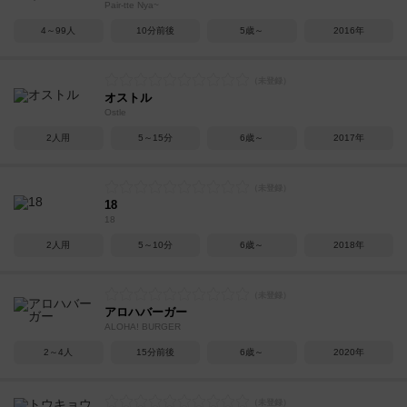
Pair-tte Nya~
4～99人
10分前後
5歳～
2016年
オストル
Ostle
2人用
5～15分
6歳～
2017年
18
18
2人用
5～10分
6歳～
2018年
アロハバーガー
ALOHA! BURGER
2～4人
15分前後
6歳～
2020年