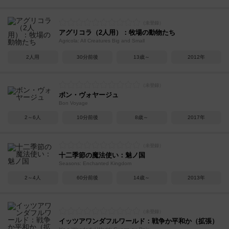
アグリコラ（2人用）：牧場の動物たち
Agricola: All Creatures Big and Small
2人用
30分前後
13歳～
2012年
ボン・ヴォヤージュ
Bon Voyage
2～6人
10分前後
8歳～
2017年
十二季節の魔法使い：魅ノ国
Seasons: Enchanted Kingdom
2～4人
60分前後
14歳～
2013年
イッツアワンダフルワールド：戦争か平和か（拡張）