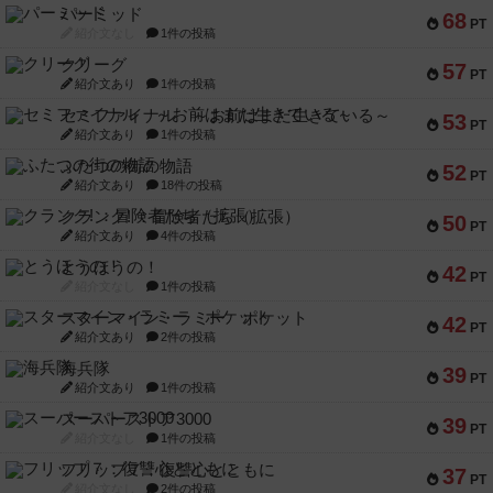
パーミッド
68
PT
紹介文なし
1件の投稿
クリーグ
57
PT
紹介文あり
1件の投稿
セミファイナル ～お前はまだ生きている～
53
PT
紹介文あり
1件の投稿
ふたつの街の物語
52
PT
紹介文あり
18件の投稿
クランク! ：冒険者たち（拡張）
50
PT
紹介文あり
4件の投稿
とうほうの！
42
PT
紹介文なし
1件の投稿
スターマイン・ラミー ポケット
42
PT
紹介文あり
2件の投稿
海兵隊
39
PT
紹介文あり
1件の投稿
スーパーストア3000
39
PT
紹介文なし
1件の投稿
フリップ７：復讐心とともに
37
PT
紹介文なし
2件の投稿