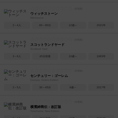
ウィッチストーン
Witchstone
2～4人
60～90分
12歳～
2021年
スコットランドヤード
Scotland Yard
3～6人
45分前後
10歳～
1983年
センチュリー：ゴーレム
Century: Golem Edition
2～5人
30～45分
8歳～
2017年
横濱紳商伝：改訂版
Yokohama: New Edition