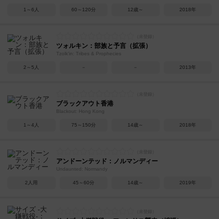
1～6人
60～120分
12歳～
2018年
ツォルキン：部族と予言（拡張）
Tzolk'in: Tribes & Prophecies
2～5人
－
－
2013年
ブラックアウト香港
Blackout: Hong Kong
1～4人
75～150分
14歳～
2018年
アンドーンテッド：ノルマンディー
Undaunted: Normandy
2人用
45～60分
14歳～
2019年