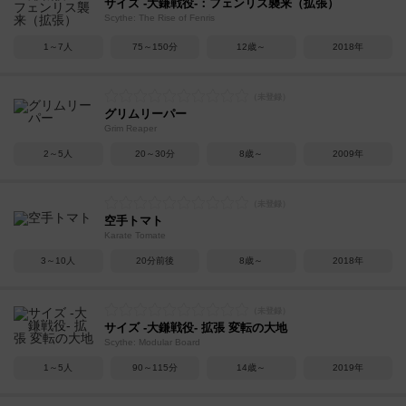
サイズ -大鎌戦役-：フェンリス襲来（拡張）
Scythe: The Rise of Fenris
1～7人
75～150分
12歳～
2018年
グリムリーパー
Grim Reaper
2～5人
20～30分
8歳～
2009年
空手トマト
Karate Tomate
3～10人
20分前後
8歳～
2018年
サイズ -大鎌戦役- 拡張 変転の大地
Scythe: Modular Board
1～5人
90～115分
14歳～
2019年