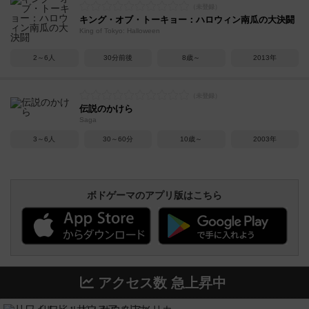
キング・オブ・トーキョー：ハロウィン南瓜の大決闘
King of Tokyo: Halloween
2～6人
30分前後
8歳～
2013年
伝説のかけら
Saga
3～6人
30～60分
10歳～
2003年
ボドゲーマのアプリ版はこちら
アクセス数 急上昇中