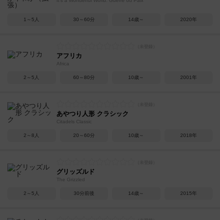
It's a Wonderful World: Guerre ou Paix
1～5人
30～60分
14歳～
2020年
アフリカ
Africa
2～5人
60～80分
10歳～
2001年
あやつり人形 クラシック
Citadels Classic
2～8人
20～60分
10歳～
2018年
グリッズルド
The Grizzled
2～5人
30分前後
14歳～
2015年