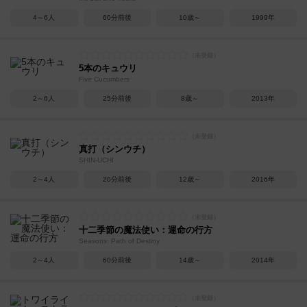
4～6人
60分前後
10歳～
1999年
5本のキュウリ
Five Cucumbers
2～6人
25分前後
8歳～
2013年
真打（シンウチ）
SHIN-UCHI
2～4人
20分前後
12歳～
2016年
十二季節の魔法使い：運命の行方
Seasons: Path of Destiny
2～4人
60分前後
14歳～
2014年