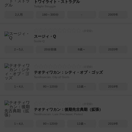
トワイライト・ストラグル
Twilight Struggle
2人用
180～300分
－
2005年
スージィ・Q
Suzie-Q
2～5人
20分前後
8歳～
2020年
テオティワカン：シティ・オブ・ゴッズ
Teotihuacan: City of Gods
1～4人
90～120分
12歳～
2018年
テオティワカン：後期先古典期（拡張）
Teotihuacan: Late Preclassic Period
1～4人
90～120分
12歳～
2019年