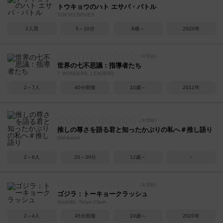
トウキョウのハト エサバ・バトル
TOKYO DOVES
2人用
5～10分
8歳～
2020年
世界の七不思議：指導者たち
7 WONDERS: LEADERS
2～7人
40分前後
10歳～
2011年
推しの尊さを語る君と知ったかぶりの私へ＃推し語り
Oshikatari
2～6人
20～30分
12歳～
－
ゴジラ：トーキョークラッシュ
Godzilla: Tokyo Clash
2～4人
45分前後
10歳～
2020年