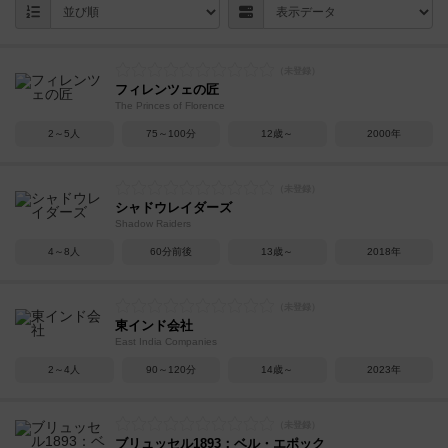
フィレンツェの匠
The Princes of Florence
2～5人
75～100分
12歳～
2000年
シャドウレイダーズ
Shadow Raiders
4～8人
60分前後
13歳～
2018年
東インド会社
East India Companies
2～4人
90～120分
14歳～
2023年
ブリュッセル1893：ベル・エポック