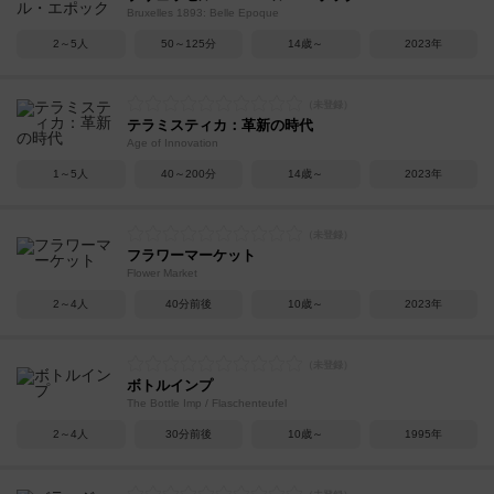
Bruxelles 1893: Belle Epoque
2～5人
50～125分
14歳～
2023年
テラミスティカ：革新の時代
Age of Innovation
1～5人
40～200分
14歳～
2023年
フラワーマーケット
Flower Market
2～4人
40分前後
10歳～
2023年
ボトルインプ
The Bottle Imp / Flaschenteufel
2～4人
30分前後
10歳～
1995年