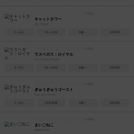
キャットタワー
Cat Tower
2～4人
10～15分
8歳～
2019年
ラスベガス：ロイヤル
Las Vegas Royale
2～5人
20～45分
8歳～
2019年
ぎゅうぎゅうゴースト
Gyu gyu Ghost
1～6人
15分前後
5歳～
2019年
まいごねこ
Maigoneko