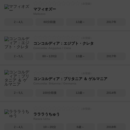
マフィオズー
Mafiozoo
2～4人
60分前後
12歳～
2017年
コンコルディア：エジプト・クレタ
Concordia: Aegyptus / Creta
2～5人
60～120分
12歳～
2017年
コンコルディア：ブリタニア ＆ ゲルマニア
Concordia: Britannia / Germania
2～5人
100分前後
12歳～
2014年
ラララうちゅう
Rarara Uchu
2～4人
10～20分
6歳～
2018年