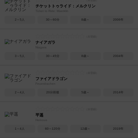
チケットトゥライド：メルクリン
Ticket to Ride: Maerklin
2～5人
30～60分
8歳～
2006年
ナイアガラ
Niagara
3～5人
30～45分
8歳～
2004年
ファイアドラゴン
Feuerdrachen
2～4人
20分前後
5歳～
2014年
平遥
Heinous
1～4人
60～120分
12歳～
2019年