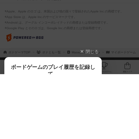
※Apple、Apple のロゴ は、米国および他の国々で登録されたApple Inc.の商標です。
※App Store は、Apple Inc.のサービスマークです。
※Android は、グーグル インコーポレイテッドの商標または登録商標です。
※Google Play とそのロゴは、Google Inc.の商標または登録商標です。
閉じる
ボドゲーマTOP
ボドとも一覧
Masayuki Kunimitsu
マイボードゲーム
ボドゲーマTOP
ボードゲームのプレイ履歴を記録し
て、
ボードゲームを検索する
自分のデータを管理しませんか？
約75,000人
がボドゲーマを利用中！
ボードゲームの新着レビュー
遊んだボードゲームを記録する
ボードゲーム会情報
気になるゲームのレビューを読む
お気に入り作品・所有リストの共
メカニクス特集
有