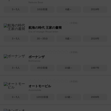
Nebuta Beat
3～5人
10分前後
6歳～
2019年
航海の時代 王家の書簡
Era of voyage Royal letter
3～5人
30～35分
8歳～
2016年
ボーナンザ
Bohnanza
3～5人
45分前後
10歳～
1997年
オートモービル
Automobile
3～5人
120分前後
12歳～
2009年