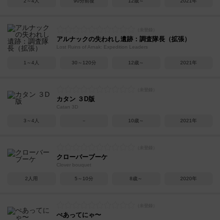
2～4人
90分前後
12歳～
2021年
アルナックの失われし遺跡：調査隊長（拡張）
Lost Ruins of Arnak: Expedition Leaders
1～4人
30～120分
12歳～
2021年
カタン ３D版
Catan 3D
3～4人
－
10歳～
2021年
クローバーブーケ
Clover bouquet
2人用
5～10分
8歳～
2020年
ぺあってにゃ〜