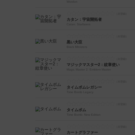
Wordon
カタン：宇宙開拓者
Catan: Starfarers
黒い大臣
Black Ministers
マジックマスター2：紋章使い
Magic Master 2: Emblem Master
タイムボムレガシー
Time Bomb Legacy
タイムボム
Time Bomb: New Edition
カートグラファー