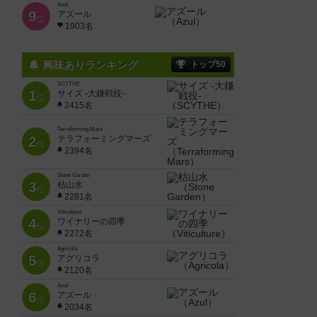
Azul
9
アズール
位
1903名
興味ありランキング
トップ50
SCYTHE
1
サイズ -大鎌戦役-
位
2415名
Terraforming Mars
2
テラフォーミングマーズ
位
2394名
Stone Garden
3
枯山水
位
2281名
Viticulture
4
ワイナリーの四季
位
2272名
Agricola
5
アグリコラ
位
2120名
Azul
6
アズール
位
2034名