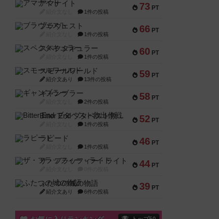
アマナイト
73
PT
紹介文なし
1件の投稿
ブラヴェスト
66
PT
紹介文なし
1件の投稿
スペクタキュラー
60
PT
紹介文なし
1件の投稿
スモールワールド
59
PT
紹介文あり
13件の投稿
ギャンブラー
58
PT
紹介文なし
2件の投稿
Bitter End ブタペスト救出作戦
52
PT
紹介文なし
1件の投稿
ラピード
46
PT
紹介文なし
1件の投稿
ザ・フラッフィー・ライト
44
PT
紹介文なし
0件の投稿
ふたつの城の物語
39
PT
紹介文あり
6件の投稿