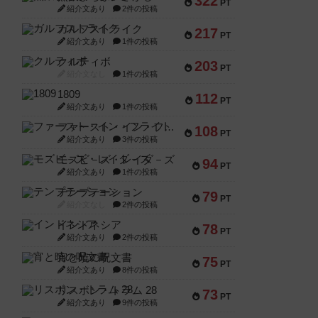
322
PT
紹介文あり
2件の投稿
ガルフストライク
217
PT
紹介文あり
1件の投稿
クルティボ
203
PT
紹介文なし
1件の投稿
1809
112
PT
紹介文あり
1件の投稿
ファースト・イン・フライト
108
PT
紹介文あり
3件の投稿
モズビ－ズ・レイダ－ズ
94
PT
紹介文あり
1件の投稿
テンプテーション
79
PT
紹介文なし
2件の投稿
インドネシア
78
PT
紹介文あり
2件の投稿
宵と暁の呪文書
75
PT
紹介文あり
8件の投稿
リスボン・トラム 28
73
PT
紹介文あり
9件の投稿