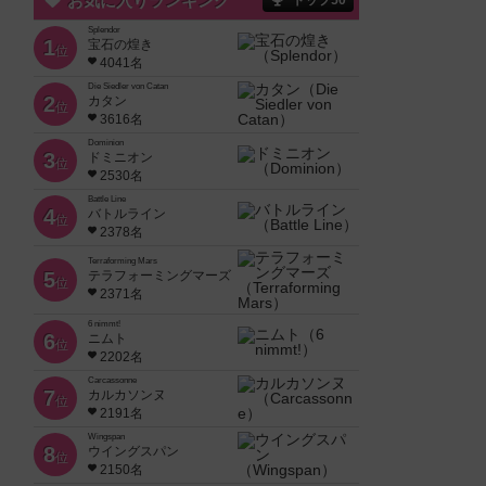
お気に入りランキング
トップ50
Splendor
1
宝石の煌き
位
4041名
Die Siedler von Catan
2
カタン
位
3616名
Dominion
3
ドミニオン
位
2530名
Battle Line
4
バトルライン
位
2378名
Terraforming Mars
5
テラフォーミングマーズ
位
2371名
6 nimmt!
6
ニムト
位
2202名
Carcassonne
7
カルカソンヌ
位
2191名
Wingspan
8
ウイングスパン
位
2150名