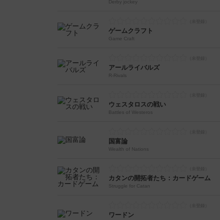
Derby jockey
ゲームクラフト
Game Craft
アールライバルズ
R-Rivals
ウェスタロスの戦い
Battles of Westeros
国富論
Wealth of Nations
カタンの開拓者たち：カードゲーム
Struggle for Catan
ワードン