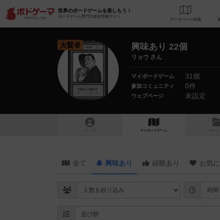
世界のボードゲームを楽しもう！
ボードゲーム専門の総合情報サイト
データベース
検
大賢者
興味あり 22個
リョウ さん
31個
マイボードゲーム
0件
参加コミュニティ
未設定
ウェブページ
トップ
マイボードゲーム
マイリ
全て
興味あり
経験あり
お気に