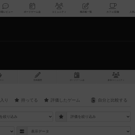
索
新着レビュー
ボードゲーム会
コミュニティ
掲示板一覧
スト
投稿履歴
ボ
ー
ドゲ
ーム
会
参加
コミュニティ
入り
持ってる
評価したゲーム
自分と
比較する