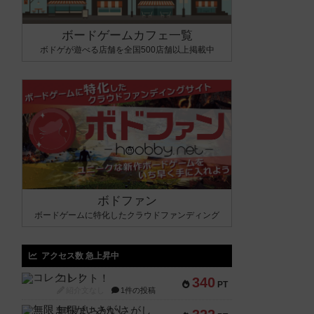
ボードゲームカフェ一覧
ボドゲが遊べる店舗を全国500店舗以上掲載中
ボドファン
ボードゲームに特化したクラウドファンディング
アクセス数 急上昇中
コレクト！
340
PT
紹介文なし
1件の投稿
無限まちがいさがし