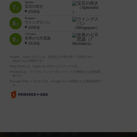
Splendor
7
宝石の煌き
位
2028名
Wingspan
8
ウイングスパン
位
2006名
7 Wonders
9
世界の七不思議
位
1919名
※Apple、Apple のロゴ は、米国および他の国々で登録された
Apple Inc.の商標です。
※App Store は、Apple Inc.のサービスマークです。
※Android は、グーグル インコーポレイテッドの商標または登録商
標です。
※Google Play とそのロゴは、Google Inc.の商標または登録商標で
す。