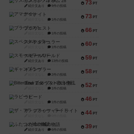
リスボン・トラム 28
73
PT
紹介文あり
9件の投稿
アマナイト
73
PT
紹介文なし
1件の投稿
ブラヴェスト
66
PT
紹介文なし
1件の投稿
スペクタキュラー
60
PT
紹介文なし
1件の投稿
スモールワールド
59
PT
紹介文あり
13件の投稿
ギャンブラー
58
PT
紹介文なし
2件の投稿
Bitter End ブタペスト救出作戦
52
PT
紹介文なし
1件の投稿
ラピード
46
PT
紹介文なし
1件の投稿
ザ・フラッフィー・ライト
44
PT
紹介文なし
0件の投稿
ふたつの城の物語
39
PT
紹介文あり
6件の投稿