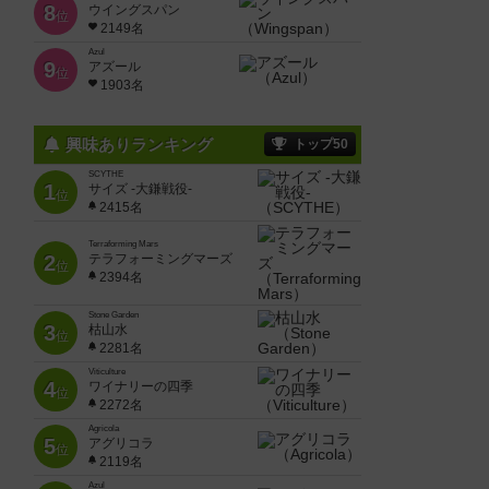
8
ウイングスパン
位
2149名
Azul
9
アズール
位
1903名
興味ありランキング
トップ50
SCYTHE
1
サイズ -大鎌戦役-
位
2415名
Terraforming Mars
2
テラフォーミングマーズ
位
2394名
Stone Garden
3
枯山水
位
2281名
Viticulture
4
ワイナリーの四季
位
2272名
Agricola
5
アグリコラ
位
2119名
Azul