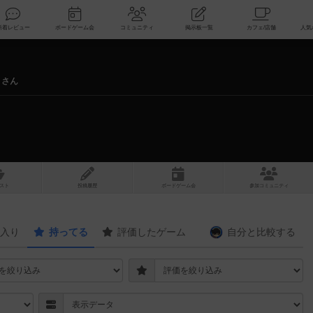
索
新着レビュー
ボードゲーム会
コミュニティ
掲示板一覧
 さん
スト
投稿履歴
ボ
ー
ドゲ
ーム
会
参加
コミュニティ
入り
持ってる
評価したゲーム
自分と
比較する