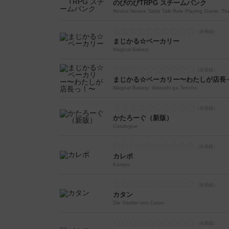
のびのびTRPG スチームパンク
Novice Novice Table Talk Role Playing Game: T
まじかる☆ベーカリー
Magical Bakery
まじかる☆ベーカリー〜わたしが店長
Magical Bakery: Watashi ga Tencho
かたろーぐ（新版）
Catalogue
カレポ
Karepo
カタン
Die Siedler von Catan