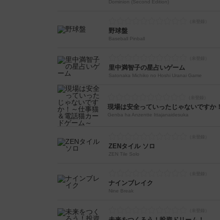
Dominion (Second Edition)
野球盤
Baseball Pinball
里中満智子の星占いゲーム
Satonaka Michiko no Hoshi Uranai Game
Genba ha Anzentte Ittajanaidesuka
ZENタイル ソロ
ZEN Tile Solo
ナインブレイク
Nine Break
未来をつくろう！投資ドリーム！