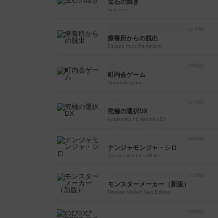
宝石の煌き
Splendor
療養所からの脱出
Escape from the Asylum
町内会ゲーム
Tyounaiki game
究極の選択DX
kyuukyoku no sentaku DX
ナンジャモンジャ・シロ
Toddles-Bobbles White
モンスターメーカー（新版）
Monster Maker: New Edition