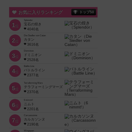
お気に入りランキング
トップ50
Splendor
1
宝石の煌き
位
4040名
Die Siedler von Catan
2
カタン
位
3616名
Dominion
3
ドミニオン
位
2528名
Battle Line
4
バトルライン
位
2377名
Terraforming Mars
5
テラフォーミングマーズ
位
2370名
6 nimmt!
6
ニムト
位
2201名
Carcassonne
7
カルカソンヌ
位
2190名
Wingspan