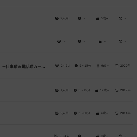
2人用
－
5歳～
－
－
－
－
－
2～6人
5～15分
6歳～
2020年
現場は安全っていったじゃないですか！～仕事猫＆電話猫カードゲーム～
1人用
5～15分
12歳～
2019年
2人用
5～30分
4歳～
2014年
2～4人
－
9歳～
－