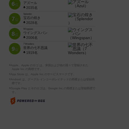
6
アズール
位
2035名
Splendor
7
宝石の煌き
位
2028名
Wingspan
8
ウイングスパン
位
2006名
7 Wonders
9
世界の七不思議
位
1919名
※Apple、Apple のロゴ は、米国および他の国々で登録された
Apple Inc.の商標です。
※App Store は、Apple Inc.のサービスマークです。
※Android は、グーグル インコーポレイテッドの商標または登録商
標です。
※Google Play とそのロゴは、Google Inc.の商標または登録商標で
す。