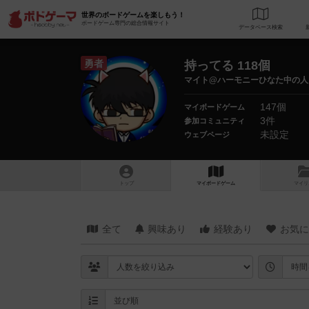
世界のボードゲームを楽しもう！
ボードゲーム専門の総合情報サイト
データベース
検
勇者
持ってる 118個
マイト@ハーモニーひなた中の人
147個
マイボードゲーム
3件
参加コミュニティ
未設定
ウェブページ
トップ
マイボードゲーム
マイリ
全て
興味あり
経験あり
お気に