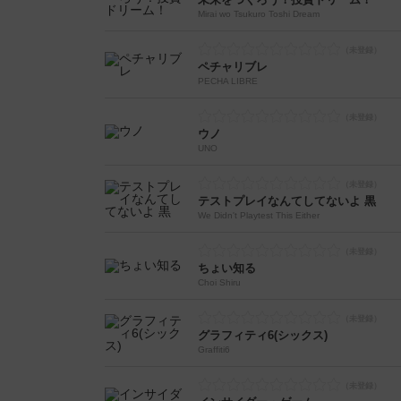
Mirai wo Tsukuro Toshi Dream
ペチャリブレ
PECHA LIBRE
ウノ
UNO
テストプレイなんてしてないよ 黒
We Didn't Playtest This Either
ちょい知る
Choi Shiru
グラフィティ6(シックス)
Graffiti6