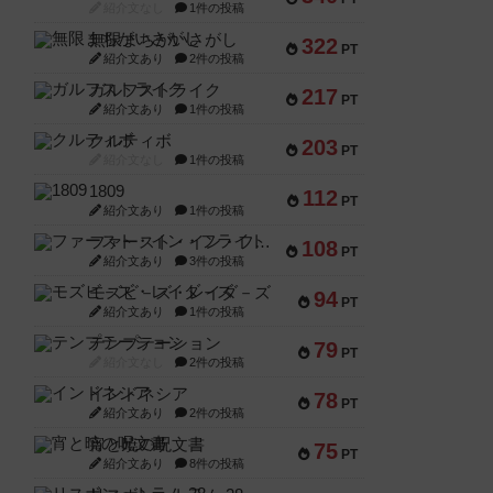
紹介文なし
1件の投稿
無限まちがいさがし
322
PT
紹介文あり
2件の投稿
ガルフストライク
217
PT
紹介文あり
1件の投稿
クルティボ
203
PT
紹介文なし
1件の投稿
1809
112
PT
紹介文あり
1件の投稿
ファースト・イン・フライト
108
PT
紹介文あり
3件の投稿
モズビ－ズ・レイダ－ズ
94
PT
紹介文あり
1件の投稿
テンプテーション
79
PT
紹介文なし
2件の投稿
インドネシア
78
PT
紹介文あり
2件の投稿
宵と暁の呪文書
75
PT
紹介文あり
8件の投稿