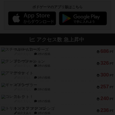
ボドゲーマのアプリ版はこちら
アクセス数 急上昇中
スチームローラーズ
686
PT
紹介文なし
2件の投稿
テンプテーション
326
PT
紹介文なし
2件の投稿
アマナイト
300
PT
紹介文なし
1件の投稿
ギャンブラー
257
PT
紹介文なし
2件の投稿
コレクト！
240
PT
紹介文なし
1件の投稿
トリオンフ ア マレンゴ
236
PT
紹介文あり
1件の投稿