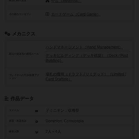
中世（Medieval）
舞台の時代背景
カードゲーム（Card Game）
その他のコンセプト
メカニクス
ハンドマネージメント（Hand Management）
得点や資源等の獲得ルール
デッキビルディング（デッキ構築）（Deck / Pool
Building）
場札の獲得（ドラフト / リミテッド）（Limited /
プレイヤーの干渉/影響アク
ション
Card Drafting）
作品データ
ドミニオン：収穫祭
タイトル
Dominion: Cornucopia
原題・英題表記
2人～4人
参加人数