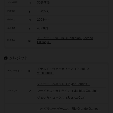
30分前後
プレイ時間
13歳から
対象年齢
2008年～
発売時期
4,860円
参考価格
ドミニオン：第二版（Dominion (Second
関連作品
Edition)）
クレジット
ドナルド・ヴァッカリーノ（Donald X.
ゲームデザイン
Vaccarino）
テイラー・ベネット（Taylor Bennett）
マサイアス・カトライン（Matthias Catrein）
アートワーク
ジェシカ・コックス（Jessica Cox）
リオ グランデ ゲームス（Rio Grande Games）