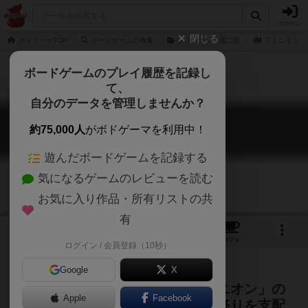
ログイン
閉じる
ボドゲーマTOP
ボードゲームの検索
ドミニオン：第二版
ドミニオン：
ボードゲームのプレイ履歴を記録し
て、
自分のデータを管理しませんか？
ドミニオン：収穫祭
約75,000人
がボドゲーマを利用中！
Dominion: Cornucopia
遊んだボードゲームを記録する
気になるゲームのレビューを読む
お気に入り作品・所有リストの共
有
1
1
4
79
トップ
画像
動画
レビュー
カフェ
ログイン / 会員登録（10秒）
Google
X
デッキ成長型カードゲーム「ドミニオン」の
Apple
Facebook
拡張セット第５弾！実りの秋のお祭りを支配