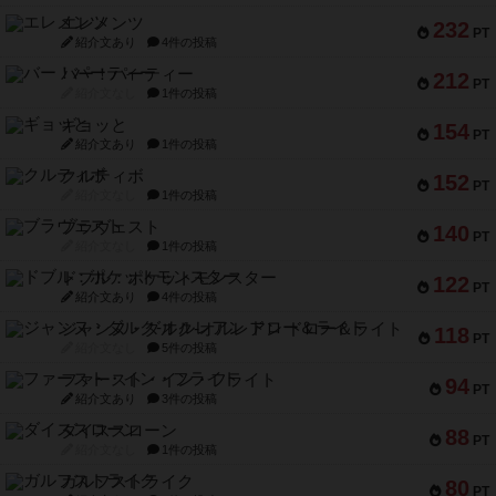
エレメンツ
232
PT
紹介文あり
4件の投稿
バー！パーティー
212
PT
紹介文なし
1件の投稿
ギョッと
154
PT
紹介文あり
1件の投稿
クルティボ
152
PT
紹介文なし
1件の投稿
ブラヴェスト
140
PT
紹介文なし
1件の投稿
ドブル：ポケットモンスター
122
PT
紹介文あり
4件の投稿
ジャンヌ・ダルク-オルレアン ドロー＆ライト
118
PT
紹介文なし
5件の投稿
ファースト・イン・フライト
94
PT
紹介文あり
3件の投稿
ダイススローン
88
PT
紹介文なし
1件の投稿
ガルフストライク
80
PT