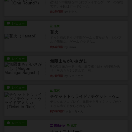
星5軽〜中量級を中心にプレイするゲーマーの感想
です。今回はボードゲーム...
約3時間前
by おとん
レビュー
充実
花火
ずっと前のドイツ年間ゲーム大賞ながら、シンプ
ルで簡単な小ゲームで今でも...
約5時間前
by tamio
レビュー
無限まちがいさがし
6つの場面カード（表、裏で違う絵）が何枚かあ
り、そのうち3つ選んで、同...
約7時間前
by ジェイとと
レビュー
充実
チケットトゥライド / チケットトゥライドアメリカ
デジタルソロプレイ。元祖チケライ？マップがた
くさん出てるからどれをプレ...
約9時間前
by おーちゃん
レビュー
画像付き
充実
ホットストリーク