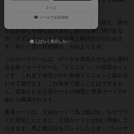
しよう！
または
メールで会員登録
秋は実りの季節です。農夫たちは収穫を終え、賑や
かなお祭りを繰り広げます。様々な催し物がある
中、メインイベントとなる馬上槍試合が行われま
しばらく表示しない
す。年に一度の収穫祭が、今始まります。
このボードゲームは、デッキを成長させながら勝利
点を稼ぐカードゲーム「ドミニオン」の拡張セット
です。これまで発売された各種ドミニオンと組み合
わせて遊びます。これ単体で遊ぶことはできませ
ん。追加される王国カード13種類と褒章カード計5
枚から構成されます。
褒章カードは、王国カード「馬上槍試合」をサプラ
イに用意したときに、王国カードとは別に準備して
おきます。馬上槍試合をプレイしたとき、プレーヤ