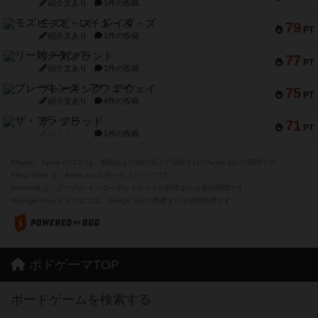
紹介文あり
1件の投稿
モズビ－ズ・レイダ－ズ
79
PT
紹介文あり
1件の投稿
リー対グラント
77
PT
紹介文あり
1件の投稿
ブレーキング・アウェイ
75
PT
紹介文あり
4件の投稿
ザ・フラッド
71
PT
紹介文なし
1件の投稿
※Apple、Apple のロゴ は、米国および他の国々で登録されたApple Inc.の商標です。
※App Store は、Apple Inc.のサービスマークです。
※Android は、グーグル インコーポレイテッドの商標または登録商標です。
※Google Play とそのロゴは、Google Inc.の商標または登録商標です。
ボドゲーマTOP
ボードゲームを検索する