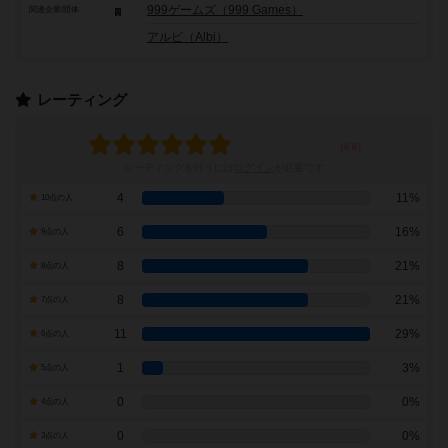
999ゲームズ（999 Games）
関連企業/団体
アルビ（Albi）
レーティング
レーティングを行うには
ログイン
が必要です
4
11%
10点の人
6
16%
9点の人
8
21%
8点の人
8
21%
7点の人
11
29%
6点の人
1
3%
5点の人
0
0%
4点の人
0
0%
3点の人