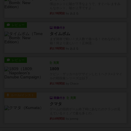
僕はホントに嘘が下手なようで、すぐバレますみ
んなホント、嘘が上手ですよ...
約17時間前
by あまる
レビュー
画像付き
タイムボム
まず簡単で軽い！大人数で遊べる！それなのに小
箱！何より楽しい！！正体隠...
約17時間前
by あまる
レビュー
充実
1809
ケビン・ザッカーがデザインした１ヘクス=２マイ
ルの戦役級シリーズは以下...
約17時間前
by Chaco
ルール/インスト
画像付き
充実
クマタ
ゲームの目的ゲーム終了時にあなたのクランの見
えているドミノで最も多くの...
約18時間前
by jurong