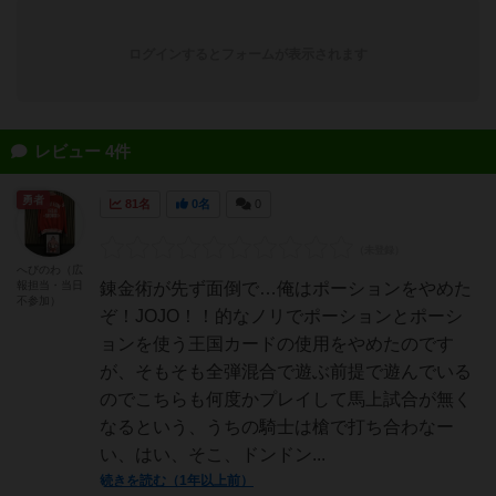
ログインするとフォームが表示されます
レビュー 4件
勇者
81名
0名
0
へびのわ（広
報担当・当日
錬金術が先ず面倒で…俺はポーションをやめた
不参加）
ぞ！JOJO！！的なノリでポーションとポーシ
ョンを使う王国カードの使用をやめたのです
が、そもそも全弾混合で遊ぶ前提で遊んでいる
のでこちらも何度かプレイして馬上試合が無く
なるという、うちの騎士は槍で打ち合わなー
い、はい、そこ、ドンドン...
続きを読む（1年以上前）