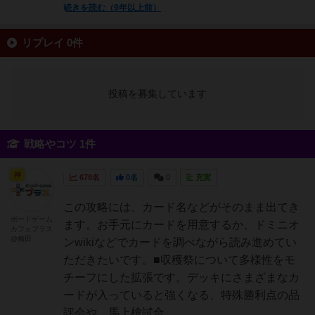
続きを読む（9年以上前）
リプレイ 0件
投稿を募集しています
戦略やコツ 1件
神
678名
0名
0
充実
この攻略には、カード名などがそのまま出てき
ボードゲーム
ます。お手元にカードを用意するか、ドミニオ
カフェプラス
@梅田
ンwikiなどでカードを調べながら読み進めてい
ただきたいです。■収穫祭について多様性をモ
チーフにした拡張です。デッキにさまざまなカ
ードが入っていると強くなる、特殊勝利点の品
評会や、馬上槍試合...