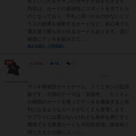
世といったモチーフのカードが目を引きます。
内容は、カードの多様性にスポットを当てたも
のとなっており、手札に同一のものがないとプ
ラスの効果を発動するカードなど、初心者でも
運次第で勝ち目が出るカードもあります。逆に
緻密にデッキを組み立て...
続きを読む（7年弱前）
勇者
202名
0名
0
ishikawahaanpai
デッキ構築型カードゲーム、ドミニオンの拡張
版です。今回のテーマは「多様性」。たくさん
の種類のカードを使ってデッキを構築すると有
利になるようなカードがたくさん登場します。
サプライには置かないけれども条件を満たすと
獲得できる褒賞カードも今回初登場。錬金術と
同じ大きさの箱に入った...