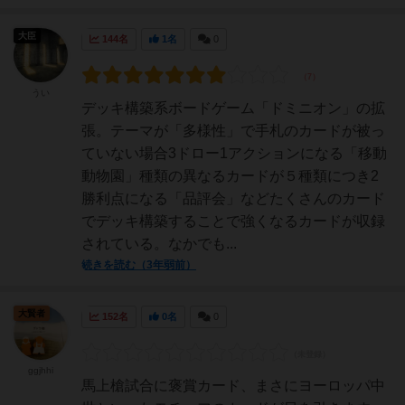
大臣
144名
1名
0
うい
デッキ構築系ボードゲーム「ドミニオン」の拡
張。テーマが「多様性」で手札のカードが被っ
ていない場合3ドロー1アクションになる「移動
動物園」種類の異なるカードが５種類につき2
勝利点になる「品評会」などたくさんのカード
でデッキ構築することで強くなるカードが収録
されている。なかでも...
続きを読む（3年弱前）
大賢者
152名
0名
0
ggjhhi
馬上槍試合に褒賞カード、まさにヨーロッパ中