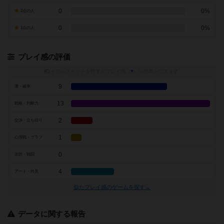
0
0%
2点の人
0
0%
1点の人
プレイ感の評価
トグルスイッチを押すとプレイ感（
※
）の投票ができます
9
運・確率
13
戦略・判断力
2
交渉・立ち回り
1
心理戦・ブラフ
0
攻防・戦闘
4
アート・外見
似たプレイ感のゲームを探す→
データに関する報告