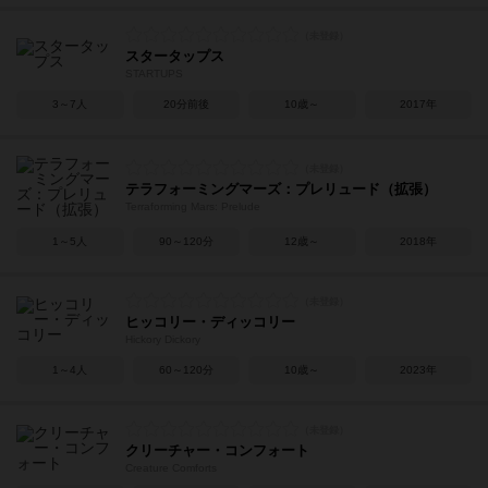
スタータップス
STARTUPS
3～7人
20分前後
10歳～
2017年
テラフォーミングマーズ：プレリュード（拡張）
Terraforming Mars: Prelude
1～5人
90～120分
12歳～
2018年
ヒッコリー・ディッコリー
Hickory Dickory
1～4人
60～120分
10歳～
2023年
クリーチャー・コンフォート
Creature Comforts