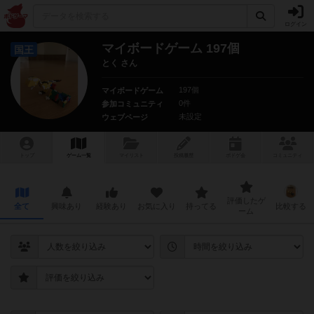
ログイン
マイボードゲーム 197個
国王
とく さん
197個
マイボードゲーム
0件
参加コミュニティ
未設定
ウェブページ
トップ
ゲーム一覧
マイリスト
投稿履歴
ボ
ドゲ
会
コミュニティ
評価したゲ
全て
興味あり
経験あり
お気に入り
持ってる
比較する
ーム