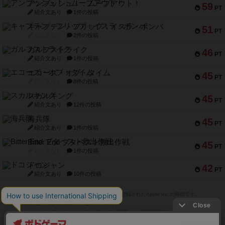
アンブッシュ！：ムーブアウト！
59
PT
紹介文あり
1件の投稿
キャプテン・フリップ：イスラ・ボンバ
51
PT
紹介文なし
2件の投稿
ガルフストライク
46
PT
紹介文あり
1件の投稿
エコーズ・オブ・タイム
45
PT
紹介文なし
8件の投稿
スカルキング
45
PT
紹介文あり
12件の投稿
海兵隊
45
PT
紹介文あり
1件の投稿
Bitter End ブタペスト救出作戦
45
PT
紹介文なし
1件の投稿
ドコジャン
42
PT
紹介文あり
10件の投稿
※Apple、Apple のロゴ は、米国および他の国々で登録されたApple Inc.の商標です。
※App Store は、Apple Inc.のサービスマークです。
※Android は、グーグル インコーポレイテッドの商標または登録商標です。
※Google Play とそのロゴは、Google Inc.の商標または登録商標です。