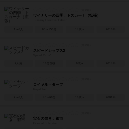
ワイナリーの四季：トスカーナ（拡張）
Tuscany Essential Edition
1～6人
60～150分
14歳～
2016年
スピードカップス2
Speed Cups²
2人用
10分前後
6歳～
2014年
ロイヤル・ターフ
Royal Turf
2～6人
45～60分
10歳～
2001年
宝石の煌き：都市
Cities of Splendor