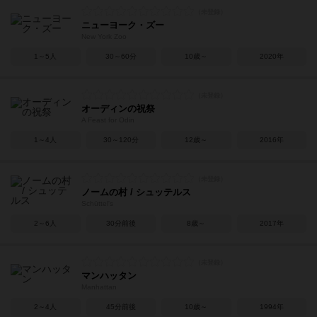
ニューヨーク・ズー
New York Zoo
1～5人
30～60分
10歳～
2020年
オーディンの祝祭
A Feast for Odin
1～4人
30～120分
12歳～
2016年
ノームの村 / シュッテルス
Schüttel's
2～6人
30分前後
8歳～
2017年
マンハッタン
Manhattan
2～4人
45分前後
10歳～
1994年