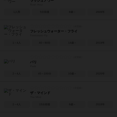
ラッシュアワー
Rush Hour
1人用
5分前後
8歳～
2009年
フレッシュウォーター・フライ
Freshwater Fly
1～4人
40～90分
14歳～
2019年
パリ
Paris
2～4人
45～100分
10歳～
2020年
ザ・マインド
The Mind
2～4人
15分前後
8歳～
2018年