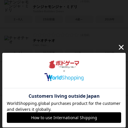
ナンジャモンジャ・ミドリ
Toddles-Bobbles Green
2～6人
15分前後
4歳～
2016年
チャオチャオ
Ciao, Ciao…
2～4人
30分前後
10歳～
1997年
ゾンビキッズ：進化の封印
Zombie Kidz Evolution
2～4人
5～15分
7歳～
2018年
ドブル：ポケットモンスター
Dobble: Pocket monster
2～8人
15分前後
6歳～
2021年