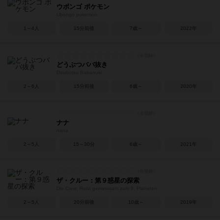
ウボンゴ ポケモン
Ubongo pokemon
1～4人
15分前後
7歳～
2022年
どうぶつババ抜き
Doubutsu Babanuki
2～6人
15分前後
6歳～
2020年
ナナ
nana
2～5人
15～30分
6歳～
2021年
ザ・クルー：第９惑星の探索
Die Crew: Reist gemeinsam zum 9. Planeten
2～5人
20分前後
10歳～
2019年