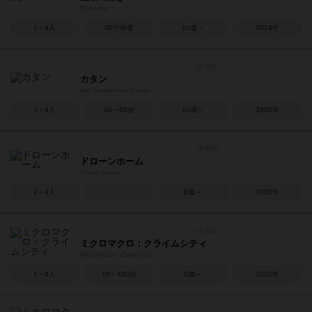
Splendor
2～4人
30分前後
10歳～
2014年
カタン
Die Siedler von Catan
3～4人
40～60分
10歳～
1995年
ドローンホーム
Drone Home
2～4人
－
8歳～
2020年
ミクロマクロ：クライムシティ
MicroMacro: Crime City
1～4人
15～480分
8歳～
2020年