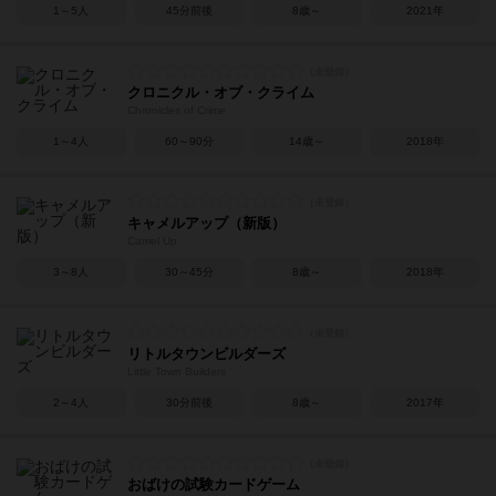
1～5人
45分前後
8歳～
2021年
クロニクル・オブ・クライム
Chronicles of Crime
1～4人
60～90分
14歳～
2018年
キャメルアップ（新版）
Camel Up
3～8人
30～45分
8歳～
2018年
リトルタウンビルダーズ
Little Town Builders
2～4人
30分前後
8歳～
2017年
おばけの試験カードゲーム