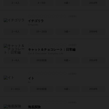
2～4人
4～5分
4歳～
2014年
イチゴリラ
Ichigorilla
2～6人
10～20分
3歳～
2009年
キャット＆チョコレート：日常編
Cat & Chocolate: Everyday Life
3～6人
20分前後
8歳～
2014年
イト
ito
2～10人
30分前後
8歳～
2019年
海底探険