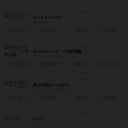
ワードスナイパー
Word Sniper
2～6人
10～20分
6歳～
2017年
みんなのレシピ：人気料理編
Minna no recipe Popular Food ver
2～4人
5分前後
4歳～
－
渡る世間はナベばかり
Wataru seken ha NABE bakari
1～8人
10～30分
6歳～
2016年
レシピ
Recipe