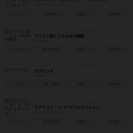
Unlock! Heroic Adventures
1～6人
60分前後
10歳～
2018年
アリスと謎とくらやみの物語
Escalogue
1～6人
90～180分
12歳～
2018年
アグリコラ
Agricola
1～5人
120～140分
12歳～
2007年
アグリコラ：リバイズドエディション
Agricola: Revised Edition
1～4人
30～120分
12歳～
2016年