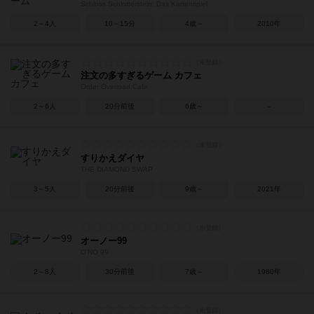
Schloss Schlotterstein: Das Kartenspiel
2～4人
10～15分
4歳～
2010年
注文の多すぎるゲーム カフェ
Order Overload Cafe
2～6人
20分前後
6歳～
－
すりかえダイヤ
THE DIAMOND SWAP
3～5人
20分前後
9歳～
2021年
オーノー99
O'NO 99
2～8人
30分前後
7歳～
1980年