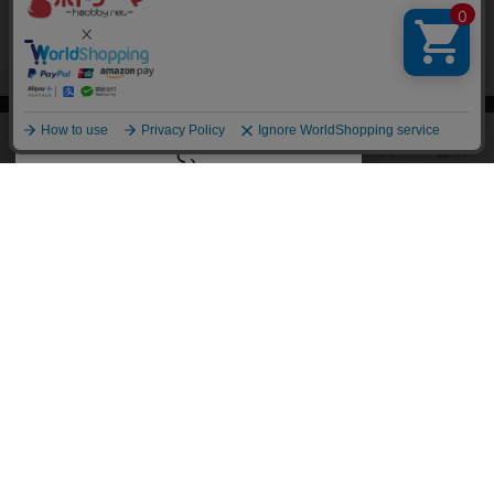
閉じる
ボドゲーマTOP
ボドとも一覧
とく
マイボードゲーム
ボドゲーマTOP
ボードゲームのプレイ履歴を記録し
て、
ボードゲームを検索する
自分のデータを管理しませんか？
約75,000人
がボドゲーマを利用中！
ボードゲームの新着レビュー
遊んだボードゲームを記録する
ボードゲーム会情報
気になるゲームのレビューを読む
お気に入り作品・所有リストの共
メカニクス特集
有
掲示板・トピックス
ログイン / 会員登録（10秒）
Google
X
ボドとも・会員一覧
Apple
Facebook