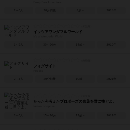
Deep Sea Adventure
2～6人
30分前後
8歳～
2014年
イッツアワンダフルワールド
It's a Wonderful World
1～5人
30～60分
14歳～
2019年
フォグサイト
Fogsite
2～4人
30分前後
10歳～
2021年
たった今考えたプロポーズの言葉を君に捧ぐよ。
Instant Propose
3～6人
15～30分
13歳～
2017年