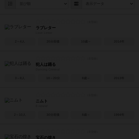
ラブレター
Love Letter
2～4人
20分前後
10歳～
2014年
犯人は踊る
Dancing Criminal
3～8人
10～20分
8歳～
2013年
ニムト
6 nimmt!
2～10人
30分前後
8歳～
1994年
宝石の煌き