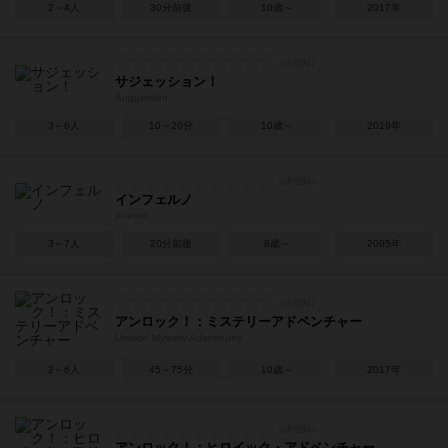
2～4人
30分前後
10歳～
2017年
サジェッション！
Suggestion
3～6人
10～20分
10歳～
2019年
インフェルノ
Inferno
3～7人
20分前後
8歳～
2005年
アンロック！：ミステリーアドベンチャー
Unlock! Mystery Adventures
2～6人
45～75分
10歳～
2017年
アンロック！：ヒロイック・アドベンチャー