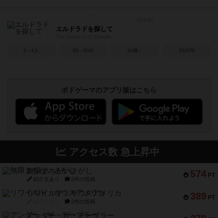
エルドラドを探して
The Quest for El Dorado
2～4人
30～60分
10歳～
2020年
ボドゲーマのアプリ版はこちら
アクセス数 急上昇中
無限まちがいさがし
574
PT
紹介文あり
2件の投稿
リワイルド：サウスアメリカ
389
PT
紹介文なし
2件の投稿
アンダー・ザ・テーブラー