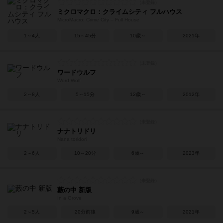
ミクロマクロ：クライムシティ フルハウス
MicroMacro: Crime City – Full House
1～4人
15～45分
10歳～
2021年
ワードウルフ
Word Wolf
2～8人
5～15分
12歳～
2012年
ナナトリドリ
Nana toridori
2～6人
10～20分
6歳～
2023年
藪の中 新版
In a Grove
2～5人
20分前後
9歳～
2021年