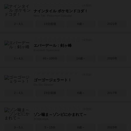
ナインタイル ポケモンドコダ！
Nine Tile: Pokemon Dokoda!
2～4人
15分前後
6歳～
2021年
エバーデール：剣ヶ峰
Everdell: Spirecrest
1～4人
40～100分
14歳～
2020年
ゴーゴージェラート！
Go Go Gelato!
2～4人
15分前後
6歳～
2017年
ゾン噛ま～ゾンビにかまれて～
ZOMKAMA
3～5人
5～15分
8歳～
2015年