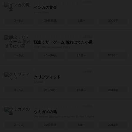
インカの黄金
Incan Gold
3～8人
20分前後
8歳～
2006年
脱出：ザ・ゲーム 荒れはてた小屋
EXIT: Die verlassene Hütte
1～6人
45～90分
12歳～
2016年
クリプティッド
Cryptid
3～5人
30～50分
10歳～
2018年
ウミガメの島
Die heisse Schlacht am kalten Buffet / Mahé
2～7人
20分前後
6歳～
2014年