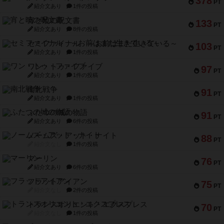
378
PT
紹介文あり
1件の投稿
宵と暁の呪文書
133
PT
紹介文あり
8件の投稿
セミファイナル ～お前はまだ生きている～
103
PT
紹介文あり
1件の投稿
ワン・トゥ・ファイブ
97
PT
紹介文あり
1件の投稿
南北戦争
91
PT
紹介文あり
1件の投稿
ふたつの城の物語
91
PT
紹介文あり
6件の投稿
ノームズ・アット・ナイト
88
PT
紹介文なし
1件の投稿
マーリン
76
PT
紹介文あり
6件の投稿
フラットアイアン
75
PT
紹介文なし
2件の投稿
トランスオリエント・エクスプレス
70
PT
紹介文なし
1件の投稿