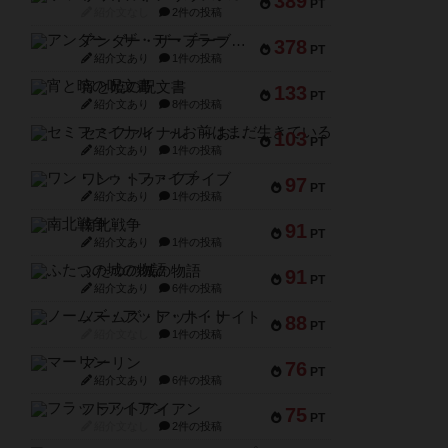
389
PT
紹介文なし
2件の投稿
アンダー・ザ・テーブラー
378
PT
紹介文あり
1件の投稿
宵と暁の呪文書
133
PT
紹介文あり
8件の投稿
セミファイナル ～お前はまだ生きている～
103
PT
紹介文あり
1件の投稿
ワン・トゥ・ファイブ
97
PT
紹介文あり
1件の投稿
南北戦争
91
PT
紹介文あり
1件の投稿
ふたつの城の物語
91
PT
紹介文あり
6件の投稿
ノームズ・アット・ナイト
88
PT
紹介文なし
1件の投稿
マーリン
76
PT
紹介文あり
6件の投稿
フラットアイアン
75
PT
紹介文なし
2件の投稿