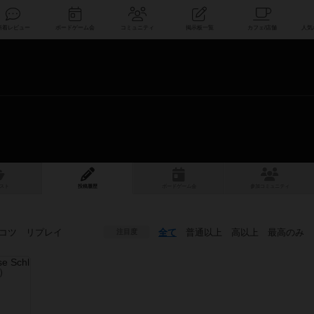
索
新着レビュー
ボードゲーム会
コミュニティ
掲示板一覧
スト
投稿履歴
ボ
ー
ドゲ
ーム
会
参加
コミュニティ
コツ
リプレイ
全て
普通以上
高以上
最高のみ
注目度