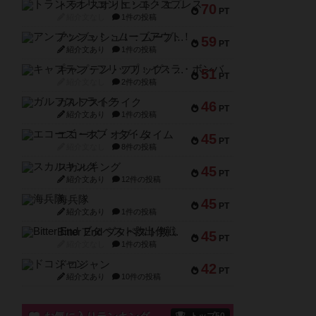
トランスオリエント・エクスプレス
70
PT
紹介文なし
1件の投稿
アンブッシュ！：ムーブアウト！
59
PT
紹介文あり
1件の投稿
キャプテン・フリップ：イスラ・ボンバ
51
PT
紹介文なし
2件の投稿
ガルフストライク
46
PT
紹介文あり
1件の投稿
エコーズ・オブ・タイム
45
PT
紹介文なし
8件の投稿
スカルキング
45
PT
紹介文あり
12件の投稿
海兵隊
45
PT
紹介文あり
1件の投稿
Bitter End ブタペスト救出作戦
45
PT
紹介文なし
1件の投稿
ドコジャン
42
PT
紹介文あり
10件の投稿