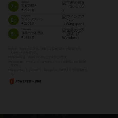
Splendor
7
宝石の煌き
位
2028名
Wingspan
8
ウイングスパン
位
2006名
7 Wonders
9
世界の七不思議
位
1919名
※Apple、Apple のロゴ は、米国および他の国々で登録された
Apple Inc.の商標です。
※App Store は、Apple Inc.のサービスマークです。
※Android は、グーグル インコーポレイテッドの商標または登録商
標です。
※Google Play とそのロゴは、Google Inc.の商標または登録商標で
す。