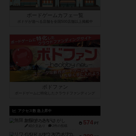
ボードゲームカフェ一覧
ボドゲが遊べる店舗を全国500店舗以上掲載中
ボドファン
ボードゲームに特化したクラウドファンディング
アクセス数 急上昇中
無限まちがいさがし
574
PT
紹介文あり
2件の投稿
リワイルド：サウスアメリカ