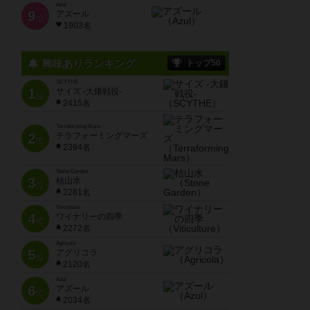
Azul
9
アズール
位
1903名
興味ありランキング
トップ50
SCYTHE
1
サイズ -大鎌戦役-
位
2415名
Terraforming Mars
2
テラフォーミングマーズ
位
2394名
Stone Garden
3
枯山水
位
2281名
Viticulture
4
ワイナリーの四季
位
2272名
Agricola
5
アグリコラ
位
2120名
Azul
6
アズール
位
2034名