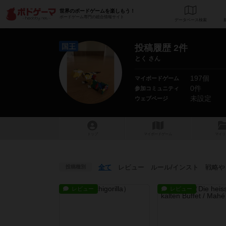
世界のボードゲームを楽しもう！
ボードゲーム専門の総合情報サイト
データベース
検
国王
投稿履歴 2件
とく さん
197個
マイボードゲーム
0件
参加コミュニティ
未設定
ウェブページ
トップ
マイボードゲーム
マイリ
全て
レビュー
ルール
/インスト
戦略
や
投稿種別
レビュー
レビュー