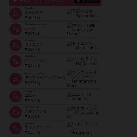
お気に入りランキング
トップ50
Splendor
1
宝石の煌き
位
4041名
Die Siedler von Catan
2
カタン
位
3616名
Dominion
3
ドミニオン
位
2530名
Battle Line
4
バトルライン
位
2378名
Terraforming Mars
5
テラフォーミングマーズ
位
2371名
6 nimmt!
6
ニムト
位
2202名
Carcassonne
7
カルカソンヌ
位
2191名
Wingspan
8
ウイングスパン
位
2150名