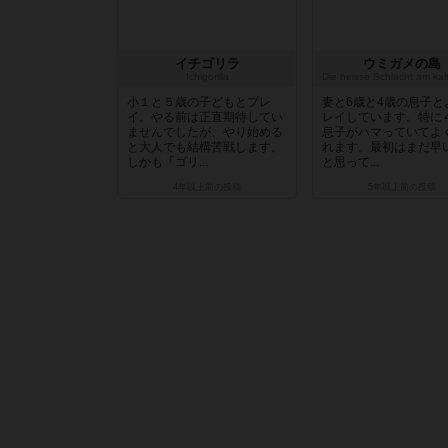
イチゴリラ
ウミガメの島
Ichigorilla
小１と５歳の子どもとプレ
妻と6歳と4歳の息子と
イ。やる前は正直期待してい
レイしています。特に
ませんでしたが、やり始める
息子がハマっていてよ
と大人でも結構苦戦します。
れます。最初はまだ早
しかも「ゴリ...
と思って...
4年以上前
の投稿
5年以上前
の投稿