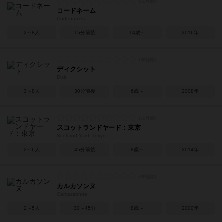
コードネーム
Codenames
2～8人
15分前後
14歳～
2016年
ディクシット
Dixit
3～8人
30分前後
6歳～
2008年
スコットランドヤード：東京
Scotland Yard: Tokyo
2～6人
45分前後
8歳～
2014年
カルカソンヌ
Carcassonne
2～5人
30～45分
8歳～
2000年