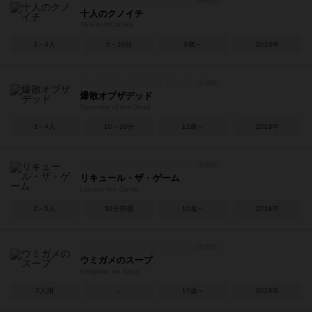
十人のクノイチ
TEN KUNOICHIs
3～4人
5～10分
8歳～
2019年
爆散オブザデッド
Dynamite of the Dead
3～4人
10～30分
12歳～
2019年
リキュール・ザ・ゲーム
Liqueur the Game
2～5人
30分前後
10歳～
2018年
ウミガメのスープ
Umigame no Soup
2人用
－
10歳～
2019年