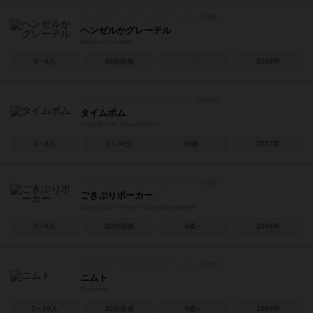
ヘンゼルかグレーテル
Hänsel or Gretel
3～6人
30分前後
－
2018年
タイムボム
Time Bomb: New Edition
2～8人
1～30分
10歳～
2017年
ごきぶりポーカー
Cockroach Poker / Kakerlakenpoker
2～6人
20分前後
8歳～
2004年
ニムト
6 nimmt!
2～10人
30分前後
8歳～
1994年