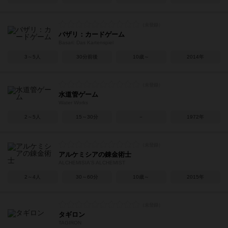
バザリ：カードゲーム
Basari: Das Kartenspiel
3～5人
30分前後
10歳～
2014年
水道管ゲーム
Water Works
2～5人
15～30分
－
1972年
アルケミシアの錬金術士
ALCHEMISIA'S ALCHEMIST
2～4人
30～60分
10歳～
2015年
タギロン
TAGIRON