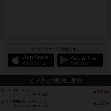
ボドゲーマのアプリ版はこちら
アクセス数 急上昇中
コレクト！
340
PT
紹介文なし
1件の投稿
無限まちがいさがし
322
PT
紹介文あり
2件の投稿
ガルフストライク
217
PT
紹介文あり
1件の投稿
クルティボ
203
PT
紹介文なし
1件の投稿