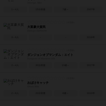
Ubongo: Mini
1～4人
15分前後
7歳～
2007年
大富豪大貧民
Daifugo Daihinmin
3～6人
－
－
2018年
ダンジョンオブマンダム：エイト
Dungeon of Mandom VIII
2～4人
30分前後
13歳～
2017年
おばけキャッチ
Ghost Blitz
2～8人
20分前後
8歳～
2010年