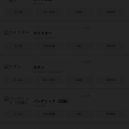
Kahuna
2人用
30～40分
10歳～
1998年
ガイスター
Ghosts! / Geister
2人用
15分前後
6歳～
1982年
カタン
Die Siedler von Catan
3～4人
40～60分
10歳～
1995年
パンデミック（旧版）
Pandemic
2～4人
45分前後
8歳～
2008年