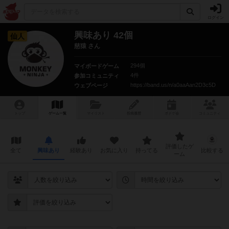
ログイン
興味あり 42個
仙人
慈猿 さん
294個
マイボードゲーム
4件
参加コミュニティ
https://band.us/n/a0aaAan2D3c5D
ウェブページ
トップ
ゲーム一覧
マイリスト
投稿履歴
ボ
ドゲ
会
コミュニティ
評価したゲ
全て
興味あり
経験あり
お気に入り
持ってる
比較する
ーム