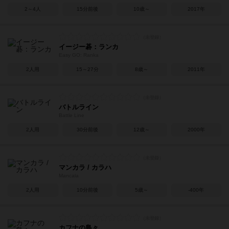
2～4人
15分前後
10歳～
2017年
イージー碁：ランカ
Easy GO: Ranka
2人用
15～27分
8歳～
2011年
バトルライン
Battle Line
2人用
30分前後
12歳～
2000年
マンカラ / カラハ
Mancala
2人用
10分前後
5歳～
-400年
カフナの島々