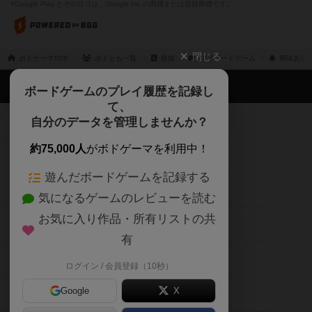
閉じる
ボドゲーマTOP
ボドとも一覧
慈猿
マイボードゲーム
興味あり
ボドゲーマTOP
ボードゲームのプレイ履歴を記録し
て、
ボードゲームを検索する
自分のデータを管理しませんか？
約75,000人
がボドゲーマを利用中！
ボードゲームの新着レビュー
遊んだボードゲームを記録する
ボードゲーム会情報
気になるゲームのレビューを読む
お気に入り作品・所有リストの共
メカニクス特集
有
掲示板・トピックス
ログイン / 会員登録（10秒）
Google
X
ボドとも・会員一覧
Apple
Facebook
ボードゲーム業界コラム
または