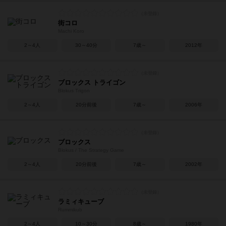
街コロ
Machi Koro
2～4人
30～40分
7歳～
2012年
ブロックス トライゴン
Blokus Trigon
2～4人
20分前後
7歳～
2006年
ブロックス
Blokus / The Strategy Game
2～4人
20分前後
7歳～
2002年
ラミィキューブ
Rummikub
2～4人
10～30分
8歳～
1980年