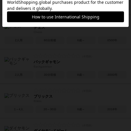
2人用
15～30分
5歳～
1883年
チェス
Chess
2人用
60分前後
6歳～
0500年
バックギャモン
Backgammon
2人用
30分前後
8歳～
-3000年
ブリックス
Brikks
1～4人
20～30分
8歳～
2018年
ダイヤモンドゲーム