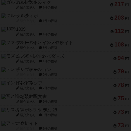
1809
112
PT
紹介文あり
1件の投稿
ファースト・イン・フライト
108
PT
紹介文あり
3件の投稿
モズビ－ズ・レイダ－ズ
94
PT
紹介文あり
1件の投稿
テンプテーション
79
PT
紹介文なし
2件の投稿
インドネシア
78
PT
紹介文あり
2件の投稿
宵と暁の呪文書
75
PT
紹介文あり
8件の投稿
リスボン・トラム 28
73
PT
紹介文あり
9件の投稿
アマナイト
73
PT
紹介文なし
1件の投稿
ブラヴェスト
66
PT
紹介文なし
1件の投稿
スペクタキュラー