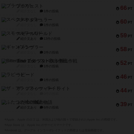
60
PT
紹介文なし
1件の投稿
スモールワールド
59
PT
紹介文あり
13件の投稿
ギャンブラー
58
PT
紹介文なし
2件の投稿
Bitter End ブタペスト救出作戦
52
PT
紹介文なし
1件の投稿
ラピード
46
PT
紹介文なし
1件の投稿
ザ・フラッフィー・ライト
44
PT
紹介文なし
0件の投稿
ふたつの城の物語
39
PT
紹介文あり
6件の投稿
※Apple、Apple のロゴ は、米国および他の国々で登録されたApple Inc.の商標です。
※App Store は、Apple Inc.のサービスマークです。
※Android は、グーグル インコーポレイテッドの商標または登録商標です。
※Google Play とそのロゴは、Google Inc.の商標または登録商標です。