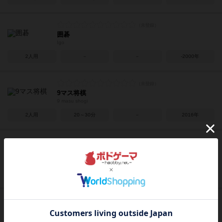
囲碁
Igo
2人用
－
－
-2000年
9マス将棋
9 masu shogi
2人用
20～30分
－
2016年
将棋
Shogi
2人用
30～600分
8歳～
1000年
オセロ / リバーシ
Othello / Reversi