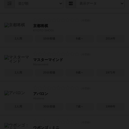
京都将棋
KYOTO SHOGI
2人用
10分前後
6歳～
2014年
マスターマインド
Mastermind
2人用
20分前後
8歳～
1971年
アバロン
Abalone
2人用
30分前後
7歳～
1988年
ウボンゴ：ミニ