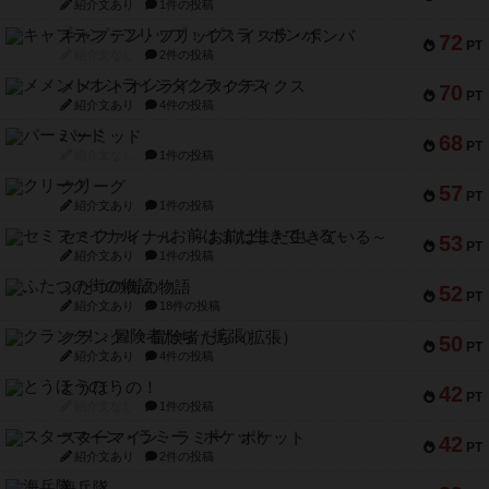
紹介文あり
1件の投稿
キャプテン・フリップ：イスラ・ボンバ
72
PT
紹介文なし
2件の投稿
メメントオンラインタクティクス
70
PT
紹介文あり
4件の投稿
パーミッド
68
PT
紹介文なし
1件の投稿
クリーグ
57
PT
紹介文あり
1件の投稿
セミファイナル ～お前はまだ生きている～
53
PT
紹介文あり
1件の投稿
ふたつの街の物語
52
PT
紹介文あり
18件の投稿
クランク! ：冒険者たち（拡張）
50
PT
紹介文あり
4件の投稿
とうほうの！
42
PT
紹介文なし
1件の投稿
スターマイン・ラミー ポケット
42
PT
紹介文あり
2件の投稿
海兵隊