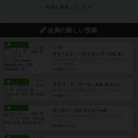
投稿を募集しています
会員の新しい投稿
レビュー
充実
ドゥームド・バタリオンズ：ASLモジュール11
『Squad Leader』用の追加マップとして発売され
たマップの#9...
18分前
by Chaco
レビュー
クロワ・ド・ゲール：ASLモジュール10
1992年にAvalon Hill社が出版した『Croix de Gu...
30分前
by Chaco
レビュー
ガンホー：ASLモジュール9
1992年にAvalon Hill社が出版した『Gung Ho！』
に付...
39分前
by Chaco