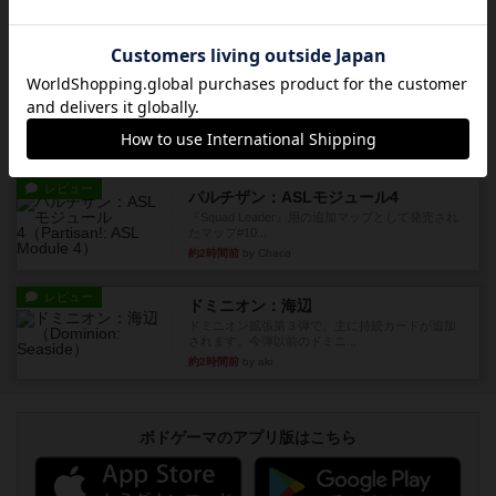
レビュー
パラトルーパー
1986年にAvalon Hill社が出版した『Paratrooper...
約1時間前
by Chaco
レビュー
ビヨンド・バロー：ASLモジュール1
1985年にAvalon Hill社が出版した『Beyond Valo...
約2時間前
by Chaco
レビュー
パルチザン：ASLモジュール4
『Squad Leader』用の追加マップとして発売され
たマップ#10...
約2時間前
by Chaco
レビュー
ドミニオン：海辺
ドミニオン拡張第３弾で、主に持続カードが追加
されます。今弾以前のドミニ...
約2時間前
by aki
ボドゲーマのアプリ版はこちら