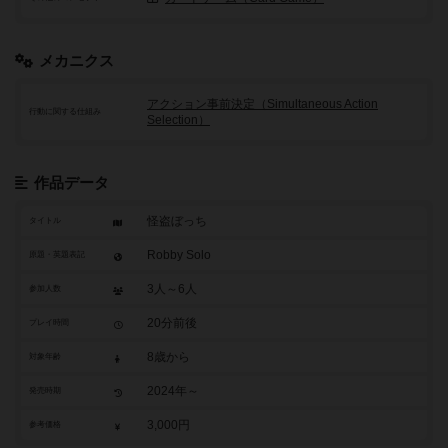
メカニクス
アクション事前決定（Simultaneous Action
行動に関する仕組み
Selection）
作品データ
怪盗ぼっち
タイトル
Robby Solo
原題・英題表記
3人～6人
参加人数
20分前後
プレイ時間
8歳から
対象年齢
2024年～
発売時期
3,000円
参考価格