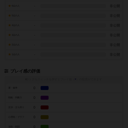
-
非公開
6点の人
-
非公開
5点の人
-
非公開
4点の人
-
非公開
3点の人
-
非公開
2点の人
-
非公開
1点の人
プレイ感の評価
トグルスイッチを押すとプレイ感（
※
）の投票ができます
0
運・確率
0
戦略・判断力
0
交渉・立ち回り
0
心理戦・ブラフ
0
攻防・戦闘