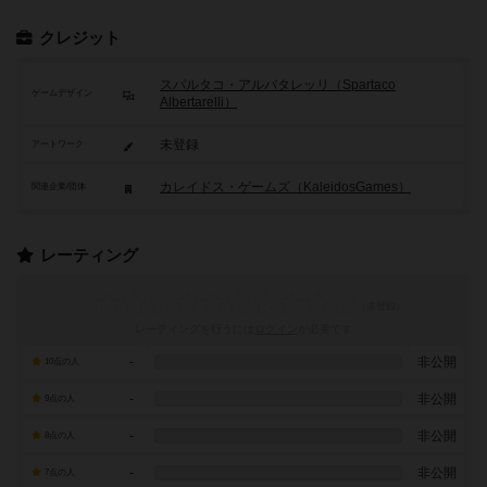
クレジット
スパルタコ・アルバタレッリ（Spartaco
ゲームデザイン
Albertarelli）
未登録
アートワーク
カレイドス・ゲームズ（KaleidosGames）
関連企業/団体
レーティング
レーティングを行うには
ログイン
が必要です
-
非公開
10点の人
-
非公開
9点の人
-
非公開
8点の人
-
非公開
7点の人