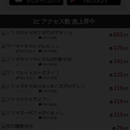
アクセス数 急上昇中
リワイルド：サウスアメリカ
552
PT
紹介文なし
2件の投稿
マーケットフレッシュ
170
PT
紹介文あり
1件の投稿
ファイアー・ブルズ / 火牛陣
141
PT
紹介文なし
1件の投稿
ワン・トゥ・ファイブ
122
PT
紹介文あり
1件の投稿
トランスオリエント・エクスプレス
119
PT
紹介文なし
1件の投稿
フラットアイアン
118
PT
紹介文なし
2件の投稿
エコーズ・オブ・タイム
118
PT
紹介文なし
8件の投稿
南北戦争
79
PT