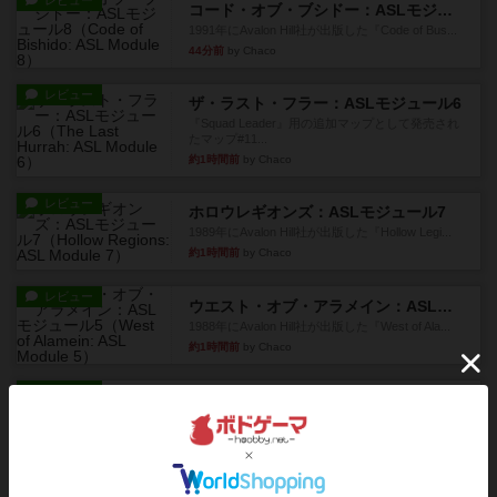
レビュー
コード・オブ・ブシドー：ASLモジュール8
1991年にAvalon Hill社が出版した『Code of Bus...
44分前
by Chaco
レビュー
ザ・ラスト・フラー：ASLモジュール6
『Squad Leader』用の追加マップとして発売され
たマップ#11...
約1時間前
by Chaco
レビュー
ホロウレギオンズ：ASLモジュール7
1989年にAvalon Hill社が出版した『Hollow Legi...
約1時間前
by Chaco
レビュー
ウエスト・オブ・アラメイン：ASLモジュール5
1988年にAvalon Hill社が出版した『West of Ala...
約1時間前
by Chaco
レビュー
ヤンクス：ASLモジュール3
1987年にAvalon Hill社が出版した『Yanks』に付属
のマ...
約1時間前
by Chaco