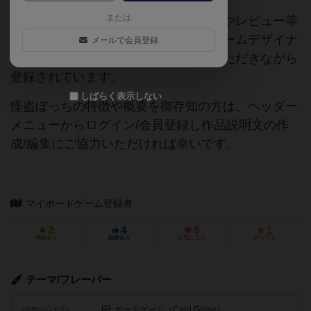
または
当サイトに掲載されている作品説明文やレビュー等
の情報は、ボドゲーマ運営事務局・ゲームデザイナ
メールで会員登録
ーご本人様・有志の皆様にご協力をいただきながら
登録されています。
しばらく表示しない
怪盗ぼっちの特徴や概要を御存知の方は、ヘッダー
メニューからログイン/会員登録し作品説明文の作
成/編集にご協力いただければ幸いです。
マイボードゲーム登録者
2
4
0
1
興味あり
経験あり
お気に入り
持ってる
テーマ/フレーバー
カードゲーム（Card Game）
その他のコンセプト