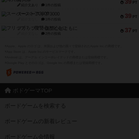
39
PT
紹介文あり
1件の投稿
スーパーストア3000
39
PT
紹介文なし
1件の投稿
フリップ７：復讐心とともに
37
PT
紹介文なし
2件の投稿
※Apple、Apple のロゴ は、米国および他の国々で登録されたApple Inc.の商標です。
※App Store は、Apple Inc.のサービスマークです。
※Android は、グーグル インコーポレイテッドの商標または登録商標です。
※Google Play とそのロゴは、Google Inc.の商標または登録商標です。
ボドゲーマTOP
ボードゲームを検索する
ボードゲームの新着レビュー
ボードゲーム会情報