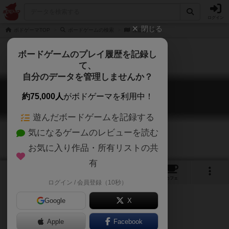
ログイン
閉じる
ボドゲーマTOP
ボードゲームの検索
怪盗ぼっち
ボードゲームのプレイ履歴を記録し
て、
自分のデータを管理しませんか？
怪盗ぼっち
約75,000人
がボドゲーマを利用中！
Robby Solo
遊んだボードゲームを記録する
気になるゲームのレビューを読む
お気に入り作品・所有リストの共
有
1
2
トップ
画像
動画
レビュー
カフェ
ログイン / 会員登録（10秒）
Google
X
Apple
ご協力ください
Facebook