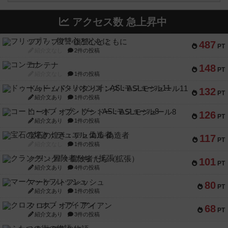
アクセス数 急上昇中
フリップ７：復讐心とともに
487
PT
紹介文なし
2件の投稿
コンテナ
148
PT
紹介文なし
1件の投稿
ドゥームド・バタリオンズ：ASLモジュール11
132
PT
紹介文あり
1件の投稿
コード・オブ・ブシドー：ASLモジュール8
126
PT
紹介文あり
1件の投稿
宝石の煌き：デュエル 偽造者
117
PT
紹介文なし
1件の投稿
クランク! ：冒険者たち（拡張）
101
PT
紹介文あり
4件の投稿
マーケットフレッシュ
80
PT
紹介文あり
1件の投稿
クロス・オブ・アイアン
68
PT
紹介文あり
3件の投稿