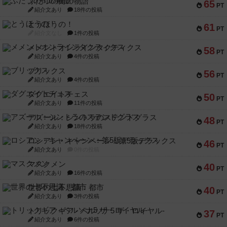
ふたつの街の物語
65
PT
紹介文あり
18件の投稿
とうほうの！
61
PT
紹介文なし
1件の投稿
メメントオンラインタクティクス
58
PT
紹介文あり
4件の投稿
ブリックス
56
PT
紹介文あり
4件の投稿
ダグエイトチェス
50
PT
紹介文あり
11件の投稿
アズール：シントラのステンドグラス
48
PT
紹介文あり
18件の投稿
ロシアン・キャンペーン：第5版デラックス
46
PT
紹介文あり
0件の投稿
マスクメン
40
PT
紹介文あり
16件の投稿
世界の七不思議：都市
40
PT
紹介文あり
3件の投稿
トリックギア - ペルソナ5 ザ・ロイヤル-
37
PT
紹介文あり
6件の投稿