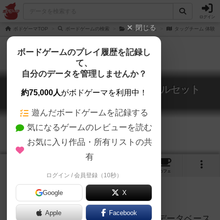
ログイン
閉じる
ボドゲーマTOP
ボードゲームの検索
タッグチーム
タッグチーム 体験
ボードゲームのプレイ履歴を記録し
て、
自分のデータを管理しませんか？
タッグチーム 体験版：木人バトルセット
約75,000人
がボドゲーマを利用中！
Tag Team - Wooden Dummy
遊んだボードゲームを記録する
気になるゲームのレビューを読む
お気に入り作品・所有リストの共
有
1
トップ
画像
動画
レビュー
カフェ
ログイン / 会員登録（10秒）
Google
X
ご協力ください
Apple
Facebook
このページは情報が不足しています。データベース