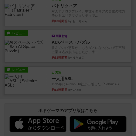
パトリツィア
対人アナログプレイ。中世イタリアの貴族の権力
争いをエリアマジョリティで...
約10時間前
by おーちゃん
レビュー
画像付き
AIスペース・パズル
住んでいた惑星が、もうダメになったので宇宙船
に乗り込み脱出をしたが、宇...
約11時間前
by うらまこ
レビュー
充実
一人用ASL
1995年にAvalon Hill社が出版した『Solitair AS...
約12時間前
by Chaco
ボドゲーマのアプリ版はこちら