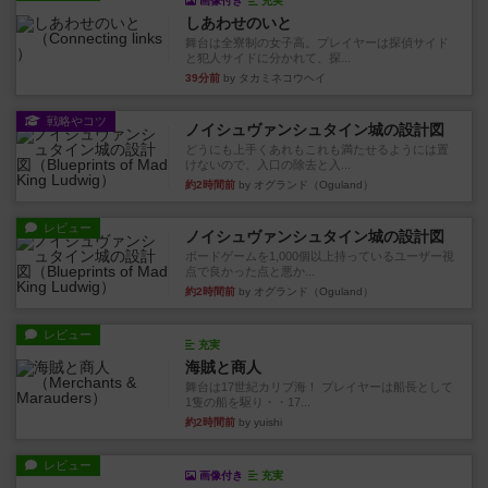
画像付き
充実
しあわせのいと
舞台は全寮制の女子高。プレイヤーは探偵サイド
と犯人サイドに分かれて、探...
39分前
by タカミネコウヘイ
戦略やコツ
ノイシュヴァンシュタイン城の設計図
どうにも上手くあれもこれも満たせるようには置
けないので、入口の除去と入...
約2時間前
by オグランド（Oguland）
レビュー
ノイシュヴァンシュタイン城の設計図
ボードゲームを1,000個以上持っているユーザー視
点で良かった点と悪か...
約2時間前
by オグランド（Oguland）
レビュー
充実
海賊と商人
舞台は17世紀カリブ海！ プレイヤーは船長として
1隻の船を駆り・・17...
約2時間前
by yuishi
レビュー
画像付き
充実