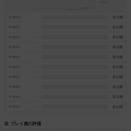
レーティングを行うには
ログイン
が必要です
-
非公開
10点の人
-
非公開
9点の人
-
非公開
8点の人
-
非公開
7点の人
-
非公開
6点の人
-
非公開
5点の人
-
非公開
4点の人
-
非公開
3点の人
-
非公開
2点の人
-
非公開
1点の人
プレイ感の評価