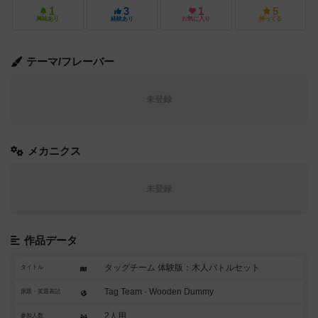
1
3
1
5
興味あり
経験あり
お気に入り
持ってる
テーマ/フレーバー
未登録
メカニクス
未登録
作品データ
タッグチーム 体験版：木人バトルセット
タイトル
Tag Team - Wooden Dummy
原題・英題表記
2人用
参加人数