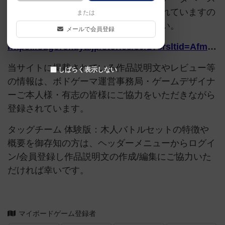
追加申請時に以下の参考URLが入力されていますの
または
で、よろしければこちらもご覧ください。
メールで会員登録
https://sugorokuya.jp/stories/39/1?srsltid=AfmBOopdltaAm8qKGU042hN6KpbaeHx8CCaZXyiAZegV-17I1Mq4j3aS
当サイトに掲載されている作品説明文やレビュー等
しばらく表示しない
の情報は、ボドゲーマ運営事務局・ゲームデザイナ
ーご本人様・有志の皆様にご協力をいただきながら
登録されています。
タッグチーム 体験版：木人バトルセットの特徴や
概要を御存知の方は、ヘッダーメニューからログイ
ン/会員登録し作品説明文の作成/編集にご協力いた
だければ幸いです。
マイボードゲーム登録者