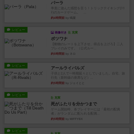
パーラ
率直に遊んだ感想を言う！トリックテイキング(ﾄﾘ
ﾃ)のカードゲーム。 ...
約4時間前
by 鳴屋
レビュー
画像付き
充実
ボツワナ
【動物のレートを上下させ、得点を上げろ】二人
プレイのみです。（公式ルー...
約5時間前
by ネロ
レビュー
アールライバルズ
子供と2人で一時期延々としていました。自宅、旅
行先（新幹線の座席など）...
約5時間前
by ジェイとと
レビュー
充実
死がふたりを分かつまで
ゲーム開始時、各プレイヤーには「最初の配偶
者」がランダムに配られる配偶...
約5時間前
by MIFFYBX
レビュー
充実