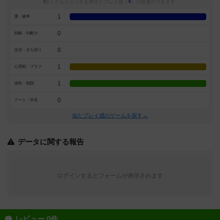
トグルスイッチを押すとプレイ感（
※
）の投票ができます
1
運・確率
0
戦略・判断力
0
交渉・立ち回り
1
心理戦・ブラフ
1
攻防・戦闘
0
アート・外見
似たプレイ感のゲームを探す→
データに関する報告
ログインするとフォームが表示されます
レビュー 0件