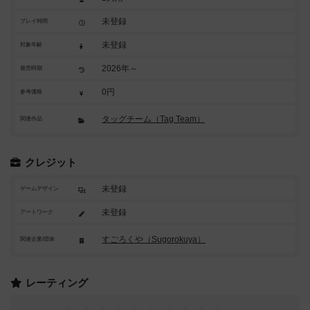
未登録
プレイ時間
未登録
対象年齢
2026年～
発売時期
0円
参考価格
タッグチーム（Tag Team）
関連作品
クレジット
未登録
ゲームデザイン
未登録
アートワーク
すごろくや（Sugorokuya）
関連企業/団体
レーティング