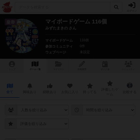
ログイン
マイボードゲーム 116個
皇帝
みずたまきの さん
116個
マイボードゲーム
0件
参加コミュニティ
未設定
ウェブページ
トップ
ゲーム一覧
マイリスト
投稿履歴
ボ
ドゲ
会
コミュニティ
評価したゲ
全て
興味あり
経験あり
お気に入り
持ってる
比較する
ーム