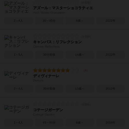
アズール：マスターショコラティエ
Azul: Master Chocolatier
2～4人
30～45分
8歳～
2022年
キャンバス：リフレクション
Canvas: Reflections
1～5人
30分前後
14歳～
2022年
ディヴィナーレ
Divinare
2～4人
30分前後
13歳～
2012年
コテージガーデン
Cottage Garden
1～4人
45～60分
8歳～
2016年