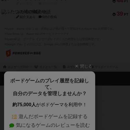
44
PT
紹介文なし
0件の投稿
ふたつの城の物語
39
PT
紹介文あり
6件の投稿
※Apple、Apple のロゴ は、米国および他の国々で登録されたApple Inc.の商標です。
※App Store は、Apple Inc.のサービスマークです。
※Android は、グーグル インコーポレイテッドの商標または登録商標です。
※Google Play とそのロゴは、Google Inc.の商標または登録商標です。
閉じる
ボドゲーマTOP
ボドとも一覧
みずたまきの
マイボードゲーム
ボドゲーマTOP
ボードゲームのプレイ履歴を記録し
て、
ボードゲームを検索する
自分のデータを管理しませんか？
約75,000人
がボドゲーマを利用中！
ボードゲームの新着レビュー
遊んだボードゲームを記録する
ボードゲーム会情報
気になるゲームのレビューを読む