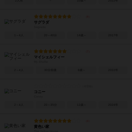
2人用
－
10歳～
2022年
サグラダ
Sagrada
1～4人
20～40分
14歳～
2017年
マイシェルフィー
My Shelfie
2～4人
30分前後
8歳～
2022年
コニー
Coney
2～4人
20～35分
12歳～
2024年
黄色い家
The Yellow House