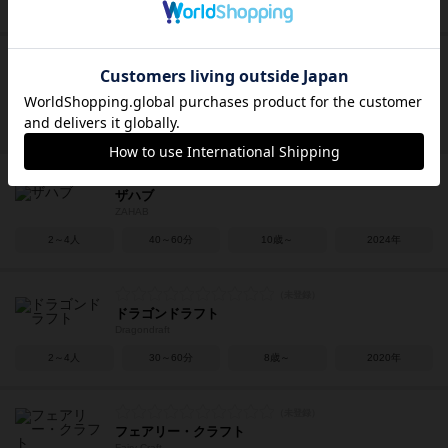
2人用
20～30分
8歳～
2020年
バイツ
Bites
2～5人
20分前後
12歳～
2020年
ザハブ
ZAHAB
2～4人
40～60分
10歳～
2024年
ドラゴンドラフト
Dragondraft
2～4人
30～60分
8歳～
2020年
フェアリー・クラフト
Fairy Craft