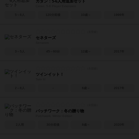
カタン：5-6人用追加セット
Catan: 5-6 Player Extension
5～6人
120分前後
10歳～
1996年
セネターズ
Senators
3～5人
45～60分
12歳～
2017年
ツインイット！
Twin It!
2～6人
－
6歳～
2017年
パッチワーク：冬の贈り物
Patchwork: Winter Edition
2人用
30分前後
8歳～
2020年