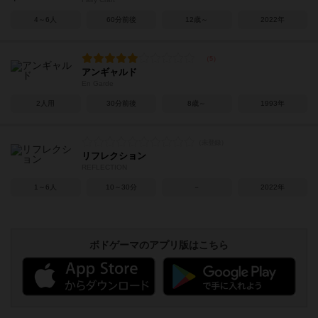
4～6人
60分前後
12歳～
2022年
アンギャルド
En Garde
2人用
30分前後
8歳～
1993年
リフレクション
REFLECTION
1～6人
10～30分
－
2022年
ボドゲーマのアプリ版はこちら