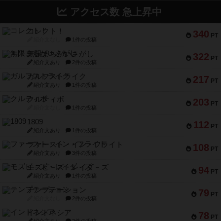
アクセス数 急上昇中
コレクト！
340
PT
紹介文なし
1件の投稿
無限まちがいさがし
322
PT
紹介文あり
2件の投稿
ガルフストライク
217
PT
紹介文あり
1件の投稿
クルティボ
203
PT
紹介文なし
1件の投稿
1809
112
PT
紹介文あり
1件の投稿
ファースト・イン・フライト
108
PT
紹介文あり
3件の投稿
モズビ－ズ・レイダ－ズ
94
PT
紹介文あり
1件の投稿
テンプテーション
79
PT
紹介文なし
2件の投稿
インドネシア
78
PT