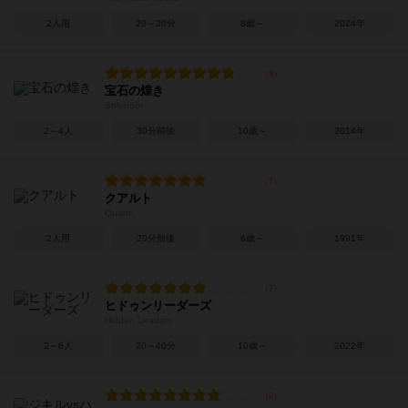
2人用
20～30分
8歳～
2024年
宝石の煌き
Splendor
2～4人
30分前後
10歳～
2014年
クアルト
Quarto
2人用
20分前後
6歳～
1991年
ヒドゥンリーダーズ
Hidden Leaders
2～6人
20～40分
10歳～
2022年