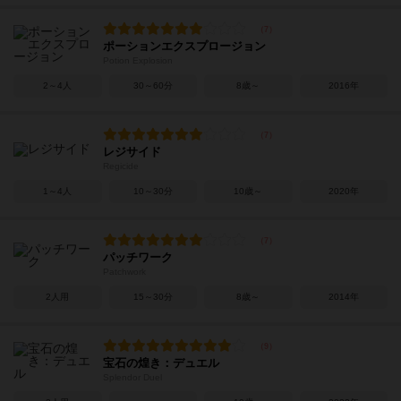
ポーションエクスプロージョン
Potion Explosion
2～4人
30～60分
8歳～
2016年
レジサイド
Regicide
1～4人
10～30分
10歳～
2020年
パッチワーク
Patchwork
2人用
15～30分
8歳～
2014年
宝石の煌き：デュエル
Splendor Duel