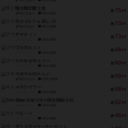
紹介文あり
2件の投稿
宵と暁の呪文書
75
PT
紹介文あり
8件の投稿
リスボン・トラム 28
73
PT
紹介文あり
9件の投稿
アマナイト
73
PT
紹介文なし
1件の投稿
ブラヴェスト
66
PT
紹介文なし
1件の投稿
スペクタキュラー
60
PT
紹介文なし
1件の投稿
スモールワールド
59
PT
紹介文あり
13件の投稿
ギャンブラー
58
PT
紹介文なし
2件の投稿
Bitter End ブタペスト救出作戦
52
PT
紹介文なし
1件の投稿
ラピード
46
PT
紹介文なし
1件の投稿
ザ・フラッフィー・ライト