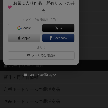
お気に入り作品・所有リストの共
メカニクス特集
有
掲示板・トピックス
ログイン / 会員登録（10秒）
Google
X
ボドとも・会員一覧
Apple
Facebook
ボードゲーム業界コラム
または
ボドゲーマご利用案内
メールで会員登録
ボードゲーム通販
しばらく表示しない
新作・再入荷情報
定番ボードゲームの通販商品
国産ボードゲームの通販商品