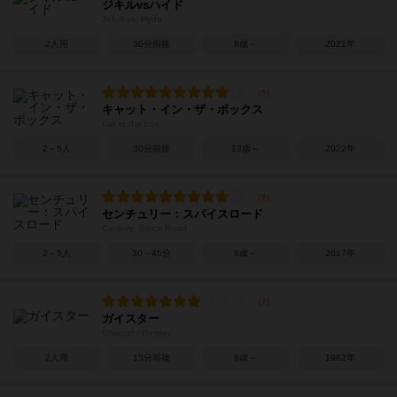
ジキルvsハイド
Jekyll vs. Hyde
2人用
30分前後
8歳～
2021年
キャット・イン・ザ・ボックス
Cat in the box
2～5人
30分前後
13歳～
2022年
センチュリー：スパイスロード
Century: Spice Road
2～5人
30～45分
8歳～
2017年
ガイスター
Ghosts! / Geister
2人用
15分前後
6歳～
1982年