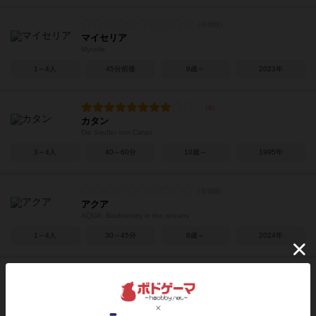
マイセリア
Mycelia
1～4人
45分前後
9歳～
2023年
カタン
Die Siedler von Catan
3～4人
40～60分
10歳～
1995年
アクア
AQUA: Biodiversity in the oceans
1～4人
30～45分
8歳～
2024年
サン・ジミニャーノの塔
Le Torri di San Gimignano