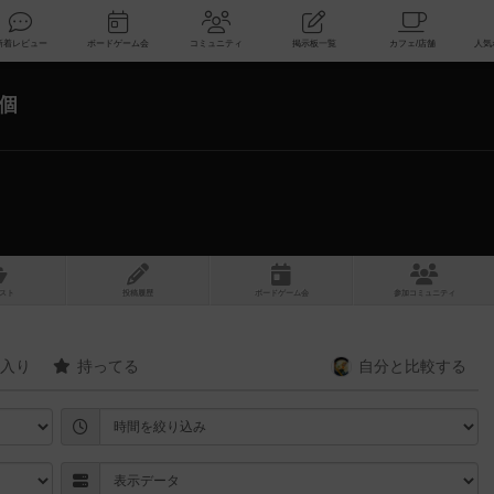
索
新着レビュー
ボードゲーム会
コミュニティ
掲示板一覧
6個
スト
投稿履歴
ボ
ー
ドゲ
ーム
会
参加
コミュニティ
入り
持ってる
自分と
比較する