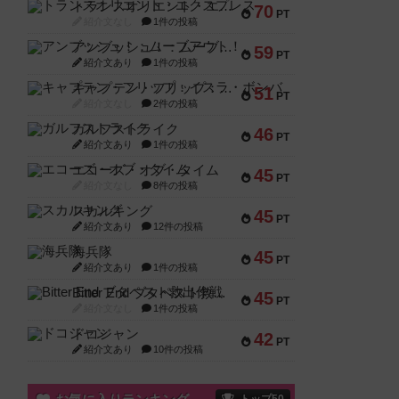
トランスオリエント・エクスプレス
70
PT
紹介文なし
1件の投稿
アンブッシュ！：ムーブアウト！
59
PT
紹介文あり
1件の投稿
キャプテン・フリップ：イスラ・ボンバ
51
PT
紹介文なし
2件の投稿
ガルフストライク
46
PT
紹介文あり
1件の投稿
エコーズ・オブ・タイム
45
PT
紹介文なし
8件の投稿
スカルキング
45
PT
紹介文あり
12件の投稿
海兵隊
45
PT
紹介文あり
1件の投稿
Bitter End ブタペスト救出作戦
45
PT
紹介文なし
1件の投稿
ドコジャン
42
PT
紹介文あり
10件の投稿