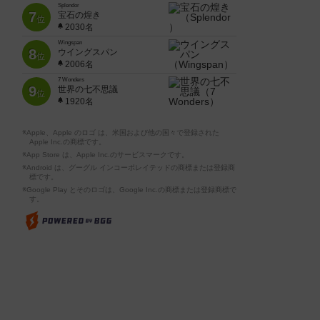
Splendor
7
宝石の煌き
位
2030名
Wingspan
8
ウイングスパン
位
2006名
7 Wonders
9
世界の七不思議
位
1920名
※Apple、Apple のロゴ は、米国および他の国々で登録された
Apple Inc.の商標です。
※App Store は、Apple Inc.のサービスマークです。
※Android は、グーグル インコーポレイテッドの商標または登録商
標です。
※Google Play とそのロゴは、Google Inc.の商標または登録商標で
す。