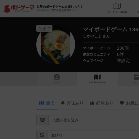
世界のボードゲームを楽しもう！
ボードゲーム専門の総合情報サイト
データベース
検
たまご
マイボードゲーム 13
しかのしま さん
136個
マイボードゲーム
0件
参加コミュニティ
未設定
ウェブページ
トップ
マイボードゲーム
マイリ
全て
興味あり
経験あり
お気に