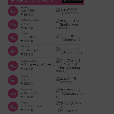
お気に入りランキング
トップ50
Splendor
1
宝石の煌き
位
4041名
Die Siedler von Catan
2
カタン
位
3616名
Dominion
3
ドミニオン
位
2530名
Battle Line
4
バトルライン
位
2379名
Terraforming Mars
5
テラフォーミングマーズ
位
2371名
6 nimmt!
6
ニムト
位
2202名
Carcassonne
7
カルカソンヌ
位
2191名
Wingspan
8
ウイングスパン
位
2150名