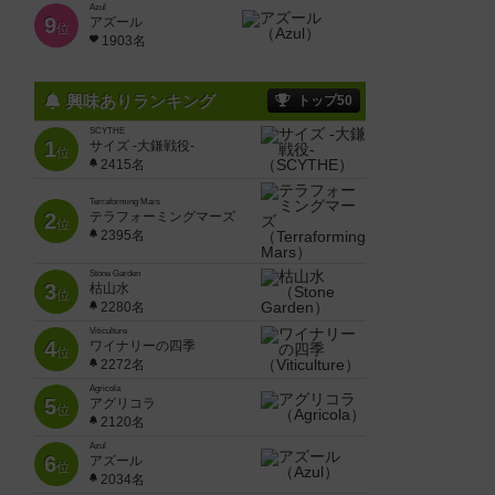
Azul
9
アズール
位
1903名
興味ありランキング
トップ50
SCYTHE
1
サイズ -大鎌戦役-
位
2415名
Terraforming Mars
2
テラフォーミングマーズ
位
2395名
Stone Garden
3
枯山水
位
2280名
Viticulture
4
ワイナリーの四季
位
2272名
Agricola
5
アグリコラ
位
2120名
Azul
6
アズール
位
2034名