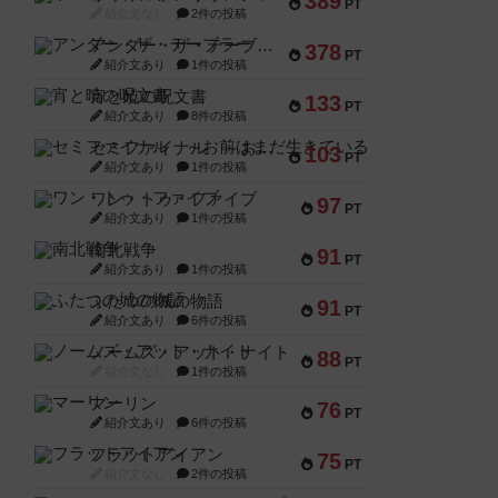
389
PT
紹介文なし
2件の投稿
アンダー・ザ・テーブラー
378
PT
紹介文あり
1件の投稿
宵と暁の呪文書
133
PT
紹介文あり
8件の投稿
セミファイナル ～お前はまだ生きている～
103
PT
紹介文あり
1件の投稿
ワン・トゥ・ファイブ
97
PT
紹介文あり
1件の投稿
南北戦争
91
PT
紹介文あり
1件の投稿
ふたつの城の物語
91
PT
紹介文あり
6件の投稿
ノームズ・アット・ナイト
88
PT
紹介文なし
1件の投稿
マーリン
76
PT
紹介文あり
6件の投稿
フラットアイアン
75
PT
紹介文なし
2件の投稿