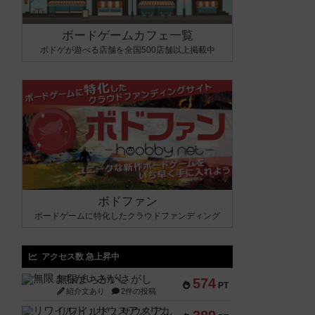
ボードゲームカフェ一覧
ボドゲが遊べる店舗を全国500店舗以上掲載中
ボドファン
ボードゲームに特化したクラウドファンディング
アクセス数 急上昇中
無限まちがいさがし
574
PT
紹介文あり
2件の投稿
リワイルド：サウスアメリカ