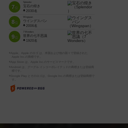
Splendor
7
宝石の煌き
位
2030名
Wingspan
8
ウイングスパン
位
2006名
7 Wonders
9
世界の七不思議
位
1920名
※Apple、Apple のロゴ は、米国および他の国々で登録された
Apple Inc.の商標です。
※App Store は、Apple Inc.のサービスマークです。
※Android は、グーグル インコーポレイテッドの商標または登録商
標です。
※Google Play とそのロゴは、Google Inc.の商標または登録商標で
す。