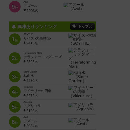
Azul
9
アズール
位
1903名
興味ありランキング
トップ50
SCYTHE
1
サイズ -大鎌戦役-
位
2415名
Terraforming Mars
2
テラフォーミングマーズ
位
2395名
Stone Garden
3
枯山水
位
2280名
Viticulture
4
ワイナリーの四季
位
2272名
Agricola
5
アグリコラ
位
2120名
Azul
6
アズール
位
2034名