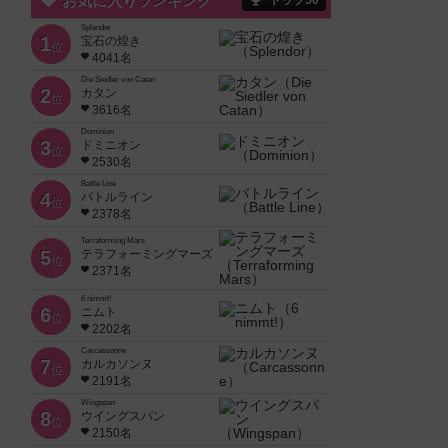
お気に入りランキング
トップ50
Splendor
1
宝石の煌き
位
4041名
Die Siedler von Catan
2
カタン
位
3616名
Dominion
3
ドミニオン
位
2530名
Battle Line
4
バトルライン
位
2378名
Terraforming Mars
5
テラフォーミングマーズ
位
2371名
6 nimmt!
6
ニムト
位
2202名
Carcassonne
7
カルカソンヌ
位
2191名
Wingspan
8
ウイングスパン
位
2150名