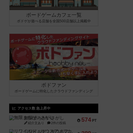
ボードゲームカフェ一覧
ボドゲが遊べる店舗を全国500店舗以上掲載中
ボドファン
ボードゲームに特化したクラウドファンディング
アクセス数 急上昇中
無限まちがいさがし
574
PT
紹介文あり
2件の投稿
リワイルド：サウスアメリカ