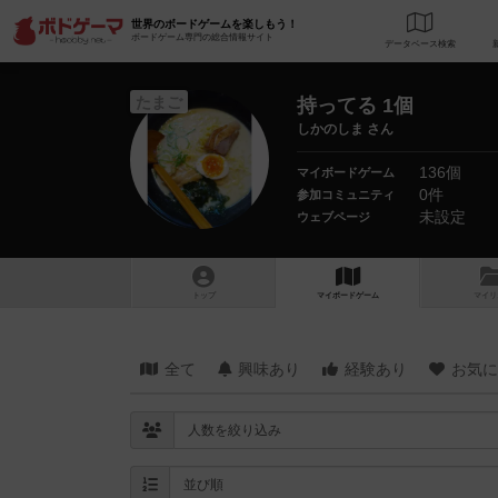
世界のボードゲームを楽しもう！
ボードゲーム専門の総合情報サイト
データベース
検
たまご
持ってる 1個
しかのしま さん
136個
マイボードゲーム
0件
参加コミュニティ
未設定
ウェブページ
トップ
マイボードゲーム
マイリ
全て
興味あり
経験あり
お気に