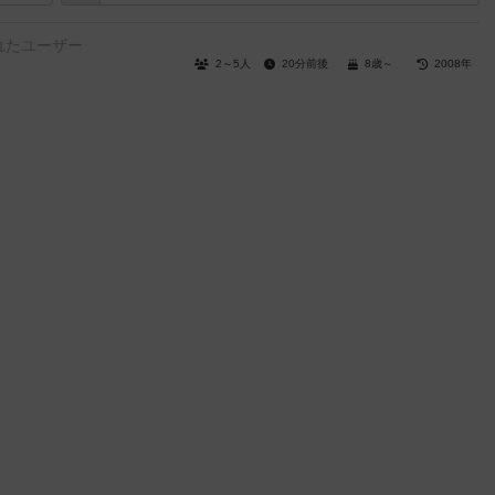
れたユーザー
2～5人
20分前後
8歳～
2008年