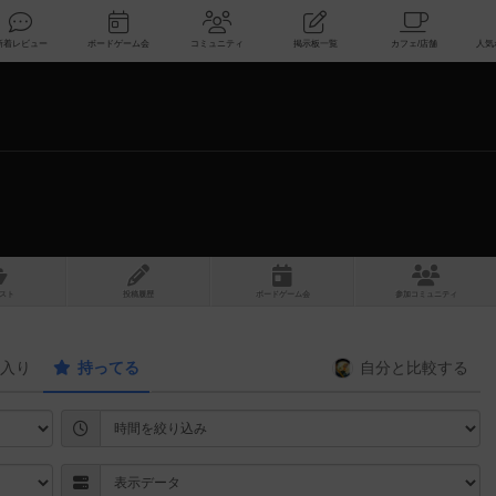
索
新着レビュー
ボードゲーム会
コミュニティ
掲示板一覧
スト
投稿履歴
ボ
ー
ドゲ
ーム
会
参加
コミュニティ
入り
持ってる
自分と
比較する