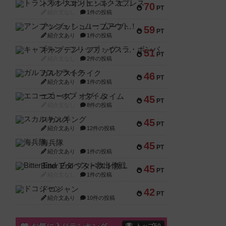
トランスオリエント・エクスプレス
70
PT
紹介文なし
1件の投稿
アンブッシュ！：ムーブアウト！
59
PT
紹介文あり
1件の投稿
キャプテン・フリップ：イスラ・ボンバ
51
PT
紹介文なし
2件の投稿
ガルフストライク
46
PT
紹介文あり
1件の投稿
エコーズ・オブ・タイム
45
PT
紹介文なし
8件の投稿
スカルキング
45
PT
紹介文あり
12件の投稿
海兵隊
45
PT
紹介文あり
1件の投稿
Bitter End ブタペスト救出作戦
45
PT
紹介文なし
1件の投稿
ドコジャン
42
PT
紹介文あり
10件の投稿