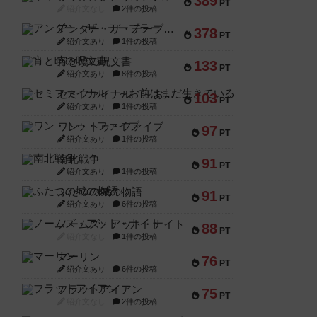
389
PT
紹介文なし
2件の投稿
アンダー・ザ・テーブラー
378
PT
紹介文あり
1件の投稿
宵と暁の呪文書
133
PT
紹介文あり
8件の投稿
セミファイナル ～お前はまだ生きている～
103
PT
紹介文あり
1件の投稿
ワン・トゥ・ファイブ
97
PT
紹介文あり
1件の投稿
南北戦争
91
PT
紹介文あり
1件の投稿
ふたつの城の物語
91
PT
紹介文あり
6件の投稿
ノームズ・アット・ナイト
88
PT
紹介文なし
1件の投稿
マーリン
76
PT
紹介文あり
6件の投稿
フラットアイアン
75
PT
紹介文なし
2件の投稿