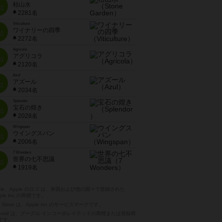
枯山水
位
2281名
Viticulture
ワイナリーの四季
位
2272名
Agricola
アグリコラ
位
2120名
Azul
アズール
位
2034名
Splendor
宝石の煌き
位
2028名
Wingspan
ウイングスパン
位
2006名
7 Wonders
世界の七不思議
位
1919名
pple、Apple のロゴ は、米国および他の国々で登録された
ple Inc.の商標です。
p Store は、Apple Inc.のサービスマークです。
ndroid は、グーグル インコーポレイテッドの商標または登録商
です。