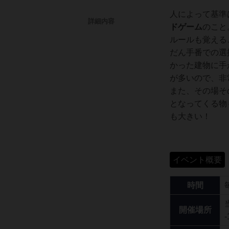
人によって基準
詳細内容
ドゲーム
のこと
ルールも覚える
だん手番での選
かった建物に手
が多いので、非
また、その場そ
となってくる物
も大きい！
イベント概要
時間
開催場所