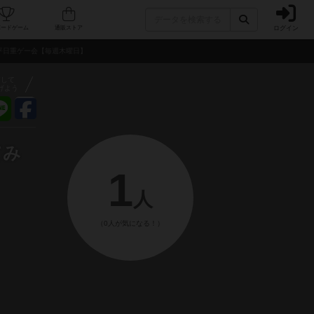
ログイン
フェ/店舗
人気ボードゲーム
通販ストア
平日重ゲー会【毎週木曜日】
アして
げよう
てみ
1
人
（0人が気になる！）