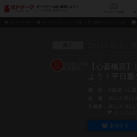
ボードゲーム会に参加しよう！
イベント作成・参加サービス
データベース
検
ボドゲーマTOP
ボードゲーム会/イベント情報
大阪府のボードゲーム会
2019
8
8
終了
年
月
日
【心斎橋店】
よう！平日重
場 所：
大阪府（心斎
会 場：
JELLYJEL
主催者：
JELLY JEL
JELLYJELL
参加する