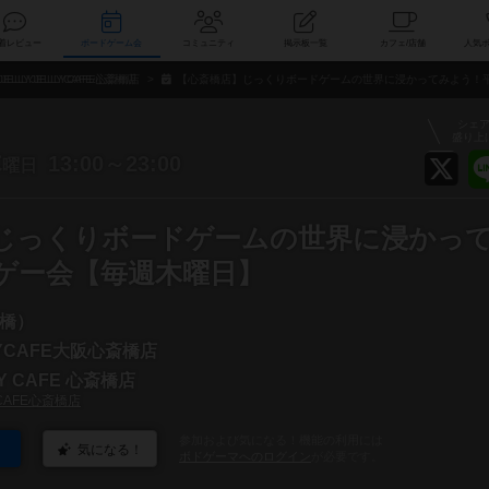
索
新着レビュー
ボードゲーム会
コミュニティ
掲示板一覧
カ
JELLYJELLYCAFE心斎橋店
【心斎橋店】じっくりボードゲームの世界に浸かってみよう！
シェ
盛り上
木
13:00～23:00
曜日
じっくりボードゲームの世界に浸かっ
ゲー会【毎週木曜日】
橋）
LYCAFE大阪心斎橋店
LY CAFE 心斎橋店
YCAFE心斎橋店
参加および気になる！機能の利用には
気になる！
ボドゲーマへのログイン
が必要です。