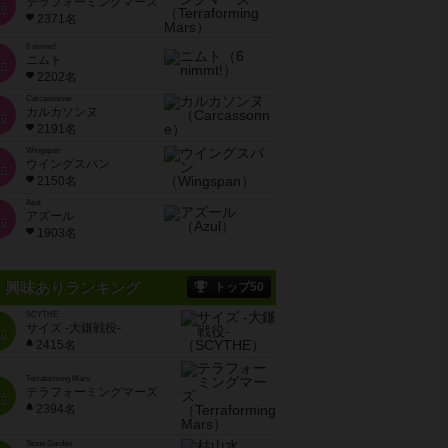
テラフォーミングマーズ
位
2371名
6 nimmt!
ニムト
位
2202名
Carcassonne
カルカソンヌ
位
2191名
Wingspan
ウイングスパン
位
2150名
Azul
アズール
位
1903名
興味ありランキング
トップ50
SCYTHE
サイズ -大鎌戦役-
位
2415名
Terraforming Mars
テラフォーミングマーズ
位
2394名
Stone Garden