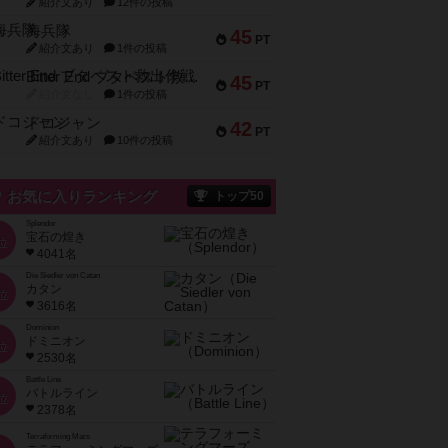
紹介文あり
12件の投稿
海兵隊
45
PT
紹介文あり
1件の投稿
Bitter End ブタペスト救出作戦
45
PT
紹介文なし
1件の投稿
ドコジャン
42
PT
紹介文あり
10件の投稿
お気に入りランキング
トップ50
Splendor
宝石の煌き
位
4041名
Die Siedler von Catan
カタン
位
3616名
Dominion
ドミニオン
位
2530名
Battle Line
バトルライン
位
2378名
Terraforming Mars