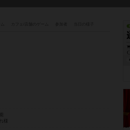
ーム
カフェ/
店舗の
ゲーム
参加者
当日の
様子
能
れ様