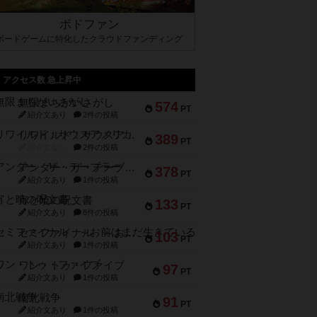
ボドファン
ボードゲームに特化したクラウドファンディング
アクセス数 急上昇中
無限まちがいさがし
574
PT
紹介文あり
2件の投稿
リワイルド：サウスアメリカ
389
PT
紹介文なし
2件の投稿
アンダー・ザ・テーブラー
378
PT
紹介文あり
1件の投稿
宵と暁の呪文書
133
PT
紹介文あり
8件の投稿
セミファイナル ～お前はまだ生きている～
103
PT
紹介文あり
1件の投稿
ワン・トゥ・ファイブ
97
PT
紹介文あり
1件の投稿
南北戦争
91
PT
紹介文あり
1件の投稿