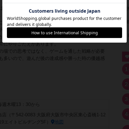
はさまざまですが、
プレイ時間が1時間を超えるボー
。
ことが多いですが、プレイ時間が長いだけに、だん
択肢が増えていったり、コストが高くて建設できな
がとどいたり、自分のボードが成長していくゲーム
常にやりごたえがあります。
の場での思考ではなく、ゲームを通した戦略が必要
も多いので、遊んだ後の達成感や勝った時の優越感
1
2
3
毎週木曜13：30から
4
当店（〒542-0083 大阪府大阪市中央区東心斎橋1-12
-19エイトビルヂング5F）
地図