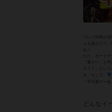
プレイ時間が3
ムを遊んだり、
ね！
ただ、ボードゲ
「重ゲー」と呼
ろう！」という
平
す。そこで、
「平日重ゲー会
どんなイ