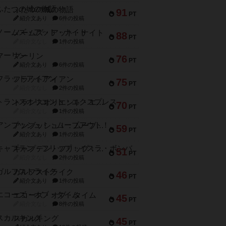
ふたつの城の物語
91
PT
紹介文あり
6件の投稿
ノームズ・アット・ナイト
88
PT
紹介文なし
1件の投稿
マーリン
76
PT
紹介文あり
6件の投稿
フラットアイアン
75
PT
紹介文なし
2件の投稿
トランスオリエント・エクスプレス
70
PT
紹介文なし
1件の投稿
アンブッシュ！：ムーブアウト！
59
PT
紹介文あり
1件の投稿
キャプテン・フリップ：イスラ・ボンバ
51
PT
紹介文なし
2件の投稿
ガルフストライク
46
PT
紹介文あり
1件の投稿
エコーズ・オブ・タイム
45
PT
紹介文なし
8件の投稿
スカルキング
45
PT