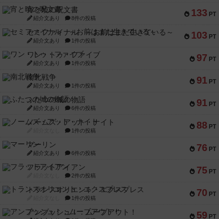
宵と暁の呪文書
133
PT
紹介文あり
8件の投稿
セミファイナル ～お前はまだ生きている～
103
PT
紹介文あり
1件の投稿
ワン・トゥ・ファイブ
97
PT
紹介文あり
1件の投稿
南北戦争
91
PT
紹介文あり
1件の投稿
ふたつの城の物語
91
PT
紹介文あり
6件の投稿
ノームズ・アット・ナイト
88
PT
紹介文なし
1件の投稿
マーリン
76
PT
紹介文あり
6件の投稿
フラットアイアン
75
PT
紹介文なし
2件の投稿
トランスオリエント・エクスプレス
70
PT
紹介文なし
1件の投稿
アンブッシュ！：ムーブアウト！
59
PT