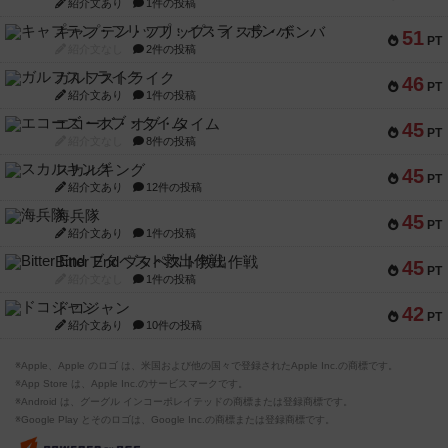
紹介文あり
1件の投稿
キャプテン・フリップ：イスラ・ボンバ
51
PT
紹介文なし
2件の投稿
ガルフストライク
46
PT
紹介文あり
1件の投稿
エコーズ・オブ・タイム
45
PT
紹介文なし
8件の投稿
スカルキング
45
PT
紹介文あり
12件の投稿
海兵隊
45
PT
紹介文あり
1件の投稿
Bitter End ブタペスト救出作戦
45
PT
紹介文なし
1件の投稿
ドコジャン
42
PT
紹介文あり
10件の投稿
※Apple、Apple のロゴ は、米国および他の国々で登録されたApple Inc.の商標です。
※App Store は、Apple Inc.のサービスマークです。
※Android は、グーグル インコーポレイテッドの商標または登録商標です。
※Google Play とそのロゴは、Google Inc.の商標または登録商標です。