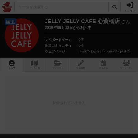
ログイン
JELLY JELLY CAFE 心斎橋店
さん
国王
2019年06月13日から利用中
0個
マイボードゲーム
0件
参加コミュニティ
https://jellyjellycafe.com/shoplist-2__trashed/shinsaibashi
ウェブページ
トップ
ゲーム一覧
マイリスト
投稿履歴
ボ
ドゲ
会
コミュニティ
登録されていません