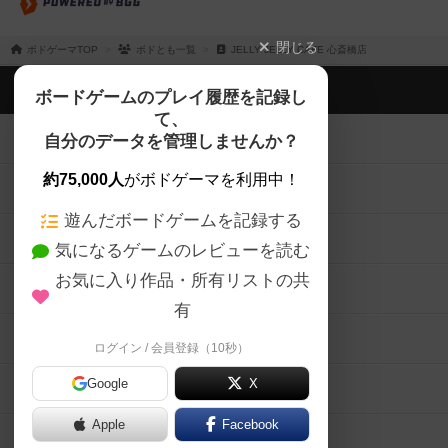
閉じる
ボドゲーマTOP
ボドとも一覧
JELLY JELLY CAFE 心斎橋店
ボドゲーマTOP
ボードゲームのプレイ履歴を記録し
て、
ボードゲームを検索する
自分のデータを管理しませんか？
約75,000人
がボドゲーマを利用中！
ボードゲームの新着レビュー
遊んだボードゲームを記録する
ボードゲーム会情報
気になるゲームのレビューを読む
お気に入り作品・所有リストの共
メカニクス特集
有
掲示板・トピックス
ログイン / 会員登録（10秒）
Google
X
ボドとも・会員一覧
Apple
Facebook
ボードゲーム業界コラム