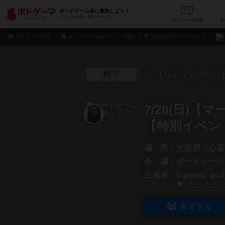
ボードゲーム会に参加しよう！
イベント作成・参加サービス
データベース
検
ボドゲーマTOP
ボードゲーム会/イベント情報
大阪府のボードゲーム会
2019
7
28
終了
年
月
日
7/28(日)
【特別イベン
場 所：
大阪府（心斎
会 場：
ボードゲーム
主催者：
bgshop_gui
ボードゲーム
参加する