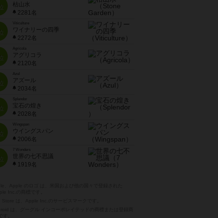
枯山水
位
2281名
Viticulture
ワイナリーの四季
位
2272名
Agricola
アグリコラ
位
2120名
Azul
アズール
位
2034名
Splendor
宝石の煌き
位
2028名
Wingspan
ウイングスパン
位
2006名
7 Wonders
世界の七不思議
位
1919名
pple、Apple のロゴ は、米国および他の国々で登録された
ple Inc.の商標です。
p Store は、Apple Inc.のサービスマークです。
ndroid は、グーグル インコーポレイテッドの商標または登録商
です。