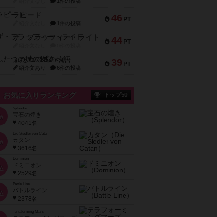
紹介文なし
1件の投稿
ラピード
46
PT
紹介文なし
1件の投稿
ザ・フラッフィー・ライト
44
PT
紹介文なし
0件の投稿
ふたつの城の物語
39
PT
紹介文あり
6件の投稿
お気に入りランキング
トップ50
Splendor
宝石の煌き
位
4041名
Die Siedler von Catan
カタン
位
3616名
Dominion
ドミニオン
位
2529名
Battle Line
バトルライン
位
2378名
Terraforming Mars