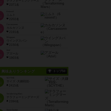
テラフォーミングマーズ
位
2371名
6 nimmt!
ニムト
位
2202名
Carcassonne
カルカソンヌ
位
2191名
Wingspan
ウイングスパン
位
2150名
Azul
アズール
位
1903名
興味ありランキング
トップ50
SCYTHE
サイズ -大鎌戦役-
位
2415名
Terraforming Mars
テラフォーミングマーズ
位
2394名
Stone Garden