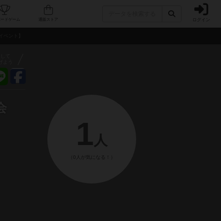
ログイン
フェ/店舗
人気ボードゲーム
通販ストア
別イベント】
アして
げよう
会
1
人
（0人が気になる！）