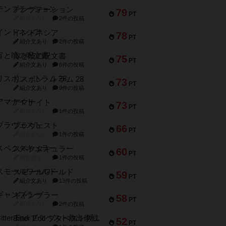
テンプテーション
79
PT
紹介文なし
2件の投稿
インドネシア
78
PT
紹介文あり
2件の投稿
宵と暁の呪文書
75
PT
紹介文あり
8件の投稿
リスボン・トラム 28
73
PT
紹介文あり
9件の投稿
アマナイト
73
PT
紹介文なし
1件の投稿
ブラヴェスト
66
PT
紹介文なし
1件の投稿
スペクタキュラー
60
PT
紹介文なし
1件の投稿
スモールワールド
59
PT
紹介文あり
13件の投稿
ギャンブラー
58
PT
紹介文なし
2件の投稿
Bitter End ブタペスト救出作戦
52
PT