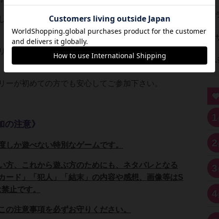
しか遊べないシナリオクリア型ゲームとなっており
リサがGMとして皆様への説明やアシストをさせて頂
リーが初めての方でも安心してご参加下さい。
1
加の注意》
2
度しか遊べない特別なゲームです。
い方、これから遊ぶ方のためにも、ネタバレとなる
3
カード」「犯人」「結末」の内容や感想、画像等はS
は禁止です。
4
この注意事項を必ずお守りください。