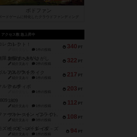
ボドファン
ボードゲームに特化したクラウドファンディング
アクセス数 急上昇中
コレクト！
340
PT
紹介文なし
1件の投稿
無限まちがいさがし
322
PT
紹介文あり
2件の投稿
ガルフストライク
217
PT
紹介文あり
1件の投稿
クルティボ
203
PT
紹介文なし
1件の投稿
1809
112
PT
紹介文あり
1件の投稿
ファースト・イン・フライト
108
PT
紹介文あり
3件の投稿
モズビ－ズ・レイダ－ズ
94
PT
紹介文あり
1件の投稿