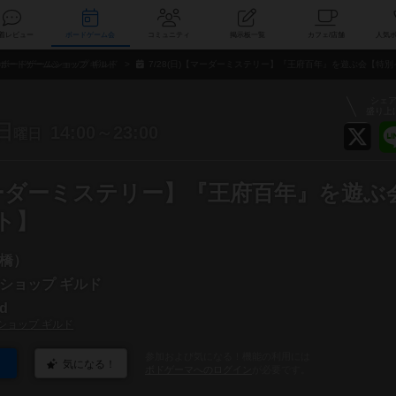
索
新着レビュー
ボードゲーム会
コミュニティ
掲示板一覧
カ
ボードゲームショップ ギルド
7/28(日)【マーダーミステリー】『王府百年』を遊ぶ会【特
シェ
盛り上
日
14:00～23:00
曜日
【マーダーミステリー】『王府百年』を遊ぶ
ト】
橋）
ショップ ギルド
ld
ショップ ギルド
参加および気になる！機能の利用には
気になる！
ボドゲーマへのログイン
が必要です。