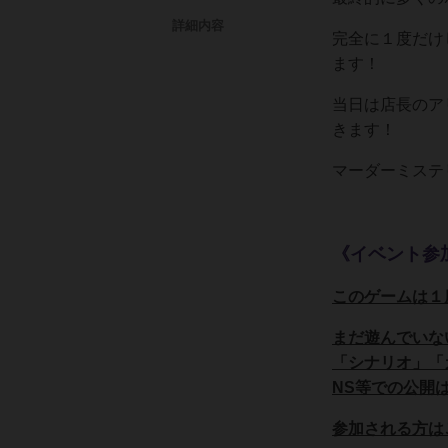
詳細内容
完全に１度だけ
ます！
当日は店長のア
きます！
マーダーミステ
《イベント参
このゲームは１
まだ遊んでいな
「シナリオ」「
NS等での公開
参加される方は