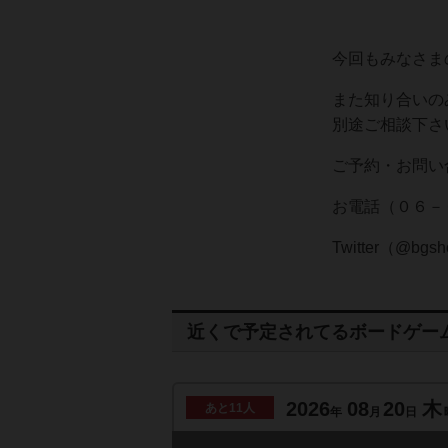
今回もみなさま
また知り合いの
別途ご相談下さ
ご予約・お問い
お電話（０６－
Twitter（@b
近くで予定されてるボードゲー
2026
08
20
木
あと
11人
年
月
日