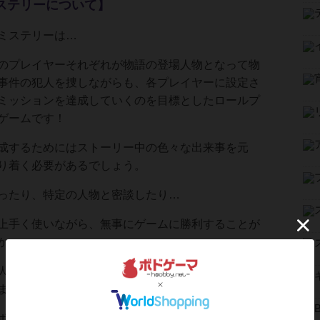
ステリーについて】
ミステリーは…
のプレイヤーそれぞれが物語の登場人物となって物
事件の犯人を捜しながらも、各プレイヤーに設定さ
ミッションを達成していくのを目標としたロールプ
ゲームです！
成するためにはストーリー中の色々な出来事を元
り着く必要があるでしょう。
ったり、特定の人物と密談したり…
上手く使いながら、無事にゲームに勝利することが
か。
人を推理したり、個人の目的を達成することでポイ
ます。
ポイントを手に入れた方が勝利を掴めます。