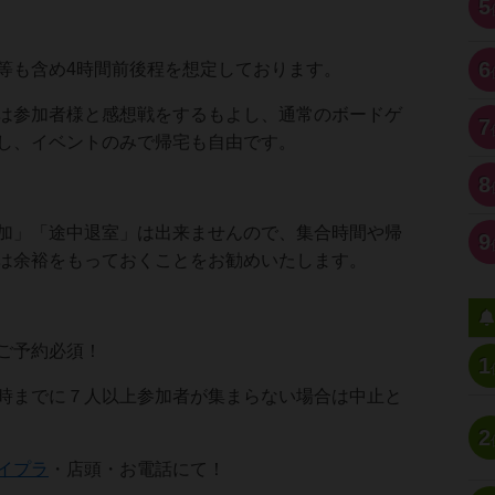
5
6
等も含め4時間前後程を想定しております。
は参加者様と感想戦をするもよし、通常のボードゲ
7
し、イベントのみで帰宅も自由です。
8
加」「途中退室」は出来ませんので、集合時間や帰
9
は余裕をもっておくことをお勧めいたします。
ご予約必須！
1
時までに７人以上参加者が集まらない場合は中止と
2
イプラ
・店頭・お電話にて！