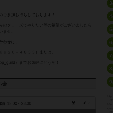
3
のご参加お待ちしております！
4
みのクローズでやりたい等の希望がございましたら
5
いませ。
合わせは、
6
６９２６－４８３３）または、
7
gshop_guild）までお気軽にどうぞ！
8
9
ム会
※A
Ap
1
0
18:00～23:00
曜日
※Ap
※A
標