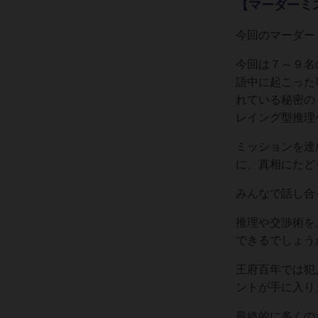
【マーダーミ
今回のマーダー
今回は７～９名
語中に起こった
れている秘密の
レイング型推理
ミッションを達
に、真相にたど
みんなで話し合
推理や交渉術を
できるでしょう
王府百年では犯
ントが手に入り
最終的に多くの