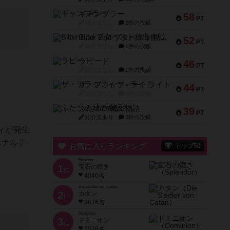
ギャンブラー
58
PT
紹介文なし
2件の投稿
Bitter End ブタペスト救出作戦
52
PT
紹介文なし
1件の投稿
ラピード
46
PT
紹介文なし
1件の投稿
ザ・フラッフィー・ライト
44
PT
紹介文なし
0件の投稿
ふたつの城の物語
39
PT
紹介文あり
6件の投稿
ィが発生
ペナルテ
お気に入りランキング
トップ50
Splendor
1
宝石の煌き
位
4040名
Die Siedler von Catan
2
カタン
位
3616名
Dominion
3
ドミニオン
位
2528名