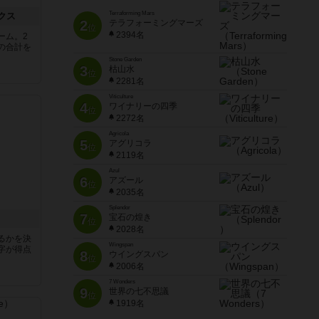
Terraforming Mars
クス
2
テラフォーミングマーズ
位
2394名
ーム。2
の合計を
Stone Garden
3
枯山水
位
2281名
Viticulture
4
ワイナリーの四季
位
2272名
Agricola
5
アグリコラ
位
2119名
Azul
6
アズール
位
2035名
Splendor
7
宝石の煌き
位
2028名
るかを決
Wingspan
字が得点
8
ウイングスパン
位
2006名
7 Wonders
9
世界の七不思議
位
1919名