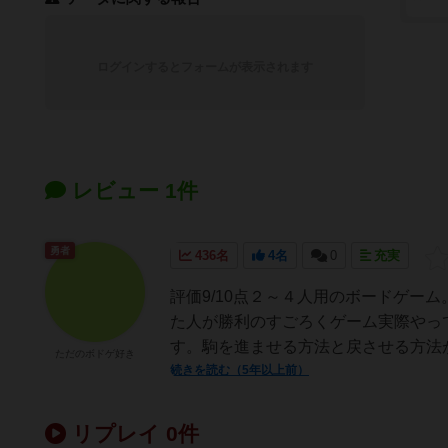
ログインするとフォームが表示されます
レビュー 1件
勇者
436名
4名
0
充実
評価9/10点２～４人用のボードゲー
た人が勝利のすごろくゲーム実際やって
す。駒を進ませる方法と戻させる方法が
ただのボドゲ好き
続きを読む（5年以上前）
リプレイ 0件