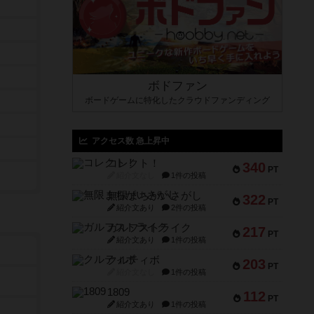
ボドファン
ボードゲームに特化したクラウドファンディング
アクセス数 急上昇中
コレクト！
340
PT
紹介文なし
1件の投稿
無限まちがいさがし
322
PT
紹介文あり
2件の投稿
ガルフストライク
217
PT
紹介文あり
1件の投稿
クルティボ
203
PT
紹介文なし
1件の投稿
1809
112
PT
紹介文あり
1件の投稿