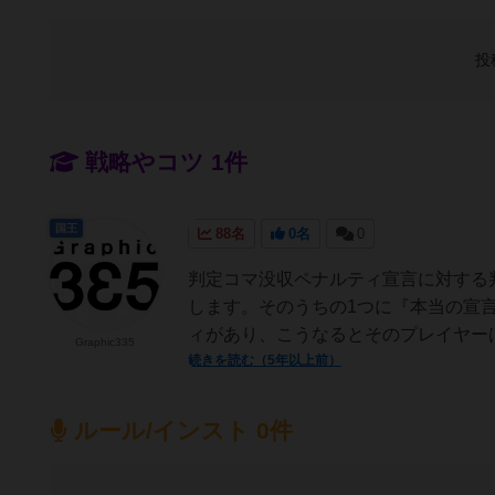
投
戦略やコツ 1件
国王
88名
0名
0
判定コマ没収ペナルティ宣言に対する
します。そのうちの1つに『本当の宣
ィがあり、こうなるとそのプレイヤーは
Graphic335
続きを読む（5年以上前）
ルール/インスト 0件