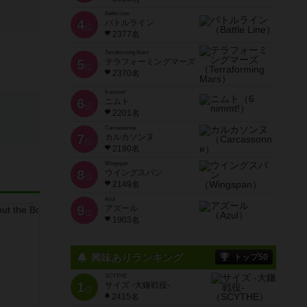
Battle Line
4
バトルライン
位
2377名
Terraforming Mars
5
テラフォーミングマーズ
位
2370名
6 nimmt!
6
ニムト
位
2201名
Carcassonne
7
カルカソンヌ
位
2190名
Wingspan
8
ウイングスパン
位
2149名
Azul
9
アズール
位
1903名
興味ありランキング
トップ50
SCYTHE
1
サイズ -大鎌戦役-
位
2415名