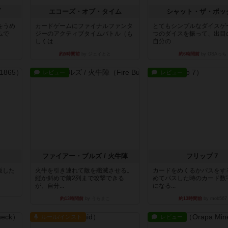
ブ
エコーズ・オブ・タイム
シャット・ザ・ボッ
をうめ
カードゲームにファイナルファンタ
とてもシンプルなダイスゲ
ムで
ジーのアクティブタイムバトル（も
つのダイスを振って、出目
しくは...
自分の...
約5時間前
by ジェイとと
約6時間前
by OSAっち
レビュー
レビュー
ファイアー・ブルズ / 火牛陣
フリップ７
出版した
火牛を引き連れて敵を殲滅させる。
カードをめくるかパスをす
縦か斜めで前2列まで攻撃できる
めてパスした時のカード数
が、自分...
になる...
約13時間前
by うらまこ
約13時間前
by mob567
ルール/インスト
レビュー