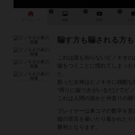
4
2
1
ゲーム
トップ
画像
動画
レビ
騙す方も騙される方も
これは誰も知らないピノキオの
嘘をつくことに慣れてしまった
た。
怒った女神はピノキオに残酷な
“周りに嘘つきがいるだけでピノ
これは人間の誰かと仲直りの握
プレイヤーは鼻コマの数字を宣
嘘の宣言を暴いたり暴かれたり
勝利となります。