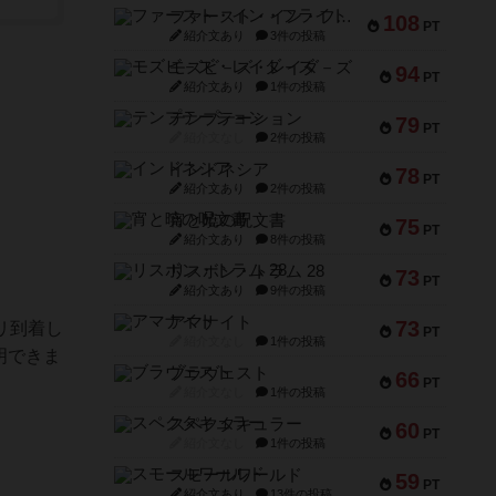
ファースト・イン・フライト
108
PT
紹介文あり
3件の投稿
モズビ－ズ・レイダ－ズ
94
PT
紹介文あり
1件の投稿
テンプテーション
79
PT
紹介文なし
2件の投稿
インドネシア
78
PT
紹介文あり
2件の投稿
宵と暁の呪文書
75
PT
紹介文あり
8件の投稿
リスボン・トラム 28
73
PT
紹介文あり
9件の投稿
アマナイト
73
リ到着し
PT
紹介文なし
1件の投稿
明できま
ブラヴェスト
66
PT
紹介文なし
1件の投稿
スペクタキュラー
60
PT
紹介文なし
1件の投稿
スモールワールド
59
PT
紹介文あり
13件の投稿