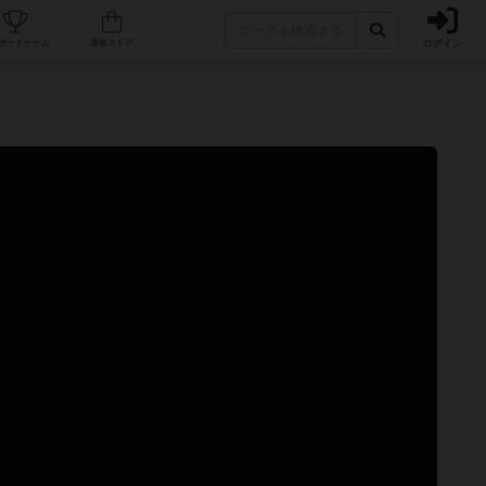
ログイン
カフェ/店舗
人気ボードゲーム
通販ストア