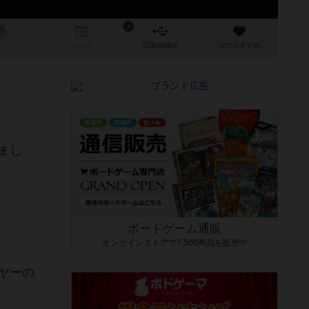
1
/インスト
掲示板
拡張/関連
作
次のおすすめ
まし
ボードゲーム通販
オンラインストアで7,500商品を販売中
ヤーの