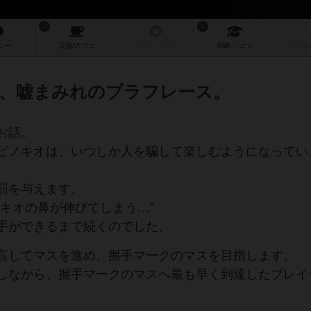
7
1
ュー
店舗/
カフェ
リプレイ
日記
戦略
・コツ
ルール
、嘘まみれのブラフレース。
お話。
ピノキオは、いつしか人を騙して楽しむようになってい
罰を与えます。
キオの鼻が伸びてしまう…”
手ができるまで続くのでした。
言してマスを進め、握手マークのマスを目指します。
しながら、握手マークのマスへ最も早く到達したプレイ