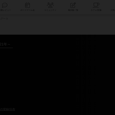
索
新着レビュー
ボードゲーム会
コミュニティ
掲示板一覧
品データ
021年～
の登録/分布