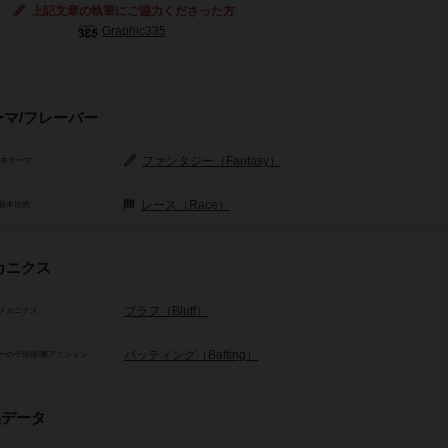
上記文章の執筆にご協力くださった方
Graphic335
ーマ/フレーバー
ファンタジー（Fantasy）
基本テーマ
レース（Race）
基本目的
カニクス
ブラフ（Bluff）
メカニクス
バッティング（Batting）
ーの干渉/影響アクション
品データ