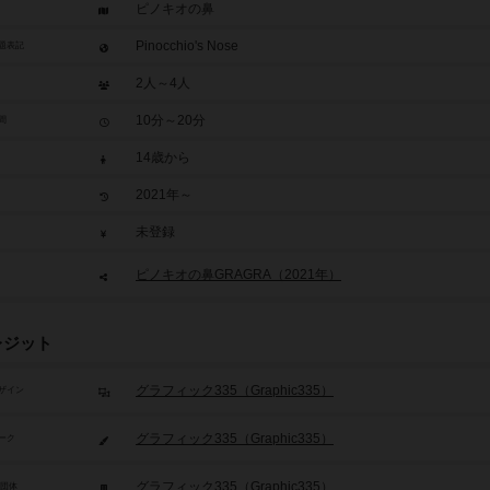
ピノキオの鼻
Pinocchio's Nose
題表記
2人～4人
10分～20分
間
14歳から
2021年～
未登録
ピノキオの鼻GRAGRA（2021年）
レジット
グラフィック335（Graphic335）
ザイン
グラフィック335（Graphic335）
ーク
グラフィック335（Graphic335）
/団体