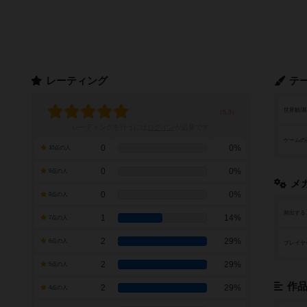
レーティング
テ
世界観/
レーティングを行うには
ログイン
が必要です
ゲームの
0
0%
10点の人
0
0%
9点の人
メ
0
0%
8点の人
頻出する
1
14%
7点の人
2
29%
6点の人
プレイヤ
2
29%
5点の人
作
2
29%
4点の人