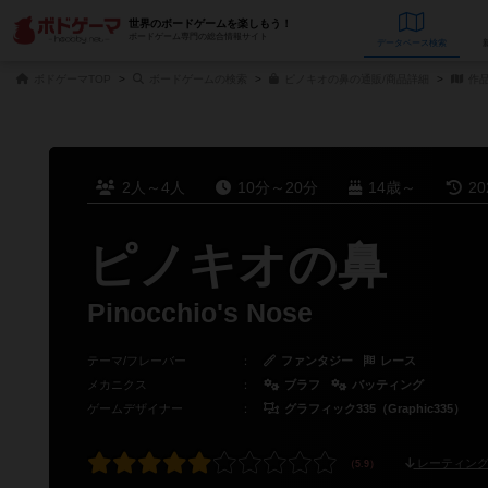
世界のボードゲームを楽しもう！
ボードゲーム専門の総合情報サイト
データベース
検
ボドゲーマTOP
ボードゲームの検索
ピノキオの鼻の通販/商品詳細
作
2人～4人
10分～20分
14歳～
2
ピノキオの鼻
Pinocchio's Nose
テーマ/フレーバー
：
ファンタジー
レース
メカニクス
：
ブラフ
バッティング
ゲームデザイナー
：
グラフィック335（Graphic335）
レーティング