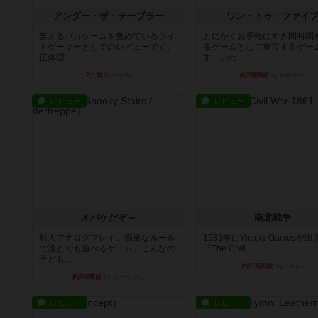
アンダー・ザ・テーブラー
ワン・トゥ・ファイ
笑えるバカゲームを集めているライ
とにかくお手軽にすき間時間
トゲーマーとしてのレビューです。
るゲームとして重宝するゲー
正体隠...
す。いわ...
7分前
by toyota
約2時間前
by nabekoh
レビュー
レビュー
オバケだぞ～
南北戦争
対人アナログプレイ。簡単なルール
1983年にVictory Gamesが
で誰とでも遊べるゲーム。こんなの
『The Civil ...
子ども...
約11時間前
by Chaco
約7時間前
by おーちゃん
レビュー
レビュー