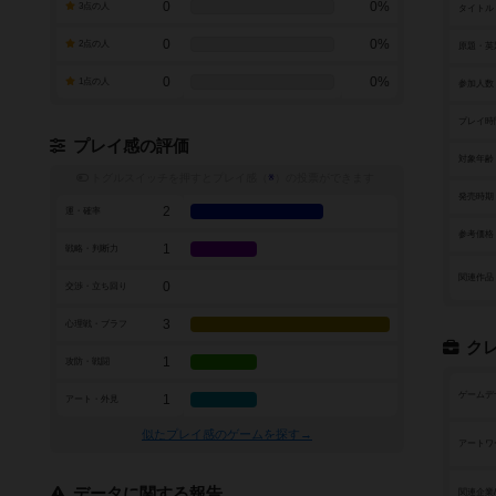
0
0%
3点の人
タイトル
0
0%
2点の人
原題・英
0
0%
1点の人
参加人数
プレイ時
プレイ感の評価
対象年齢
トグルスイッチを押すとプレイ感（
※
）の投票ができます
発売時期
2
運・確率
参考価格
1
戦略・判断力
関連作品
0
交渉・立ち回り
3
心理戦・ブラフ
ク
1
攻防・戦闘
ゲームデ
1
アート・外見
似たプレイ感のゲームを探す→
アートワ
データに関する報告
関連企業