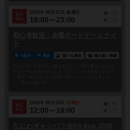
2026
08
21
金
年
月
日
曜日
2
あと
18:00～23:00
10人
0
初心者歓迎！金曜ボードゲームナイ
ト
大阪府
梅田
誰でも参加
連れ添い登録
色々なボードゲームで遊びましょう！初心者の人からボ
ードゲームが大好きな人までどなたでも大歓迎！おひと
り様でご来店頂いても相席で遊んでいただけます。ま
た、初めて遊ぶボ...
2026
08
23
日
年
月
日
曜日
10
あと
12:00～18:00
6人
0
なにわギャンパラ会SS Aug. 2026