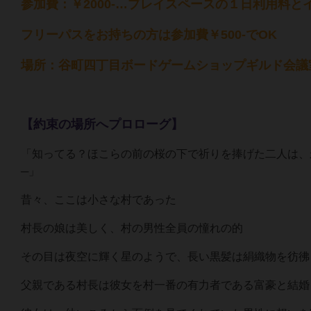
参加費：￥2000-…プレイスペースの１日利用料
フリーパスをお持ちの方は参加費￥500-でOK
場所：谷町四丁目ボードゲームショップギルド会議
【約束の場所へプロローグ】
「知ってる？ほこらの前の桜の下で祈りを捧げた二人は、
─」
昔々、ここは小さな村であった
村長の娘は美しく、村の男性全員の憧れの的
その目は夜空に輝く星のようで、長い黒髪は絹織物を彷彿
父親である村長は彼女を村一番の有力者である富豪と結婚