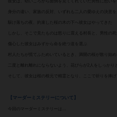
彼女は、幼いころから面倒を見てくれていた男性に想いを
身分の違い、家族の反対、いずれも二人の愛ゆえの決意を
駆け落ちの夜、約束した桜の木の下へ彼女はやってきた
しかし、そこで見たものは怒りに震える村長と、男性の死
傷心した彼女はみずから命を絶つ道を選ぶ
村人たちが慌てふためいているとき、満開の桜が散り始め
二度と離れ離れにならないよう、花びらが2人をしっかり
そして、彼女は桜の根元で精霊となり、ここで祈りを捧げ
【マーダーミステリーについて】
今回のマーダーミステリーは…