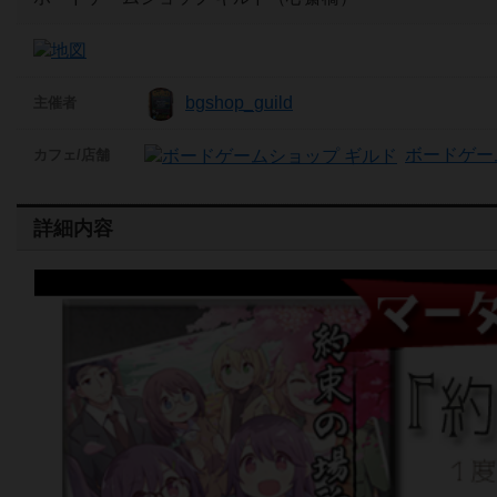
bgshop_guild
主催者
ボードゲー
カフェ/店舗
詳細内容