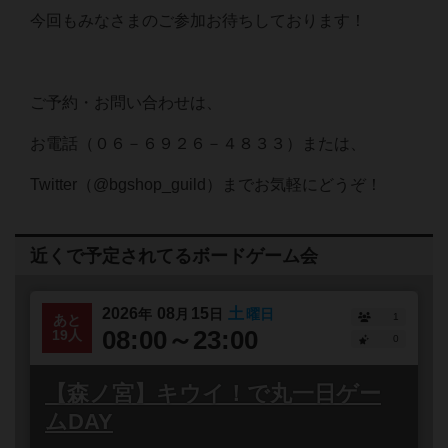
今回もみなさまのご参加お待ちしております！
ご予約・お問い合わせは、
お電話（０６－６９２６－４８３３）または、
Twitter（@bgshop_guild）までお気軽にどうぞ！
近くで予定されてるボードゲーム会
2026
08
15
土
年
月
日
曜日
1
あと
08:00～23:00
19人
0
【森ノ宮】キウイ！で丸一日ゲー
ムDAY