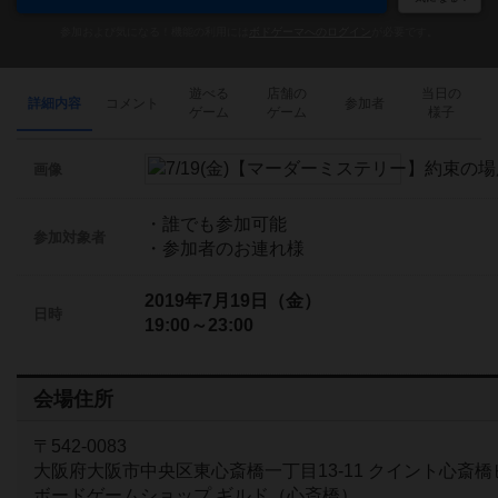
参加および気になる！機能の利用には
ボドゲーマへのログイン
が必要です。
遊べる
店舗の
当日の
詳細内容
コメント
参加者
ゲーム
ゲーム
様子
画像
・誰でも参加可能
参加対象者
・参加者のお連れ様
2019年7月19日（金）
日時
19:00～23:00
会場住所
〒542-0083
大阪府大阪市中央区東心斎橋一丁目13-11 クイント心斎橋
ボードゲームショップ ギルド（心斎橋）