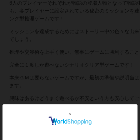
6人のプレイヤーそれぞれが物語の登場人物となって物語
も、各プレイヤーに設定されている秘密のミッションを達
ング型推理ゲームです！
ミッションを達成するためにはストーリー中の色々な出来
でしょう。
推理や交渉術を上手く使い、無事にゲームに勝利すること
完全に１度しか遊べないシナリオクリア型ゲームです！
本来ＧＭは要らないゲームですが、最初の準備や説明当は
ます。
興味はあるけどうまく遊べるか不安という方も安心してご
《イベント参加の注意》
このゲームは１度しか遊べない特別なゲームです。