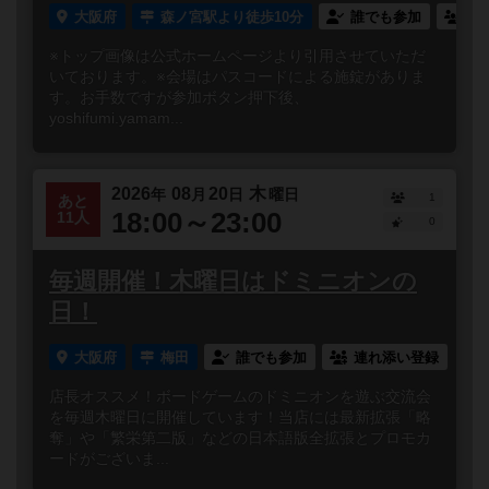
大阪府
森ノ宮駅より徒歩10分
誰でも参加
連
※トップ画像は公式ホームページより引用させていただ
いております。※会場はパスコードによる施錠がありま
す。お手数ですが参加ボタン押下後、
yoshifumi.yamam...
2026
08
20
木
年
月
日
曜日
1
あと
18:00～23:00
11人
0
毎週開催！木曜日はドミニオンの
日！
大阪府
梅田
誰でも参加
連れ添い登録
店長オススメ！ボードゲームのドミニオンを遊ぶ交流会
を毎週木曜日に開催しています！当店には最新拡張「略
奪」や「繁栄第二版」などの日本語版全拡張とプロモカ
ードがございま...