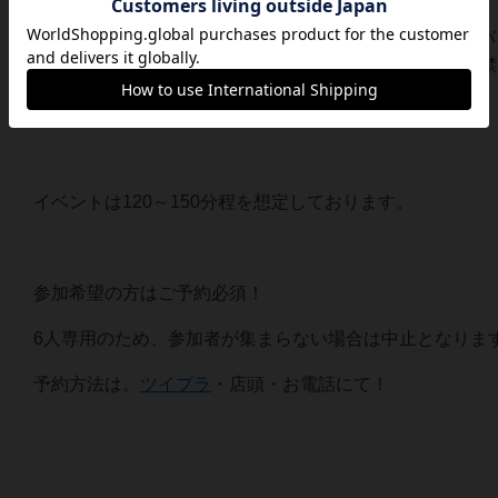
まだ遊んでいない方、これから遊ぶ方のためにも、ネタバ
人」「結末」の内容や感想、画像等はSNS等での公開は
参加される方はこの注意事項を必ずお守りください。
イベントは120～150分程を想定しております。
参加希望の方はご予約必須！
6人専用のため、参加者が集まらない場合は中止となりま
予約方法は。
ツイプラ
・店頭・お電話にて！