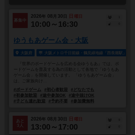
2026
08
30
日
年
月
日
曜日
1
募集中
10:00～16:30
0
ゆうもあゲーム会・大阪
大阪府
大阪メトロ千日前線・鶴見緑地線「西長堀駅」より
『世界のボードゲームを広める会ゆうもあ』では、ボ
ードゲームを普及する為の活動として各地で「ゆうもあ
ゲーム会」を開催しています。 「ゆうもあゲーム会」
は、ご家族向け...
#ボードゲーム
#初心者歓迎
#どなたでも
#初参加歓迎
#途中参加OK
#途中抜けOK
#子ども連れ歓迎
#予約不要
#参加費無料
2026
08
30
日
年
月
日
曜日
9
あと
13:00～17:00
3人
0