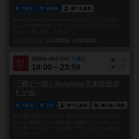
大阪府
淀屋橋
誰でも参加
Board Game Yarena presentsなにわギャンパラ会SS
Aug. 2026BGY会長*／ギャンパラなにわ支部長のピンク
ダガーと申します。今回はギ...
#ボードゲーム
#正体隠匿系
#初参加歓迎
2026
08
29
土
年
月
日
曜日
1
あと
19:00～23:59
9人
0
「酒ゲー部」Neighbor月末恒例ボ
ドゲ会
大阪府
天六
誰でも参加
連れ添い登録
毎月最終土曜日（原則的）開催のボードゲーム会です。
※今月は都合により一週前倒しの開催となります。ライ
トな層でライトなゲームが多いです。チャージ500円と
ワンオーダー...