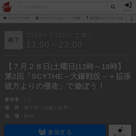
ログイン
ボドゲーマTOP
ボードゲーム会/イベント情報
東京都のボードゲーム会
2018
7
28
土
年
月
日
曜日
終了
13:00～23:00
【７月２８日(土曜日)13時～18時】
第2回「SCYTHE－大鎌戦役－＋拡張
彼方よりの侵攻」で遊ぼう！
参加者：
1人
場 所：
東京都（武蔵小金井）
会 場：
Brett
参加する
気になる！