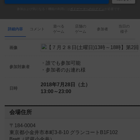
参加および気になる！機能の利用には
ボドゲーマへのログイン
が必要です。
遊べる
店舗の
当日の
詳細内容
コメント
参加者
ゲーム
ゲーム
様子
画像
・誰でも参加可能
参加対象者
・参加者のお連れ様
2018年7月28日（土）
日時
13:00～23:00
会場住所
〒184-0004
東京都小金井市本町3-8-10 グランコートB1F102
Brett（武蔵小金井）