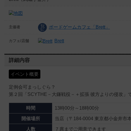
ボードゲームカフェ「Brett」
主催者
Brett
カフェ/店舗
詳細内容
イベント概要
定例会可まっしぐら？
第２回「SCYTHE－大鎌戦役－＋拡張 彼方よりの侵攻」
時間
13時00分～18時00分
開催場所
当店（〒184-0004 東京都小金井市本
人数
７席までご用意できます