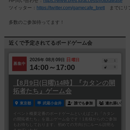
HP問い合わせ：
https://www.brett.jp/access/#otoiawase
ツイッター：
https://twitter.com/gamecafe_brett
までにリプ
多数のご参加待ってます！
近くで予定されてるボードゲーム会
2026
08
09
日
年
月
日
曜日
1
募集中
14:00～17:00
0
【8月9日(日曜)14時】『カタンの開
拓者たち』ゲーム会
東京都
武蔵小金井
誰でも参加
連れ添い登録
イベント概要定番のボードゲームといえばこれ『カタン
の開拓者たち』を遊ぶゲーム会です！1名様からのご参加
もお待ちしております。初めての方向けにルール説明も