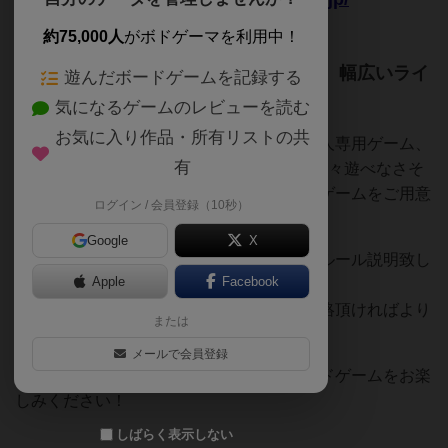
約75,000人
がボドゲーマを利用中！
【初めての方からボードゲーマーまで、幅広いライ
遊んだボードゲームを記録する
ンナップとルール解説付きで安心！】
気になるゲームのレビューを読む
お気に入り作品・所有リストの共
４歳から遊べる子供向けのゲームから、二人専用ゲーム、
有
6時間以上かかる超重量級ゲーム、他では中々遊べなさそ
うなレアなゲーム等々、多種多様なボードゲームをご用意
ログイン / 会員登録（10秒）
しています！
Google
X
店内のボードゲームであれば、可能な限りルール説明致し
Apple
Facebook
ます。
また、事前に遊びたいボードゲームをご連絡頂ければより
または
詳細な説明もさせて頂きます。
メールで会員登録
挽きたての美味しいコーヒーと一緒にボードゲームをお楽
しみください！
しばらく表示しない