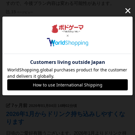
すので、今後プラン内容は変わる可能性があります。
15
ページビュー
4ヶ月前
2026年04月12日 16時59分頃
ゴールデンウィーク期間中は定休日も営業し
ます！
GW期間中に祝日となる「4月29日(水)」「5月6日(水)」は定
休日ですが臨時営業致します。また、4月30日(木)は事前予
約にて営業とさせていただきますので、来店予定のお客様は
前日までに事前にご予約をお願いします。
50
ページビュー
7ヶ月前
2026年01月04日 14時02分頃
2026年1月からドリンク持ち込みしやすくな
ります
日頃のご愛好有難うございます。2026年1月よりドリンク持