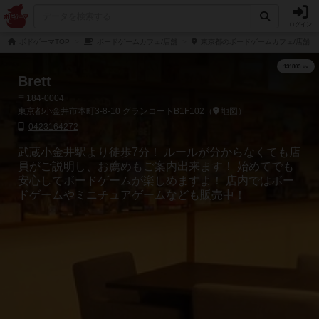
ログイン
ボドゲーマTOP
ボードゲームカフェ/店舗
東京都のボードゲームカフェ/店舗
Brett
〒184-0004
東京都小金井市本町3-8-10 グランコートB1F102（
地図
）
0423164272
武蔵小金井駅より徒歩7分！ ルールが分からなくても店
員がご説明し、お薦めもご案内出来ます！ 始めてでも
安心してボードゲームが楽しめますよ！ 店内ではボー
ドゲームやミニチュアゲームなども販売中！