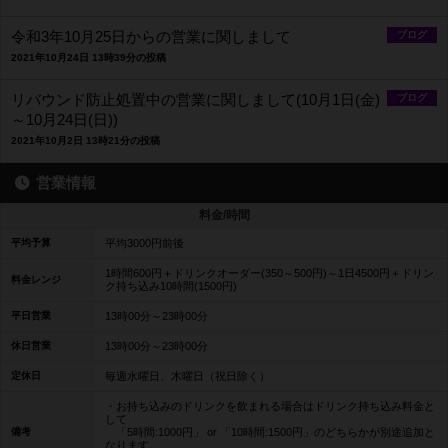
令和3年10月25日からの営業に関しまして
ブログ
2021年10月24日 13時39分の投稿
リバウンド防止処置中の営業に関しまして(10月1日(金)
ブログ
～10月24日(日))
2021年10月2日 13時21分の投稿
営業情報
料金/時間
平均予算
平均3000円前後
1時間600円＋ドリンクオーダー(350～500円)～1日4500円＋ドリン
料金レンジ
ク持ち込み10時間(1500円)
平日営業
13時00分～23時00分
休日営業
13時00分～23時00分
定休日
毎週水曜日、木曜日（祝日除く）
・お持ち込みのドリンクを飲まれる場合はドリンク持ち込み料金と
して
備考
「5時間:1000円」 or 「10時間:1500円」のどちらかが別途追加と
なります。