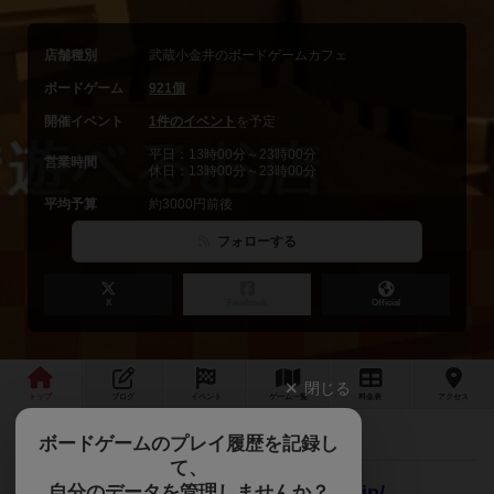
店舗種別
武蔵小金井のボードゲームカフェ
ボードゲーム
921個
開催イベント
1件のイベント
を予定
平日：13時00分～23時00分
営業時間
休日：13時00分～23時00分
平均予算
約3000円前後
フォローする
X
Facebook
Official
閉じる
トップ
ブログ
イベント
ゲーム
一覧
料金
表
アクセス
お得な料金プランの新設です！
最新情報
ボードゲームのプレイ履歴を記録し
て、
自分のデータを管理しませんか？
当店ＨＰは
こちら
https://www.brett.jp/