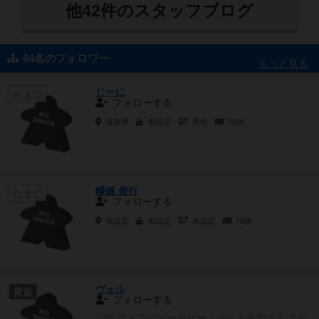
他42件のスタッフブログ
64名のフォロワー
もっと見る
じーに
たまご
フォローする
滋賀県
未設定
男性
56個
幡鎌 俊行
たまご
フォローする
未設定
未設定
未設定
70個
ヴェル
貴族
フォローする
10年前まではボードゲーム会にも参加するほど