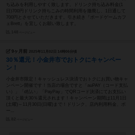
ち込みを利用しやすく致します。ドリンク持ち込み料金(1
日)700円ドリンク持ちこみの時間利用を撤廃し、1日通して
700円とさせていただきます。引き続き『ボードゲームカフ
ェBrett』を宜しくお願い致します。
148
ページビュー
9ヶ月前
2025年11月02日 14時06分頃
30％還元！小金井市でおトクにキャンペー
ン！
小金井市限定！キャッシュレス決済でおトクにお買い物キャ
ンペーン開催です！当店の場合ですと「auPAY（コード支払
い）」「d払い」「PayPay」でQRコード決済にてお支払い
頂くと最大30％還元されます！キャンペーン期間は11月1日
(土曜)～11月30日(日曜)まで！ドリンク、店内利用料金、ボ
ー...
82
ページビュー