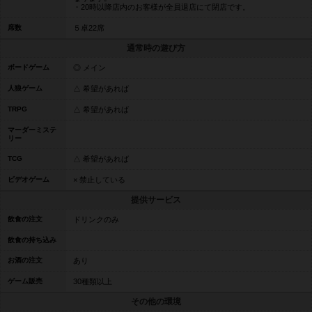
・20時以降店内のお客様が全員退店にて閉店です。
席数
５卓22席
通常時の遊び方
ボードゲーム
◎ メイン
人狼ゲーム
△ 希望があれば
TRPG
△ 希望があれば
マーダーミステ
リー
TCG
△ 希望があれば
ビデオゲーム
× 禁止している
提供サービス
飲食の注文
ドリンクのみ
飲食の持ち込み
お酒の注文
あり
ゲーム販売
30種類以上
その他の環境