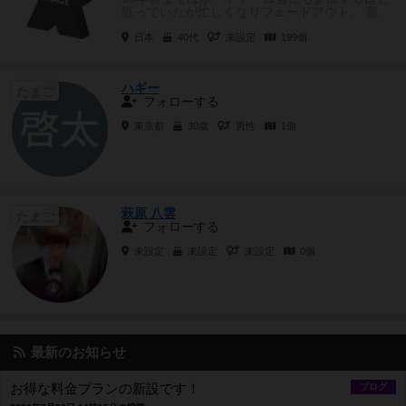
嵌っていたが忙しくなりフェードアウト。 最
近、後輩が会社で遊んでくれ...
日本
40代
未設定
199個
ハギー
たまご
フォローする
東京都
30歳
男性
1個
萩原 八雲
たまご
フォローする
未設定
未設定
未設定
0個
最新のお知らせ
お得な料金プランの新設です！
ブログ