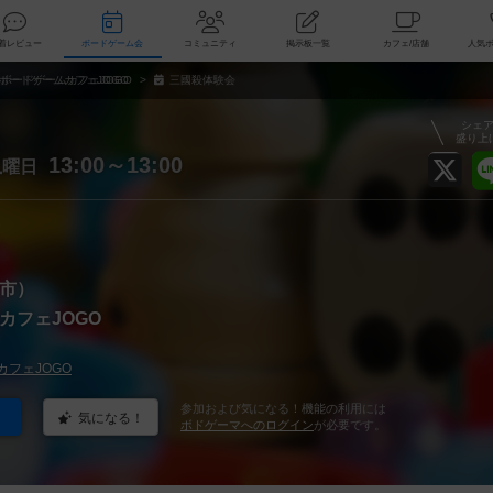
索
新着レビュー
ボードゲーム会
コミュニティ
掲示板一覧
カ
ボードゲームカフェJOGO
三國殺体験会
シェ
盛り上
土
13:00～13:00
曜日
市）
カフェJOGO
フェJOGO
参加および気になる！機能の利用には
気になる！
ボドゲーマへのログイン
が必要です。