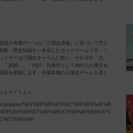
国四大奇書の一つの『三国志演義』に基づいて作ら
策略・歴史知識を一体化したカードゲームです。こ
レイヤーは三国志キャラんに扮し、それぞれ「主
、「反賊」、「内奸」の身分として他の人の身分を
暗闘を展開します。中国本場の三国志ゲームを楽し
ットサイトより」
arket.jp/game/%E4%B8%89%E5%9C%8B%E6%AE%B
%E6%BA%96%E7%89%88%E3%80%80%E6%97%
C%E7%89%88/