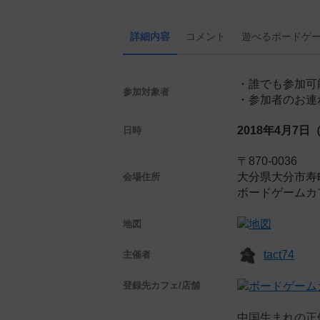
詳細内容
コメント
遊べる
ボード
ゲ
・誰でも参加可
参加対象者
・参加者のお連
2018年4月7日
日時
〒870-0036
大分県大分市寿町8-1
会場住所
ボードゲームカ
地図
tact74
主催者
登録先
カフェ/店舗
中国生まれの正