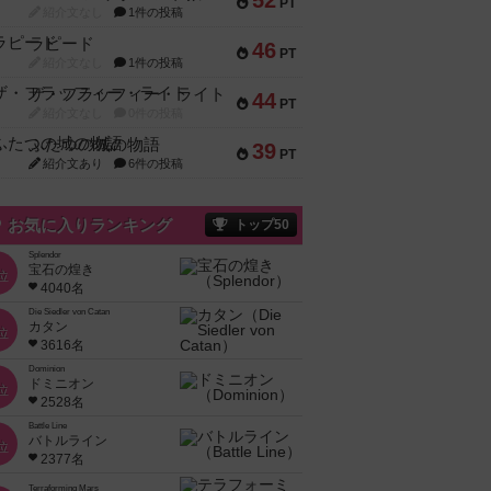
52
PT
紹介文なし
1件の投稿
ラピード
46
PT
紹介文なし
1件の投稿
ザ・フラッフィー・ライト
44
PT
紹介文なし
0件の投稿
ふたつの城の物語
39
PT
紹介文あり
6件の投稿
お気に入りランキング
トップ50
Splendor
宝石の煌き
位
4040名
Die Siedler von Catan
カタン
位
3616名
Dominion
ドミニオン
位
2528名
Battle Line
バトルライン
位
2377名
Terraforming Mars