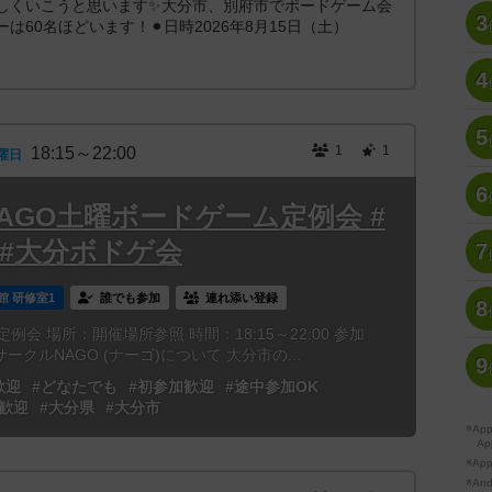
しくいこうと思います✨大分市、別府市でボードゲーム会
3
は60名ほどいます！⚫︎日時2026年8月15日（土）
4
5
1
1
18:15～22:00
曜日
6
 NAGO土曜ボードゲーム定例会 #
 #大分ボドゲ会
7
館 研修室1
誰でも参加
連れ添い登録
8
例会 場所：開催場所参照 時間：18:15～22:00 参加
ークルNAGO (ナーゴ)について 大分市の...
9
歓迎
#どなたでも
#初参加歓迎
#途中参加OK
歓迎
#大分県
#大分市
※A
Ap
※Ap
※A