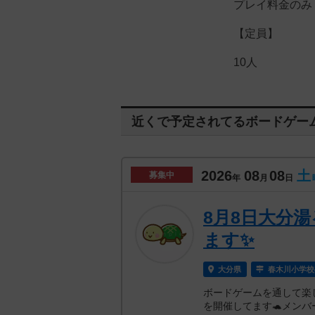
プレイ料金のみ
【定員】
10人
近くで予定されてるボードゲー
2026
08
08
土
募集中
年
月
日
8月8日大分湯
ます✨
大分県
春木川小学校
ボードゲームを通して楽
を開催してます🐢メンバー