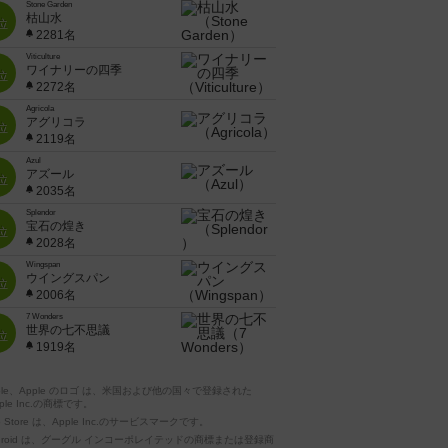
Stone Garden
枯山水
位
2281名
Viticulture
ワイナリーの四季
位
2272名
Agricola
アグリコラ
位
2119名
Azul
アズール
位
2035名
Splendor
宝石の煌き
位
2028名
Wingspan
ウイングスパン
位
2006名
7 Wonders
世界の七不思議
位
1919名
pple、Apple のロゴ は、米国および他の国々で登録された
ple Inc.の商標です。
p Store は、Apple Inc.のサービスマークです。
ndroid は、グーグル インコーポレイテッドの商標または登録商