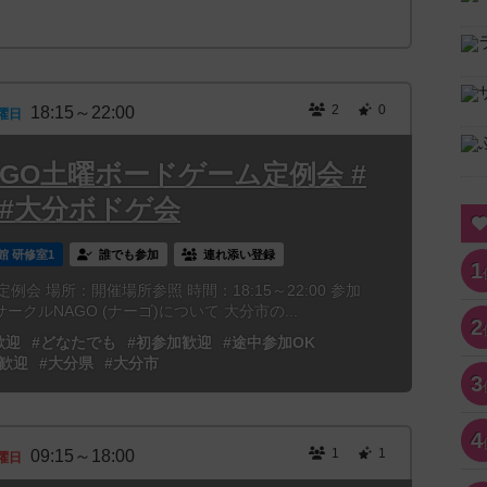
2
0
18:15～22:00
曜日
NAGO土曜ボードゲーム定例会 #
 #大分ボドゲ会
館 研修室1
誰でも参加
連れ添い登録
1
例会 場所：開催場所参照 時間：18:15～22:00 参加
ークルNAGO (ナーゴ)について 大分市の...
2
歓迎
#どなたでも
#初参加歓迎
#途中参加OK
歓迎
#大分県
#大分市
3
4
1
1
09:15～18:00
曜日