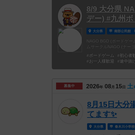
8/9 大分県 
デー) #九州
大分県
南部公民館 
NAGO BGD (ボードゲ
ムサークルNAGO (ナー
#ボードゲーム
#初心者
#お一人様歓迎
#途中抜
2026
08
15
土
募集中
年
月
日
8月15日大分
てます✨
大分県
春木川小学校