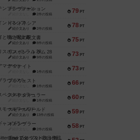
テンプテーション
79
PT
紹介文なし
2件の投稿
インドネシア
78
PT
紹介文あり
2件の投稿
宵と暁の呪文書
75
PT
紹介文あり
8件の投稿
リスボン・トラム 28
73
PT
紹介文あり
9件の投稿
アマナイト
73
PT
紹介文なし
1件の投稿
ブラヴェスト
66
PT
紹介文なし
1件の投稿
スペクタキュラー
60
PT
紹介文なし
1件の投稿
スモールワールド
59
PT
紹介文あり
13件の投稿
ギャンブラー
58
PT
紹介文なし
2件の投稿
Bitter End ブタペスト救出作戦