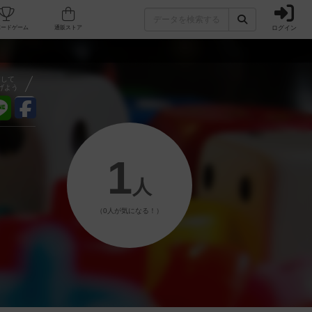
ログイン
フェ/店舗
人気ボードゲーム
通販ストア
アして
げよう
1
人
（0人が気になる！）