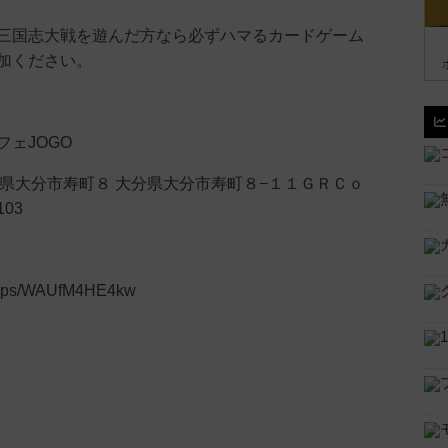
三国志大戦を遊んだ方なら必ずハマるカードゲーム
加ください。
ェJOGO
 大分県大分市寿町８ 大分県大分市寿町８−１１ＧＲＣｏ
03
/maps/WAUfM4HE4kw