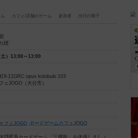
ーム
カフェ/
店舗の
ゲーム
参加者
当日の
様子
能
れ様
（土）
13:00～13:00
1GRC opus kotobuki 103
フェJOGO（大分市）
ボードゲームカフェJOGO
体隠匿系カードゲーム「三國殺」を体感しましょ