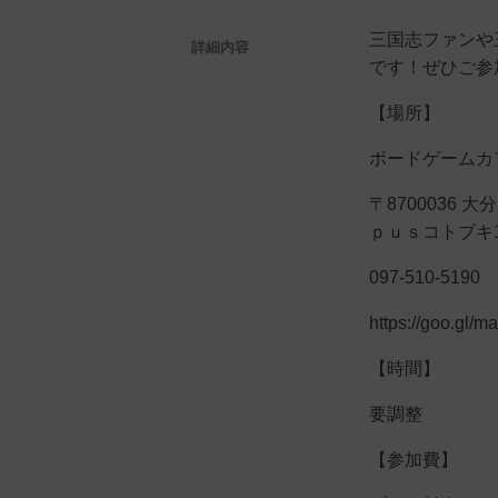
三国志ファンや
詳細内容
です！ぜひご参
【場所】
ボードゲームカフ
〒8700036
ｐｕｓコトブキ1
097-510-5190
https://goo.gl
【時間】
要調整
【参加費】