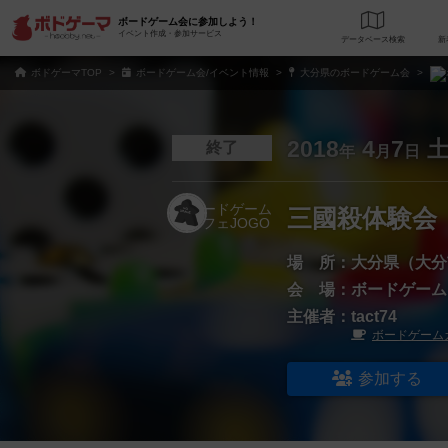
ボードゲーム会に参加しよう！
イベント作成・参加サービス
データベース
検
ボドゲーマTOP
ボードゲーム会/イベント情報
大分県のボードゲーム会
2018
4
7
終了
年
月
日
三國殺体験会
場 所：
大分県（大分
会 場：
ボードゲーム
主催者：
tact74
ボードゲームカ
参加する