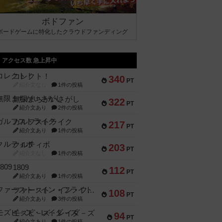
ボドファン
ボードゲームに特化したクラウドファンディング
アクセス数 急上昇中
コレクト！
340
PT
紹介文なし
1件の投稿
無限まちがいさがし
322
PT
紹介文あり
2件の投稿
ガルフストライク
217
PT
紹介文あり
1件の投稿
クルティボ
203
PT
紹介文なし
1件の投稿
1809
112
PT
紹介文あり
1件の投稿
ファースト・イン・フライト
108
PT
紹介文あり
3件の投稿
モズビ－ズ・レイダ－ズ
94
PT
紹介文あり
1件の投稿