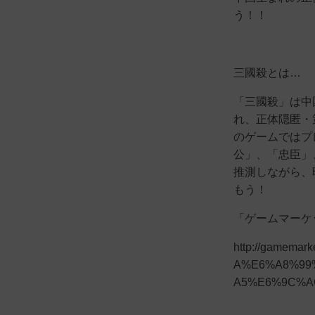
う！！
三國殺とは…
「三國殺」は中
れ、正体隠匿・
のゲームではプ
公」、「忠臣」
推測しながら、
もう！
「ゲームマーケ
http://gamem
A%E6%A8%99
A5%E6%9C%A