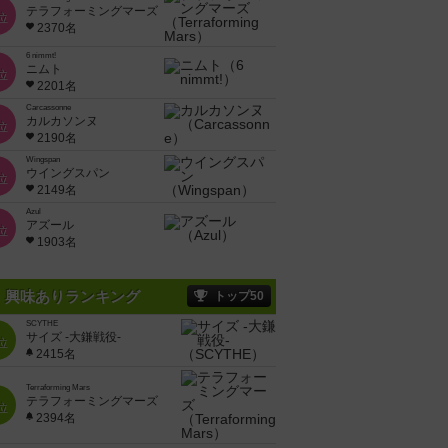
テラフォーミングマーズ
位
2370名
6 nimmt!
ニムト
位
2201名
Carcassonne
カルカソンヌ
位
2190名
Wingspan
ウイングスパン
位
2149名
Azul
アズール
位
1903名
興味ありランキング
トップ50
SCYTHE
サイズ -大鎌戦役-
位
2415名
Terraforming Mars
テラフォーミングマーズ
位
2394名