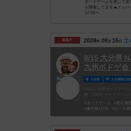
ボードゲームを通して楽
を開催してます🐢メンバー
12:00〜...
2026
08
15
土
募集中
年
月
日
8/15 大分県
九州ボドゲ会
大分県
大分南部公民
NAGO 土曜ボードゲーム定
費：100円 ボードゲームサ
#ボードゲーム
#初心者
#途中抜けOK
#お一人様