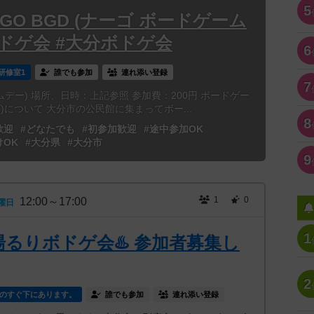
5
NAGO BGD (ナーゴ ボードゲーム
ボドゲ会 #大分ボドゲ会
6
研修室1
誰でも参加
連れ添い登録
7
ームデー) 場所、日時：上記参照 参加費：200円 ボードゲー
ゴ)について 大分市の公民館に集まってボー...
8
歓迎
#どなたでも
#初参加歓迎
#途中参加OK
けOK
#大分県
#大分市
9
1
0
12:00～17:00
曜日
1
湯るりボドゲ会♨️ 参加者募集し
2
のすぐ下にあります。
誰でも参加
連れ添い登録