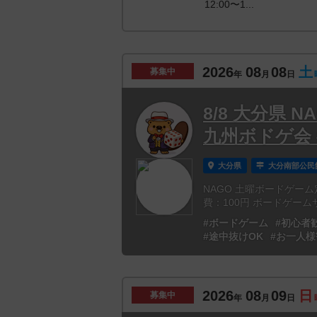
12:00〜1...
2026
08
08
土
募集中
年
月
日
8/8 大分県 
九州ボドゲ会
大分県
大分南部公民
NAGO 土曜ボードゲーム定
費：100円 ボードゲームサ
#ボードゲーム
#初心者
#途中抜けOK
#お一人様
2026
08
09
日
募集中
年
月
日