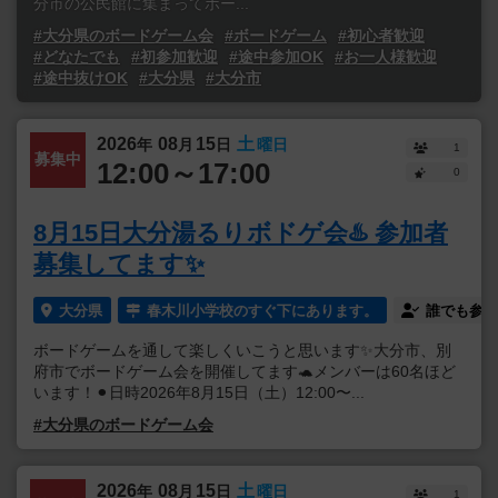
分市の公民館に集まってボー...
#大分県のボードゲーム会
#ボードゲーム
#初心者歓迎
#どなたでも
#初参加歓迎
#途中参加OK
#お一人様歓迎
#途中抜けOK
#大分県
#大分市
2026
08
15
土
年
月
日
曜日
1
募集中
12:00～17:00
0
8月15日大分湯るりボドゲ会♨️ 参加者
募集してます✨
大分県
春木川小学校のすぐ下にあります。
誰でも参加
ボードゲームを通して楽しくいこうと思います✨大分市、別
府市でボードゲーム会を開催してます🐢メンバーは60名ほど
います！⚫︎日時2026年8月15日（土）12:00〜...
#大分県のボードゲーム会
2026
08
15
土
年
月
日
曜日
1