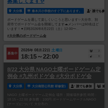
募集してます✨
大分県
春木川小学校のすぐ下にあります。
誰でも参加
ボードゲームを通して楽しくいこうと思います✨大分市、別
府市でボードゲーム会を開催してます🐢メンバーは60名ほど
います！⚫︎日時2026年8月22日（土）12:00〜...
#大分県のボードゲーム会
2026
08
22
土
年
月
日
曜日
2
募集中
18:15～22:00
0
8/22 大分県 NAGO土曜ボードゲーム定
例会 #九州ボドゲ会 #大分ボドゲ会
大分県
大分南部公民館 研修室1
誰でも参加
連
NAGO 土曜ボードゲーム定例会 場所：開催場所参照 時間：
18:15～22:00 参加費：100円 ボードゲームサークルNAGO
(ナーゴ)について 大分市の...