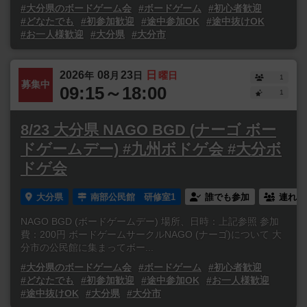
#大分県のボードゲーム会
#ボードゲーム
#初心者歓迎
#どなたでも
#初参加歓迎
#途中参加OK
#途中抜けOK
#お一人様歓迎
#大分県
#大分市
2026
08
23
日
年
月
日
曜日
1
募集中
09:15～18:00
1
8/23 大分県 NAGO BGD (ナーゴ ボー
ドゲームデー) #九州ボドゲ会 #大分ボ
ドゲ会
大分県
南部公民館 研修室1
誰でも参加
連れ添
NAGO BGD (ボードゲームデー) 場所、日時：上記参照 参加
費：200円 ボードゲームサークルNAGO (ナーゴ)について 大
分市の公民館に集まってボー...
#大分県のボードゲーム会
#ボードゲーム
#初心者歓迎
#どなたでも
#初参加歓迎
#途中参加OK
#お一人様歓迎
#途中抜けOK
#大分県
#大分市