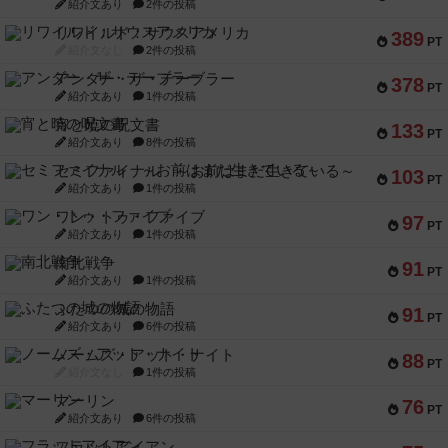
紹介文あり
2件の投稿
リワイルド：サウスアメリカ
389
PT
紹介文なし
2件の投稿
アンダー・ザ・テーブラー
378
PT
紹介文あり
1件の投稿
宵と暁の呪文書
133
PT
紹介文あり
8件の投稿
セミファイナル ～お前はまだ生きている～
103
PT
紹介文あり
1件の投稿
ワン・トゥ・ファイブ
97
PT
紹介文あり
1件の投稿
南北戦争
91
PT
紹介文あり
1件の投稿
ふたつの城の物語
91
PT
紹介文あり
6件の投稿
ノームズ・アット・ナイト
88
PT
紹介文なし
1件の投稿
マーリン
76
PT
紹介文あり
6件の投稿
フラットアイアン