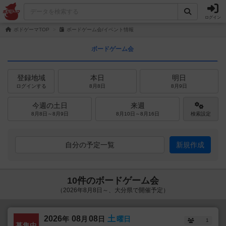
ログイン
ボドゲーマTOP
ボードゲーム会/イベント情報
ボードゲーム会
登録地域
本日
明日
ログインする
8月8日
8月9日
今週の土日
来週
8月8日～8月9日
8月10日～8月16日
検索設定
自分の予定一覧
新規作成
10件のボードゲーム会
（2026年8月8日～、大分県で開催予定）
2026
08
08
土
年
月
日
曜日
1
募集中