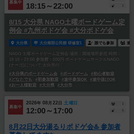
募集中
18:15～22:00
1
8/15 大分県 NAGO土曜ボードゲーム定
例会 #九州ボドゲ会 #大分ボドゲ会
大分県
大分南部公民館 研修室1
誰でも参加
連
NAGO 土曜ボードゲーム定例会 場所：開催場所参照 時間：
18:15～22:00 参加費：100円 ボードゲームサークルNAGO
(ナーゴ)について 大分市の...
#大分県のボードゲーム会
#ボードゲーム
#初心者歓迎
#どなたでも
#初参加歓迎
#途中参加OK
#途中抜けOK
#お一人様歓迎
#大分県
#大分市
2026
08
22
土
年
月
日
曜日
1
募集中
12:00～17:00
0
8月22日大分湯るりボドゲ会♨️ 参加者