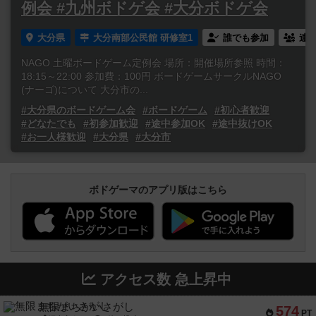
例会 #九州ボドゲ会 #大分ボドゲ会
大分県
大分南部公民館 研修室1
誰でも参加
連
NAGO 土曜ボードゲーム定例会 場所：開催場所参照 時間：
18:15～22:00 参加費：100円 ボードゲームサークルNAGO
(ナーゴ)について 大分市の...
#大分県のボードゲーム会
#ボードゲーム
#初心者歓迎
#どなたでも
#初参加歓迎
#途中参加OK
#途中抜けOK
#お一人様歓迎
#大分県
#大分市
ボドゲーマのアプリ版はこちら
アクセス数 急上昇中
無限まちがいさがし
574
PT