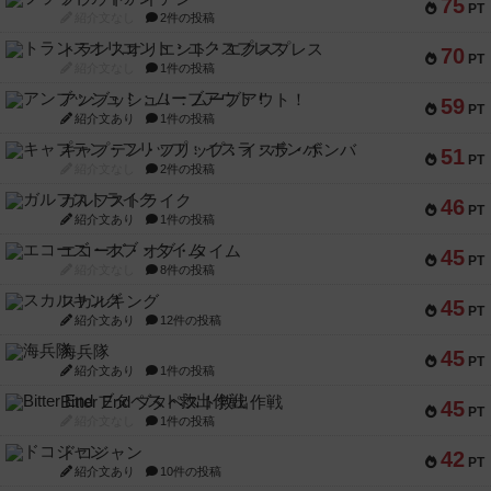
75
PT
紹介文なし
2件の投稿
トランスオリエント・エクスプレス
70
PT
紹介文なし
1件の投稿
アンブッシュ！：ムーブアウト！
59
PT
紹介文あり
1件の投稿
キャプテン・フリップ：イスラ・ボンバ
51
PT
紹介文なし
2件の投稿
ガルフストライク
46
PT
紹介文あり
1件の投稿
エコーズ・オブ・タイム
45
PT
紹介文なし
8件の投稿
スカルキング
45
PT
紹介文あり
12件の投稿
海兵隊
45
PT
紹介文あり
1件の投稿
Bitter End ブタペスト救出作戦
45
PT
紹介文なし
1件の投稿
ドコジャン
42
PT
紹介文あり
10件の投稿