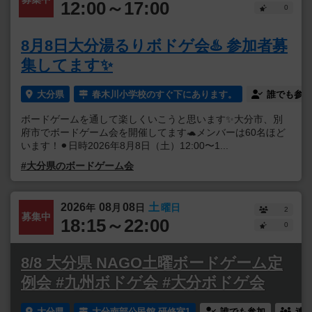
12:00～17:00
0
8月8日大分湯るりボドゲ会♨️ 参加者募
集してます✨
大分県
春木川小学校のすぐ下にあります。
誰でも参加
ボードゲームを通して楽しくいこうと思います✨大分市、別
府市でボードゲーム会を開催してます🐢メンバーは60名ほど
います！⚫︎日時2026年8月8日（土）12:00〜1...
#大分県のボードゲーム会
2026
08
08
土
年
月
日
曜日
2
募集中
18:15～22:00
0
8/8 大分県 NAGO土曜ボードゲーム定
例会 #九州ボドゲ会 #大分ボドゲ会
大分県
大分南部公民館 研修室1
誰でも参加
連