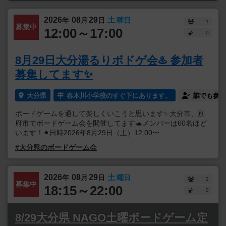
2026
08
29
土
年
月
日
曜日
1
募集中
12:00～17:00
0
8月29日大分湯るりボドゲ会♨️ 参加者
募集してます✨
大分県
春木川小学校のすぐ下にあります。
誰でも参加
ボードゲームを通して楽しくいこうと思います✨大分市、別
府市でボードゲーム会を開催してます🐢メンバーは60名ほど
います！⚫︎日時2026年8月29日（土）12:00〜...
#大分県のボードゲーム会
2026
08
29
土
年
月
日
曜日
2
募集中
18:15～22:00
0
8/29大分県 NAGO土曜ボードゲーム定