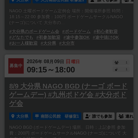
NAGO 土曜ボードゲーム定例会 場所：開催場所参照 時間：
18:15～22:00 参加費：100円 ボードゲームサークルNAGO
(ナーゴ)について 大分市の...
#大分県のボードゲーム会
#ボードゲーム
#初心者歓迎
#どなたでも
#初参加歓迎
#途中参加OK
#途中抜けOK
#お一人様歓迎
#大分県
#大分市
2026
08
09
日
年
月
日
曜日
1
募集中
09:15～18:00
1
8/9 大分県 NAGO BGD (ナーゴ ボード
ゲームデー) #九州ボドゲ会 #大分ボド
ゲ会
大分県
南部公民館 研修室1
誰でも参加
連れ添
NAGO BGD (ボードゲームデー) 場所、日時：上記参照 参加
費：200円 ボードゲームサークルNAGO (ナーゴ)について 大