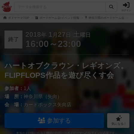
ログイン
ボドゲーマTOP
ボードゲーム会/イベント情報
神奈川県のボードゲーム会
2018
1
27
土
年
月
日
曜日
終了
16:00～23:00
ハートオブクラウン・レギオンズ。
FLIPFLOPS作品を遊び尽くす会
参加者：
1人
場 所：
神奈川県（矢向）
会 場：
カードボックス矢向店
参加する
気になる！
参加および気になる！機能の利用には
ボドゲーマへのログイン
が必要です。