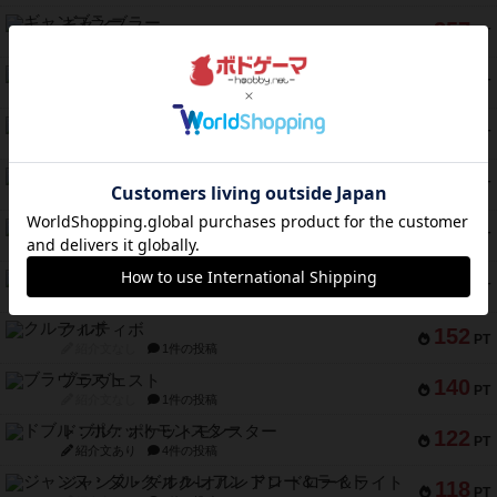
ギャンブラー
257
PT
紹介文なし
2件の投稿
コレクト！
240
PT
紹介文なし
1件の投稿
トリオンフ ア マレンゴ
236
PT
紹介文あり
1件の投稿
エレメンツ
232
PT
紹介文あり
4件の投稿
バー！パーティー
212
PT
紹介文なし
1件の投稿
ギョッと
154
PT
紹介文あり
1件の投稿
クルティボ
152
PT
紹介文なし
1件の投稿
ブラヴェスト
140
PT
紹介文なし
1件の投稿
ドブル：ポケットモンスター
122
PT
紹介文あり
4件の投稿
ジャンヌ・ダルク-オルレアン ドロー＆ライト
118
PT