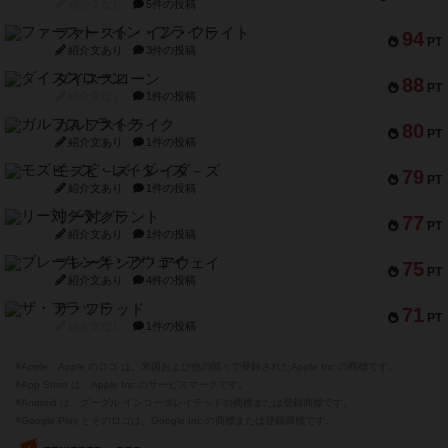
紹介文なし
5件の投稿
ファースト・イン・フライト
94
PT
紹介文あり
3件の投稿
ダイススローン
88
PT
紹介文なし
1件の投稿
ガルフストライク
80
PT
紹介文あり
1件の投稿
モズビ－ズ・レイダ－ズ
79
PT
紹介文あり
1件の投稿
リー対グラント
77
PT
紹介文あり
1件の投稿
ブレーキング・アウェイ
75
PT
紹介文あり
4件の投稿
ザ・フラッド
71
PT
紹介文なし
1件の投稿
※Apple、Apple のロゴ は、米国および他の国々で登録されたApple Inc.の商標です。
※App Store は、Apple Inc.のサービスマークです。
※Android は、グーグル インコーポレイテッドの商標または登録商標です。
※Google Play とそのロゴは、Google Inc.の商標または登録商標です。