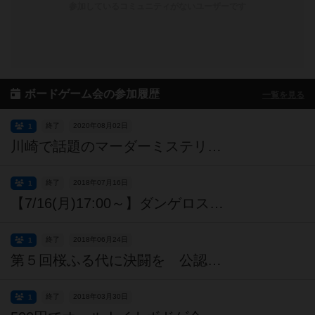
参加しているコミュニティがないユーザーです
ボードゲーム会の参加履歴
一覧を見る
終了
2020年08月02日
1
川崎で話題のマーダーミステリー「ヤノハのフタリ」を遊ぶ
終了
2018年07月16日
1
【7/16(月)17:00～】ダンゲロスボードゲーム交流会
終了
2018年06月24日
1
第５回桜ふる代に決闘を 公認大会
終了
2018年03月30日
1