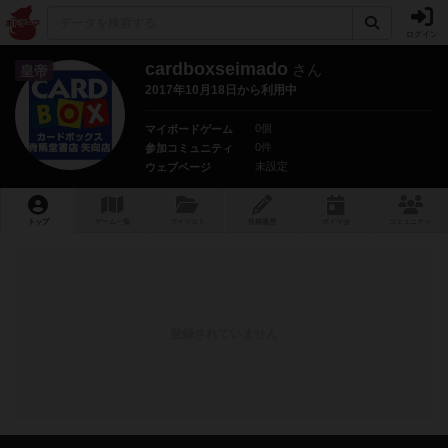
ログイン
cardboxseimado
さん
皇帝
2017年10月18日から利用中
0個
マイボードゲーム
0件
参加コミュニティ
未設定
ウェブページ
トップ
ゲーム一覧
マイリスト
投稿履歴
ボ
ドゲ
会
コミュニティ
登録されていません