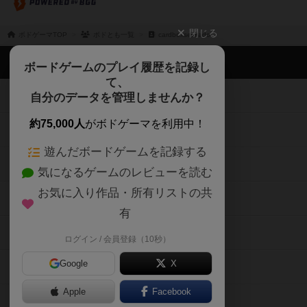
閉じる
ボドゲーマTOP
ボドとも一覧
cardboxseimado
ボドゲーマTOP
ボードゲームのプレイ履歴を記録し
て、
ボードゲームを検索する
自分のデータを管理しませんか？
約75,000人
がボドゲーマを利用中！
ボードゲームの新着レビュー
遊んだボードゲームを記録する
ボードゲーム会情報
気になるゲームのレビューを読む
お気に入り作品・所有リストの共
メカニクス特集
有
掲示板・トピックス
ログイン / 会員登録（10秒）
Google
X
ボドとも・会員一覧
Apple
Facebook
ボードゲーム業界コラム