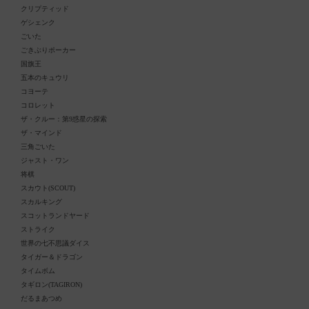
クリプティッド
ゲシェンク
ごいた
ごきぶりポーカー
国旗王
五本のキュウリ
コヨーテ
コロレット
ザ・クルー：第9惑星の探索
ザ・マインド
三角ごいた
ジャスト・ワン
将棋
スカウト(SCOUT)
スカルキング
スコットランドヤード
ストライク
世界の七不思議ダイス
タイガー＆ドラゴン
タイムボム
タギロン(TAGIRON)
だるまあつめ