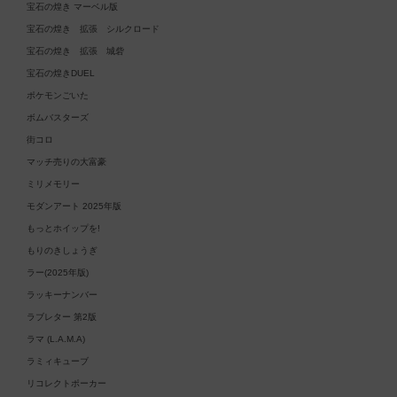
宝石の煌き マーベル版
宝石の煌き 拡張 シルクロード
宝石の煌き 拡張 城砦
宝石の煌きDUEL
ポケモンごいた
ボムバスターズ
街コロ
マッチ売りの大富豪
ミリメモリー
モダンアート 2025年版
もっとホイップを!
もりのきしょうぎ
ラー(2025年版)
ラッキーナンバー
ラブレター 第2版
ラマ (L.A.M.A)
ラミィキューブ
リコレクトポーカー