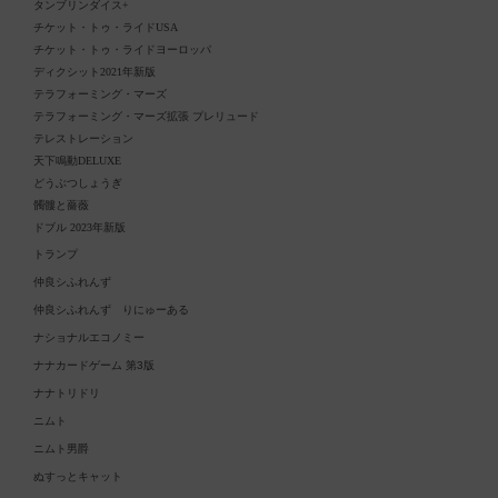
タンブリンダイス+
チケット・トゥ・ライドUSA
チケット・トゥ・ライドヨーロッパ
ディクシット2021年新版
テラフォーミング・マーズ
テラフォーミング・マーズ拡張 プレリュード
テレストレーション
天下鳴動DELUXE
どうぶつしょうぎ
髑髏と薔薇
ドブル 2023年新版
トランプ
仲良シふれんず
仲良シふれんず りにゅーある
ナショナルエコノミー
ナナカードゲーム 第3版
ナナトリドリ
ニムト
ニムト男爵
ぬすっとキャット