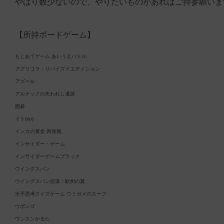
やはり数少ないので、やりたいものがあればご持参願いま
【所持ボードゲーム】
もじあてゲーム あいうえバトル
アグリコラ：リバイズドエディション
アズール
アルナックの失われし遺跡
囲碁
イト(ito)
インカの黄金 再発掘
インサイダー・ゲーム
インサイダーゲームブラック
ウイングスパン
ウイングスパン拡張：欧州の翼
水平思考クイズゲーム ウミガメのスープ
ウボンゴ
ウンスンかるた