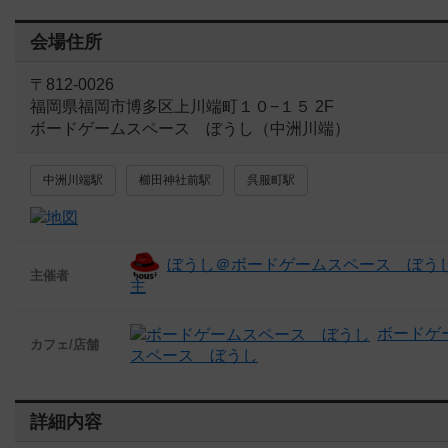
会場住所
〒812-0026
福岡県福岡市博多区上川端町１０−１５ 2F
ボードゲームスペース ぼうし（中洲川端）
中洲川端駅
櫛田神社前駅
呉服町駅
ぼうし＠ボードゲームスペース ぼう
主催者
主
ボードゲ
カフェ/店舗
スペース ぼうし
詳細内容