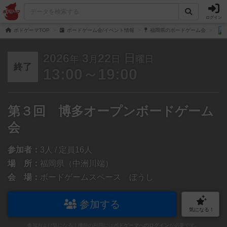
ログイン
ボドゲーマTOP
ボードゲーム会/イベント情報
福岡県のボードゲーム会
2026
3
22
日
年
月
日
曜日
終了
13:00～19:00
第３回 博多オープンボードゲーム
会
参加者：
3人 / 定員16人
場 所：
福岡県（中洲川端）
会 場：
ボードゲームスペース ぼうし
参加する
気になる！
参加および気になる！機能の利用には
ボドゲーマへのログイン
が必要です。