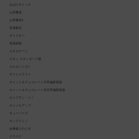
おばけキャッチ
お邪魔者
お邪魔者2
音速飯店
ガイスター
海底探険
カタカナーシ
カタン スタンダード版
カルカソンヌJ
ギフトクラフト
キャット＆チョコレート日常編新装版
キャット＆チョコレート非日常編新装版
キャプテン・リノ
キャメルアップ
キューバーズ
キングドミノ
金庫破りのジギ
クラスク