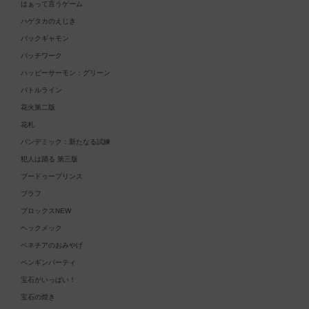
はぁって言うゲーム
ハゲタカのえじき
バックギャモン
パッチワーク
ハッピーサーモン：グリーン
バトルライン
花火第二版
花札
パンデミック：新たなる試練
犯人は踊る 第三版
ブードゥープリンス
ブラフ
ブロックスNEW
ヘックメック
ベネチアのおみやげ
ペンギンパーティ
宝石がいっぱい！
宝石の煌き