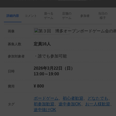
遊べる
店舗の
当日の
詳細内容
コメント
参加者
ゲーム
ゲーム
様子
画像
定員16人
募集人数
・誰でも参加可能
参加対象者
2026年3月22日（日）
日時
13:00～19:00
¥ 800
費用
ボードゲーム
、
初心者歓迎
、
どなたでも
、
初参加歓迎
、
途中参加OK
、
お一人様歓迎
、
タグ
途中抜けOK