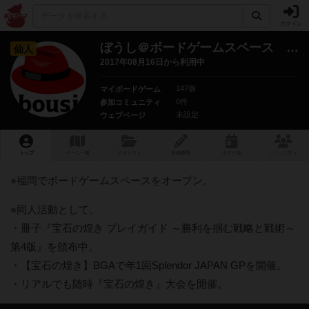
ログイン
ぼうし＠ボードゲームスペース ぼうし店主
仙人
2017年08月16日から利用中
147個
マイボードゲーム
0件
参加コミュニティ
未設定
ウェブページ
トップ
ゲーム一覧
マイリスト
投稿履歴
ボ
ドゲ
会
コミュニティ
※福岡でボードゲームスペースをオープン。
※同人活動として、
・冊子『宝石の煌き プレイガイド ～勝利を掴む戦略と戦術～
第4版』を頒布中。
・【宝石の煌き】BGAで年1回Splendor JAPAN GPを開催。
・リアルでも随時『宝石の煌き』大会を開催。