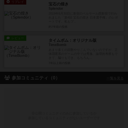
リプレイ
宝石の煌き
Splendor
2019年6月30日に新宿のベルサール西新宿で行わ
れました「第4回 宝石の煌き 日本選手権」のレポ
ートです。私もプ...
約7年前
の投稿
レビュー
タイムボム：オリジナル版
TimeBomb
あまり多くの回数やりこんでいないのですが、正
体隠匿系のゲームの中では秀逸、論理的考察もで
きて、騙りもでき、もちろん...
7年以上前
の投稿
参加コミュニティ（0）
一覧を見る
非公開コミュニティのみに参加しているか
参加しているコミュニティがないユーザーです