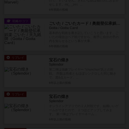
ので、すいません。きれいな奴は他の方におまか
せします。m(_ _)m）...
6年弱前
の投稿
戦略やコツ
ごいた / ごいたカード / 奥能登伝承娯楽 ごいた / 天九紙牌
Goita / Goita Card
基本的な戦術を書き記していこうと思います。ご
いたの場合はペア戦ですから、相手に自分の手の
内を知らせるという事が大事...
6年弱前
の投稿
リプレイ
宝石の煌き
Splendor
第二弾は強豪プレイヤー "chunchun"氏との対
戦。 序盤は両者ともほぼシンクロした同じ動き
で、黒6点カード、...
6年以上前
の投稿
リプレイ
宝石の煌き
Splendor
オンラインアプリでの２人対戦です。結構いいゲ
ームができたので、２つほどアップしてみま
す。 第一弾はプレイヤーネーム...
6年以上前
の投稿