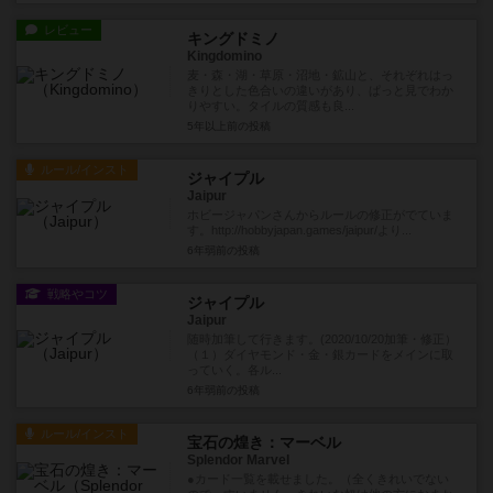
レビュー
キングドミノ
Kingdomino
麦・森・湖・草原・沼地・鉱山と、それぞれはっ
きりとした色合いの違いがあり、ぱっと見でわか
りやすい。タイルの質感も良...
5年以上前
の投稿
ルール/インスト
ジャイプル
Jaipur
ホビージャパンさんからルールの修正がでていま
す。http://hobbyjapan.games/jaipur/より...
6年弱前
の投稿
戦略やコツ
ジャイプル
Jaipur
随時加筆して行きます。(2020/10/20加筆・修正）
（１）ダイヤモンド・金・銀カードをメインに取
っていく。各ル...
6年弱前
の投稿
ルール/インスト
宝石の煌き：マーベル
Splendor Marvel
●カード一覧を載せました。（全くきれいでない