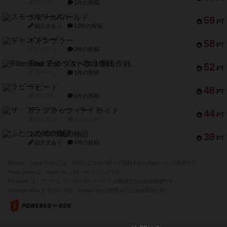
紹介文なし
1件の投稿
スモールワールド
59
PT
紹介文あり
13件の投稿
ギャンブラー
58
PT
紹介文なし
2件の投稿
Bitter End ブタペスト救出作戦
52
PT
紹介文なし
1件の投稿
ラピード
46
PT
紹介文なし
1件の投稿
ザ・フラッフィー・ライト
44
PT
紹介文なし
0件の投稿
ふたつの城の物語
39
PT
紹介文あり
6件の投稿
※Apple、Apple のロゴ は、米国および他の国々で登録されたApple Inc.の商標です。
※App Store は、Apple Inc.のサービスマークです。
※Android は、グーグル インコーポレイテッドの商標または登録商標です。
※Google Play とそのロゴは、Google Inc.の商標または登録商標です。