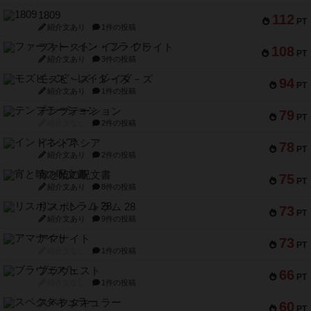
1809
112
PT
紹介文あり
1件の投稿
ファースト・イン・フライト
108
PT
紹介文あり
3件の投稿
モズビ－ズ・レイダ－ズ
94
PT
紹介文あり
1件の投稿
テンプテーション
79
PT
紹介文なし
2件の投稿
インドネシア
78
PT
紹介文あり
2件の投稿
宵と暁の呪文書
75
PT
紹介文あり
8件の投稿
リスボン・トラム 28
73
PT
紹介文あり
9件の投稿
アマナイト
73
PT
紹介文なし
1件の投稿
ブラヴェスト
66
PT
紹介文なし
1件の投稿
スペクタキュラー
60
PT