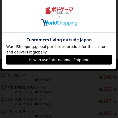
終了
2025年12月20日
1
ポケモンごいた体験会
ボドゲーマのアプリ版はこちら
アクセス数 急上昇中
コレクト！
340
PT
紹介文なし
1件の投稿
無限まちがいさがし
322
PT
紹介文あり
2件の投稿
ガルフストライク
217
PT
紹介文あり
1件の投稿
クルティボ
203
PT
紹介文なし
1件の投稿