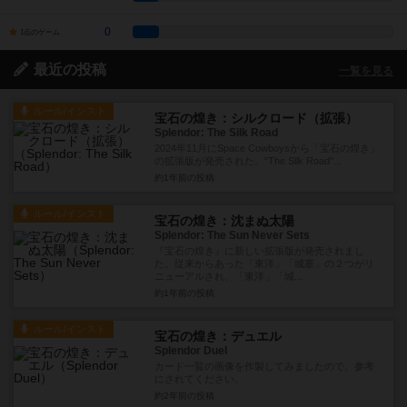
0
1点のゲーム
最近の投稿
一覧を見る
ルール/インスト
宝石の煌き：シルクロード（拡張）
Splendor: The Silk Road
2024年11月にSpace Cowboysから「宝石の煌き」
の拡張版が発売された。"The Silk Road"...
約1年前
の投稿
ルール/インスト
宝石の煌き：沈まぬ太陽
Splendor: The Sun Never Sets
『宝石の煌き』に新しい拡張版が発売されまし
た。従来からあった「東洋」「城塞」の２つがリ
ニューアルされ、「東洋」「城...
約1年前
の投稿
ルール/インスト
宝石の煌き：デュエル
Splendor Duel
カード一覧の画像を作製してみましたので、参考
にされてください。
約2年前
の投稿