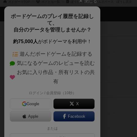
閉じる
ボドゲーマTOP
ボドとも一覧
ぼうし＠ボードゲームスペース ぼうし店主
ボドゲーマTOP
ボードゲームのプレイ履歴を記録し
て、
ボードゲームを検索する
自分のデータを管理しませんか？
約75,000人
がボドゲーマを利用中！
ボードゲームの新着レビュー
遊んだボードゲームを記録する
ボードゲーム会情報
気になるゲームのレビューを読む
お気に入り作品・所有リストの共
メカニクス特集
有
掲示板・トピックス
ログイン / 会員登録（10秒）
Google
X
ボドとも・会員一覧
Apple
Facebook
ボードゲーム業界コラム
または
ボドゲーマご利用案内